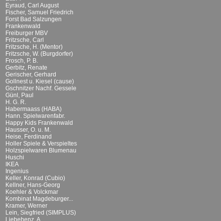
Eyraud, Carl August
Fischer, Samuel Friedrich
Forst Bad Salzungen
Frankenwald
Freiburger MBV
Fritzsche, Carl
Fritzsche, H. (Mentor)
Fritzsche, W. (Burgdorfer)
Frosch, P. B.
Gerbitz, Renate
Gerischer, Gerhard
Gollnest u. Kiesel (cause)
Gschnitzer Nachf. Gessele
Günl, Paul
H. G. R.
Habermaass (HABA)
Hann. Spielwarenfabr.
Happy Kids Frankenwald
Hausser, O. u. M.
Heise, Ferdinand
Holler Spiele & Verspieltes
Holzspielwaren Blumenau
Huschi
IKEA
Ingenius
Keller, Konrad (Cubio)
Kellner, Hans-Georg
Koehler & Volckmar
Kombinat Magdeburger...
Kramer, Werner
Lein, Siegfried (SIMPLUS)
Liebehenz, A.