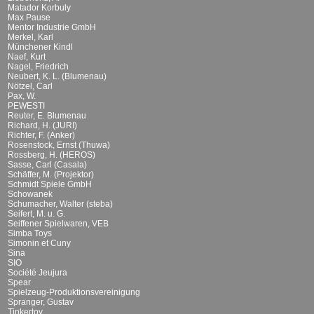
Matador Korbuly
Max Pause
Mentor Industrie GmbH
Merkel, Karl
Münchener Kindl
Naef, Kurt
Nagel, Friedrich
Neubert, K. L. (Blumenau)
Nötzel, Carl
Pax, W.
PEWESTI
Reuter, E. Blumenau
Richard, H. (JURI)
Richter, F. (Anker)
Rosenstock, Ernst (Thuwa)
Rossberg, H. (HEROS)
Sasse, Carl (Casala)
Schäffer, M. (Projektor)
Schmidt Spiele GmbH
Schowanek
Schumacher, Walter (steba)
Seifert, M. u. G.
Seiffener Spielwaren, VEB
Simba Toys
Simonin et Cuny
Sina
SIO
Société Jeujura
Spear
Spielzeug-Produktionsvereinigung
Spranger, Gustav
Tinkertoy