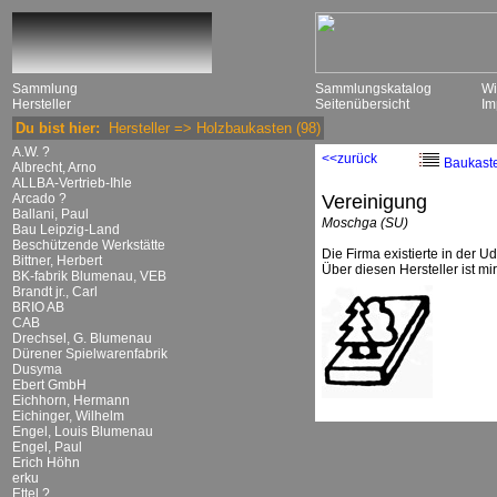
Sammlung
Sammlungskatalog
Wi
Hersteller
Seitenübersicht
Im
Du bist hier:
Hersteller
=>
Holzbaukasten
(98)
A.W. ?
<<zurück
Baukast
Albrecht, Arno
ALLBA-Vertrieb-Ihle
Arcado ?
Vereinigung
Ballani, Paul
Moschga (SU)
Bau Leipzig-Land
Beschützende Werkstätte
Die Firma existierte in der 
Bittner, Herbert
Über diesen Hersteller ist mi
BK-fabrik Blumenau, VEB
Brandt jr., Carl
BRIO AB
CAB
Drechsel, G. Blumenau
Dürener Spielwarenfabrik
Dusyma
Ebert GmbH
Eichhorn, Hermann
Eichinger, Wilhelm
Engel, Louis Blumenau
Engel, Paul
Erich Höhn
erku
Ettel ?