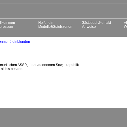
llkommen
Helferlein
Gästebuch/Kontakt
A
pressum
Modelle&Spielszenen
Verweise
W
enmenü einblenden
Udmurtischen ASSR, einer autonomen Sowjetrepublik.
r nichts bekannt.