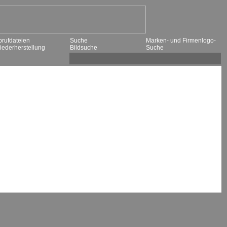
brufdateien
Suche
Marken- und Firmenlogo-
iederherstellung
Bildsuche
Suche