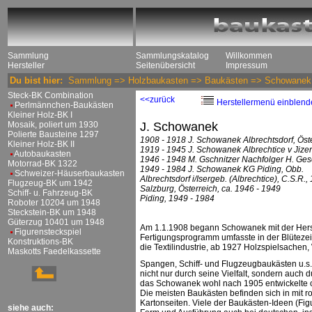
Sammlung
Sammlungskatalog
Willkommen
Hersteller
Seitenübersicht
Impressum
Du bist hier:
Sammlung
=>
Holzbaukasten
=>
Baukästen
=>
Schowanek
Steck-BK Combination
<<zurück
Herstellermenü einblend
Perlmännchen-Baukästen
Kleiner Holz-BK I
Mosaik, poliert um 1930
J. Schowanek
Polierte Bausteine 1297
1908 - 1918 J. Schowanek Albrechtsdorf, Öst
Kleiner Holz-BK II
1919 - 1945 J. Schowanek Albrechtice v Jize
Autobaukasten
1946 - 1948 M. Gschnitzer Nachfolger H. Ges
Motorrad-BK 1322
1949 - 1984 J. Schowanek KG Piding, Obb.
Schweizer-Häuserbaukasten
Albrechtsdorf i/Isergeb. (Albrechtice), C.S.R.,
Flugzeug-BK um 1942
Salzburg, Österreich, ca. 1946 - 1949
Schiff- u. Fahrzeug-BK
Piding, 1949 - 1984
Roboter 10204 um 1948
Steckstein-BK um 1948
Güterzug 10401 um 1948
Am 1.1.1908 begann Schowanek mit der Herste
Figurensteckspiel
Fertigungsprogramm umfasste in der Blütezeit
Konstruktions-BK
die Textilindustrie, ab 1927 Holzspielsachen
Maskotts Faedelkassette
Spangen, Schiff- und Flugzeugbaukästen u.s
nicht nur durch seine Vielfalt, sondern auc
das Schowanek wohl nach 1905 entwickelte 
Die meisten Baukästen befinden sich in mit r
Kartonseiten. Viele der Baukästen-Ideen (Fig
siehe auch: