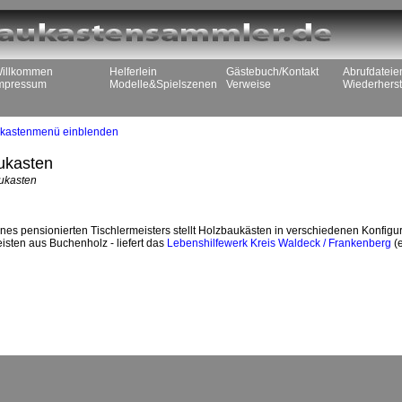
illkommen
Helferlein
Gästebuch/Kontakt
Abrufdateie
mpressum
Modelle&Spielszenen
Verweise
Wiederherst
kastenmenü einblenden
ukasten
aukasten
es pensionierten Tischlermeisters stellt Holzbaukästen in verschiedenen Konfigura
isten aus Buchenholz - liefert das
Lebenshilfewerk Kreis Waldeck / Frankenberg
(e