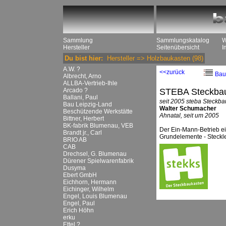
Sammlung
Sammlungskatalog
W
Hersteller
Seitenübersicht
I
Du bist hier:
Hersteller
=>
Holzbaukasten
(98)
A.W. ?
<<zurück
Bau
Albrecht, Arno
ALLBA-Vertrieb-Ihle
Arcado ?
STEBA Steckba
Ballani, Paul
seit 2005 steba Steckb
Bau Leipzig-Land
Walter Schumacher
Beschützende Werkstätte
Ahnatal, seit um 2005
Bittner, Herbert
BK-fabrik Blumenau, VEB
Der Ein-Mann-Betrieb ein
Brandt jr., Carl
Grundelemente - Steckle
BRIO AB
CAB
Drechsel, G. Blumenau
Dürener Spielwarenfabrik
Dusyma
Ebert GmbH
Eichhorn, Hermann
Eichinger, Wilhelm
Engel, Louis Blumenau
Engel, Paul
Erich Höhn
erku
Ettel ?