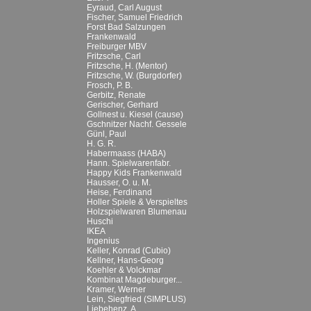
Eyraud, Carl August
Fischer, Samuel Friedrich
Forst Bad Salzungen
Frankenwald
Freiburger MBV
Fritzsche, Carl
Fritzsche, H. (Mentor)
Fritzsche, W. (Burgdorfer)
Frosch, P. B.
Gerbitz, Renate
Gerischer, Gerhard
Gollnest u. Kiesel (cause)
Gschnitzer Nachf. Gessele
Günl, Paul
H. G. R.
Habermaass (HABA)
Hann. Spielwarenfabr.
Happy Kids Frankenwald
Hausser, O. u. M.
Heise, Ferdinand
Holler Spiele & Verspieltes
Holzspielwaren Blumenau
Huschi
IKEA
Ingenius
Keller, Konrad (Cubio)
Kellner, Hans-Georg
Koehler & Volckmar
Kombinat Magdeburger...
Kramer, Werner
Lein, Siegfried (SIMPLUS)
Liebehenz, A.