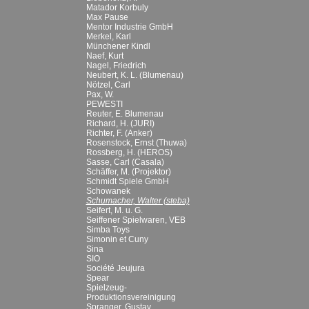
Matador Korbuly
Max Pause
Mentor Industrie GmbH
Merkel, Karl
Münchener Kindl
Naef, Kurt
Nagel, Friedrich
Neubert, K. L. (Blumenau)
Nötzel, Carl
Pax, W.
PEWESTI
Reuter, E. Blumenau
Richard, H. (JURI)
Richter, F. (Anker)
Rosenstock, Ernst (Thuwa)
Rossberg, H. (HEROS)
Sasse, Carl (Casala)
Schäffer, M. (Projektor)
Schmidt Spiele GmbH
Schowanek
Schumacher, Walter (steba)
Seifert, M. u. G.
Seiffener Spielwaren, VEB
Simba Toys
Simonin et Cuny
Sina
SIO
Société Jeujura
Spear
Spielzeug-
Produktionsvereinigung
Spranger, Gustav