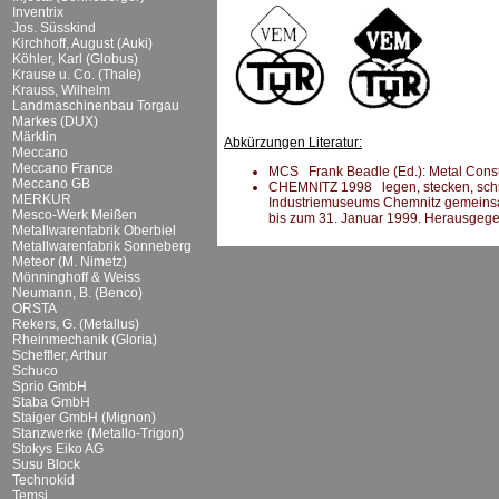
Inventrix
Jos. Süsskind
Kirchhoff, August (Auki)
Köhler, Karl (Globus)
Krause u. Co. (Thale)
Krauss, Wilhelm
Landmaschinenbau Torgau
Markes (DUX)
Märklin
Abkürzungen Literatur:
Meccano
Meccano France
MCS Frank Beadle (Ed.): Metal Constru
Meccano GB
CHEMNITZ 1998 legen, stecken, schrau
MERKUR
Industriemuseums Chemnitz gemeins
Mesco-Werk Meißen
bis zum 31. Januar 1999. Herausgeg
Metallwarenfabrik Oberbiel
Metallwarenfabrik Sonneberg
Meteor (M. Nimetz)
Mönninghoff & Weiss
Neumann, B. (Benco)
ORSTA
Rekers, G. (Metallus)
Rheinmechanik (Gloria)
Scheffler, Arthur
Schuco
Sprio GmbH
Staba GmbH
Staiger GmbH (Mignon)
Stanzwerke (Metallo-Trigon)
Stokys Eiko AG
Susu Block
Technokid
Temsi