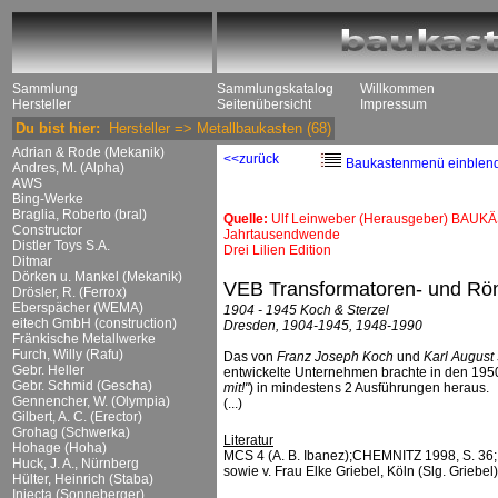
Sammlung
Sammlungskatalog
Willkommen
Hersteller
Seitenübersicht
Impressum
Du bist hier:
Hersteller
=>
Metallbaukasten
(68)
Adrian & Rode (Mekanik)
<<zurück
Baukastenmenü einblen
Andres, M. (Alpha)
AWS
Bing-Werke
Braglia, Roberto (bral)
Quelle:
Ulf Leinweber (Herausgeber) BAUKÄ
Constructor
Jahrtausendwende
Distler Toys S.A.
Drei Lilien Edition
Ditmar
Dörken u. Mankel (Mekanik)
VEB Transformatoren- und Rö
Drösler, R. (Ferrox)
Eberspächer (WEMA)
1904 - 1945 Koch & Sterzel
eitech GmbH (construction)
Dresden, 1904-1945, 1948-1990
Fränkische Metallwerke
Furch, Willy (Rafu)
Das von
Franz Joseph Koch
und
Karl August 
Gebr. Heller
entwickelte Unternehmen brachte in den 19
Gebr. Schmid (Gescha)
mit!"
) in mindestens 2 Ausführungen heraus.
Gennencher, W. (Olympia)
(...)
Gilbert, A. C. (Erector)
Grohag (Schwerka)
Literatur
Hohage (Hoha)
MCS 4 (A. B. Ibanez);CHEMNITZ 1998, S. 36; f
Huck, J. A., Nürnberg
sowie v. Frau Elke Griebel, Köln (Slg. Griebel)
Hülter, Heinrich (Staba)
Injecta (Sonneberger)