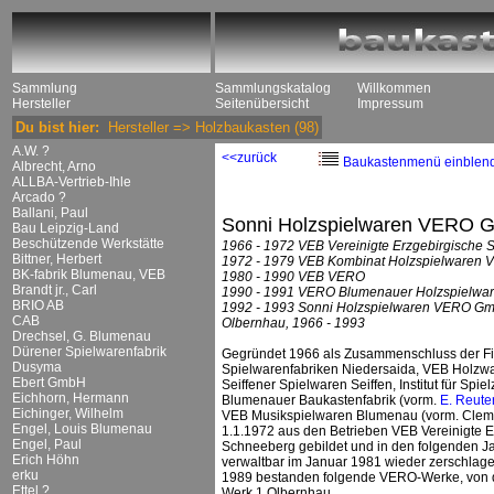
Sammlung
Sammlungskatalog
Willkommen
Hersteller
Seitenübersicht
Impressum
Du bist hier:
Hersteller
=>
Holzbaukasten
(98)
A.W. ?
<<zurück
Baukastenmenü einblen
Albrecht, Arno
ALLBA-Vertrieb-Ihle
Arcado ?
Ballani, Paul
Sonni Holzspielwaren VERO
Bau Leipzig-Land
Beschützende Werkstätte
1966 - 1972 VEB Vereinigte Erzgebirgische
Bittner, Herbert
1972 - 1979 VEB Kombinat Holzspielwaren 
BK-fabrik Blumenau, VEB
1980 - 1990 VEB VERO
Brandt jr., Carl
1990 - 1991 VERO Blumenauer Holzspielw
BRIO AB
1992 - 1993 Sonni Holzspielwaren VERO G
CAB
Olbernhau, 1966 - 1993
Drechsel, G. Blumenau
Dürener Spielwarenfabrik
Gegründet 1966 als Zusammenschluss der 
Dusyma
Spielwarenfabriken Niedersaida, VEB Holzw
Ebert GmbH
Seiffener Spielwaren Seiffen, Institut für 
Eichhorn, Hermann
Blumenauer Baukastenfabrik (vorm.
E. Reute
Eichinger, Wilhelm
VEB Musikspielwaren Blumenau (vorm. Clem
Engel, Louis Blumenau
1.1.1972 aus den Betrieben VEB Vereinigte
Engel, Paul
Schneeberg gebildet und in den folgenden Jah
Erich Höhn
verwaltbar im Januar 1981 wieder zerschlage
erku
1989 bestanden folgende VERO-Werke, von d
Ettel ?
Werk 1 Olbernhau