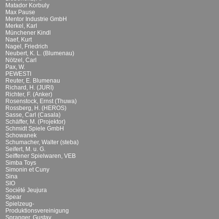
Matador Korbuly
Max Pause
Mentor Industrie GmbH
Merkel, Karl
Münchener Kindl
Naef, Kurt
Nagel, Friedrich
Neubert, K. L. (Blumenau)
Nötzel, Carl
Pax, W.
PEWESTI
Reuter, E. Blumenau
Richard, H. (JURI)
Richter, F. (Anker)
Rosenstock, Ernst (Thuwa)
Rossberg, H. (HEROS)
Sasse, Carl (Casala)
Schäffer, M. (Projektor)
Schmidt Spiele GmbH
Schowanek
Schumacher, Walter (steba)
Seifert, M. u. G.
Seiffener Spielwaren, VEB
Simba Toys
Simonin et Cuny
Sina
SIO
Société Jeujura
Spear
Spielzeug-
Produktionsvereinigung
Spranger, Gustav