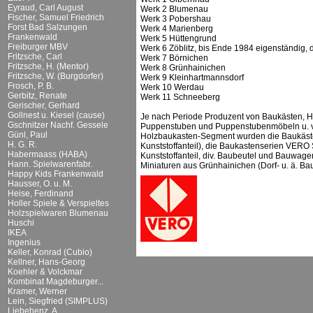
Eyraud, Carl August
Werk 2 Blumenau
Fischer, Samuel Friedrich
Werk 3 Pobershau
Forst Bad Salzungen
Werk 4 Marienberg
Frankenwald
Werk 5 Hüttengrund
Freiburger MBV
Werk 6 Zöblitz, bis Ende 1984 eigenständig,
Fritzsche, Carl
Werk 7 Börnichen
Fritzsche, H. (Mentor)
Werk 8 Grünhainichen
Fritzsche, W. (Burgdorfer)
Werk 9 Kleinhartmannsdorf
Frosch, P. B.
Werk 10 Werdau
Gerbitz, Renate
Werk 11 Schneeberg
Gerischer, Gerhard
Gollnest u. Kiesel (cause)
Je nach Periode Produzent von Baukästen, H
Gschnitzer Nachf. Gessele
Puppenstuben und Puppenstubenmöbeln u. v. 
Günl, Paul
Holzbaukasten-Segment wurden die Baukäst
H. G. R.
Kunststoffanteil), die Baukastenserien VE
Habermaass (HABA)
Kunststoffanteil, div. Baubeutel und Bauwage
Hann. Spielwarenfabr.
Miniaturen aus Grünhainichen (Dorf- u. ä. Bauk
Happy Kids Frankenwald
Hausser, O. u. M.
Heise, Ferdinand
Holler Spiele & Verspieltes
Holzspielwaren Blumenau
Huschi
IKEA
Ingenius
Keller, Konrad (Cubio)
Kellner, Hans-Georg
Koehler & Volckmar
Kombinat Magdeburger...
Kramer, Werner
Lein, Siegfried (SIMPLUS)
Liebehenz, A.