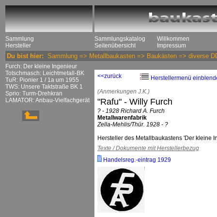
Sammlung
Sammlungskatalog
Willkommen
Hersteller
Seitenübersicht
Impressum
Du bist hier:
Sammlung
=>
Metallbaukasten
=>
Baukästen
=>
diverse 
Furch: Der kleine Ingenieur
Totschmasch: Leichtmetall-BK
<<zurück
Herstellermenü einblend
TuR: Pionier 1 / 1a um 1955
TWS: Unsere Taktstraße BK 1
(Anmerkungen J.K.)
Sprio: Turm-Drehkran
LAMATOR: Anbau-Vielfachgerät
"Rafu" - Willy Furch
? - 1928 Richard A. Furch
Metallwarenfabrik
Zella-Mehlis/Thür. 1928 - ?
Hersteller des Metallbaukastens 'Der kleine I
Texte / Dokumente mit Herstellerbezug
Handelsreg.-eintrag 1929