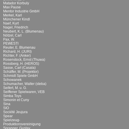
Matador Korbuly
Max Pause
Mentor Industrie GmbH
Merkel, Karl
Münchener Kindl
Naef, Kurt
Nagel, Friedrich
Neubert, K. L. (Blumenau)
Nötzel, Carl
Pax, W.
PEWESTI
Reuter, E. Blumenau
Richard, H. (JURI)
Richter, F. (Anker)
Rosenstock, Ernst (Thuwa)
Rossberg, H. (HEROS)
Sasse, Carl (Casala)
Schäffer, M. (Projektor)
Schmidt Spiele GmbH
Schowanek
Schumacher, Walter (steba)
Seifert, M. u. G.
Seiffener Spielwaren, VEB
Simba Toys
Simonin et Cuny
Sina
SIO
Société Jeujura
Spear
Spielzeug-
Produktionsvereinigung
Spranger, Gustav