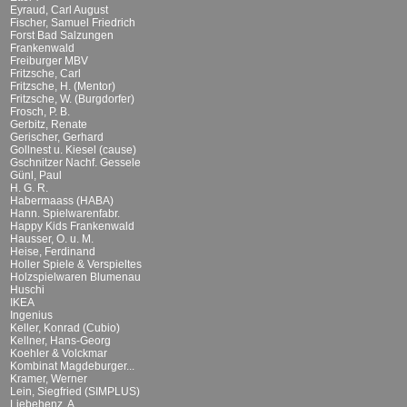
Eyraud, Carl August
Fischer, Samuel Friedrich
Forst Bad Salzungen
Frankenwald
Freiburger MBV
Fritzsche, Carl
Fritzsche, H. (Mentor)
Fritzsche, W. (Burgdorfer)
Frosch, P. B.
Gerbitz, Renate
Gerischer, Gerhard
Gollnest u. Kiesel (cause)
Gschnitzer Nachf. Gessele
Günl, Paul
H. G. R.
Habermaass (HABA)
Hann. Spielwarenfabr.
Happy Kids Frankenwald
Hausser, O. u. M.
Heise, Ferdinand
Holler Spiele & Verspieltes
Holzspielwaren Blumenau
Huschi
IKEA
Ingenius
Keller, Konrad (Cubio)
Kellner, Hans-Georg
Koehler & Volckmar
Kombinat Magdeburger...
Kramer, Werner
Lein, Siegfried (SIMPLUS)
Liebehenz, A.