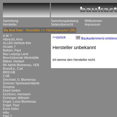
Sammlung
Sammlungskatalog
Willkommen
Hersteller
Seitenübersicht
Impressum
Du bist hier:
Hersteller
=>
Holzbaukasten
(98)
A.W. ?
<<zurück
Baukastenmenü einblen
Albrecht, Arno
ALLBA-Vertrieb-Ihle
Arcado ?
Hersteller unbekannt
Ballani, Paul
Bau Leipzig-Land
Beschützende Werkstätte
Ich kenne den Hersteller nicht.
Bittner, Herbert
BK-fabrik Blumenau, VEB
Brandt jr., Carl
BRIO AB
CAB
Drechsel, G. Blumenau
Dürener Spielwarenfabrik
Dusyma
Ebert GmbH
Eichhorn, Hermann
Eichinger, Wilhelm
Engel, Louis Blumenau
Engel, Paul
Erich Höhn
erku
Ettel ?