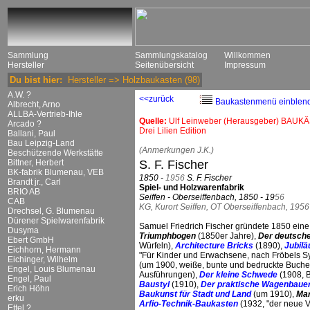
Sammlung
Sammlungskatalog
Willkommen
Hersteller
Seitenübersicht
Impressum
Du bist hier:
Hersteller
=>
Holzbaukasten
(98)
A.W. ?
<<zurück
Baukastenmenü einblen
Albrecht, Arno
ALLBA-Vertrieb-Ihle
Quelle:
Ulf Leinweber (Herausgeber) BAUKÄ
Arcado ?
Drei Lilien Edition
Ballani, Paul
Bau Leipzig-Land
(Anmerkungen J.K.)
Beschützende Werkstätte
Bittner, Herbert
S. F. Fischer
BK-fabrik Blumenau, VEB
1850 -
1956
S. F. Fischer
Brandt jr., Carl
Spiel- und Holzwarenfabrik
BRIO AB
Seiffen - Oberseiffenbach, 1850 - 19
56
CAB
KG, Kurort Seiffen, OT Oberseiffenbach, 1956
Drechsel, G. Blumenau
Dürener Spielwarenfabrik
Samuel Friedrich Fischer gründete 1850 ein
Dusyma
Triumphbogen
(1850er Jahre),
Der deutsch
Ebert GmbH
Würfeln),
Architecture Bricks
(1890),
Jubil
Eichhorn, Hermann
"Für Kinder und Erwachsene, nach Fröbels Sy
Eichinger, Wilhelm
(um 1900, weiße, bunte und bedruckte Buche
Engel, Louis Blumenau
Ausführungen),
Der kleine Schwede
(1908, B
Engel, Paul
Baustyl
(1910),
Der praktische Wagenbaue
Erich Höhn
Baukunst für Stadt und Land
(um 1910),
Mar
erku
Arfio-Technik-Baukasten
(1932, "der neue V
Ettel ?