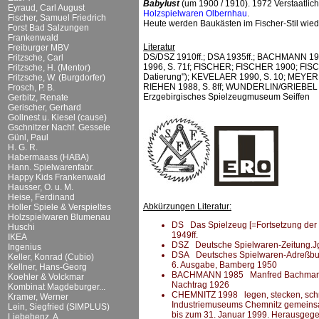
Babylust
(um 1900 / 1910). 1972 Verstaatli
Eyraud, Carl August
Holzspielwaren Olbernhau
.
Fischer, Samuel Friedrich
Heute werden Baukästen im Fischer-Stil wie
Forst Bad Salzungen
Frankenwald
Literatur
Freiburger MBV
DS/DSZ 1910ff.; DSA 1935ff.; BACHMANN 198
Fritzsche, Carl
1996, S. 71f; FISCHER; FISCHER 1900; FISCH
Fritzsche, H. (Mentor)
Datierung"); KEVELAER 1990, S. 10; MEYER 1
Fritzsche, W. (Burgdorfer)
RIEHEN 1988, S. 8ff; WUNDERLIN/GRIEBEL 1993
Frosch, P. B.
Erzgebirgisches Spielzeugmuseum Seiffen
Gerbitz, Renate
Gerischer, Gerhard
Gollnest u. Kiesel (cause)
Gschnitzer Nachf. Gessele
Günl, Paul
H. G. R.
Habermaass (HABA)
Hann. Spielwarenfabr.
Happy Kids Frankenwald
Hausser, O. u. M.
Heise, Ferdinand
Abkürzungen Literatur:
Holler Spiele & Verspieltes
Holzspielwaren Blumenau
DS Das Spielzeug [=Fortsetzung der DS
Huschi
1949ff.
IKEA
DSZ Deutsche Spielwaren-Zeitung.Jg.
Ingenius
DSA Deutsches Spielwaren-Adreßbuch 
Keller, Konrad (Cubio)
6. Ausgabe, Bamberg 1950
Kellner, Hans-Georg
BACHMANN 1985 Manfred Bachmann (H
Koehler & Volckmar
Nachtrag 1926
Kombinat Magdeburger...
CHEMNITZ 1998 legen, stecken, schrau
Kramer, Werner
Industriemuseums Chemnitz gemeins
Lein, Siegfried (SIMPLUS)
bis zum 31. Januar 1999. Herausgeg
Liebehenz, A.