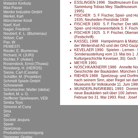
ESSLINGEN 1996 Stadtmuseum Esslinge
Matador Korbuly
Sammlung Tobias Mey. Stadtmuseum Es
Max Pause
1995)
Mentor Industrie GmbH
FISCHER S. F. Fischer, Spiel- und Ho
Merkel, Karl
1935; Neuheiten-Preisliste 1938
Münchener Kindl
FISCHER 1900 S. F. Fischer: Der still
Naef, Kurt
Spiel- und Holzwarenfabrik S. F. Fisc
Nagel, Friedrich
FISCHER 1925 S. F. Fischer, Oberseif
Neubert, K. L. (Blumenau)
(Festschrift)
Nötzel, Carl
KASSEL 1998 Hampelmann & Matrjosc
Pax, W.
der Wintershall AG und der OAO Gaz
PEWESTI
KEVELAER 1990 Spielen - Lernen - Er
Reuter, E. Blumenau
Sonderaustellung vom 13. Mai bis 1. 
Richard, H. (JURI)
Kulturgeschichte Kevelaer, 30). Goch
Richter, F. (Anker)
MEYER 1991
Rosenstock, Ernst (Thuwa)
NOSCHKA/KNERR 1986 Annette Noschk
Rossberg, H. (HEROS)
Geschichte der Baukästen. München 
Sasse, Carl (Casala)
RIEHEN 1988 Spielzeug- und Dorfmus
Schäffer, M. (Projektor)
nach seinem Sinn, aber Regel sei dar
Schmidt Spiele GmbH
Museums für Volkskunde 11. Juni 1988
Schowanek
WUNDERLIN/GRIEBEL 1993 Dominik Wun
Schumacher, Walter (steba)
neue Baukästen seit über 100 Jahren.
Seifert, M. u. G.
Februar bis 31. Mai 1993. Red.: Josef
Seiffener Spielwaren, VEB
Simba Toys
Simonin et Cuny
Sina
SIO
Société Jeujura
Spear
Spielzeug-
Produktionsvereinigung
Spranger, Gustav