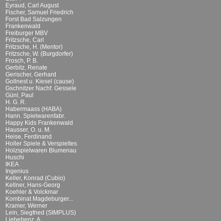
Eyraud, Carl August
Fischer, Samuel Friedrich
Forst Bad Salzungen
Frankenwald
Freiburger MBV
Fritzsche, Carl
Fritzsche, H. (Mentor)
Fritzsche, W. (Burgdorfer)
Frosch, P. B.
Gerbitz, Renate
Gerischer, Gerhard
Gollnest u. Kiesel (cause)
Gschnitzer Nachf. Gessele
Günl, Paul
H. G. R.
Habermaass (HABA)
Hann. Spielwarenfabr.
Happy Kids Frankenwald
Hausser, O. u. M.
Heise, Ferdinand
Holler Spiele & Verspieltes
Holzspielwaren Blumenau
Huschi
IKEA
Ingenius
Keller, Konrad (Cubio)
Kellner, Hans-Georg
Koehler & Volckmar
Kombinat Magdeburger...
Kramer, Werner
Lein, Siegfried (SIMPLUS)
Liebehenz, A.