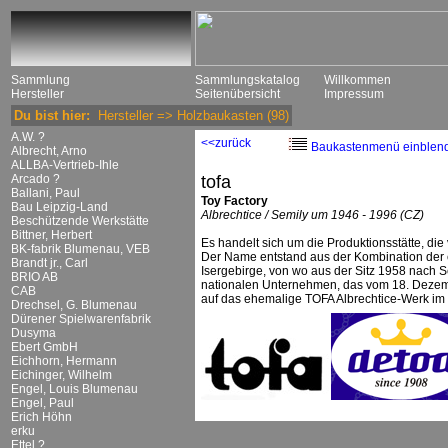
Sammlung
Sammlungskatalog
Willkommen
Hersteller
Seitenübersicht
Impressum
Du bist hier:
Hersteller
=>
Holzbaukasten
(98)
A.W. ?
<<zurück
Baukastenmenü einblen
Albrecht, Arno
ALLBA-Vertrieb-Ihle
Arcado ?
tofa
Ballani, Paul
Toy Factory
Bau Leipzig-Land
Albrechtice / Semily um 1946 - 1996 (CZ)
Beschützende Werkstätte
Bittner, Herbert
Es handelt sich um die Produktionsstätte, die
BK-fabrik Blumenau, VEB
Der Name entstand aus der Kombination der en
Brandt jr., Carl
Isergebirge, von wo aus der Sitz 1958 nach 
BRIO AB
nationalen Unternehmen, das vom 18. Dezemb
CAB
auf das ehemalige TOFA Albrechtice-Werk i
Drechsel, G. Blumenau
Dürener Spielwarenfabrik
Dusyma
Ebert GmbH
Eichhorn, Hermann
Eichinger, Wilhelm
Engel, Louis Blumenau
Engel, Paul
Erich Höhn
erku
Ettel ?