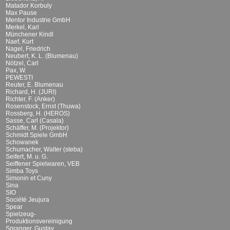
Matador Korbuly
Max Pause
Mentor Industrie GmbH
Merkel, Karl
Münchener Kindl
Naef, Kurt
Nagel, Friedrich
Neubert, K. L. (Blumenau)
Nötzel, Carl
Pax, W.
PEWESTI
Reuter, E. Blumenau
Richard, H. (JURI)
Richter, F. (Anker)
Rosenstock, Ernst (Thuwa)
Rossberg, H. (HEROS)
Sasse, Carl (Casala)
Schäffer, M. (Projektor)
Schmidt Spiele GmbH
Schowanek
Schumacher, Walter (steba)
Seifert, M. u. G.
Seiffener Spielwaren, VEB
Simba Toys
Simonin et Cuny
Sina
SIO
Société Jeujura
Spear
Spielzeug-
Produktionsvereinigung
Spranger, Gustav