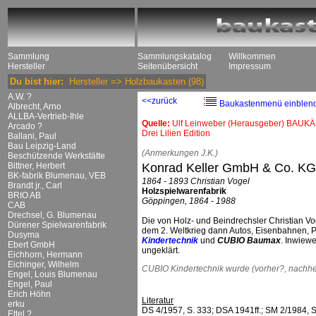
Sammlung
Sammlungskatalog
Willkommen
Hersteller
Seitenübersicht
Impressum
Du bist hier:
Hersteller
=>
Holzbaukasten
(98)
A.W. ?
<<zurück
Baukastenmenü einblen
Albrecht, Arno
ALLBA-Vertrieb-Ihle
Quelle:
Ulf Leinweber (Herausgeber) BAUKÄ
Arcado ?
Drei Lilien Edition
Ballani, Paul
Bau Leipzig-Land
(Anmerkungen J.K.)
Beschützende Werkstätte
Bittner, Herbert
Konrad Keller GmbH & Co. KG
BK-fabrik Blumenau, VEB
1864 - 1893 Christian Vogel
Brandt jr., Carl
Holzspielwarenfabrik
BRIO AB
Göppingen, 1864 - 1988
CAB
Drechsel, G. Blumenau
Die von Holz- und Beindrechsler Christian Vo
Dürener Spielwarenfabrik
dem 2. Weltkrieg dann Autos, Eisenbahnen
Dusyma
Kindertechnik
und
CUBIO Baumax
. Inwiewe
Ebert GmbH
ungeklärt.
Eichhorn, Hermann
Eichinger, Wilhelm
CUBIO Kindertechnik wurde (vorher?, nachher
Engel, Louis Blumenau
Engel, Paul
Erich Höhn
Literatur
erku
DS 4/1957, S. 333; DSA 1941ff.; SM 2/1984, S.
Ettel ?