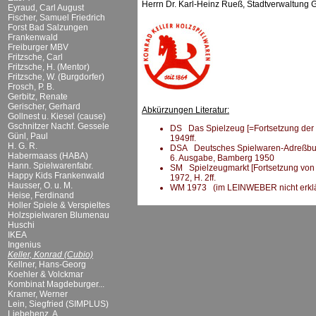
Herrn Dr. Karl-Heinz Rueß, Stadtverwaltung 
Eyraud, Carl August
Fischer, Samuel Friedrich
Forst Bad Salzungen
Frankenwald
Freiburger MBV
Fritzsche, Carl
Fritzsche, H. (Mentor)
Fritzsche, W. (Burgdorfer)
Frosch, P. B.
Gerbitz, Renate
Gerischer, Gerhard
Abkürzungen Literatur:
Gollnest u. Kiesel (cause)
Gschnitzer Nachf. Gessele
DS Das Spielzeug [=Fortsetzung der DS
Günl, Paul
1949ff.
H. G. R.
DSA Deutsches Spielwaren-Adreßbuch 
Habermaass (HABA)
6. Ausgabe, Bamberg 1950
Hann. Spielwarenfabr.
SM Spielzeugmarkt [Fortsetzung von 
Happy Kids Frankenwald
1972, H. 2ff.
Hausser, O. u. M.
WM 1973 (im LEINWEBER nicht erklä
Heise, Ferdinand
Holler Spiele & Verspieltes
Holzspielwaren Blumenau
Huschi
IKEA
Ingenius
Keller, Konrad (Cubio)
Kellner, Hans-Georg
Koehler & Volckmar
Kombinat Magdeburger...
Kramer, Werner
Lein, Siegfried (SIMPLUS)
Liebehenz, A.