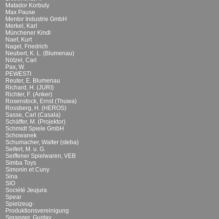
Matador Korbuly
Max Pause
Mentor Industrie GmbH
Merkel, Karl
Münchener Kindl
Naef, Kurt
Nagel, Friedrich
Neubert, K. L. (Blumenau)
Nötzel, Carl
Pax, W.
PEWESTI
Reuter, E. Blumenau
Richard, H. (JURI)
Richter, F. (Anker)
Rosenstock, Ernst (Thuwa)
Rossberg, H. (HEROS)
Sasse, Carl (Casala)
Schäffer, M. (Projektor)
Schmidt Spiele GmbH
Schowanek
Schumacher, Walter (steba)
Seifert, M. u. G.
Seiffener Spielwaren, VEB
Simba Toys
Simonin et Cuny
Sina
SIO
Société Jeujura
Spear
Spielzeug-
Produktionsvereinigung
Spranger, Gustav