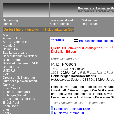
Sammlung
Sammlungskatalog
Willkommen
Hersteller
Seitenübersicht
Impressum
Du bist hier:
Hersteller
=>
Holzbaukasten
(98)
A.W. ?
Albrecht, Arno
<<zurück
Baukastenmenü einblen
ALLBA-Vertrieb-Ihle
Arcado ?
Quelle:
Ulf Leinweber (Herausgeber) BAUKÄ
Ballani, Paul
Drei Lilien Edition
Bau Leipzig-Land
Beschützende Werkstätte
(Anmerkungen J.K.)
Bittner, Herbert
BK-fabrik Blumenau, VEB
P. B. Frosch
Brandt jr., Carl
1889
-
1903
P. B. Frosch
BRIO AB
1903
- 1920er Jahre
P. B. Frosch Nachf. Paul
CAB
Heidelberger Holzwaarenfabrik
Drechsel, G. Blumenau
Heidelberg b. Seiffen, (1889 bis 1920er Jahre
Dürener Spielwarenfabrik
Dusyma
Hersteller von Bau- und Legespielen: Natur
Ebert GmbH
Grundmaß (4 Ausführungen),
Der Volksbauk
Eichhorn, Hermann
braunen Gewölbebögen aus Hartholz sowie li
Eichinger, Wilhelm
Erwachsene; eine Ausführung), Baukasten
Di
Engel, Louis Blumenau
Engel, Paul
Texte / Dokumente mit Herstellerbezug
Erich Höhn
Handelsreg.-eintrag 1889
erku
Ettel ?
Musterreg.-eintrag 1895