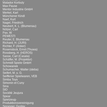
Matador Korbuly
Max Pause
Mentor Industrie GmbH
Merkel, Karl
Münchener Kindl
Naef, Kurt
Nagel, Friedrich
Neubert, K. L. (Blumenau)
Nötzel, Carl
Pax, W.
PEWESTI
Reuter, E. Blumenau
Richard, H. (JURI)
Richter, F. (Anker)
Rosenstock, Ernst (Thuwa)
Rossberg, H. (HEROS)
Sasse, Carl (Casala)
Schäffer, M. (Projektor)
Schmidt Spiele GmbH
Schowanek
Schumacher, Walter (steba)
Seifert, M. u. G.
Seiffener Spielwaren, VEB
Simba Toys
Simonin et Cuny
Sina
SIO
Société Jeujura
Spear
Spielzeug-
Produktionsvereinigung
Spranger, Gustav