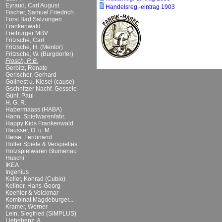
Eyraud, Carl August
Handelsreg.-eintrag 1903
Fischer, Samuel Friedrich
Forst Bad Salzungen
Frankenwald
Freiburger MBV
Fritzsche, Carl
Fritzsche, H. (Mentor)
Fritzsche, W. (Burgdorfer)
Frosch, P. B.
Gerbitz, Renate
Gerischer, Gerhard
Gollnest u. Kiesel (cause)
Gschnitzer Nachf. Gessele
Günl, Paul
H. G. R.
Habermaass (HABA)
Hann. Spielwarenfabr.
Happy Kids Frankenwald
Hausser, O. u. M.
Heise, Ferdinand
Holler Spiele & Verspieltes
Holzspielwaren Blumenau
Huschi
IKEA
Ingenius
Keller, Konrad (Cubio)
Kellner, Hans-Georg
Koehler & Volckmar
Kombinat Magdeburger...
Kramer, Werner
Lein, Siegfried (SIMPLUS)
Liebehenz, A.