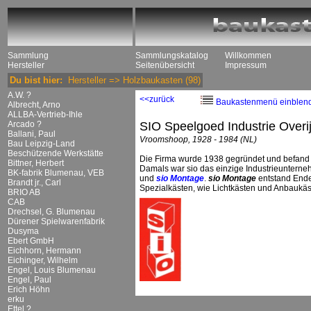
Sammlung
Sammlungskatalog
Willkommen
Hersteller
Seitenübersicht
Impressum
Du bist hier:
Hersteller
=>
Holzbaukasten
(98)
A.W. ?
<<zurück
Baukastenmenü einblen
Albrecht, Arno
ALLBA-Vertrieb-Ihle
Arcado ?
SIO Speelgoed Industrie Overi
Ballani, Paul
Vroomshoop, 1928 - 1984 (NL)
Bau Leipzig-Land
Beschützende Werkstätte
Die Firma wurde 1938 gegründet und befand s
Bittner, Herbert
Damals war sio das einzige Industrieuntern
BK-fabrik Blumenau, VEB
und
sio Montage
.
sio Montage
entstand Ende
Brandt jr., Carl
Spezialkästen, wie Lichtkästen und Anbaukäst
BRIO AB
CAB
Drechsel, G. Blumenau
Dürener Spielwarenfabrik
Dusyma
Ebert GmbH
Eichhorn, Hermann
Eichinger, Wilhelm
Engel, Louis Blumenau
Engel, Paul
Erich Höhn
erku
Ettel ?