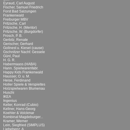
Eyraud, Carl August
Fischer, Samuel Friedrich
Forst Bad Salzungen
Frankenwald
Freiburger MBV
Fritzsche, Carl
Fritzsche, H. (Mentor)
Fritzsche, W. (Burgdorfer)
Frosch, P. B.
Gerbitz, Renate
Gerischer, Gerhard
Gollnest u. Kiesel (cause)
Gschnitzer Nachf. Gessele
Günl, Paul
H. G. R.
Habermaass (HABA)
Hann. Spielwarenfabr.
Happy Kids Frankenwald
Hausser, O. u. M.
Heise, Ferdinand
Holler Spiele & Verspieltes
Holzspielwaren Blumenau
Huschi
IKEA
Ingenius
Keller, Konrad (Cubio)
Kellner, Hans-Georg
Koehler & Volckmar
Kombinat Magdeburger...
Kramer, Werner
Lein, Siegfried (SIMPLUS)
Liebehenz, A.