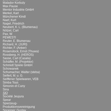
Matador Korbuly
Max Pause
Mentor Industrie GmbH
Merkel, Karl
Münchener Kindl
Naef, Kurt
Nagel, Friedrich
Neubert, K. L. (Blumenau)
Nötzel, Carl
Pax, W.
PEWESTI
Reuter, E. Blumenau
Richard, H. (JURI)
Richter, F. (Anker)
Rosenstock, Ernst (Thuwa)
Rossberg, H. (HEROS)
Sasse, Carl (Casala)
Schäffer, M. (Projektor)
Schmidt Spiele GmbH
Schowanek
Schumacher, Walter (steba)
Seifert, M. u. G.
Seiffener Spielwaren, VEB
Simba Toys
Simonin et Cuny
Sina
SIO
Société Jeujura
Spear
Spielzeug-
Produktionsvereinigung
Spranger, Gustav