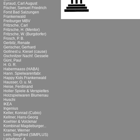
Eyraud, Carl August
Fischer, Samuel Friedrich
Forst Bad Salzungen
Frankenwald
Freiburger MBV
Fritzsche, Carl
Fritzsche, H. (Mentor)
Fritzsche, W. (Burgdorfer)
Frosch, P. B.
Gerbitz, Renate
Gerischer, Gerhard
Gollnest u. Kiesel (cause)
Gschnitzer Nachf. Gessele
Günl, Paul
H. G. R.
Habermaass (HABA)
Hann. Spielwarenfabr.
Happy Kids Frankenwald
Hausser, O. u. M.
Heise, Ferdinand
Holler Spiele & Verspieltes
Holzspielwaren Blumenau
Huschi
IKEA
Ingenius
Keller, Konrad (Cubio)
Kellner, Hans-Georg
Koehler & Volckmar
Kombinat Magdeburger...
Kramer, Werner
Lein, Siegfried (SIMPLUS)
Liebehenz, A.