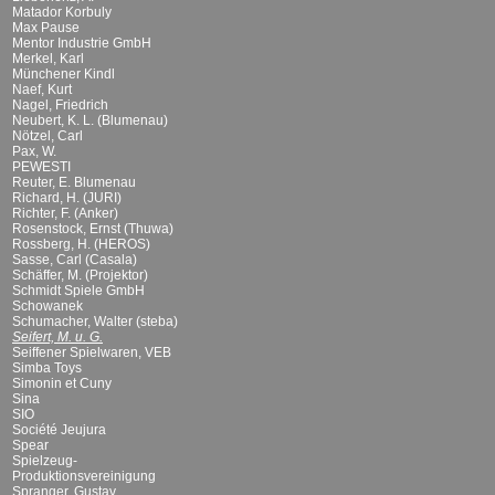
Matador Korbuly
Max Pause
Mentor Industrie GmbH
Merkel, Karl
Münchener Kindl
Naef, Kurt
Nagel, Friedrich
Neubert, K. L. (Blumenau)
Nötzel, Carl
Pax, W.
PEWESTI
Reuter, E. Blumenau
Richard, H. (JURI)
Richter, F. (Anker)
Rosenstock, Ernst (Thuwa)
Rossberg, H. (HEROS)
Sasse, Carl (Casala)
Schäffer, M. (Projektor)
Schmidt Spiele GmbH
Schowanek
Schumacher, Walter (steba)
Seifert, M. u. G.
Seiffener Spielwaren, VEB
Simba Toys
Simonin et Cuny
Sina
SIO
Société Jeujura
Spear
Spielzeug-
Produktionsvereinigung
Spranger, Gustav