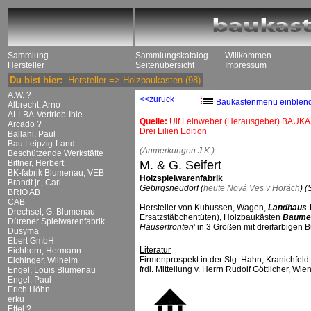
Sammlung
Sammlungskatalog
Willkommen
Hersteller
Seitenübersicht
Impressum
Du bist hier:
Hersteller
=>
Holzbaukasten
(98)
A.W. ?
<<zurück
Baukastenmenü einblen
Albrecht, Arno
ALLBA-Vertrieb-Ihle
Quelle:
Ulf Leinweber (Herausgeber) BAUKÄ
Arcado ?
Drei Lilien Edition
Ballani, Paul
Bau Leipzig-Land
(Anmerkungen J.K.)
Beschützende Werkstätte
Bittner, Herbert
M. & G. Seifert
BK-fabrik Blumenau, VEB
Holzspielwarenfabrik
Brandt jr., Carl
Gebirgsneudorf (
heute Nová Ves v Horách
) 
BRIO AB
CAB
Hersteller von Kubussen, Wagen,
Landhaus
-
Drechsel, G. Blumenau
Ersatzstäbchentüten), Holzbaukästen
Baumei
Dürener Spielwarenfabrik
Häuserfronten
' in 3 Größen mit dreifarbigen
Dusyma
Ebert GmbH
Literatur
Eichhorn, Hermann
Firmenprospekt in der Slg. Hahn, Kranichfeld
Eichinger, Wilhelm
frdl. Mitteilung v. Herrn Rudolf Göttlicher, Wie
Engel, Louis Blumenau
Engel, Paul
Erich Höhn
erku
Ettel ?