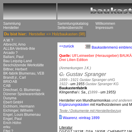
Sammlung
Sammlungskatalog
Willkommen
Hersteller
Seitenübersicht
Impressum
Du bist hier:
Hersteller
=>
Holzbaukasten
(98)
A.W. ?
Albrecht, Arno
<<zurück
Baukastenmenü einblen
ALLBA-Vertrieb-Ihle
Arcado ?
Quelle:
Ulf Leinweber (Herausgeber) BAUKÄ
Ballani, Paul
Drei Lilien Edition
Bau Leipzig-Land
Beschützende Werkstätte
(Anmerkungen J.K.)
Bittner, Herbert
BK-fabrik Blumenau, VEB
C.
Gustav Spranger
Brandt jr., Carl
1899
-
1921
Gustav Spranger oHG
BRIO AB
1922
- um 1955
Gustav Spranger KG
CAB
Baukastenfabrik
Drechsel, G. Blumenau
Klingenthal i. Sa., (
1899
- um 1955)
Dürener Spielwarenfabrik
Dusyma
Hersteller von Mundharmonikas
und anderen 
Ebert GmbH
Ergänzungskästen
mit Hartholzsteinen und Me
Eichhorn, Hermann
Eichinger, Wilhelm
Texte / Dokumente mit Herstellerbezug
Engel, Louis Blumenau
Waarenz.-eintrag 1899
Engel, Paul
Erich Höhn
erku
Literatur
Ettel ?
DS/DSZ 1923ff.; DSA, 1935ff.; CHEMNITZ 