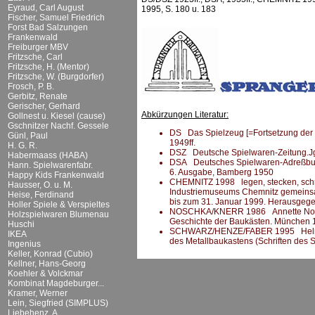
Eyraud, Carl August
1995, S. 180 u. 183
Fischer, Samuel Friedrich
Forst Bad Salzungen
Frankenwald
Freiburger MBV
Fritzsche, Carl
Fritzsche, H. (Mentor)
Fritzsche, W. (Burgdorfer)
Frosch, P. B.
Gerbitz, Renate
Gerischer, Gerhard
Abkürzungen Literatur:
Gollnest u. Kiesel (cause)
Gschnitzer Nachf. Gessele
DS Das Spielzeug [=Fortsetzung der DS
Günl, Paul
1949ff.
H. G. R.
DSZ Deutsche Spielwaren-Zeitung.Jg.
Habermaass (HABA)
DSA Deutsches Spielwaren-Adreßbuch 
Hann. Spielwarenfabr.
6. Ausgabe, Bamberg 1950
Happy Kids Frankenwald
CHEMNITZ 1998 legen, stecken, schrau
Hausser, O. u. M.
Industriemuseums Chemnitz gemeins
Heise, Ferdinand
bis zum 31. Januar 1999. Herausgeg
Holler Spiele & Verspieltes
NOSCHKA/KNERR 1986 Annette Noschk
Holzspielwaren Blumenau
Geschichte der Baukästen. München 
Huschi
SCHWARZ/HENZE/FABER 1995 Helmut S
IKEA
des Metallbaukastens (Schriften des
Ingenius
Keller, Konrad (Cubio)
Kellner, Hans-Georg
Koehler & Volckmar
Kombinat Magdeburger...
Kramer, Werner
Lein, Siegfried (SIMPLUS)
Liebehenz, A.