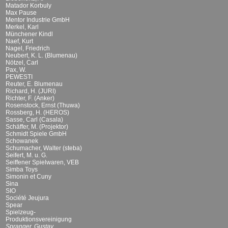
Matador Korbuly
Max Pause
Mentor Industrie GmbH
Merkel, Karl
Münchener Kindl
Naef, Kurt
Nagel, Friedrich
Neubert, K. L. (Blumenau)
Nötzel, Carl
Pax, W.
PEWESTI
Reuter, E. Blumenau
Richard, H. (JURI)
Richter, F. (Anker)
Rosenstock, Ernst (Thuwa)
Rossberg, H. (HEROS)
Sasse, Carl (Casala)
Schäffer, M. (Projektor)
Schmidt Spiele GmbH
Schowanek
Schumacher, Walter (steba)
Seifert, M. u. G.
Seiffener Spielwaren, VEB
Simba Toys
Simonin et Cuny
Sina
SIO
Société Jeujura
Spear
Spielzeug-
Produktionsvereinigung
Spranger, Gustav