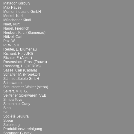
Matador Korbuly
Max Pause
Mentor Industrie GmbH
Merkel, Karl
Münchener Kindl
Naef, Kurt
Nagel, Friedrich
Neubert, K. L. (Blumenau)
Nötzel, Carl
Pax, W.
PEWESTI
Reuter, E. Blumenau
Richard, H. (JURI)
Richter, F. (Anker)
Rosenstock, Ernst (Thuwa)
Rossberg, H. (HEROS)
Sasse, Carl (Casala)
Schäffer, M. (Projektor)
Schmidt Spiele GmbH
Schowanek
Schumacher, Walter (steba)
Seifert, M. u. G.
Seiffener Spielwaren, VEB
Simba Toys
Simonin et Cuny
Sina
SIO
Société Jeujura
Spear
Spielzeug-
Produktionsvereinigung
Spranger, Gustav