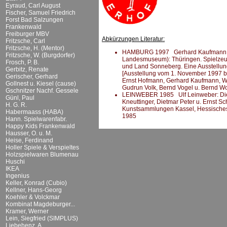
Eyraud, Carl August
Fischer, Samuel Friedrich
Forst Bad Salzungen
Frankenwald
Freiburger MBV
Abkürzungen Literatur:
Fritzsche, Carl
Fritzsche, H. (Mentor)
HAMBURG 1997 Gerhard Kaufmann (Hr
Fritzsche, W. (Burgdorfer)
Landesmuseum): Thüringen. Spielzeug 
Frosch, P. B.
und Land Sonneberg. Eine Ausstellu
Gerbitz, Renate
[Ausstellung vom 1. November 1997 bis 
Gerischer, Gerhard
Ernst Hofmann, Gerhard Kaufmann, Wil
Gollnest u. Kiesel (cause)
Gudrun Volk, Bernd Vogel u. Bernd W
Gschnitzer Nachf. Gessele
LEINWEBER 1985 Ulf Leinweber: Die kl
Günl, Paul
Kneuttinger, Dietmar Peter u. Ernst Sc
H. G. R.
Kunstsammlungen Kassel, Hessisches
Habermaass (HABA)
1985
Hann. Spielwarenfabr.
Happy Kids Frankenwald
Hausser, O. u. M.
Heise, Ferdinand
Holler Spiele & Verspieltes
Holzspielwaren Blumenau
Huschi
IKEA
Ingenius
Keller, Konrad (Cubio)
Kellner, Hans-Georg
Koehler & Volckmar
Kombinat Magdeburger...
Kramer, Werner
Lein, Siegfried (SIMPLUS)
Liebehenz, A.