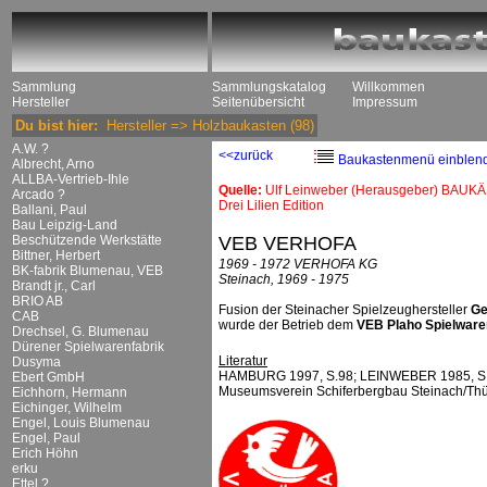
Sammlung
Sammlungskatalog
Willkommen
Hersteller
Seitenübersicht
Impressum
Du bist hier:
Hersteller
=>
Holzbaukasten
(98)
A.W. ?
<<zurück
Baukastenmenü einblen
Albrecht, Arno
ALLBA-Vertrieb-Ihle
Quelle:
Ulf Leinweber (Herausgeber) BAUKÄ
Arcado ?
Drei Lilien Edition
Ballani, Paul
Bau Leipzig-Land
Beschützende Werkstätte
VEB VERHOFA
Bittner, Herbert
1969 - 1972 VERHOFA KG
BK-fabrik Blumenau, VEB
Steinach, 1969 - 1975
Brandt jr., Carl
BRIO AB
Fusion der Steinacher Spielzeughersteller
Ge
CAB
wurde der Betrieb dem
VEB Plaho Spielware
Drechsel, G. Blumenau
Dürener Spielwarenfabrik
Literatur
Dusyma
HAMBURG 1997, S.98; LEINWEBER 1985, S. 227 
Ebert GmbH
Museumsverein Schiferbergbau Steinach/Thür.
Eichhorn, Hermann
Eichinger, Wilhelm
Engel, Louis Blumenau
Engel, Paul
Erich Höhn
erku
Ettel ?