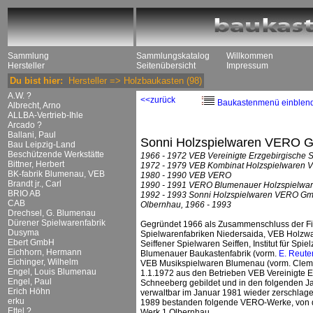
Sammlung
Sammlungskatalog
Willkommen
Hersteller
Seitenübersicht
Impressum
Du bist hier:
Hersteller
=>
Holzbaukasten
(98)
A.W. ?
<<zurück
Baukastenmenü einblen
Albrecht, Arno
ALLBA-Vertrieb-Ihle
Arcado ?
Ballani, Paul
Sonni Holzspielwaren VERO
Bau Leipzig-Land
Beschützende Werkstätte
1966 - 1972 VEB Vereinigte Erzgebirgische
Bittner, Herbert
1972 - 1979 VEB Kombinat Holzspielwaren 
BK-fabrik Blumenau, VEB
1980 - 1990 VEB VERO
Brandt jr., Carl
1990 - 1991 VERO Blumenauer Holzspielw
BRIO AB
1992 - 1993 Sonni Holzspielwaren VERO G
CAB
Olbernhau, 1966 - 1993
Drechsel, G. Blumenau
Dürener Spielwarenfabrik
Gegründet 1966 als Zusammenschluss der 
Dusyma
Spielwarenfabriken Niedersaida, VEB Holzw
Ebert GmbH
Seiffener Spielwaren Seiffen, Institut für 
Eichhorn, Hermann
Blumenauer Baukastenfabrik (vorm.
E. Reute
Eichinger, Wilhelm
VEB Musikspielwaren Blumenau (vorm. Clem
Engel, Louis Blumenau
1.1.1972 aus den Betrieben VEB Vereinigte
Engel, Paul
Schneeberg gebildet und in den folgenden Jah
Erich Höhn
verwaltbar im Januar 1981 wieder zerschlage
erku
1989 bestanden folgende VERO-Werke, von d
Ettel ?
Werk 1 Olbernhau