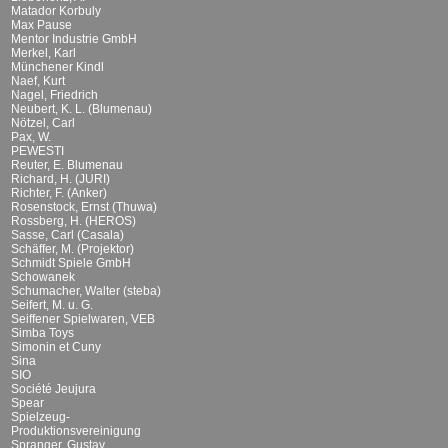
Matador Korbuly
Max Pause
Mentor Industrie GmbH
Merkel, Karl
Münchener Kindl
Naef, Kurt
Nagel, Friedrich
Neubert, K. L. (Blumenau)
Nötzel, Carl
Pax, W.
PEWESTI
Reuter, E. Blumenau
Richard, H. (JURI)
Richter, F. (Anker)
Rosenstock, Ernst (Thuwa)
Rossberg, H. (HEROS)
Sasse, Carl (Casala)
Schäffer, M. (Projektor)
Schmidt Spiele GmbH
Schowanek
Schumacher, Walter (steba)
Seifert, M. u. G.
Seiffener Spielwaren, VEB
Simba Toys
Simonin et Cuny
Sina
SIO
Société Jeujura
Spear
Spielzeug-
Produktionsvereinigung
Spranger, Gustav