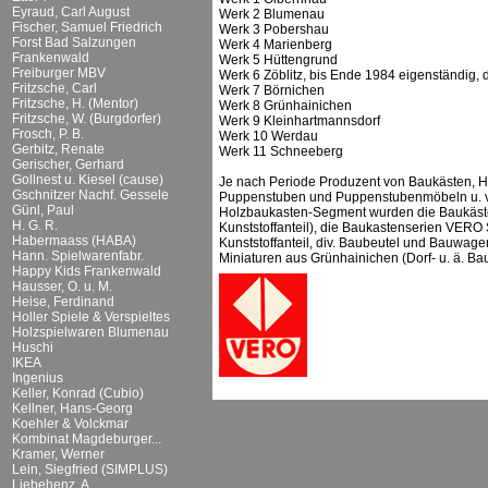
Eyraud, Carl August
Werk 2 Blumenau
Fischer, Samuel Friedrich
Werk 3 Pobershau
Forst Bad Salzungen
Werk 4 Marienberg
Frankenwald
Werk 5 Hüttengrund
Freiburger MBV
Werk 6 Zöblitz, bis Ende 1984 eigenständig,
Fritzsche, Carl
Werk 7 Börnichen
Fritzsche, H. (Mentor)
Werk 8 Grünhainichen
Fritzsche, W. (Burgdorfer)
Werk 9 Kleinhartmannsdorf
Frosch, P. B.
Werk 10 Werdau
Gerbitz, Renate
Werk 11 Schneeberg
Gerischer, Gerhard
Gollnest u. Kiesel (cause)
Je nach Periode Produzent von Baukästen, H
Gschnitzer Nachf. Gessele
Puppenstuben und Puppenstubenmöbeln u. v. 
Günl, Paul
Holzbaukasten-Segment wurden die Baukäst
H. G. R.
Kunststoffanteil), die Baukastenserien VE
Habermaass (HABA)
Kunststoffanteil, div. Baubeutel und Bauwage
Hann. Spielwarenfabr.
Miniaturen aus Grünhainichen (Dorf- u. ä. Bauk
Happy Kids Frankenwald
Hausser, O. u. M.
Heise, Ferdinand
Holler Spiele & Verspieltes
Holzspielwaren Blumenau
Huschi
IKEA
Ingenius
Keller, Konrad (Cubio)
Kellner, Hans-Georg
Koehler & Volckmar
Kombinat Magdeburger...
Kramer, Werner
Lein, Siegfried (SIMPLUS)
Liebehenz, A.