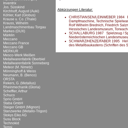
Inventrix
Jos. Süsskind
Abkürzungen Literatur:
Kirchhoff, August (Auki)
Köhler, Karl (Globus)
CHRISTIANSEN/LEINWEBER 1984 Broder
Krause u. Co. (Thale)
Dampfmaschine, Technische Spielware
Krauss, Wilhelm
Rolf Wilhelm Brednich, Friedrich Sal
Landmaschinenbau Torgau
Hessisches Landesmuseum, Torwache,
Markes (DUX)
SCHALLABURG 1987 Spielzeug / Spiel 
Märklin
Niederösterreichischen Landesmuseu
Meccano
SCHWARZ/HENZE/FABER 1995 Helmut S
Meccano France
des Metallbaukastens (Schriften des
Meccano GB
MERKUR
Mesco-Werk Meißen
Metallwarenfabrik Oberbiel
Metallwarenfabrik Sonneberg
Meteor (M. Nimetz)
Mönninghoff & Weiss
Neumann, B. (Benco)
ORSTA
Rekers, G. (Metallus)
Rheinmechanik (Gloria)
Scheffler, Arthur
Schuco
Sprio GmbH
Staba GmbH
Staiger GmbH (Mignon)
Stanzwerke (Metallo-Trigon)
Stokys Eiko AG
Susu Block
Technokid
Temsi