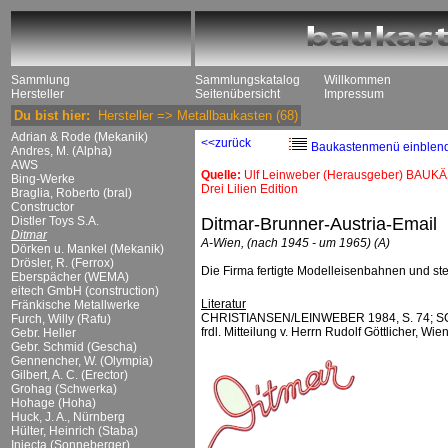
Sammlung
Sammlungskatalog
Willkommen
Hersteller
Seitenübersicht
Impressum
Du bist hier:
Hersteller
=>
Metallbaukasten
(68)
Adrian & Rode (Mekanik)
<<zurück
Baukastenmenü einblen
Andres, M. (Alpha)
AWS
Quelle:
Ulf Leinweber (Herausgeber) BAUKÄ
Bing-Werke
Drei Lilien Edition
Braglia, Roberto (bral)
Constructor
Distler Toys S.A.
Ditmar-Brunner-Austria-Email
Ditmar
A-Wien, (nach 1945 - um 1965) (A)
Dörken u. Mankel (Mekanik)
Drösler, R. (Ferrox)
Die Firma fertigte Modelleisenbahnen und st
Eberspächer (WEMA)
eitech GmbH (construction)
Literatur
Fränkische Metallwerke
CHRISTIANSEN/LEINWEBER 1984, S. 74; S
Furch, Willy (Rafu)
frdl. Mitteilung v. Herrn Rudolf Göttlicher, Wie
Gebr. Heller
Gebr. Schmid (Gescha)
Gennencher, W. (Olympia)
Gilbert, A. C. (Erector)
Grohag (Schwerka)
Hohage (Hoha)
Huck, J. A., Nürnberg
Hülter, Heinrich (Staba)
Injecta (Sonneberger)