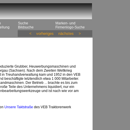
n
Suche
Marken- und
ellung
Bildsuche
Firmenlogo-Suche
<
vorheriges
nächstes
>
roduzierte Grubber, Heuwerbungsmaschinen und
Torgau (Sachsen). Nach dem Zweiten Weltkrieg
hst in Treuhandverwaltung kam und 1952 in den VEB
eschäftigte letztendlich etwa 1 000 Mitarbeiter.
andmaschinen. Der Betrieb ... brachte es bis zum
ße Teile des Unternehmens liquidiert, nur ein
denbearbeitungswerkzeuge und ist nach wie vor am
ten
Unsere Taktstraße
des VEB Traktorenwerk