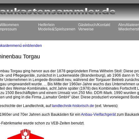
Willkommen
Helferlein
Gästebuch/Kontakt
Abrufdateie
Impressum
Modelle&Spielszenen
Verweise
Wiederherst
ukastenmenü einblenden
inenbau Torgau
bau Torgau ging hervor aus der 1878 gegründeten Firma Wilhelm Stoll: Diese p
ack- und Pflegegeräte, zunächst in Luckenwalde (Brandenburg), ab 1906 dann in 
 ihr Unternehmen in Lengede-Broistedt neu, während der Torgauer Betrieb zunäc
u umgewandelt wurde. ... Bis Mitte der 1960er-Jahre wuchs das Unternehmen und b
eil des Weimar-Kombinates, acht Jahre später (1978) des Kombinates Fortschritt L
zu 1500 Beschäftigten und einem Umsatz von 250 Mio. DDR-Mark. 1990 wurden gro
alten und ging in die Firma „Lamator GmbH“ über. Diese produziert vorwiegend Bo
eschichte der Landtechnik, auf
landtechnik-historisch.de
(ext. Verweis)
n 1960er und 70er Jahren auch Baukästen für ein
Anbau-Vielfachgerät
zum Baukas
Fabrikmarke wurde schon zu VEB-Zeiten benutzt.