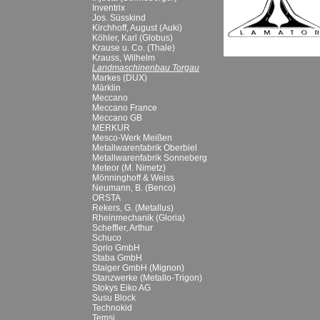
Inventrix
Jos. Süsskind
Kirchhoff, August (Auki)
Köhler, Karl (Globus)
Krause u. Co. (Thale)
Krauss, Wilhelm
Landmaschinenbau Torgau
Markes (DUX)
Märklin
Meccano
Meccano France
Meccano GB
MERKUR
Mesco-Werk Meißen
Metallwarenfabrik Oberbiel
Metallwarenfabrik Sonneberg
Meteor (M. Nimetz)
Mönninghoff & Weiss
Neumann, B. (Benco)
ORSTA
Rekers, G. (Metallus)
Rheinmechanik (Gloria)
Scheffler, Arthur
Schuco
Sprio GmbH
Staba GmbH
Staiger GmbH (Mignon)
Stanzwerke (Metallo-Trigon)
Stokys Eiko AG
Susu Block
Technokid
Temsi