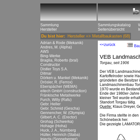
Sammlung
Sammlungskatalog
Hersteller
Seitenübersicht
Du bist hier:
Hersteller
=>
Metallbaukasten
(68)
Adrian & Rode (Mekanik)
<<zurück
Ba
Andres, M. (Alpha)
AWS
Bing-Werke
VEB Landmasch
Braglia, Roberto (bral)
Torgau, seit 1906
Constructor
Distler Toys S.A.
Der VEB Landmaschinen
Ditmar
Kartoffelroder sowie H
Dörken u. Mankel (Mekanik)
gründeten die Besitzer
Drösler, R. (Ferrox)
Landmaschinenbau Torga
Eberspächer (WEMA)
1970 wurde es Bestandt
eitech GmbH (construction)
Ende der 1980er-Jahre 
Fränkische Metallwerke
kleiner Teil wurde erh
Furch, Willy (Rafu)
Standort Torgau tätig.
Gebr. Heller
Quelle:
Klaus Dreyer, G
Gebr. Schmid (Gescha)
Gennencher, W. (Olympia)
Die Firma stellte in de
Gilbert, A. C. (Erector)
Schönebeck her.
Grohag (Schwerka)
Die gezeigte LAMATOR-
Hohage (Hoha)
Huck, J. A., Nürnberg
Hülter, Heinrich (Staba)
Injecta (Sonneberger)