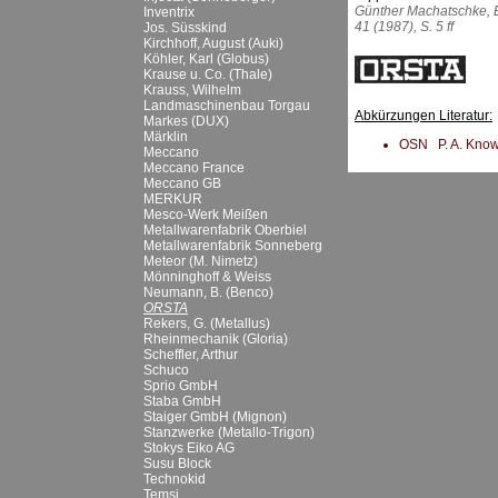
Günther Machatschke, E
Inventrix
41 (1987), S. 5 ff
Jos. Süsskind
Kirchhoff, August (Auki)
Köhler, Karl (Globus)
Krause u. Co. (Thale)
Krauss, Wilhelm
Landmaschinenbau Torgau
Abkürzungen Literatur:
Markes (DUX)
Märklin
OSN P. A. Knowle
Meccano
Meccano France
Meccano GB
MERKUR
Mesco-Werk Meißen
Metallwarenfabrik Oberbiel
Metallwarenfabrik Sonneberg
Meteor (M. Nimetz)
Mönninghoff & Weiss
Neumann, B. (Benco)
ORSTA
Rekers, G. (Metallus)
Rheinmechanik (Gloria)
Scheffler, Arthur
Schuco
Sprio GmbH
Staba GmbH
Staiger GmbH (Mignon)
Stanzwerke (Metallo-Trigon)
Stokys Eiko AG
Susu Block
Technokid
Temsi