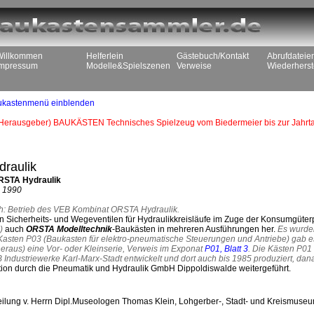
Willkommen
Helferlein
Gästebuch/Kontakt
Abrufdateie
Impressum
Modelle&Spielszenen
Verweise
Wiederherst
ukastenmenü einblenden
(Herausgeber) BAUKÄSTEN Technisches Spielzeug vom Biedermeier bis zur Jah
raulik
ORSTA Hydraulik
- 1990
ich: Betrieb des VEB Kombinat ORSTA Hydraulik.
ben Sicherheits- und Wegeventilen für Hydraulikkreisläufe im Zuge der Konsumgüte
)
auch
ORSTA Modelltechnik
-Baukästen in mehreren Ausführungen her.
Es wurde
 Kasten P03 (Baukasten für elektro-pneumatische Steuerungen und Antriebe) gab e
eraus) eine Vor- oder Kleinserie, Verweis im Exponat
P01, Blatt 3
. Die Kästen P01
 Industriewerke Karl-Marx-Stadt entwickelt und dort auch bis 1985 produziert, da
ion durch die Pneumatik und Hydraulik GmbH Dippoldiswalde weitergeführt.
tteilung v. Herrn Dipl.Museologen Thomas Klein, Lohgerber-, Stadt- und Kreismuse