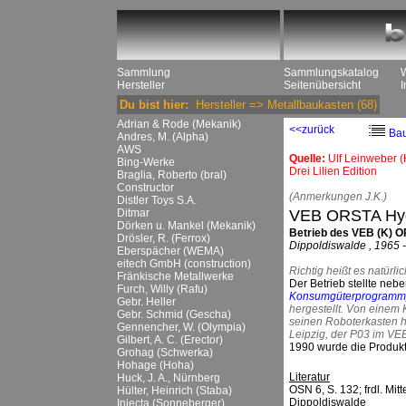
Sammlung
Sammlungskatalog
Hersteller
Seitenübersicht
Du bist hier:
Hersteller
=>
Metallbaukasten
(68)
Adrian & Rode (Mekanik)
<<zurück
Ba
Andres, M. (Alpha)
AWS
Quelle:
Ulf Leinweber 
Bing-Werke
Drei Lilien Edition
Braglia, Roberto (bral)
Constructor
(Anmerkungen J.K.)
Distler Toys S.A.
Ditmar
VEB ORSTA Hyd
Dörken u. Mankel (Mekanik)
Betrieb des VEB (K) 
Drösler, R. (Ferrox)
Dippoldiswalde , 1965 
Eberspächer (WEMA)
eitech GmbH (construction)
Richtig heißt es natürl
Fränkische Metallwerke
Der Betrieb stellte ne
Furch, Willy (Rafu)
Konsumgüterprogramm
Gebr. Heller
hergestellt. Von einem
Gebr. Schmid (Gescha)
seinen Roboterkasten h
Gennencher, W. (Olympia)
Leipzig, der P03 im VEB
Gilbert, A. C. (Erector)
1990 wurde die Produkt
Grohag (Schwerka)
Hohage (Hoha)
Literatur
Huck, J. A., Nürnberg
OSN 6, S. 132; frdl. Mi
Hülter, Heinrich (Staba)
Dippoldiswalde
Injecta (Sonneberger)