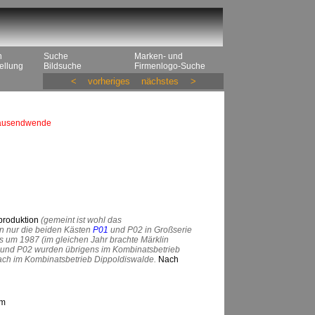
n
Suche
Marken- und
ellung
Bildsuche
Firmenlogo-Suche
<
vorheriges
nächstes
>
rtausendwende
rproduktion
(gemeint ist wohl das
n nur die beiden Kästen
P01
und P02 in Großserie
s um 1987 (im gleichen Jahr brachte Märklin
 und P02 wurden übrigens im Kombinatsbetrieb
nach im Kombinatsbetrieb Dippoldiswalde.
Nach
um