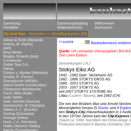
Sammlung
Sammlungskatalog
Willkommen
Hersteller
Seitenübersicht
Impressum
Du bist hier:
Hersteller
=>
Metallbaukasten
(68)
Adrian & Rode (Mekanik)
<<zurück
Baukastenmenü einblen
Andres, M. (Alpha)
AWS
Quelle:
Ulf Leinweber (Herausgeber) BAUKÄ
Bing-Werke
Drei Lilien Edition
Braglia, Roberto (bral)
Constructor
(Anmerkungen J.K.)
Distler Toys S.A.
Ditmar
Stokys Eiko AG
Dörken u. Mankel (Mekanik)
1942 - 1982 Gebr. Stockmann AG
Drösler, R. (Ferrox)
1982 - 1886 STOKYS EIKOS AG
Eberspächer (WEMA)
1986 - 2003 STOKYS AG
eitech GmbH (construction)
2003 - 2007 STOKYS AG
Fränkische Metallwerke
seit 2007 STOKYS SYSTEME AG
Furch, Willy (Rafu)
Littau /
Luzern / Bauma
, seit 1942 (CH)
Gebr. Heller
Gebr. Schmid (Gescha)
Die von den Brüdern
Max
und
Arnold Stock
Gennencher, W. (Olympia)
Messingteilen heraus (5
Grund
- und 4
Ergänz
Gilbert, A. C. (Erector)
den
Stokys-City
-Häuserbaukasten in 2 Aus
Grohag (Schwerka)
In den 1970er Jahren kam der
Clip-Express
-
Hohage (Hoha)
(Stand ca. 1998. Nachdem die Firma einige Ja
Huck, J. A., Nürnberg
Produziert wird jetzt in Bauma (Schweiz). Der
Hülter, Heinrich (Staba)
Injecta (Sonneberger)