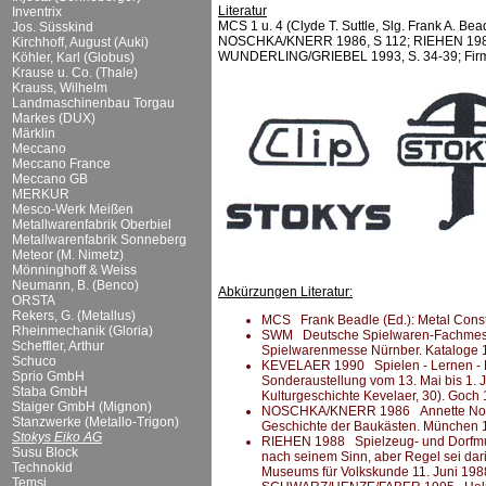
Literatur
Inventrix
MCS 1 u. 4 (Clyde T. Suttle, Slg. Frank A. B
Jos. Süsskind
NOSCHKA/KNERR 1986, S 112; RIEHEN 1988,
Kirchhoff, August (Auki)
WUNDERLING/GRIEBEL 1993, S. 34-39; Firmen
Köhler, Karl (Globus)
Krause u. Co. (Thale)
Krauss, Wilhelm
Landmaschinenbau Torgau
Markes (DUX)
Märklin
Meccano
Meccano France
Meccano GB
MERKUR
Mesco-Werk Meißen
Metallwarenfabrik Oberbiel
Metallwarenfabrik Sonneberg
Meteor (M. Nimetz)
Mönninghoff & Weiss
Neumann, B. (Benco)
Abkürzungen Literatur:
ORSTA
Rekers, G. (Metallus)
MCS Frank Beadle (Ed.): Metal Constru
Rheinmechanik (Gloria)
SWM Deutsche Spielwaren-Fachmesse. 
Scheffler, Arthur
Spielwarenmesse Nürnber. Kataloge 1
Schuco
KEVELAER 1990 Spielen - Lernen - Er
Sprio GmbH
Sonderaustellung vom 13. Mai bis 1. 
Staba GmbH
Kulturgeschichte Kevelaer, 30). Goch
Staiger GmbH (Mignon)
NOSCHKA/KNERR 1986 Annette Noschk
Stanzwerke (Metallo-Trigon)
Geschichte der Baukästen. München 
Stokys Eiko AG
RIEHEN 1988 Spielzeug- und Dorfmus
Susu Block
nach seinem Sinn, aber Regel sei dar
Technokid
Museums für Volkskunde 11. Juni 1988
Temsi