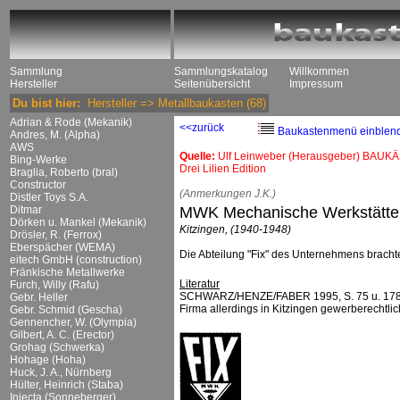
Sammlung
Sammlungskatalog
Willkommen
Hersteller
Seitenübersicht
Impressum
Du bist hier:
Hersteller
=>
Metallbaukasten
(68)
Adrian & Rode (Mekanik)
<<zurück
Baukastenmenü einblen
Andres, M. (Alpha)
AWS
Quelle:
Ulf Leinweber (Herausgeber) BAUKÄ
Bing-Werke
Drei Lilien Edition
Braglia, Roberto (bral)
Constructor
(Anmerkungen J.K.)
Distler Toys S.A.
Ditmar
MWK Mechanische Werkstätten
Dörken u. Mankel (Mekanik)
Kitzingen, (1940-1948)
Drösler, R. (Ferrox)
Eberspächer (WEMA)
Die Abteilung "Fix" des Unternehmens brach
eitech GmbH (construction)
Fränkische Metallwerke
Literatur
Furch, Willy (Rafu)
SCHWARZ/HENZE/FABER 1995, S. 75 u. 178; gem
Gebr. Heller
Firma allerdings in Kitzingen gewerberechtlic
Gebr. Schmid (Gescha)
Gennencher, W. (Olympia)
Gilbert, A. C. (Erector)
Grohag (Schwerka)
Hohage (Hoha)
Huck, J. A., Nürnberg
Hülter, Heinrich (Staba)
Injecta (Sonneberger)