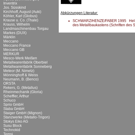
Inventrix
Jos. Süsskind
Kirchhoff, August (Auki)
Abkürzungen Literatur:
Köhler, Karl (Globus)
Krause u. Co. (Thale)
SCHWARZ/HENZE/FABER 1995 Helmut S
Krauss, Wilhelm
des Metallbaukastens (Schriften des
Landmaschinenbau Torgau
Markes (DUX)
Märklin
Meccano
Meccano France
Meccano GB
MERKUR
Mesco-Werk Meißen
Metallwarenfabrik Oberbiel
Metallwarenfabrik Sonneberg
Meteor (M. Nimetz)
Mönninghoff & Weiss
Neumann, B. (Benco)
ORSTA
Rekers, G. (Metallus)
Rheinmechanik (Gloria)
Scheffler, Arthur
Schuco
Sprio GmbH
Staba GmbH
Staiger GmbH (Mignon)
Stanzwerke (Metallo-Trigon)
Stokys Eiko AG
Susu Block
Technokid
Temsi