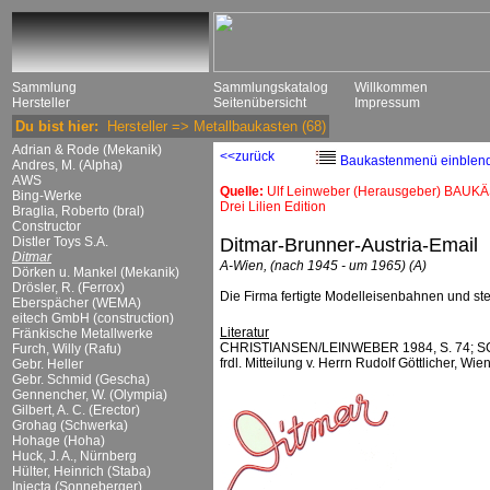
Sammlung
Sammlungskatalog
Willkommen
Hersteller
Seitenübersicht
Impressum
Du bist hier:
Hersteller
=>
Metallbaukasten
(68)
Adrian & Rode (Mekanik)
<<zurück
Baukastenmenü einblen
Andres, M. (Alpha)
AWS
Quelle:
Ulf Leinweber (Herausgeber) BAUKÄ
Bing-Werke
Drei Lilien Edition
Braglia, Roberto (bral)
Constructor
Distler Toys S.A.
Ditmar-Brunner-Austria-Email
Ditmar
A-Wien, (nach 1945 - um 1965) (A)
Dörken u. Mankel (Mekanik)
Drösler, R. (Ferrox)
Die Firma fertigte Modelleisenbahnen und st
Eberspächer (WEMA)
eitech GmbH (construction)
Literatur
Fränkische Metallwerke
CHRISTIANSEN/LEINWEBER 1984, S. 74; S
Furch, Willy (Rafu)
frdl. Mitteilung v. Herrn Rudolf Göttlicher, Wie
Gebr. Heller
Gebr. Schmid (Gescha)
Gennencher, W. (Olympia)
Gilbert, A. C. (Erector)
Grohag (Schwerka)
Hohage (Hoha)
Huck, J. A., Nürnberg
Hülter, Heinrich (Staba)
Injecta (Sonneberger)