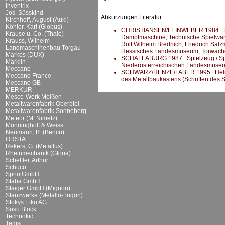
Inventrix
Jos. Süsskind
Abkürzungen Literatur:
Kirchhoff, August (Auki)
Köhler, Karl (Globus)
CHRISTIANSEN/LEINWEBER 1984 Broder
Krause u. Co. (Thale)
Dampfmaschine, Technische Spielware
Krauss, Wilhelm
Rolf Wilhelm Brednich, Friedrich Sal
Landmaschinenbau Torgau
Hessisches Landesmuseum, Torwache,
Markes (DUX)
SCHALLABURG 1987 Spielzeug / Spiel 
Märklin
Niederösterreichischen Landesmuseu
Meccano
SCHWARZ/HENZE/FABER 1995 Helmut S
Meccano France
des Metallbaukastens (Schriften des
Meccano GB
MERKUR
Mesco-Werk Meißen
Metallwarenfabrik Oberbiel
Metallwarenfabrik Sonneberg
Meteor (M. Nimetz)
Mönninghoff & Weiss
Neumann, B. (Benco)
ORSTA
Rekers, G. (Metallus)
Rheinmechanik (Gloria)
Scheffler, Arthur
Schuco
Sprio GmbH
Staba GmbH
Staiger GmbH (Mignon)
Stanzwerke (Metallo-Trigon)
Stokys Eiko AG
Susu Block
Technokid
Temsi