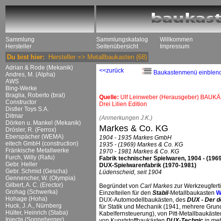
Sammlung
Sammlungskatalog
Willkommen
Hersteller
Seitenübersicht
Impressum
Du bist hier:
Hersteller
=>
Metallbaukasten
(68)
Adrian & Rode (Mekanik)
<<zurück
Baukastenmenü einblen
Andres, M. (Alpha)
AWS
Bing-Werke
Braglia, Roberto (bral)
Quelle:
Ulf Leinweber (Herausgeber) BAUKÄ
Constructor
Drei Lilien Edition
Distler Toys S.A.
Ditmar
(Anmerkungen J.K.)
Dörken u. Mankel (Mekanik)
Markes & Co. KG
Drösler, R. (Ferrox)
Eberspächer (WEMA)
1904 - 1935 Markes GmbH
eitech GmbH (construction)
1935 - (1969) Markes & Co. KG
Fränkische Metallwerke
1970 - 1981 Markes & Co. KG
Furch, Willy (Rafu)
Fabrik technischer Spielwaren, 1904 - (196
Gebr. Heller
DUX-Spielwarenfabrik (1970-1981)
Gebr. Schmid (Gescha)
Lüdenscheid, seit 1904
Gennencher, W. (Olympia)
Gilbert, A. C. (Erector)
Begründet von
Carl Markes
zur Werkzeugferti
Grohag (Schwerka)
Einzelteilen für den
Stabil
-Metallbaukasten
W
Hohage (Hoha)
DUX-Automodellbaukästen, des
DUX - Der d
Huck, J. A., Nürnberg
für Statik und Mechanik (1941, mehrere Grun
Hülter, Heinrich (Staba)
Kabelfernsteuerung), von Pitt-Metallbaukäste
Injecta (Sonneberger)
von Kunststoffbaukästen
DUX-Technic
in meh