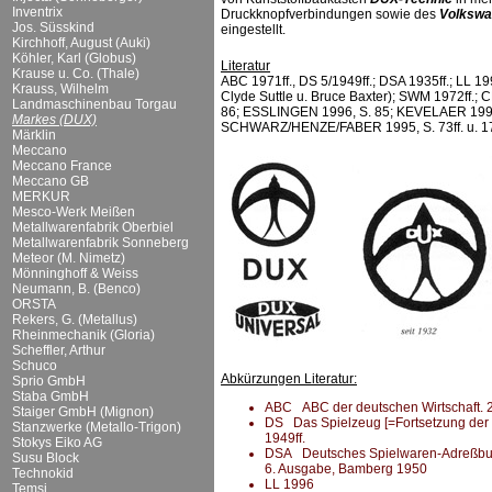
Inventrix
Druckknopfverbindungen sowie des
Volkswa
Jos. Süsskind
eingestellt.
Kirchhoff, August (Auki)
Köhler, Karl (Globus)
Literatur
Krause u. Co. (Thale)
ABC 1971ff., DS 5/1949ff.; DSA 1935ff.; LL 19
Krauss, Wilhelm
Clyde Suttle u. Bruce Baxter); SWM 1972ff
Landmaschinenbau Torgau
86; ESSLINGEN 1996, S. 85; KEVELAER 1990
Markes (DUX)
SCHWARZ/HENZE/FABER 1995, S. 73ff. u. 17
Märklin
Meccano
Meccano France
Meccano GB
MERKUR
Mesco-Werk Meißen
Metallwarenfabrik Oberbiel
Metallwarenfabrik Sonneberg
Meteor (M. Nimetz)
Mönninghoff & Weiss
Neumann, B. (Benco)
ORSTA
Rekers, G. (Metallus)
Rheinmechanik (Gloria)
Scheffler, Arthur
Schuco
Abkürzungen Literatur:
Sprio GmbH
Staba GmbH
ABC ABC der deutschen Wirtschaft. 20.
Staiger GmbH (Mignon)
DS Das Spielzeug [=Fortsetzung der DS
Stanzwerke (Metallo-Trigon)
1949ff.
Stokys Eiko AG
DSA Deutsches Spielwaren-Adreßbuch 
Susu Block
6. Ausgabe, Bamberg 1950
Technokid
LL 1996
Temsi