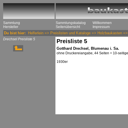
Sammlung
Sammlungskatalog
Willkommen
Hersteller
Seitenübersicht
Impressum
Du bist hier:
Helferlein
=>
Preislisten und Kataloge
=>
Holzbaukasten
=
Drechsel Preisliste 5
Preisliste 5
Gotthard Drechsel, Blumenau i. Sa.
ohne Druckereiangabe, 44 Seiten + 10-seitig
1930er