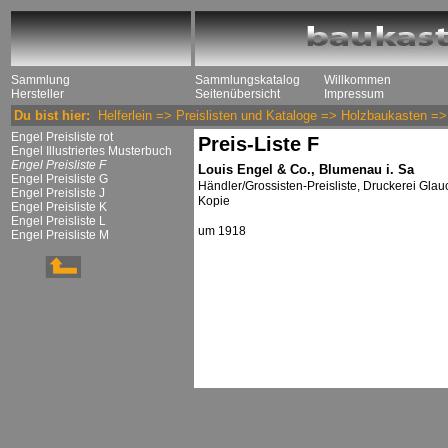
Sammlung
Sammlungskatalog
Willkommen
Hersteller
Seitenübersicht
Impressum
Du bist hier:
Helferlein
=>
Preislisten und Kataloge
=>
Holzbaukasten
=
Engel Preisliste rot
Preis-Liste F
Engel Illustriertes Musterbuch
Engel Preisliste F
Louis Engel & Co., Blumenau i. Sa
Engel Preisliste G
Händler/Grossisten-Preisliste, Druckerei Glau
Engel Preisliste J
Kopie
Engel Preisliste K
Engel Preisliste L
um 1918
Engel Preisliste M