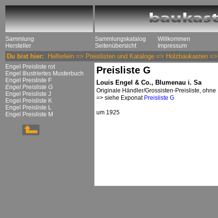
Sammlung
Sammlungskatalog
Willkommen
Hersteller
Seitenübersicht
Impressum
Du bist hier:
Helferlein
=>
Preislisten und Kataloge
=>
Holzbaukasten
=
Engel Preisliste rot
Preisliste G
Engel Illustriertes Musterbuch
Engel Preisliste F
Louis Engel & Co., Blumenau i. Sa
Engel Preisliste G
Originale Händler/Grossisten-Preisliste, ohn
Engel Preisliste J
=> siehe Exponat
Preisliste G
Engel Preisliste K
Engel Preisliste L
um 1925
Engel Preisliste M