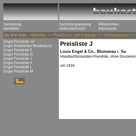
Sammlung
Sammlungskatalog
Willkommen
Hersteller
Seitenübersicht
Impressum
Du bist hier:
Helferlein
=>
Preislisten und Kataloge
=>
Holzbaukasten
=
Engel Preisliste rot
Preisliste J
Engel Illustriertes Musterbuch
Engel Preisliste F
Louis Engel & Co., Blumenau i. Sa
Engel Preisliste G
Händler/Grossisten-Preisliste, ohne Druckere
Engel Preisliste J
Engel Preisliste K
um 1934
Engel Preisliste L
Engel Preisliste M