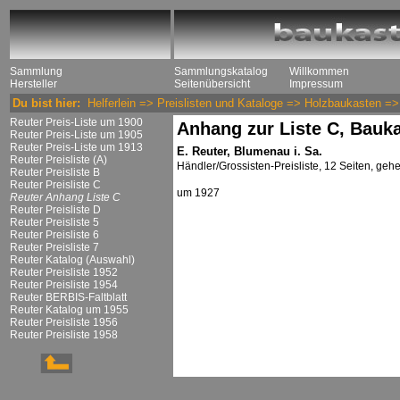
Sammlung
Sammlungskatalog
Willkommen
Hersteller
Seitenübersicht
Impressum
Du bist hier:
Helferlein
=>
Preislisten und Kataloge
=>
Holzbaukasten
=
Reuter Preis-Liste um 1900
Anhang zur Liste C, Bauka
Reuter Preis-Liste um 1905
Reuter Preis-Liste um 1913
E. Reuter, Blumenau i. Sa.
Reuter Preisliste (A)
Händler/Grossisten-Preisliste, 12 Seiten, geh
Reuter Preisliste B
Reuter Preisliste C
um 1927
Reuter Anhang Liste C
Reuter Preisliste D
Reuter Preisliste 5
Reuter Preisliste 6
Reuter Preisliste 7
Reuter Katalog (Auswahl)
Reuter Preisliste 1952
Reuter Preisliste 1954
Reuter BERBIS-Faltblatt
Reuter Katalog um 1955
Reuter Preisliste 1956
Reuter Preisliste 1958