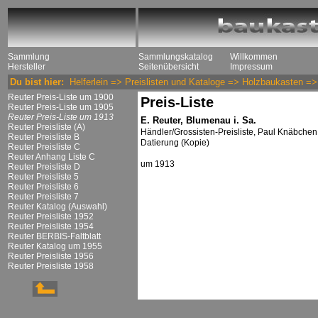
Sammlung
Sammlungskatalog
Willkommen
Hersteller
Seitenübersicht
Impressum
Du bist hier:
Helferlein
=>
Preislisten und Kataloge
=>
Holzbaukasten
=
Reuter Preis-Liste um 1900
Preis-Liste
Reuter Preis-Liste um 1905
Reuter Preis-Liste um 1913
E. Reuter, Blumenau i. Sa.
Reuter Preisliste (A)
Händler/Grossisten-Preisliste, Paul Knäbchen, 
Reuter Preisliste B
Datierung (Kopie)
Reuter Preisliste C
Reuter Anhang Liste C
um 1913
Reuter Preisliste D
Reuter Preisliste 5
Reuter Preisliste 6
Reuter Preisliste 7
Reuter Katalog (Auswahl)
Reuter Preisliste 1952
Reuter Preisliste 1954
Reuter BERBIS-Faltblatt
Reuter Katalog um 1955
Reuter Preisliste 1956
Reuter Preisliste 1958