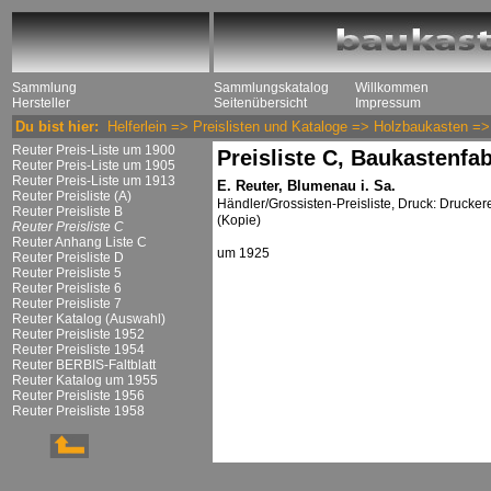
Sammlung
Sammlungskatalog
Willkommen
Hersteller
Seitenübersicht
Impressum
Du bist hier:
Helferlein
=>
Preislisten und Kataloge
=>
Holzbaukasten
=
Reuter Preis-Liste um 1900
Preisliste C, Baukastenfab
Reuter Preis-Liste um 1905
Reuter Preis-Liste um 1913
E. Reuter, Blumenau i. Sa.
Reuter Preisliste (A)
Händler/Grossisten-Preisliste, Druck: Drucker
Reuter Preisliste B
(Kopie)
Reuter Preisliste C
Reuter Anhang Liste C
um 1925
Reuter Preisliste D
Reuter Preisliste 5
Reuter Preisliste 6
Reuter Preisliste 7
Reuter Katalog (Auswahl)
Reuter Preisliste 1952
Reuter Preisliste 1954
Reuter BERBIS-Faltblatt
Reuter Katalog um 1955
Reuter Preisliste 1956
Reuter Preisliste 1958