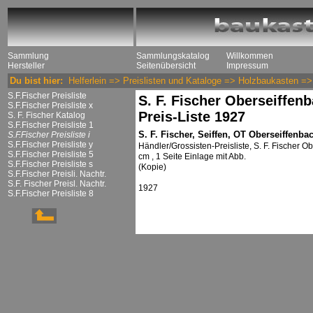
Sammlung
Sammlungskatalog
Willkommen
Hersteller
Seitenübersicht
Impressum
Du bist hier:
Helferlein
=>
Preislisten und Kataloge
=>
Holzbaukasten
=
S.F.Fischer Preisliste
S. F. Fischer Oberseiffen
S.F.Fischer Preisliste x
Preis-Liste 1927
S. F. Fischer Katalog
S.F.Fischer Preisliste 1
S. F. Fischer, Seiffen, OT Oberseiffenba
S.F.Fischer Preisliste i
S.F.Fischer Preisliste y
Händler/Grossisten-Preisliste, S. F. Fischer O
S.F.Fischer Preisliste 5
cm , 1 Seite Einlage mit Abb.
S.F.Fischer Preisliste s
(Kopie)
S.F.Fischer Preisli. Nachtr.
S.F. Fischer Preisl. Nachtr.
1927
S.F.Fischer Preisliste 8