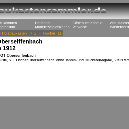
illkommen
Helferlein
Gästebuch/Kontakt
Abrufdateie
mpressum
Modelle&Spielszenen
Verweise
Wiederherst
>
Holzbaukasten
=>
S. F. Fischer
(11)
 Oberseiffenbach
m 1912
n, OT Oberseiffenbach
liste, S. F. Fischer Oberseiffenbach, ohne Jahres- und Druckereiangabe, 5 teils far