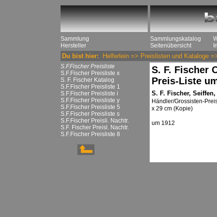
Sammlung
Sammlungskatalog
W
Hersteller
Seitenübersicht
I
Du bist hier:
Helferlein
=>
Preislisten und Kataloge
=
S.F.Fischer Preisliste
S. F. Fischer
S.F.Fischer Preisliste x
Preis-Liste u
S. F. Fischer Katalog
S.F.Fischer Preisliste 1
S. F. Fischer, Seiffe
S.F.Fischer Preisliste i
S.F.Fischer Preisliste y
Händler/Grossisten-Preis
S.F.Fischer Preisliste 5
x 29 cm (Kopie)
S.F.Fischer Preisliste s
S.F.Fischer Preisli. Nachtr.
um 1912
S.F. Fischer Preisl. Nachtr.
S.F.Fischer Preisliste 8