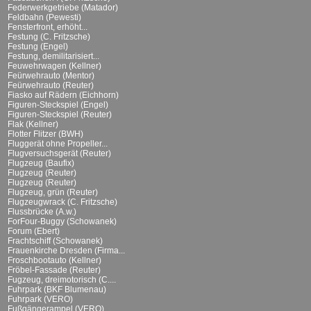
Federwerkgetriebe (Matador)
Feldbahn (Pewesti)
Fensterfront, erhöht...
Festung (C. Fritzsche)
Festung (Engel)
Festung, demilitarisiert...
Feuwehrwagen (Kellner)
Feürwehrauto (Mentor)
Feürwehrauto (Reuter)
Fiasko auf Rädern (Eichhorn)
Figuren-Steckspiel (Engel)
Figuren-Steckspiel (Reuter)
Flak (Kellner)
Flotter Flitzer (BWH)
Fluggerät ohne Propeller...
Flugversuchsgerät (Reuter)
Flugzeug (Baufix)
Flugzeug (Reuter)
Flugzeug (Reuter)
Flugzeug, grün (Reuter)
Flugzeugwrack (C. Fritzsche)
Flussbrücke (A.w.)
ForFour-Buggy (Schowanek)
Forum (Ebert)
Frachtschiff (Schowanek)
Frauenkirche Dresden (Firma...
Froschbootauto (Kellner)
Fröbel-Fassade (Reuter)
Fugzeug, dreimotorisch (C....
Fuhrpark (BKF Blumenau)
Fuhrpark (VERO)
Fußgängerampel (VERO)