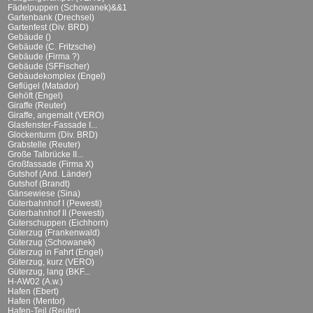
Fädelpuppen (Schowanek)&&1
Gartenbank (Drechsel)
Gartenfest (Div. BRD)
Gebäude ()
Gebäude (C. Fritzsche)
Gebäude (Firma ?)
Gebäude (SFFischer)
Gebäudekomplex (Engel)
Geflügel (Matador)
Gehöft (Engel)
Giraffe (Reuter)
Giraffe, angemalt (VERO)
Glasfenster-Fassade I...
Glockenturm (Div. BRD)
Grabstelle (Reuter)
Große Talbrücke II...
Großfassade (Firma X)
Gutshof (And. Länder)
Gutshof (Brandt)
Gänsewiese (Sina)
Güterbahnhof I (Pewesti)
Güterbahnhof II (Pewesti)
Güterschuppen (Eichhorn)
Güterzug (Frankenwald)
Güterzug (Schowanek)
Güterzug in Fahrt (Engel)
Güterzug, kurz (VERO)
Güterzug, lang (BKF...
H-AW02 (A.w.)
Hafen (Ebert)
Hafen (Mentor)
Hafen-Teil (Reuter)