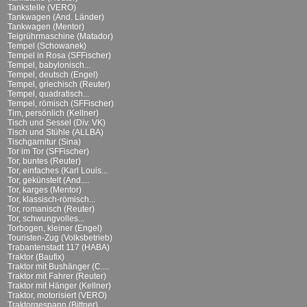
Tankstelle (VERO)
Tankwagen (And. Länder)
Tankwagen (Mentor)
Teigrührmaschine (Matador)
Tempel (Schowanek)
Tempel in Rosa (SFFischer)
Tempel, babylonisch...
Tempel, deutsch (Engel)
Tempel, griechisch (Reuter)
Tempel, quadratisch...
Tempel, römisch (SFFischer)
Tim, persönlich (Kellner)
Tisch und Sessel (Div. VK)
Tisch und Stühle (ALLBA)
Tischgarnitur (Sina)
Tor im Tor (SFFischer)
Tor, buntes (Reuter)
Tor, einfaches (Karl Louis...
Tor, gekünstelt (And....
Tor, karges (Mentor)
Tor, klassisch-römisch...
Tor, romanisch (Reuter)
Tor, schwungvolles...
Torbogen, kleiner (Engel)
Touristen-Zug (Volksbetrieb)
Trabantenstadt 117 (HABA)
Traktor (Baufix)
Traktor mit Bushänger (C....
Traktor mit Fahrer (Reuter)
Traktor mit Hänger (Kellner)
Traktor, motorisiert (VERO)
Traktorgespann (Bittner)