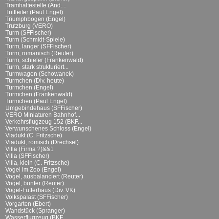
Tramhaltestelle (And....
Trittleiter (Paul Engel)
Triumphbogen (Engel)
Trutzburg (VERO)
Turm (SFFischer)
Turm (Schmidt-Spiele)
Turm, langer (SFFischer)
Turm, romanisch (Reuter)
Turm, schiefer (Frankenwald)
Turm, stark strukturiert...
Turmwagen (Schowanek)
Türmchen (Div. heute)
Türmchen (Engel)
Türmchen (Frankenwald)
Türmchen (Paul Engel)
Umgebindehaus (SFFischer)
VERO Miniaturen Bahnhof...
Verkehrsflugzeug 152 (BKF...
Verwunschenes Schloss (Engel)
Viadukt (C. Fritzsche)
Viadukt, römisch (Drechsel)
Villa (Firma ?)&&1
Villa (SFFischer)
Villa, klein (C. Fritzsche)
Vogel im Zoo (Engel)
Vogel, ausbalanciert (Reuter)
Vogel, bunter (Reuter)
Vogel-Futterhaus (Div. VK)
Volkspalast (SFFischer)
Vorgarten (Ebert)
Wandstück (Spranger)
Wasserflugzeug (BKF