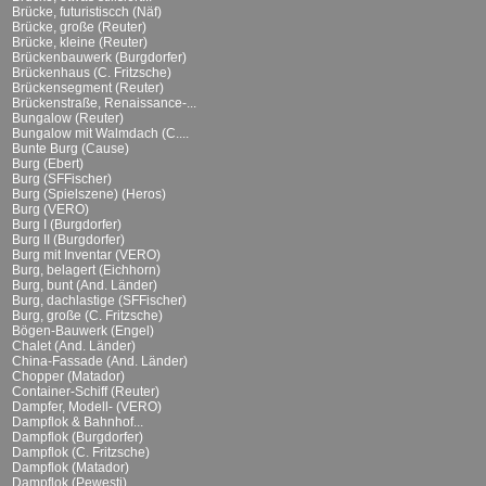
Brücke, futuristiscch (Näf)
Brücke, große (Reuter)
Brücke, kleine (Reuter)
Brückenbauwerk (Burgdorfer)
Brückenhaus (C. Fritzsche)
Brückensegment (Reuter)
Brückenstraße, Renaissance-...
Bungalow (Reuter)
Bungalow mit Walmdach (C....
Bunte Burg (Cause)
Burg (Ebert)
Burg (SFFischer)
Burg (Spielszene) (Heros)
Burg (VERO)
Burg I (Burgdorfer)
Burg II (Burgdorfer)
Burg mit Inventar (VERO)
Burg, belagert (Eichhorn)
Burg, bunt (And. Länder)
Burg, dachlastige (SFFischer)
Burg, große (C. Fritzsche)
Bögen-Bauwerk (Engel)
Chalet (And. Länder)
China-Fassade (And. Länder)
Chopper (Matador)
Container-Schiff (Reuter)
Dampfer, Modell- (VERO)
Dampflok & Bahnhof...
Dampflok (Burgdorfer)
Dampflok (C. Fritzsche)
Dampflok (Matador)
Dampflok (Pewesti)