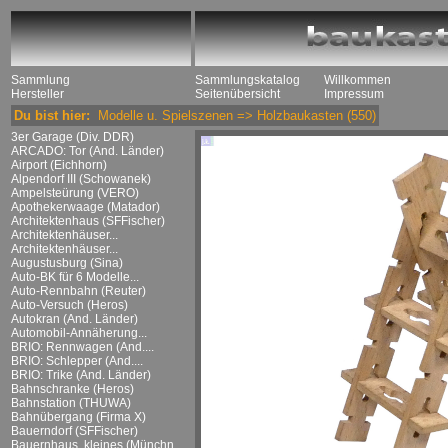
Sammlung
Sammlungskatalog
Willkommen
Hersteller
Seitenübersicht
Impressum
Du bist hier:
Modelle u. Spielszenen
=>
Holzbaukasten
(550)
3er Garage (Div. DDR)
ARCADO: Tor (And. Länder)
Airport (Eichhorn)
Alpendorf III (Schowanek)
Ampelsteürung (VERO)
Apothekerwaage (Matador)
Architektenhaus (SFFischer)
Architektenhäuser...
Architektenhäuser...
Augustusburg (Sina)
Auto-BK für 6 Modelle...
Auto-Rennbahn (Reuter)
Auto-Versuch (Heros)
Autokran (And. Länder)
Automobil-Annäherung...
BRIO: Rennwagen (And....
BRIO: Schlepper (And....
BRIO: Trike (And. Länder)
Bahnschranke (Heros)
Bahnstation (THUWA)
Bahnübergang (Firma X)
Bauerndorf (SFFischer)
Bauernhaus, kleines (Münchn....