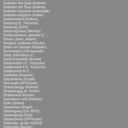
Seilbahn mit Quak (Kellner)
Seilbahn mit Theo (Kellner)
Seilbahn-Kipplore (Anker)&&1
Seilbahn-Kipplore (Anker)
Seilbahnfahrt (Kellner)
Siedlung (C. Fritzsche)
Siedlung (JURI)
Siedlungshaus (Mentor)
Siedlungshaus, abends (C....
Simsa Labim, reitend...
Skulptur, moderne (Reuter)
Smart vor Garage (Matador)
Sportwagen (Schowanek)
Stadt, futuristisch (C....
Stadt-Ensemble (Brandt)
Stadtmodell I (C. Fritzsche)
Stadtmodell II (C. Fritzsche)
Stadtmodell III (C....
Stadtvilla (Pewesti)
Stapelsteine (Engel)
Steinwald (SFFischer)
Strand-Buggy (Kellner)
Strandbuggy (K. Keller)
Straßeneck (Reuter)
Sturmwurm willi (Kellner)
Sulki (Seifert)
Säulenbau (Engel)
Säulengang (Div. BRD)
Säulengang (Erku)
Säulenportal (SFFischer)
Talbrücke, große (VERO)
Tankstelle (Reuter)