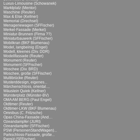
Luxus-Limousine (Schowanek)
Marktplatz (Mentor)
Maschine (Reuter)
Max & Else (Kellner)
Memorial (Drechsel)
Menageriewagen (SFFischer)
Merkel-Fassade (Merkel)
Miniatur-Brunnen (Firma ??)
Miniaturbauwerk (SFFischer)
Mobilkran (BKF Blumenau)
Model, langbeinig (Engel)
Modell, kleenes (Div. DDR)
Modellfassade (Reuter)
Monument (Reuter)
Monument (SFFischer)
Moschee (Div. BRD)
Moschee, große (SFFischer)
Multibrücke (Reuter)
Musterddesign, eigenes...
Märchenschloss, oriental....
Mäuslein Quiek (Kellner)
Münsterplatz (Münster-BV)
OMA AM BERG (Paul Engel)
Oldtimer (Reuter)
Oldtimer-LKW (BKF Blumenau)
Omnibus (C. Fritzsche)
Opas China-Fassade (And....
Ozeandampfer (JURI)
Ozeandampfer (SFFischer)
PSW (PersonenStandWagen)...
Parkschloss-Fassade, große...
Parqüt (SFFischer)