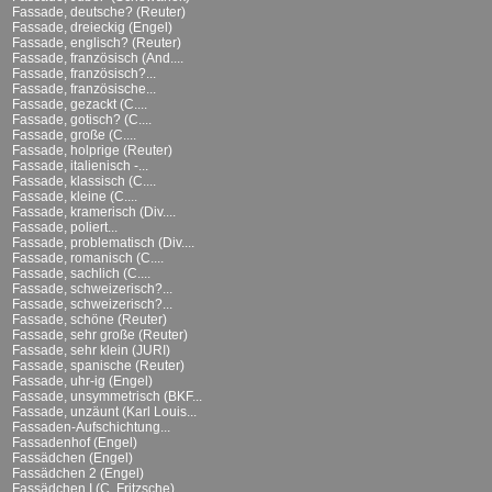
Fassade, deutsche? (Reuter)
Fassade, dreieckig (Engel)
Fassade, englisch? (Reuter)
Fassade, französisch (And....
Fassade, französisch?...
Fassade, französische...
Fassade, gezackt (C....
Fassade, gotisch? (C....
Fassade, große (C....
Fassade, holprige (Reuter)
Fassade, italienisch -...
Fassade, klassisch (C....
Fassade, kleine (C....
Fassade, kramerisch (Div....
Fassade, poliert...
Fassade, problematisch (Div....
Fassade, romanisch (C....
Fassade, sachlich (C....
Fassade, schweizerisch?...
Fassade, schweizerisch?...
Fassade, schöne (Reuter)
Fassade, sehr große (Reuter)
Fassade, sehr klein (JURI)
Fassade, spanische (Reuter)
Fassade, uhr-ig (Engel)
Fassade, unsymmetrisch (BKF...
Fassade, unzäunt (Karl Louis...
Fassaden-Aufschichtung...
Fassadenhof (Engel)
Fassädchen (Engel)
Fassädchen 2 (Engel)
Fassädchen I (C. Fritzsche)