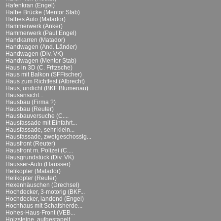
Hafenkran (Engel)
Halbe Brücke (Mentor Stab)
Halbes Auto (Matador)
Hammerwerk (Anker)
Hammerwerk (Paul Engel)
Handkarren (Matador)
Handwagen (And. Länder)
Handwagen (Div. VK)
Handwagen (Mentor Stab)
Haus in 3D (C. Fritzsche)
Haus mit Balkon (SFFischer)
Haus zum Richtfest (Albrecht)
Haus, undicht (BKF Blumenau)
Hausansicht...
Hausbau (Firma ?)
Hausbau (Reuter)
Hausbauversuche (C....
Hausfassade mit Einfahrt...
Hausfassade, sehr klein...
Hausfassade, zweigeschossig...
Hausfront (Reuter)
Hausfront m. Polizei (C....
Hausgrundstück (Div. VK)
Hausser-Auto (Hausser)
Helikopter (Matador)
Helikopter (Reuter)
Hexenhäuschen (Drechsel)
Hochdecker, 3-motorig (BKF...
Hochdecker, landend (Engel)
Hochhaus mit Schafsherde...
Hohes-Haus-Front (VEB...
Holzsteine, aufgestapelt...