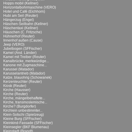
Hopps mobil (Kellner)
Horizontalbohrmaschine (VERO)
Hotel und Café (Eichhorn)
Hubi am Seil (Reuter)
Hängerzug (Engel)
Häschen-Seilbahn (Kellner)
Häschentaxi (Kellner)
Häuschen (C. Fritzsche)
Hühnerhof (Reuter)
Innenhof außen (Cause)
Jeep (VERO)
Jubelbogen (SFFischer)
Kamel (And. Länder)
Kamel mit Treiber (Reuter)
Kanalbrücke, merkwürdige...
Kanone mit Zugmaschine...
Karussel (Matador)
Karusselantrieb (Matador)
Katze, blauohrig (Schowanek)
Kerzenleuchter (Reuter)
Kiosk (Reuter)
Kirche (Hausser)
Kirche (Reuter)
Kirche, mängelbehaftete...
Kirche, transmoslemische...
Kirche? (Burgdorfer)
Kirchlein unbestimmter...
Klein-Sotschi (Spielzeug)
Kleine Burg (SFFischer)
Kleinkind-Fassade (SFFischer)
Kleinsegler (BKF Blumenau)
Kleinstadt (Brandt)