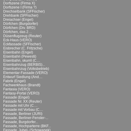
Dorfszene (Firma X)
Dorfszene I (Firma ?)
Drechselbank (SFFischer)
Drehbank (SFFischer)
Dreiachser (Engel)
Dörfchen (Burgdorfer)
Dörfchen (Div. BRD)
Dörfchen, das 2....
Düsenflugzeug (Reuter)
Eck-Haus (VERO)
Eckfassade (SFFischer)
Eisbrecher (C. Fritzsche)
Eisenbahn (Engel)
Eisenbahn (Pewesti)
Eisenbahn, skurril (C....
Eisenbahnzug (BERBIS)...
Eisenbahnzug (Volksbetrieb)
Elementar-Fassade (VERO)
Entwurf Siedlung (And....
Fabrik (Engel)
Fachwerkhaus (Brandt)
Fantasia (VERO)
Fantasy-Portal (VERO)
Fassade (Engel)
Fassade Nr. XX (Reuter)
Fassade mit Uhr (C....
Fassade mit Vorbau (C....
Fassade, Berliner (JURI)
Fassade, Berliner-Fenster-...
Fassade, Burgdorfer...
Fassade, Hochparterre (BKF...
Fassade, Jubel- (Schowanek)