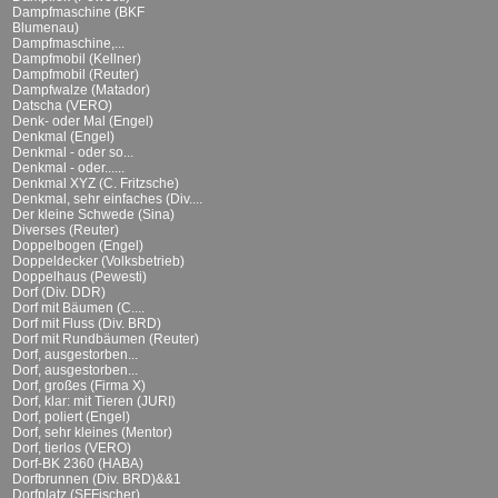
Dampfmaschine (BKF
Blumenau)
Dampfmaschine,...
Dampfmobil (Kellner)
Dampfmobil (Reuter)
Dampfwalze (Matador)
Datscha (VERO)
Denk- oder Mal (Engel)
Denkmal (Engel)
Denkmal - oder so...
Denkmal - oder......
Denkmal XYZ (C. Fritzsche)
Denkmal, sehr einfaches (Div....
Der kleine Schwede (Sina)
Diverses (Reuter)
Doppelbogen (Engel)
Doppeldecker (Volksbetrieb)
Doppelhaus (Pewesti)
Dorf (Div. DDR)
Dorf mit Bäumen (C....
Dorf mit Fluss (Div. BRD)
Dorf mit Rundbäumen (Reuter)
Dorf, ausgestorben...
Dorf, ausgestorben...
Dorf, großes (Firma X)
Dorf, klar: mit Tieren (JURI)
Dorf, poliert (Engel)
Dorf, sehr kleines (Mentor)
Dorf, tierlos (VERO)
Dorf-BK 2360 (HABA)
Dorfbrunnen (Div. BRD)&&1
Dorfplatz (SFFischer)