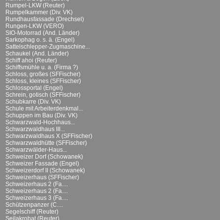
Rumpel-LKW (Reuter)
Rumpelkammer (Div. VK)
Rundhausfassade (Drechsel)
Rungen-LKW (VERO)
SIO-Motorrad (And. Länder)
Sarkophag o. s. ä. (Engel)
Sattelschlepper-Zugmaschine...
Schaukel (And. Länder)
Schiff ahoi (Reuter)
Schiffsmühle u. a. (Firma ?)
Schloss, großes (SFFischer)
Schloss, kleines (SFFischer)
Schlossportal (Engel)
Schrein, gotisch (SFFischer)
Schubkarre (Div. VK)
Schule mit Arbeiterdenkmal...
Schuppen im Bau (Div. VK)
Schwarzwald-Hochhaus...
Schwarzwaldhaus III...
Schwarzwaldhaus X (SFFischer)
Schwarzwaldhütte (SFFischer)
Schwarzwälder-Haus...
Schweizer Dorf (Schowanek)
Schweizer Fassade (Engel)
Schweizerdorf II (Schowanek)
Schweizerhaus (SFFischer)
Schweizerhaus 2 (Fa....
Schweizerhaus 2 (Fa....
Schweizerhaus 3 (Fa....
Schützenpanzer (C....
Segelschiff (Reuter)
Seilakrobat (Reuter)