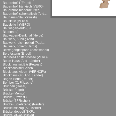
Bauernhof II (Engel)
Bauernhof, fränkisch (VERO)
Bauernhof, niederdeutsch...
Bauernhof, schematisch (And....
Bauhaus-Villa (Pewesti)
Baustelle (VERO)
Baustelle II (VERO)
Bauwagen-Auto (BKF
Blumenau)
Bauwagen-Denkmal (Heros)
Bauwerk, 5-teilig (And....
Bauwerk, leicht poliert (Paul...
Bauwerk, poliert (Heros)
Beiwagengespann (Schowanek)
Bergfestung (Engel)
Berliner-Fenster-Messe (VERO)
Beton-Haus (And. Länder)
Blockhaus mit Bär (Pewesti)
Blockhaus mit Garten...
Blockhaus, Alpen- (VERHOFA)
Blockhaus-BK (And. Länder)
Bogen-Serie (Reuter)
Bomber (C. Fritzsche)
Brunnen (Holler)
Brücke (Engel)
Brücke (Mentor)
Brücke (Pewesti)
Brücke (SFFischer)
Brücke (Spielszene) (Reuter)
Brücke mit Zug (SFFischer)
Brücke, doppelt (BKF...
Brücke, etwas stilisiert...