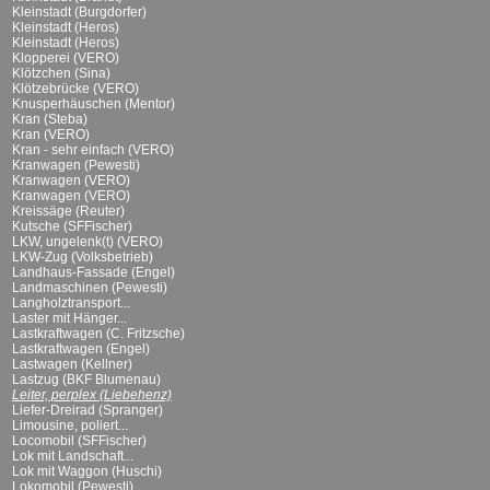
Kleinstadt (Burgdorfer)
Kleinstadt (Heros)
Kleinstadt (Heros)
Klopperei (VERO)
Klötzchen (Sina)
Klötzebrücke (VERO)
Knusperhäuschen (Mentor)
Kran (Steba)
Kran (VERO)
Kran - sehr einfach (VERO)
Kranwagen (Pewesti)
Kranwagen (VERO)
Kranwagen (VERO)
Kreissäge (Reuter)
Kutsche (SFFischer)
LKW, ungelenk(t) (VERO)
LKW-Zug (Volksbetrieb)
Landhaus-Fassade (Engel)
Landmaschinen (Pewesti)
Langholztransport...
Laster mit Hänger...
Lastkraftwagen (C. Fritzsche)
Lastkraftwagen (Engel)
Lastwagen (Kellner)
Lastzug (BKF Blumenau)
Leiter, perplex (Liebehenz)
Liefer-Dreirad (Spranger)
Limousine, poliert...
Locomobil (SFFischer)
Lok mit Landschaft...
Lok mit Waggon (Huschi)
Lokomobil (Pewesti)