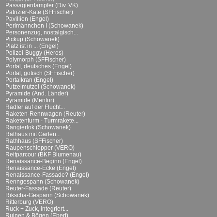
Passagierdampfer (Div. VK)
Patrizier-Kate (SFFischer)
Pavillion (Engel)
Perlmännchen I (Schowanek)
Personenzug, nostalgisch...
Pickup (Schowanek)
Platz ist in ... (Engel)
Polizei-Buggy (Heros)
Polymorph (SFFischer)
Portal, deutsches (Engel)
Portal, gotisch (SFFischer)
Portalkran (Engel)
Putzelmutzel (Schowanek)
Pyramide (And. Länder)
Pyramide (Mentor)
Radler auf der Flucht...
Raketen-Rennwagen (Reuter)
Raketenturm - Turmrakete...
Rangierlok (Schowanek)
Rathaus mit Garten...
Rathhaus (SFFischer)
Raupenschlepper (VERO)
Reitparcour (BKF Blumenau)
Renaissance-Beginn (Engel)
Renaissance-Ecke (Engel)
Renaissance-Fassade? (Engel)
Renngespann (Schowanek)
Reuter-Fassade (Reuter)
Rikscha-Gespann (Schowanek)
Ritterburg (VERO)
Ruck + Zuck, integriert...
Ruinen & Bögen (Ebert)