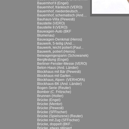
Bauernhof II (Engel)
Bauernhof, fränkisch (VERO)
Bauernhof, niederdeutsch...
Bauernhof, schematisch (And....
Bauhaus-Villa (Pewesti)
Baustelle (VERO)
Baustelle II (VERO)
Bauwagen-Auto (BKF
Blumenau)
Bauwagen-Denkmal (Heros)
Bauwerk, 5-teilig (And....
Bauwerk, leicht poliert (Paul...
Bauwerk, poliert (Heros)
Beiwagengespann (Schowanek)
Bergfestung (Engel)
Berliner-Fenster-Messe (VERO)
Beton-Haus (And. Länder)
Blockhaus mit Bär (Pewesti)
Blockhaus mit Garten...
Blockhaus, Alpen- (VERHOFA)
Blockhaus-BK (And. Länder)
Bogen-Serie (Reuter)
Bomber (C. Fritzsche)
Brunnen (Holler)
Brücke (Engel)
Brücke (Mentor)
Brücke (Pewesti)
Brücke (SFFischer)
Brücke (Spielszene) (Reuter)
Brücke mit Zug (SFFischer)
Brücke, doppelt (BKF...
Brücke, etwas stilisiert...