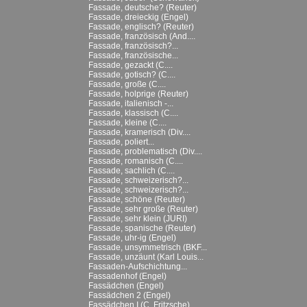
Fassade, deutsche? (Reuter)
Fassade, dreieckig (Engel)
Fassade, englisch? (Reuter)
Fassade, französisch (And....
Fassade, französisch?...
Fassade, französische...
Fassade, gezackt (C....
Fassade, gotisch? (C....
Fassade, große (C....
Fassade, holprige (Reuter)
Fassade, italienisch -...
Fassade, klassisch (C....
Fassade, kleine (C....
Fassade, kramerisch (Div....
Fassade, poliert...
Fassade, problematisch (Div....
Fassade, romanisch (C....
Fassade, sachlich (C....
Fassade, schweizerisch?...
Fassade, schweizerisch?...
Fassade, schöne (Reuter)
Fassade, sehr große (Reuter)
Fassade, sehr klein (JURI)
Fassade, spanische (Reuter)
Fassade, uhr-ig (Engel)
Fassade, unsymmetrisch (BKF...
Fassade, unzäunt (Karl Louis...
Fassaden-Aufschichtung...
Fassadenhof (Engel)
Fassädchen (Engel)
Fassädchen 2 (Engel)
Fassädchen I (C. Fritzsche)