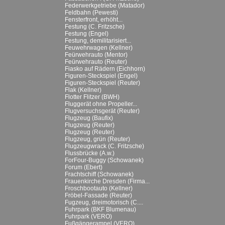
Federwerkgetriebe (Matador)
Feldbahn (Pewesti)
Fensterfront, erhöht...
Festung (C. Fritzsche)
Festung (Engel)
Festung, demilitarisiert...
Feuwehrwagen (Kellner)
Feürwehrauto (Mentor)
Feürwehrauto (Reuter)
Fiasko auf Rädern (Eichhorn)
Figuren-Steckspiel (Engel)
Figuren-Steckspiel (Reuter)
Flak (Kellner)
Flotter Flitzer (BWH)
Fluggerät ohne Propeller...
Flugversuchsgerät (Reuter)
Flugzeug (Baufix)
Flugzeug (Reuter)
Flugzeug (Reuter)
Flugzeug, grün (Reuter)
Flugzeugwrack (C. Fritzsche)
Flussbrücke (A.w.)
ForFour-Buggy (Schowanek)
Forum (Ebert)
Frachtschiff (Schowanek)
Frauenkirche Dresden (Firma...
Froschbootauto (Kellner)
Fröbel-Fassade (Reuter)
Fugzeug, dreimotorisch (C....
Fuhrpark (BKF Blumenau)
Fuhrpark (VERO)
Fußgängerampel (VERO)