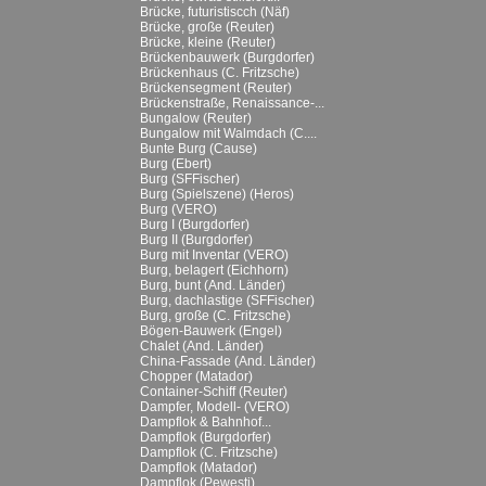
Brücke, futuristiscch (Näf)
Brücke, große (Reuter)
Brücke, kleine (Reuter)
Brückenbauwerk (Burgdorfer)
Brückenhaus (C. Fritzsche)
Brückensegment (Reuter)
Brückenstraße, Renaissance-...
Bungalow (Reuter)
Bungalow mit Walmdach (C....
Bunte Burg (Cause)
Burg (Ebert)
Burg (SFFischer)
Burg (Spielszene) (Heros)
Burg (VERO)
Burg I (Burgdorfer)
Burg II (Burgdorfer)
Burg mit Inventar (VERO)
Burg, belagert (Eichhorn)
Burg, bunt (And. Länder)
Burg, dachlastige (SFFischer)
Burg, große (C. Fritzsche)
Bögen-Bauwerk (Engel)
Chalet (And. Länder)
China-Fassade (And. Länder)
Chopper (Matador)
Container-Schiff (Reuter)
Dampfer, Modell- (VERO)
Dampflok & Bahnhof...
Dampflok (Burgdorfer)
Dampflok (C. Fritzsche)
Dampflok (Matador)
Dampflok (Pewesti)