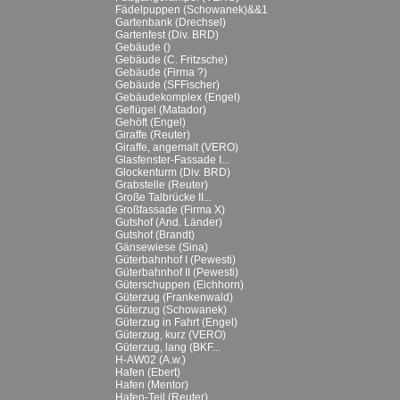
Fädelpuppen (Schowanek)&&1
Gartenbank (Drechsel)
Gartenfest (Div. BRD)
Gebäude ()
Gebäude (C. Fritzsche)
Gebäude (Firma ?)
Gebäude (SFFischer)
Gebäudekomplex (Engel)
Geflügel (Matador)
Gehöft (Engel)
Giraffe (Reuter)
Giraffe, angemalt (VERO)
Glasfenster-Fassade I...
Glockenturm (Div. BRD)
Grabstelle (Reuter)
Große Talbrücke II...
Großfassade (Firma X)
Gutshof (And. Länder)
Gutshof (Brandt)
Gänsewiese (Sina)
Güterbahnhof I (Pewesti)
Güterbahnhof II (Pewesti)
Güterschuppen (Eichhorn)
Güterzug (Frankenwald)
Güterzug (Schowanek)
Güterzug in Fahrt (Engel)
Güterzug, kurz (VERO)
Güterzug, lang (BKF...
H-AW02 (A.w.)
Hafen (Ebert)
Hafen (Mentor)
Hafen-Teil (Reuter)