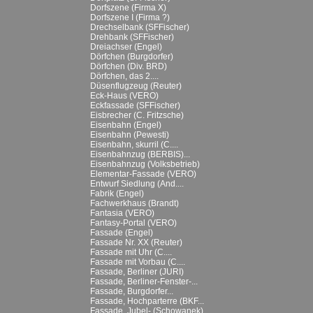
Dorfszene (Firma X)
Dorfszene I (Firma ?)
Drechselbank (SFFischer)
Drehbank (SFFischer)
Dreiachser (Engel)
Dörfchen (Burgdorfer)
Dörfchen (Div. BRD)
Dörfchen, das 2....
Düsenflugzeug (Reuter)
Eck-Haus (VERO)
Eckfassade (SFFischer)
Eisbrecher (C. Fritzsche)
Eisenbahn (Engel)
Eisenbahn (Pewesti)
Eisenbahn, skurril (C....
Eisenbahnzug (BERBIS)...
Eisenbahnzug (Volksbetrieb)
Elementar-Fassade (VERO)
Entwurf Siedlung (And....
Fabrik (Engel)
Fachwerkhaus (Brandt)
Fantasia (VERO)
Fantasy-Portal (VERO)
Fassade (Engel)
Fassade Nr. XX (Reuter)
Fassade mit Uhr (C....
Fassade mit Vorbau (C....
Fassade, Berliner (JURI)
Fassade, Berliner-Fenster-...
Fassade, Burgdorfer...
Fassade, Hochparterre (BKF...
Fassade, Jubel- (Schowanek)