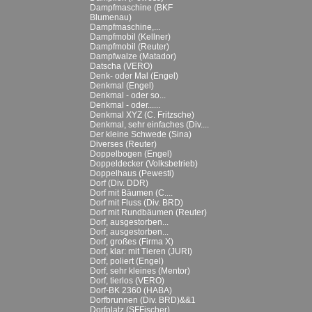
Dampfmaschine (BKF
Blumenau)
Dampfmaschine,...
Dampfmobil (Kellner)
Dampfmobil (Reuter)
Dampfwalze (Matador)
Datscha (VERO)
Denk- oder Mal (Engel)
Denkmal (Engel)
Denkmal - oder so...
Denkmal - oder......
Denkmal XYZ (C. Fritzsche)
Denkmal, sehr einfaches (Div....
Der kleine Schwede (Sina)
Diverses (Reuter)
Doppelbogen (Engel)
Doppeldecker (Volksbetrieb)
Doppelhaus (Pewesti)
Dorf (Div. DDR)
Dorf mit Bäumen (C....
Dorf mit Fluss (Div. BRD)
Dorf mit Rundbäumen (Reuter)
Dorf, ausgestorben...
Dorf, ausgestorben...
Dorf, großes (Firma X)
Dorf, klar: mit Tieren (JURI)
Dorf, poliert (Engel)
Dorf, sehr kleines (Mentor)
Dorf, tierlos (VERO)
Dorf-BK 2360 (HABA)
Dorfbrunnen (Div. BRD)&&1
Dorfplatz (SFFischer)