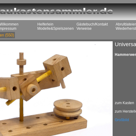
Willkommen
Helferlein
Gästebuch/Kontakt
Abrufdateie
Impressum
Modelle&Spielszenen
Verweise
Wiederherst
en
(550)
Universa
Hammerwe
zum Kasten
zum Herstell
Großbild