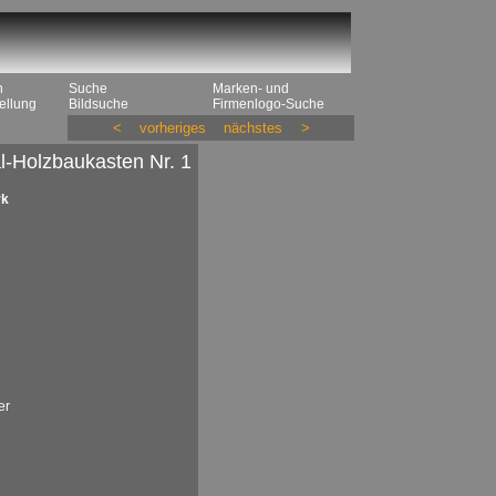
n
Suche
Marken- und
ellung
Bildsuche
Firmenlogo-Suche
<
vorheriges
nächstes
>
l-Holzbaukasten Nr. 1
rk
er