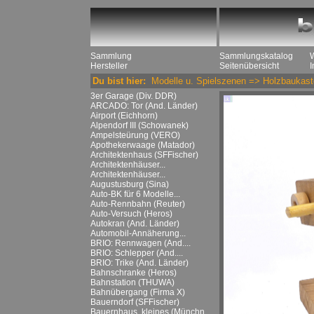
Sammlung
Sammlungskatalog
Hersteller
Seitenübersicht
Du bist hier:
Modelle u. Spielszenen
=>
Holzbaukast
3er Garage (Div. DDR)
ARCADO: Tor (And. Länder)
Airport (Eichhorn)
Alpendorf III (Schowanek)
Ampelsteürung (VERO)
Apothekerwaage (Matador)
Architektenhaus (SFFischer)
Architektenhäuser...
Architektenhäuser...
Augustusburg (Sina)
Auto-BK für 6 Modelle...
Auto-Rennbahn (Reuter)
Auto-Versuch (Heros)
Autokran (And. Länder)
Automobil-Annäherung...
BRIO: Rennwagen (And....
BRIO: Schlepper (And....
BRIO: Trike (And. Länder)
Bahnschranke (Heros)
Bahnstation (THUWA)
Bahnübergang (Firma X)
Bauerndorf (SFFischer)
Bauernhaus, kleines (Münchn....