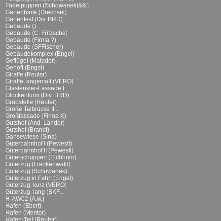
Fädelpuppen (Schowanek)&&1
Gartenbank (Drechsel)
Gartenfest (Div. BRD)
Gebäude ()
Gebäude (C. Fritzsche)
Gebäude (Firma ?)
Gebäude (SFFischer)
Gebäudekomplex (Engel)
Geflügel (Matador)
Gehöft (Engel)
Giraffe (Reuter)
Giraffe, angemalt (VERO)
Glasfenster-Fassade I...
Glockenturm (Div. BRD)
Grabstelle (Reuter)
Große Talbrücke II...
Großfassade (Firma X)
Gutshof (And. Länder)
Gutshof (Brandt)
Gänsewiese (Sina)
Güterbahnhof I (Pewesti)
Güterbahnhof II (Pewesti)
Güterschuppen (Eichhorn)
Güterzug (Frankenwald)
Güterzug (Schowanek)
Güterzug in Fahrt (Engel)
Güterzug, kurz (VERO)
Güterzug, lang (BKF...
H-AW02 (A.w.)
Hafen (Ebert)
Hafen (Mentor)
Hafen-Teil (Reuter)