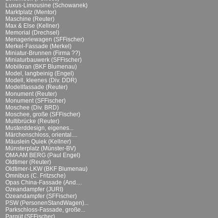
Luxus-Limousine (Schowanek)
Marktplatz (Mentor)
Maschine (Reuter)
Max & Else (Kellner)
Memorial (Drechsel)
Menageriewagen (SFFischer)
Merkel-Fassade (Merkel)
Miniatur-Brunnen (Firma ??)
Miniaturbauwerk (SFFischer)
Mobilkran (BKF Blumenau)
Model, langbeinig (Engel)
Modell, kleenes (Div. DDR)
Modellfassade (Reuter)
Monument (Reuter)
Monument (SFFischer)
Moschee (Div. BRD)
Moschee, große (SFFischer)
Multibrücke (Reuter)
Musterddesign, eigenes...
Märchenschloss, oriental....
Mäuslein Quiek (Kellner)
Münsterplatz (Münster-BV)
OMA AM BERG (Paul Engel)
Oldtimer (Reuter)
Oldtimer-LKW (BKF Blumenau)
Omnibus (C. Fritzsche)
Opas China-Fassade (And....
Ozeandampfer (JURI)
Ozeandampfer (SFFischer)
PSW (PersonenStandWagen)...
Parkschloss-Fassade, große...
Parqüt (SFFischer)