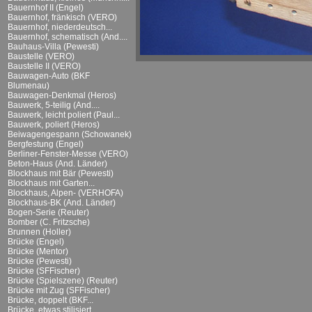
Bauernhof II (Engel)
Bauernhof, fränkisch (VERO)
Bauernhof, niederdeutsch...
Bauernhof, schematisch (And....
Bauhaus-Villa (Pewesti)
Baustelle (VERO)
Baustelle II (VERO)
Bauwagen-Auto (BKF
Blumenau)
Bauwagen-Denkmal (Heros)
Bauwerk, 5-teilig (And....
Bauwerk, leicht poliert (Paul...
Bauwerk, poliert (Heros)
Beiwagengespann (Schowanek)
Bergfestung (Engel)
Berliner-Fenster-Messe (VERO)
Beton-Haus (And. Länder)
Blockhaus mit Bär (Pewesti)
Blockhaus mit Garten...
Blockhaus, Alpen- (VERHOFA)
Blockhaus-BK (And. Länder)
Bogen-Serie (Reuter)
Bomber (C. Fritzsche)
Brunnen (Holler)
Brücke (Engel)
Brücke (Mentor)
Brücke (Pewesti)
Brücke (SFFischer)
Brücke (Spielszene) (Reuter)
Brücke mit Zug (SFFischer)
Brücke, doppelt (BKF...
Brücke, etwas stilisiert...