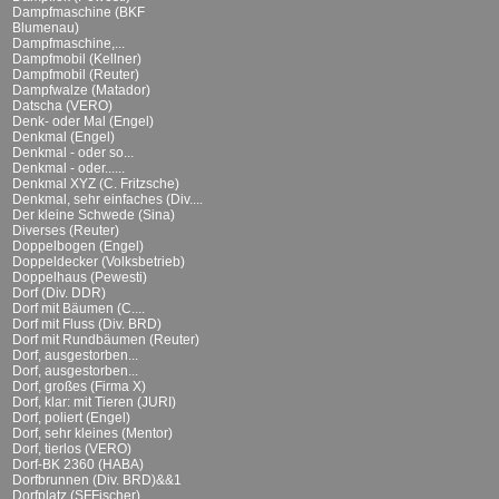
Dampfmaschine (BKF
Blumenau)
Dampfmaschine,...
Dampfmobil (Kellner)
Dampfmobil (Reuter)
Dampfwalze (Matador)
Datscha (VERO)
Denk- oder Mal (Engel)
Denkmal (Engel)
Denkmal - oder so...
Denkmal - oder......
Denkmal XYZ (C. Fritzsche)
Denkmal, sehr einfaches (Div....
Der kleine Schwede (Sina)
Diverses (Reuter)
Doppelbogen (Engel)
Doppeldecker (Volksbetrieb)
Doppelhaus (Pewesti)
Dorf (Div. DDR)
Dorf mit Bäumen (C....
Dorf mit Fluss (Div. BRD)
Dorf mit Rundbäumen (Reuter)
Dorf, ausgestorben...
Dorf, ausgestorben...
Dorf, großes (Firma X)
Dorf, klar: mit Tieren (JURI)
Dorf, poliert (Engel)
Dorf, sehr kleines (Mentor)
Dorf, tierlos (VERO)
Dorf-BK 2360 (HABA)
Dorfbrunnen (Div. BRD)&&1
Dorfplatz (SFFischer)