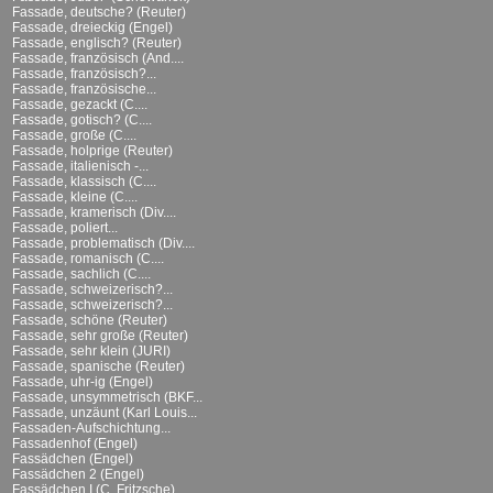
Fassade, deutsche? (Reuter)
Fassade, dreieckig (Engel)
Fassade, englisch? (Reuter)
Fassade, französisch (And....
Fassade, französisch?...
Fassade, französische...
Fassade, gezackt (C....
Fassade, gotisch? (C....
Fassade, große (C....
Fassade, holprige (Reuter)
Fassade, italienisch -...
Fassade, klassisch (C....
Fassade, kleine (C....
Fassade, kramerisch (Div....
Fassade, poliert...
Fassade, problematisch (Div....
Fassade, romanisch (C....
Fassade, sachlich (C....
Fassade, schweizerisch?...
Fassade, schweizerisch?...
Fassade, schöne (Reuter)
Fassade, sehr große (Reuter)
Fassade, sehr klein (JURI)
Fassade, spanische (Reuter)
Fassade, uhr-ig (Engel)
Fassade, unsymmetrisch (BKF...
Fassade, unzäunt (Karl Louis...
Fassaden-Aufschichtung...
Fassadenhof (Engel)
Fassädchen (Engel)
Fassädchen 2 (Engel)
Fassädchen I (C. Fritzsche)