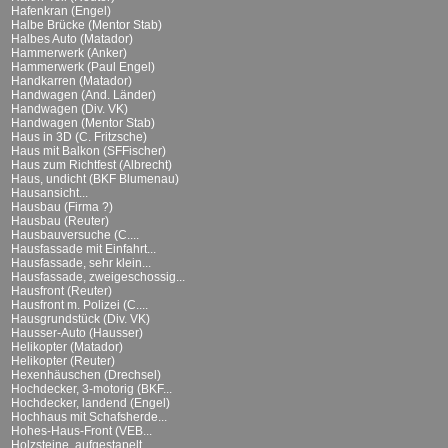
Hafenkran (Engel)
Halbe Brücke (Mentor Stab)
Halbes Auto (Matador)
Hammerwerk (Anker)
Hammerwerk (Paul Engel)
Handkarren (Matador)
Handwagen (And. Länder)
Handwagen (Div. VK)
Handwagen (Mentor Stab)
Haus in 3D (C. Fritzsche)
Haus mit Balkon (SFFischer)
Haus zum Richtfest (Albrecht)
Haus, undicht (BKF Blumenau)
Hausansicht...
Hausbau (Firma ?)
Hausbau (Reuter)
Hausbauversuche (C....
Hausfassade mit Einfahrt...
Hausfassade, sehr klein...
Hausfassade, zweigeschossig...
Hausfront (Reuter)
Hausfront m. Polizei (C....
Hausgrundstück (Div. VK)
Hausser-Auto (Hausser)
Helikopter (Matador)
Helikopter (Reuter)
Hexenhäuschen (Drechsel)
Hochdecker, 3-motorig (BKF...
Hochdecker, landend (Engel)
Hochhaus mit Schafsherde...
Hohes-Haus-Front (VEB...
Holzsteine, aufgestapelt...