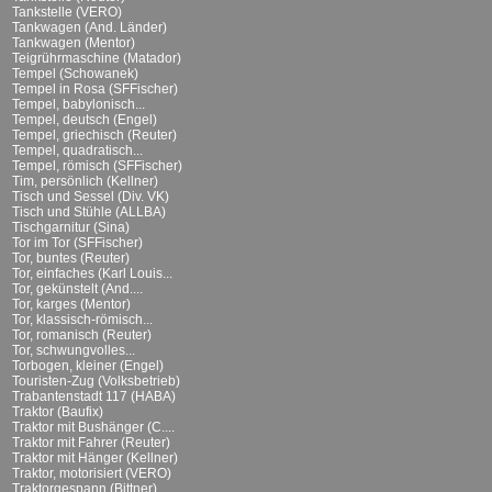
Tankstelle (VERO)
Tankwagen (And. Länder)
Tankwagen (Mentor)
Teigrührmaschine (Matador)
Tempel (Schowanek)
Tempel in Rosa (SFFischer)
Tempel, babylonisch...
Tempel, deutsch (Engel)
Tempel, griechisch (Reuter)
Tempel, quadratisch...
Tempel, römisch (SFFischer)
Tim, persönlich (Kellner)
Tisch und Sessel (Div. VK)
Tisch und Stühle (ALLBA)
Tischgarnitur (Sina)
Tor im Tor (SFFischer)
Tor, buntes (Reuter)
Tor, einfaches (Karl Louis...
Tor, gekünstelt (And....
Tor, karges (Mentor)
Tor, klassisch-römisch...
Tor, romanisch (Reuter)
Tor, schwungvolles...
Torbogen, kleiner (Engel)
Touristen-Zug (Volksbetrieb)
Trabantenstadt 117 (HABA)
Traktor (Baufix)
Traktor mit Bushänger (C....
Traktor mit Fahrer (Reuter)
Traktor mit Hänger (Kellner)
Traktor, motorisiert (VERO)
Traktorgespann (Bittner)