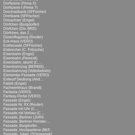
Dorfszene (Firma X)
Dorfszene I (Firma ?)
Drechselbank (SFFischer)
Drehbank (SFFischer)
Dreiachser (Engel)
Dörfchen (Burgdorfer)
Dörfchen (Div. BRD)
Dörfchen, das 2....
Düsenflugzeug (Reuter)
Eck-Haus (VERO)
Eckfassade (SFFischer)
Eisbrecher (C. Fritzsche)
Eisenbahn (Engel)
Eisenbahn (Pewesti)
Eisenbahn, skurril (C....
Eisenbahnzug (BERBIS)...
Eisenbahnzug (Volksbetrieb)
Elementar-Fassade (VERO)
Entwurf Siedlung (And....
Fabrik (Engel)
Fachwerkhaus (Brandt)
Fantasia (VERO)
Fantasy-Portal (VERO)
Fassade (Engel)
Fassade Nr. XX (Reuter)
Fassade mit Uhr (C....
Fassade mit Vorbau (C....
Fassade, Berliner (JURI)
Fassade, Berliner-Fenster-...
Fassade, Burgdorfer...
Fassade, Hochparterre (BKF...
Fassade, Jubel- (Schowanek)