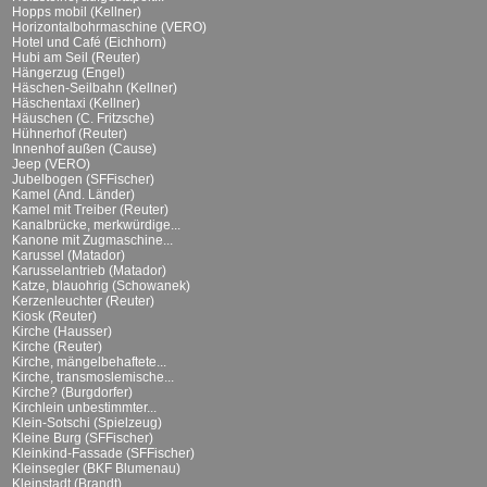
Hopps mobil (Kellner)
Horizontalbohrmaschine (VERO)
Hotel und Café (Eichhorn)
Hubi am Seil (Reuter)
Hängerzug (Engel)
Häschen-Seilbahn (Kellner)
Häschentaxi (Kellner)
Häuschen (C. Fritzsche)
Hühnerhof (Reuter)
Innenhof außen (Cause)
Jeep (VERO)
Jubelbogen (SFFischer)
Kamel (And. Länder)
Kamel mit Treiber (Reuter)
Kanalbrücke, merkwürdige...
Kanone mit Zugmaschine...
Karussel (Matador)
Karusselantrieb (Matador)
Katze, blauohrig (Schowanek)
Kerzenleuchter (Reuter)
Kiosk (Reuter)
Kirche (Hausser)
Kirche (Reuter)
Kirche, mängelbehaftete...
Kirche, transmoslemische...
Kirche? (Burgdorfer)
Kirchlein unbestimmter...
Klein-Sotschi (Spielzeug)
Kleine Burg (SFFischer)
Kleinkind-Fassade (SFFischer)
Kleinsegler (BKF Blumenau)
Kleinstadt (Brandt)