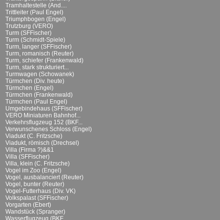
Tramhaltestelle (And....
Trittleiter (Paul Engel)
Triumphbogen (Engel)
Trutzburg (VERO)
Turm (SFFischer)
Turm (Schmidt-Spiele)
Turm, langer (SFFischer)
Turm, romanisch (Reuter)
Turm, schiefer (Frankenwald)
Turm, stark strukturiert...
Turmwagen (Schowanek)
Türmchen (Div. heute)
Türmchen (Engel)
Türmchen (Frankenwald)
Türmchen (Paul Engel)
Umgebindehaus (SFFischer)
VERO Miniaturen Bahnhof...
Verkehrsflugzeug 152 (BKF...
Verwunschenes Schloss (Engel)
Viadukt (C. Fritzsche)
Viadukt, römisch (Drechsel)
Villa (Firma ?)&&1
Villa (SFFischer)
Villa, klein (C. Fritzsche)
Vogel im Zoo (Engel)
Vogel, ausbalanciert (Reuter)
Vogel, bunter (Reuter)
Vogel-Futterhaus (Div. VK)
Volkspalast (SFFischer)
Vorgarten (Ebert)
Wandstück (Spranger)
Wasserflugzeug (BKF