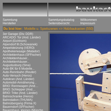
Sammlung
Sammlungskatalog
Willkommen
Hersteller
Seitenübersicht
Impressum
Du bist hier:
Modelle u. Spielszenen
=>
Holzbaukasten
(550)
3er Garage (Div. DDR)
ARCADO: Tor (And. Länder)
Airport (Eichhorn)
Alpendorf III (Schowanek)
Ampelsteürung (VERO)
Apothekerwaage (Matador)
Architektenhaus (SFFischer)
Architektenhäuser...
Architektenhäuser...
Augustusburg (Sina)
Auto-BK für 6 Modelle...
Auto-Rennbahn (Reuter)
Auto-Versuch (Heros)
Autokran (And. Länder)
Automobil-Annäherung...
BRIO: Rennwagen (And....
BRIO: Schlepper (And....
BRIO: Trike (And. Länder)
Bahnschranke (Heros)
Bahnstation (THUWA)
Bahnübergang (Firma X)
Bauerndorf (SFFischer)
Bauernhaus, kleines (Münchn....