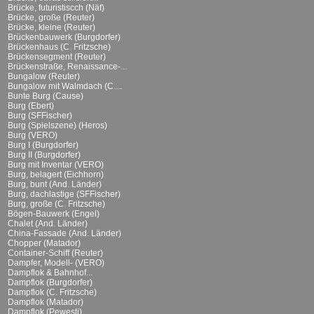
Brücke, futuristiscch (Näf)
Brücke, große (Reuter)
Brücke, kleine (Reuter)
Brückenbauwerk (Burgdorfer)
Brückenhaus (C. Fritzsche)
Brückensegment (Reuter)
Brückenstraße, Renaissance-...
Bungalow (Reuter)
Bungalow mit Walmdach (C....
Bunte Burg (Cause)
Burg (Ebert)
Burg (SFFischer)
Burg (Spielszene) (Heros)
Burg (VERO)
Burg I (Burgdorfer)
Burg II (Burgdorfer)
Burg mit Inventar (VERO)
Burg, belagert (Eichhorn)
Burg, bunt (And. Länder)
Burg, dachlastige (SFFischer)
Burg, große (C. Fritzsche)
Bögen-Bauwerk (Engel)
Chalet (And. Länder)
China-Fassade (And. Länder)
Chopper (Matador)
Container-Schiff (Reuter)
Dampfer, Modell- (VERO)
Dampflok & Bahnhof...
Dampflok (Burgdorfer)
Dampflok (C. Fritzsche)
Dampflok (Matador)
Dampflok (Pewesti)