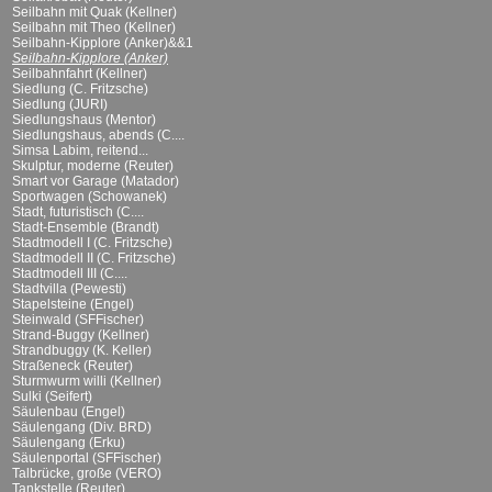
Seilbahn mit Quak (Kellner)
Seilbahn mit Theo (Kellner)
Seilbahn-Kipplore (Anker)&&1
Seilbahn-Kipplore (Anker)
Seilbahnfahrt (Kellner)
Siedlung (C. Fritzsche)
Siedlung (JURI)
Siedlungshaus (Mentor)
Siedlungshaus, abends (C....
Simsa Labim, reitend...
Skulptur, moderne (Reuter)
Smart vor Garage (Matador)
Sportwagen (Schowanek)
Stadt, futuristisch (C....
Stadt-Ensemble (Brandt)
Stadtmodell I (C. Fritzsche)
Stadtmodell II (C. Fritzsche)
Stadtmodell III (C....
Stadtvilla (Pewesti)
Stapelsteine (Engel)
Steinwald (SFFischer)
Strand-Buggy (Kellner)
Strandbuggy (K. Keller)
Straßeneck (Reuter)
Sturmwurm willi (Kellner)
Sulki (Seifert)
Säulenbau (Engel)
Säulengang (Div. BRD)
Säulengang (Erku)
Säulenportal (SFFischer)
Talbrücke, große (VERO)
Tankstelle (Reuter)