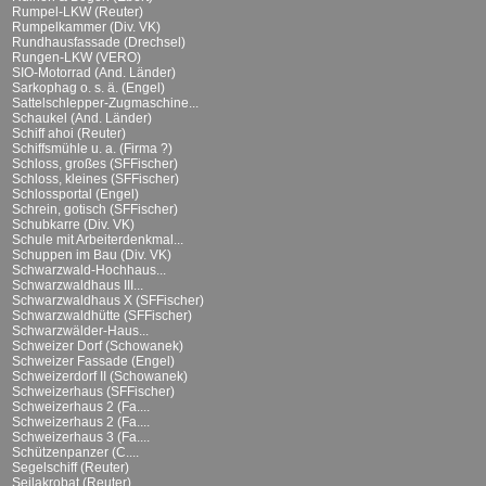
Rumpel-LKW (Reuter)
Rumpelkammer (Div. VK)
Rundhausfassade (Drechsel)
Rungen-LKW (VERO)
SIO-Motorrad (And. Länder)
Sarkophag o. s. ä. (Engel)
Sattelschlepper-Zugmaschine...
Schaukel (And. Länder)
Schiff ahoi (Reuter)
Schiffsmühle u. a. (Firma ?)
Schloss, großes (SFFischer)
Schloss, kleines (SFFischer)
Schlossportal (Engel)
Schrein, gotisch (SFFischer)
Schubkarre (Div. VK)
Schule mit Arbeiterdenkmal...
Schuppen im Bau (Div. VK)
Schwarzwald-Hochhaus...
Schwarzwaldhaus III...
Schwarzwaldhaus X (SFFischer)
Schwarzwaldhütte (SFFischer)
Schwarzwälder-Haus...
Schweizer Dorf (Schowanek)
Schweizer Fassade (Engel)
Schweizerdorf II (Schowanek)
Schweizerhaus (SFFischer)
Schweizerhaus 2 (Fa....
Schweizerhaus 2 (Fa....
Schweizerhaus 3 (Fa....
Schützenpanzer (C....
Segelschiff (Reuter)
Seilakrobat (Reuter)