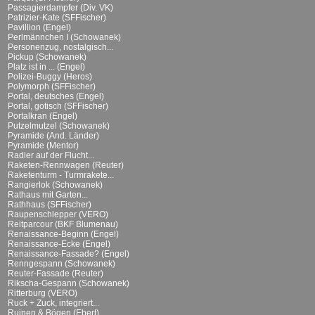
Passagierdampfer (Div. VK)
Patrizier-Kate (SFFischer)
Pavillion (Engel)
Perlmännchen I (Schowanek)
Personenzug, nostalgisch...
Pickup (Schowanek)
Platz ist in ... (Engel)
Polizei-Buggy (Heros)
Polymorph (SFFischer)
Portal, deutsches (Engel)
Portal, gotisch (SFFischer)
Portalkran (Engel)
Putzelmutzel (Schowanek)
Pyramide (And. Länder)
Pyramide (Mentor)
Radler auf der Flucht...
Raketen-Rennwagen (Reuter)
Raketenturm - Turmrakete...
Rangierlok (Schowanek)
Rathaus mit Garten...
Rathhaus (SFFischer)
Raupenschlepper (VERO)
Reitparcour (BKF Blumenau)
Renaissance-Beginn (Engel)
Renaissance-Ecke (Engel)
Renaissance-Fassade? (Engel)
Renngespann (Schowanek)
Reuter-Fassade (Reuter)
Rikscha-Gespann (Schowanek)
Ritterburg (VERO)
Ruck + Zuck, integriert...
Ruinen & Bögen (Ebert)