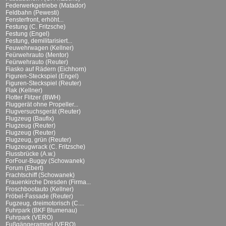
Federwerkgetriebe (Matador)
Feldbahn (Pewesti)
Fensterfront, erhöht...
Festung (C. Fritzsche)
Festung (Engel)
Festung, demilitarisiert...
Feuwehrwagen (Kellner)
Feürwehrauto (Mentor)
Feürwehrauto (Reuter)
Fiasko auf Rädern (Eichhorn)
Figuren-Steckspiel (Engel)
Figuren-Steckspiel (Reuter)
Flak (Kellner)
Flotter Flitzer (BWH)
Fluggerät ohne Propeller...
Flugversuchsgerät (Reuter)
Flugzeug (Baufix)
Flugzeug (Reuter)
Flugzeug (Reuter)
Flugzeug, grün (Reuter)
Flugzeugwrack (C. Fritzsche)
Flussbrücke (A.w.)
ForFour-Buggy (Schowanek)
Forum (Ebert)
Frachtschiff (Schowanek)
Frauenkirche Dresden (Firma...
Froschbootauto (Kellner)
Fröbel-Fassade (Reuter)
Fugzeug, dreimotorisch (C....
Fuhrpark (BKF Blumenau)
Fuhrpark (VERO)
Fußgängerampel (VERO)