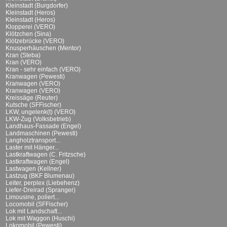
Kleinstadt (Burgdorfer)
Kleinstadt (Heros)
Kleinstadt (Heros)
Klopperei (VERO)
Klötzchen (Sina)
Klötzebrücke (VERO)
Knusperhäuschen (Mentor)
Kran (Steba)
Kran (VERO)
Kran - sehr einfach (VERO)
Kranwagen (Pewesti)
Kranwagen (VERO)
Kranwagen (VERO)
Kreissäge (Reuter)
Kutsche (SFFischer)
LKW, ungelenk(t) (VERO)
LKW-Zug (Volksbetrieb)
Landhaus-Fassade (Engel)
Landmaschinen (Pewesti)
Langholztransport...
Laster mit Hänger...
Lastkraftwagen (C. Fritzsche)
Lastkraftwagen (Engel)
Lastwagen (Kellner)
Lastzug (BKF Blumenau)
Leiter, perplex (Liebehenz)
Liefer-Dreirad (Spranger)
Limousine, poliert...
Locomobil (SFFischer)
Lok mit Landschaft...
Lok mit Waggon (Huschi)
Lokomobil (Pewesti)