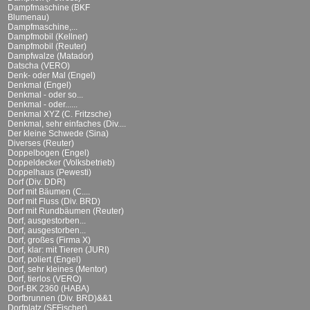
Dampfmaschine (BKF
Blumenau)
Dampfmaschine,...
Dampfmobil (Kellner)
Dampfmobil (Reuter)
Dampfwalze (Matador)
Datscha (VERO)
Denk- oder Mal (Engel)
Denkmal (Engel)
Denkmal - oder so...
Denkmal - oder......
Denkmal XYZ (C. Fritzsche)
Denkmal, sehr einfaches (Div....
Der kleine Schwede (Sina)
Diverses (Reuter)
Doppelbogen (Engel)
Doppeldecker (Volksbetrieb)
Doppelhaus (Pewesti)
Dorf (Div. DDR)
Dorf mit Bäumen (C....
Dorf mit Fluss (Div. BRD)
Dorf mit Rundbäumen (Reuter)
Dorf, ausgestorben...
Dorf, ausgestorben...
Dorf, großes (Firma X)
Dorf, klar: mit Tieren (JURI)
Dorf, poliert (Engel)
Dorf, sehr kleines (Mentor)
Dorf, tierlos (VERO)
Dorf-BK 2360 (HABA)
Dorfbrunnen (Div. BRD)&&1
Dorfplatz (SFFischer)