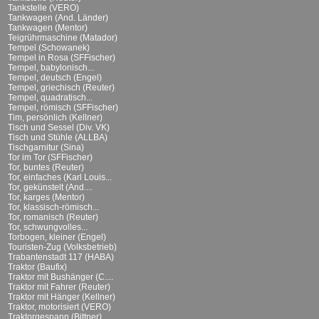
Tankstelle (VERO)
Tankwagen (And. Länder)
Tankwagen (Mentor)
Teigrührmaschine (Matador)
Tempel (Schowanek)
Tempel in Rosa (SFFischer)
Tempel, babylonisch...
Tempel, deutsch (Engel)
Tempel, griechisch (Reuter)
Tempel, quadratisch...
Tempel, römisch (SFFischer)
Tim, persönlich (Kellner)
Tisch und Sessel (Div. VK)
Tisch und Stühle (ALLBA)
Tischgarnitur (Sina)
Tor im Tor (SFFischer)
Tor, buntes (Reuter)
Tor, einfaches (Karl Louis...
Tor, gekünstelt (And....
Tor, karges (Mentor)
Tor, klassisch-römisch...
Tor, romanisch (Reuter)
Tor, schwungvolles...
Torbogen, kleiner (Engel)
Touristen-Zug (Volksbetrieb)
Trabantenstadt 117 (HABA)
Traktor (Baufix)
Traktor mit Bushänger (C....
Traktor mit Fahrer (Reuter)
Traktor mit Hänger (Kellner)
Traktor, motorisiert (VERO)
Traktorgespann (Bittner)