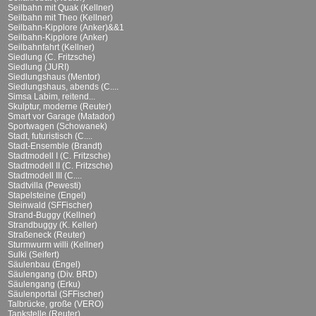
Seilbahn mit Quak (Kellner)
Seilbahn mit Theo (Kellner)
Seilbahn-Kipplore (Anker)&&1
Seilbahn-Kipplore (Anker)
Seilbahnfahrt (Kellner)
Siedlung (C. Fritzsche)
Siedlung (JURI)
Siedlungshaus (Mentor)
Siedlungshaus, abends (C....
Simsa Labim, reitend...
Skulptur, moderne (Reuter)
Smart vor Garage (Matador)
Sportwagen (Schowanek)
Stadt, futuristisch (C....
Stadt-Ensemble (Brandt)
Stadtmodell I (C. Fritzsche)
Stadtmodell II (C. Fritzsche)
Stadtmodell III (C....
Stadtvilla (Pewesti)
Stapelsteine (Engel)
Steinwald (SFFischer)
Strand-Buggy (Kellner)
Strandbuggy (K. Keller)
Straßeneck (Reuter)
Sturmwurm willi (Kellner)
Sulki (Seifert)
Säulenbau (Engel)
Säulengang (Div. BRD)
Säulengang (Erku)
Säulenportal (SFFischer)
Talbrücke, große (VERO)
Tankstelle (Reuter)