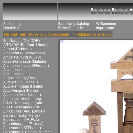
Sammlung
Sammlungskatalog
Willkommen
Hersteller
Seitenübersicht
Impressum
Du bist hier:
Modelle u. Spielszenen
=>
Holzbaukasten
(550)
3er Garage (Div. DDR)
ARCADO: Tor (And. Länder)
Airport (Eichhorn)
Alpendorf III (Schowanek)
Ampelsteürung (VERO)
Apothekerwaage (Matador)
Architektenhaus (SFFischer)
Architektenhäuser...
Architektenhäuser...
Augustusburg (Sina)
Auto-BK für 6 Modelle...
Auto-Rennbahn (Reuter)
Auto-Versuch (Heros)
Autokran (And. Länder)
Automobil-Annäherung...
BRIO: Rennwagen (And....
BRIO: Schlepper (And....
BRIO: Trike (And. Länder)
Bahnschranke (Heros)
Bahnstation (THUWA)
Bahnübergang (Firma X)
Bauerndorf (SFFischer)
Bauernhaus, kleines (Münchn....