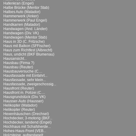
Hafenkran (Engel)
Halbe Brücke (Mentor Stab)
Halbes Auto (Matador)
Hammerwerk (Anker)
Hammerwerk (Paul Engel)
Handkarren (Matador)
Handwagen (And. Länder)
Handwagen (Div. VK)
Handwagen (Mentor Stab)
Haus in 3D (C. Fritzsche)
Haus mit Balkon (SFFischer)
Haus zum Richtfest (Albrecht)
Haus, undicht (BKF Blumenau)
Hausansicht...
Hausbau (Firma ?)
Hausbau (Reuter)
Hausbauversuche (C....
Hausfassade mit Einfahrt...
Hausfassade, sehr klein...
Hausfassade, zweigeschossig...
Hausfront (Reuter)
Hausfront m. Polizei (C....
Hausgrundstück (Div. VK)
Hausser-Auto (Hausser)
Helikopter (Matador)
Helikopter (Reuter)
Hexenhäuschen (Drechsel)
Hochdecker, 3-motorig (BKF...
Hochdecker, landend (Engel)
Hochhaus mit Schafsherde...
Hohes-Haus-Front (VEB...
Holzsteine, aufgestapelt...