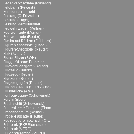
Federwerkgetriebe (Matador)
Feldbahn (Pewesti)
Fensterfront, erhöht...
Festung (C. Fritzsche)
Festung (Engel)
Festung, demilitarisiert...
Feuwehrwagen (Kellner)
Feürwehrauto (Mentor)
Feürwehrauto (Reuter)
Fiasko auf Rädern (Eichhorn)
Figuren-Steckspiel (Engel)
Figuren-Steckspiel (Reuter)
Flak (Kellner)
Flotter Flitzer (BWH)
Fluggerät ohne Propeller...
Flugversuchsgerät (Reuter)
Flugzeug (Baufix)
Flugzeug (Reuter)
Flugzeug (Reuter)
Flugzeug, grün (Reuter)
Flugzeugwrack (C. Fritzsche)
Flussbrücke (A.w.)
ForFour-Buggy (Schowanek)
Forum (Ebert)
Frachtschiff (Schowanek)
Frauenkirche Dresden (Firma...
Froschbootauto (Kellner)
Fröbel-Fassade (Reuter)
Fugzeug, dreimotorisch (C....
Fuhrpark (BKF Blumenau)
Fuhrpark (VERO)
Fußgängerampel (VERO)