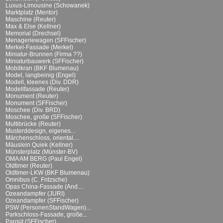
Luxus-Limousine (Schowanek)
Marktplatz (Mentor)
Maschine (Reuter)
Max & Else (Kellner)
Memorial (Drechsel)
Menageriewagen (SFFischer)
Merkel-Fassade (Merkel)
Miniatur-Brunnen (Firma ??)
Miniaturbauwerk (SFFischer)
Mobilkran (BKF Blumenau)
Model, langbeinig (Engel)
Modell, kleenes (Div. DDR)
Modellfassade (Reuter)
Monument (Reuter)
Monument (SFFischer)
Moschee (Div. BRD)
Moschee, große (SFFischer)
Multibrücke (Reuter)
Musterddesign, eigenes...
Märchenschloss, oriental....
Mäuslein Quiek (Kellner)
Münsterplatz (Münster-BV)
OMA AM BERG (Paul Engel)
Oldtimer (Reuter)
Oldtimer-LKW (BKF Blumenau)
Omnibus (C. Fritzsche)
Opas China-Fassade (And....
Ozeandampfer (JURI)
Ozeandampfer (SFFischer)
PSW (PersonenStandWagen)...
Parkschloss-Fassade, große...
Parqüt (SFFischer)