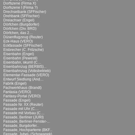
Dorfszene (Firma X)
Dorfszene I (Firma ?)
Drechselbank (SFFischer)
Drehbank (SFFischer)
Dreiachser (Engel)
Dörfchen (Burgdorfer)
Dörfchen (Div. BRD)
Dörfchen, das 2....
Düsenflugzeug (Reuter)
Eck-Haus (VERO)
Eckfassade (SFFischer)
Eisbrecher (C. Fritzsche)
Eisenbahn (Engel)
Eisenbahn (Pewesti)
Eisenbahn, skurril (C....
Eisenbahnzug (BERBIS)...
Eisenbahnzug (Volksbetrieb)
Elementar-Fassade (VERO)
Entwurf Siedlung (And....
Fabrik (Engel)
Fachwerkhaus (Brandt)
Fantasia (VERO)
Fantasy-Portal (VERO)
Fassade (Engel)
Fassade Nr. XX (Reuter)
Fassade mit Uhr (C....
Fassade mit Vorbau (C....
Fassade, Berliner (JURI)
Fassade, Berliner-Fenster-...
Fassade, Burgdorfer...
Fassade, Hochparterre (BKF...
Fassade, Jubel- (Schowanek)