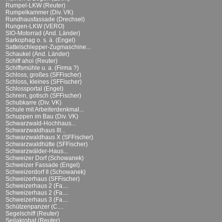
Rumpel-LKW (Reuter)
Rumpelkammer (Div. VK)
Rundhausfassade (Drechsel)
Rungen-LKW (VERO)
SIO-Motorrad (And. Länder)
Sarkophag o. s. ä. (Engel)
Sattelschlepper-Zugmaschine...
Schaukel (And. Länder)
Schiff ahoi (Reuter)
Schiffsmühle u. a. (Firma ?)
Schloss, großes (SFFischer)
Schloss, kleines (SFFischer)
Schlossportal (Engel)
Schrein, gotisch (SFFischer)
Schubkarre (Div. VK)
Schule mit Arbeiterdenkmal...
Schuppen im Bau (Div. VK)
Schwarzwald-Hochhaus...
Schwarzwaldhaus III...
Schwarzwaldhaus X (SFFischer)
Schwarzwaldhütte (SFFischer)
Schwarzwälder-Haus...
Schweizer Dorf (Schowanek)
Schweizer Fassade (Engel)
Schweizerdorf II (Schowanek)
Schweizerhaus (SFFischer)
Schweizerhaus 2 (Fa....
Schweizerhaus 2 (Fa....
Schweizerhaus 3 (Fa....
Schützenpanzer (C....
Segelschiff (Reuter)
Seilakrobat (Reuter)