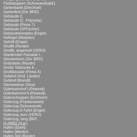
Fädelpuppen (Schowanek)&&1
Gartenbank (Drechsel)
Gartenfest (Div. BRD)
Gebäude ()
Gebäude (C. Fritzsche)
Gebäude (Firma ?)
Gebäude (SFFischer)
Gebäudekomplex (Engel)
Geflügel (Matador)
Gehöft (Engel)
Giraffe (Reuter)
Giraffe, angemalt (VERO)
Glasfenster-Fassade I...
Glockenturm (Div. BRD)
Grabstelle (Reuter)
Große Talbrücke II...
Großfassade (Firma X)
Gutshof (And. Länder)
Gutshof (Brandt)
Gänsewiese (Sina)
Güterbahnhof I (Pewesti)
Güterbahnhof II (Pewesti)
Güterschuppen (Eichhorn)
Güterzug (Frankenwald)
Güterzug (Schowanek)
Güterzug in Fahrt (Engel)
Güterzug, kurz (VERO)
Güterzug, lang (BKF...
H-AW02 (A.w.)
Hafen (Ebert)
Hafen (Mentor)
Hafen-Teil (Reuter)