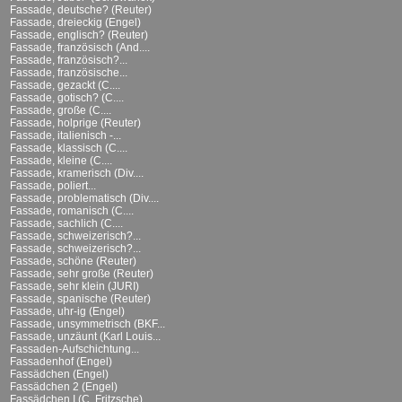
Fassade, deutsche? (Reuter)
Fassade, dreieckig (Engel)
Fassade, englisch? (Reuter)
Fassade, französisch (And....
Fassade, französisch?...
Fassade, französische...
Fassade, gezackt (C....
Fassade, gotisch? (C....
Fassade, große (C....
Fassade, holprige (Reuter)
Fassade, italienisch -...
Fassade, klassisch (C....
Fassade, kleine (C....
Fassade, kramerisch (Div....
Fassade, poliert...
Fassade, problematisch (Div....
Fassade, romanisch (C....
Fassade, sachlich (C....
Fassade, schweizerisch?...
Fassade, schweizerisch?...
Fassade, schöne (Reuter)
Fassade, sehr große (Reuter)
Fassade, sehr klein (JURI)
Fassade, spanische (Reuter)
Fassade, uhr-ig (Engel)
Fassade, unsymmetrisch (BKF...
Fassade, unzäunt (Karl Louis...
Fassaden-Aufschichtung...
Fassadenhof (Engel)
Fassädchen (Engel)
Fassädchen 2 (Engel)
Fassädchen I (C. Fritzsche)