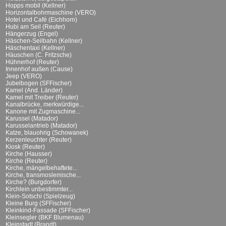
Hopps mobil (Kellner)
Horizontalbohrmaschine (VERO)
Hotel und Café (Eichhorn)
Hubi am Seil (Reuter)
Hängerzug (Engel)
Häschen-Seilbahn (Kellner)
Häschentaxi (Kellner)
Häuschen (C. Fritzsche)
Hühnerhof (Reuter)
Innenhof außen (Cause)
Jeep (VERO)
Jubelbogen (SFFischer)
Kamel (And. Länder)
Kamel mit Treiber (Reuter)
Kanalbrücke, merkwürdige...
Kanone mit Zugmaschine...
Karussel (Matador)
Karusselantrieb (Matador)
Katze, blauohrig (Schowanek)
Kerzenleuchter (Reuter)
Kiosk (Reuter)
Kirche (Hausser)
Kirche (Reuter)
Kirche, mängelbehaftete...
Kirche, transmoslemische...
Kirche? (Burgdorfer)
Kirchlein unbestimmter...
Klein-Sotschi (Spielzeug)
Kleine Burg (SFFischer)
Kleinkind-Fassade (SFFischer)
Kleinsegler (BKF Blumenau)
Kleinstadt (Brandt)