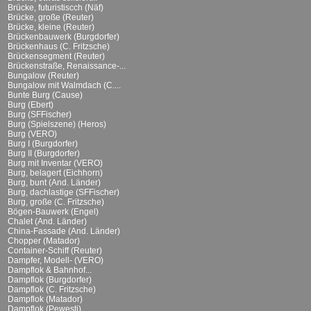
Brücke, futuristiscch (Näf)
Brücke, große (Reuter)
Brücke, kleine (Reuter)
Brückenbauwerk (Burgdorfer)
Brückenhaus (C. Fritzsche)
Brückensegment (Reuter)
Brückenstraße, Renaissance-...
Bungalow (Reuter)
Bungalow mit Walmdach (C....
Bunte Burg (Cause)
Burg (Ebert)
Burg (SFFischer)
Burg (Spielszene) (Heros)
Burg (VERO)
Burg I (Burgdorfer)
Burg II (Burgdorfer)
Burg mit Inventar (VERO)
Burg, belagert (Eichhorn)
Burg, bunt (And. Länder)
Burg, dachlastige (SFFischer)
Burg, große (C. Fritzsche)
Bögen-Bauwerk (Engel)
Chalet (And. Länder)
China-Fassade (And. Länder)
Chopper (Matador)
Container-Schiff (Reuter)
Dampfer, Modell- (VERO)
Dampflok & Bahnhof...
Dampflok (Burgdorfer)
Dampflok (C. Fritzsche)
Dampflok (Matador)
Dampflok (Pewesti)