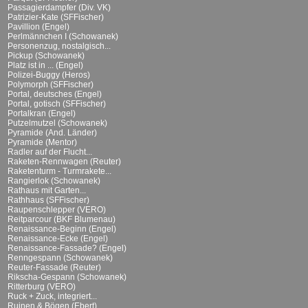
Passagierdampfer (Div. VK)
Patrizier-Kate (SFFischer)
Pavillion (Engel)
Perlmännchen I (Schowanek)
Personenzug, nostalgisch...
Pickup (Schowanek)
Platz ist in ... (Engel)
Polizei-Buggy (Heros)
Polymorph (SFFischer)
Portal, deutsches (Engel)
Portal, gotisch (SFFischer)
Portalkran (Engel)
Putzelmutzel (Schowanek)
Pyramide (And. Länder)
Pyramide (Mentor)
Radler auf der Flucht...
Raketen-Rennwagen (Reuter)
Raketenturm - Turmrakete...
Rangierlok (Schowanek)
Rathaus mit Garten...
Rathhaus (SFFischer)
Raupenschlepper (VERO)
Reitparcour (BKF Blumenau)
Renaissance-Beginn (Engel)
Renaissance-Ecke (Engel)
Renaissance-Fassade? (Engel)
Renngespann (Schowanek)
Reuter-Fassade (Reuter)
Rikscha-Gespann (Schowanek)
Ritterburg (VERO)
Ruck + Zuck, integriert...
Ruinen & Bögen (Ebert)