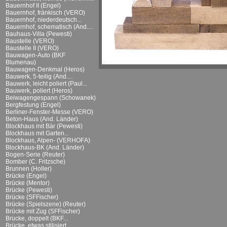
Bauernhof II (Engel)
Bauernhof, fränkisch (VERO)
Bauernhof, niederdeutsch...
Bauernhof, schematisch (And....
Bauhaus-Villa (Pewesti)
Baustelle (VERO)
Baustelle II (VERO)
Bauwagen-Auto (BKF
Blumenau)
Bauwagen-Denkmal (Heros)
Bauwerk, 5-teilig (And....
Bauwerk, leicht poliert (Paul...
Bauwerk, poliert (Heros)
Beiwagengespann (Schowanek)
Bergfestung (Engel)
Berliner-Fenster-Messe (VERO)
Beton-Haus (And. Länder)
Blockhaus mit Bär (Pewesti)
Blockhaus mit Garten...
Blockhaus, Alpen- (VERHOFA)
Blockhaus-BK (And. Länder)
Bogen-Serie (Reuter)
Bomber (C. Fritzsche)
Brunnen (Holler)
Brücke (Engel)
Brücke (Mentor)
Brücke (Pewesti)
Brücke (SFFischer)
Brücke (Spielszene) (Reuter)
Brücke mit Zug (SFFischer)
Brücke, doppelt (BKF...
Brücke, etwas stilisiert...