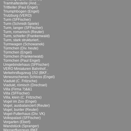
Tramhaltestelle (And....
Trittleiter (Paul Engel)
Triumphbogen (Engel)
Trutzburg (VERO)
Turm (SFFischer)
Turm (Schmidt-Spiele)
Turm, langer (SFFischer)
Turm, romanisch (Reuter)
Turm, schiefer (Frankenwald)
Turm, stark strukturiert...
Turmwagen (Schowanek)
Türmchen (Div. heute)
Türmchen (Engel)
Türmchen (Frankenwald)
Türmchen (Paul Engel)
Umgebindehaus (SFFischer)
VERO Miniaturen Bahnhof...
Verkehrsflugzeug 152 (BKF...
Verwunschenes Schloss (Engel)
Viadukt (C. Fritzsche)
Viadukt, römisch (Drechsel)
Villa (Firma ?)&&1
Villa (SFFischer)
Villa, klein (C. Fritzsche)
Vogel im Zoo (Engel)
Vogel, ausbalanciert (Reuter)
Vogel, bunter (Reuter)
Vogel-Futterhaus (Div. VK)
Volkspalast (SFFischer)
Vorgarten (Ebert)
Wandstück (Spranger)
Wasserflugzeug (BKF