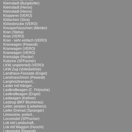
Kleinstadt (Burgdorfer)
Kleinstadt (Heros)
Kleinstadt (Heros)
Klopperei (VERO)
Klötzchen (Sina)
Klötzebrücke (VERO)
Knusperhäuschen (Mentor)
Kran (Steba)
Kran (VERO)
Kran - sehr einfach (VERO)
Kranwagen (Pewesti)
Kranwagen (VERO)
Kranwagen (VERO)
Kreissäge (Reuter)
Kutsche (SFFischer)
LKW, ungelenk(t) (VERO)
LKW-Zug (Volksbetrieb)
Landhaus-Fassade (Engel)
Landmaschinen (Pewesti)
Langholztransport...
Laster mit Hänger...
Lastkraftwagen (C. Fritzsche)
Lastkraftwagen (Engel)
Lastwagen (Kellner)
Lastzug (BKF Blumenau)
Leiter, perplex (Liebehenz)
Liefer-Dreirad (Spranger)
Limousine, poliert...
Locomobil (SFFischer)
Lok mit Landschaft...
Lok mit Waggon (Huschi)
Lokomobil (Pewesti)