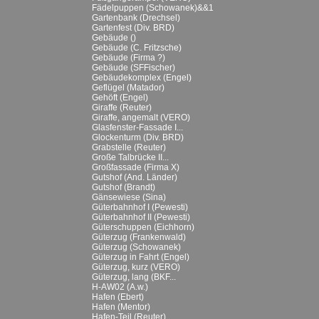
Fädelpuppen (Schowanek)&&1
Gartenbank (Drechsel)
Gartenfest (Div. BRD)
Gebäude ()
Gebäude (C. Fritzsche)
Gebäude (Firma ?)
Gebäude (SFFischer)
Gebäudekomplex (Engel)
Geflügel (Matador)
Gehöft (Engel)
Giraffe (Reuter)
Giraffe, angemalt (VERO)
Glasfenster-Fassade I...
Glockenturm (Div. BRD)
Grabstelle (Reuter)
Große Talbrücke II...
Großfassade (Firma X)
Gutshof (And. Länder)
Gutshof (Brandt)
Gänsewiese (Sina)
Güterbahnhof I (Pewesti)
Güterbahnhof II (Pewesti)
Güterschuppen (Eichhorn)
Güterzug (Frankenwald)
Güterzug (Schowanek)
Güterzug in Fahrt (Engel)
Güterzug, kurz (VERO)
Güterzug, lang (BKF...
H-AW02 (A.w.)
Hafen (Ebert)
Hafen (Mentor)
Hafen-Teil (Reuter)