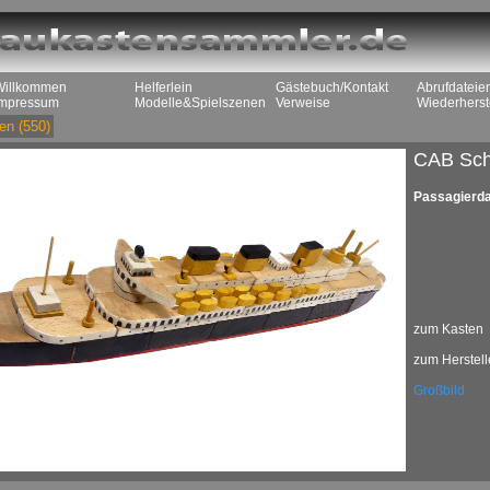
Willkommen
Helferlein
Gästebuch/Kontakt
Abrufdateie
Impressum
Modelle&Spielszenen
Verweise
Wiederherst
en
(550)
CAB Sch
Passagierd
zum Kasten
zum Herstell
Großbild