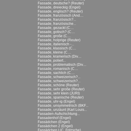
Fassade, deutsche? (Reuter)
Fassade, dreieckig (Engel)
Fassade, englisch? (Reuter)
Fassade, französisch (And....
Fassade, französisch?...
Fassade, französische...
Fassade, gezackt (C....
Fassade, gotisch? (C....
Fassade, große (C....
Fassade, holprige (Reuter)
Fassade, italienisch -...
Fassade, klassisch (C....
Fassade, kleine (C....
Fassade, kramerisch (Div....
Fassade, poliert...
Fassade, problematisch (Div....
Fassade, romanisch (C....
Fassade, sachlich (C....
Fassade, schweizerisch?...
Fassade, schweizerisch?...
Fassade, schöne (Reuter)
Fassade, sehr große (Reuter)
Fassade, sehr klein (JURI)
Fassade, spanische (Reuter)
Fassade, uhr-ig (Engel)
Fassade, unsymmetrisch (BKF...
Fassade, unzäunt (Karl Louis...
Fassaden-Aufschichtung...
Fassadenhof (Engel)
Fassädchen (Engel)
Fassädchen 2 (Engel)
Fassädchen I (C. Fritzsche)