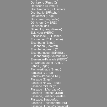
Dorfszene (Firma X)
Dorfszene I (Firma ?)
Drechselbank (SFFischer)
Drehbank (SFFischer)
Dreiachser (Engel)
Dörfchen (Burgdorfer)
Dörfchen (Div. BRD)
Dörfchen, das 2....
Düsenflugzeug (Reuter)
Eck-Haus (VERO)
Eckfassade (SFFischer)
Eisbrecher (C. Fritzsche)
Eisenbahn (Engel)
Eisenbahn (Pewesti)
Eisenbahn, skurril (C....
Eisenbahnzug (BERBIS)...
Eisenbahnzug (Volksbetrieb)
Elementar-Fassade (VERO)
Entwurf Siedlung (And....
Fabrik (Engel)
Fachwerkhaus (Brandt)
Fantasia (VERO)
Fantasy-Portal (VERO)
Fassade (Engel)
Fassade Nr. XX (Reuter)
Fassade mit Uhr (C....
Fassade mit Vorbau (C....
Fassade, Berliner (JURI)
Fassade, Berliner-Fenster-...
Fassade, Burgdorfer...
Fassade, Hochparterre (BKF...
Fassade, Jubel- (Schowanek)