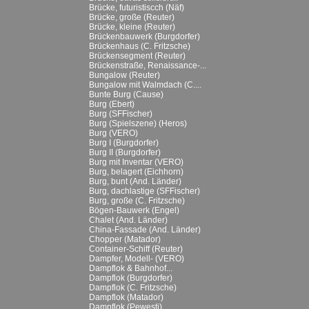
Brücke, futuristiscch (Näf)
Brücke, große (Reuter)
Brücke, kleine (Reuter)
Brückenbauwerk (Burgdorfer)
Brückenhaus (C. Fritzsche)
Brückensegment (Reuter)
Brückenstraße, Renaissance-...
Bungalow (Reuter)
Bungalow mit Walmdach (C....
Bunte Burg (Cause)
Burg (Ebert)
Burg (SFFischer)
Burg (Spielszene) (Heros)
Burg (VERO)
Burg I (Burgdorfer)
Burg II (Burgdorfer)
Burg mit Inventar (VERO)
Burg, belagert (Eichhorn)
Burg, bunt (And. Länder)
Burg, dachlastige (SFFischer)
Burg, große (C. Fritzsche)
Bögen-Bauwerk (Engel)
Chalet (And. Länder)
China-Fassade (And. Länder)
Chopper (Matador)
Container-Schiff (Reuter)
Dampfer, Modell- (VERO)
Dampflok & Bahnhof...
Dampflok (Burgdorfer)
Dampflok (C. Fritzsche)
Dampflok (Matador)
Dampflok (Pewesti)