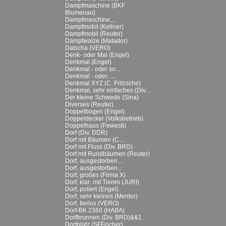
Dampfmaschine (BKF
Blumenau)
Dampfmaschine,...
Dampfmobil (Kellner)
Dampfmobil (Reuter)
Dampfwalze (Matador)
Datscha (VERO)
Denk- oder Mal (Engel)
Denkmal (Engel)
Denkmal - oder so...
Denkmal - oder......
Denkmal XYZ (C. Fritzsche)
Denkmal, sehr einfaches (Div....
Der kleine Schwede (Sina)
Diverses (Reuter)
Doppelbogen (Engel)
Doppeldecker (Volksbetrieb)
Doppelhaus (Pewesti)
Dorf (Div. DDR)
Dorf mit Bäumen (C....
Dorf mit Fluss (Div. BRD)
Dorf mit Rundbäumen (Reuter)
Dorf, ausgestorben...
Dorf, ausgestorben...
Dorf, großes (Firma X)
Dorf, klar: mit Tieren (JURI)
Dorf, poliert (Engel)
Dorf, sehr kleines (Mentor)
Dorf, tierlos (VERO)
Dorf-BK 2360 (HABA)
Dorfbrunnen (Div. BRD)&&1
Dorfplatz (SFFischer)