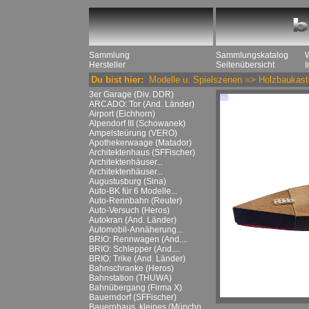
Sammlung
Sammlungskatalog
Hersteller
Seitenübersicht
Du bist hier:
Modelle u. Spielszenen
=>
Holzbaukast
3er Garage (Div. DDR)
ARCADO: Tor (And. Länder)
Airport (Eichhorn)
Alpendorf III (Schowanek)
Ampelsteürung (VERO)
Apothekerwaage (Matador)
Architektenhaus (SFFischer)
Architektenhäuser...
Architektenhäuser...
Augustusburg (Sina)
Auto-BK für 6 Modelle...
Auto-Rennbahn (Reuter)
Auto-Versuch (Heros)
Autokran (And. Länder)
Automobil-Annäherung...
BRIO: Rennwagen (And....
BRIO: Schlepper (And....
BRIO: Trike (And. Länder)
Bahnschranke (Heros)
Bahnstation (THUWA)
Bahnübergang (Firma X)
Bauerndorf (SFFischer)
Bauernhaus, kleines (Münchn....