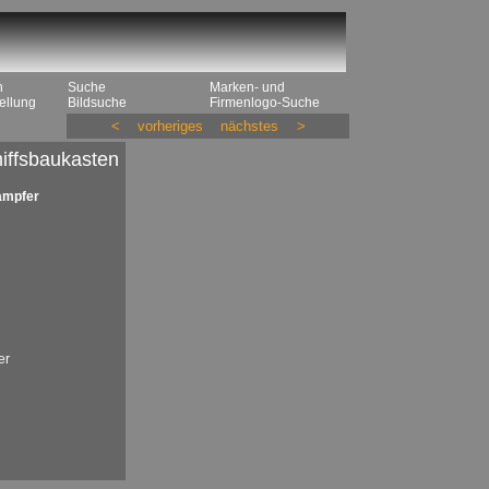
n
Suche
Marken- und
ellung
Bildsuche
Firmenlogo-Suche
<
vorheriges
nächstes
>
iffsbaukasten
ampfer
er