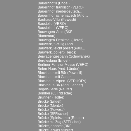
Bauernhof II (Engel)
Bauernhof, fränkisch (VERO)
Bauernhof, niederdeutsch...
Bauernhof, schematisch (And....
Bauhaus-Villa (Pewesti)
Baustelle (VERO)
Baustelle II (VERO)
Bauwagen-Auto (BKF
Blumenau)
Bauwagen-Denkmal (Heros)
Bauwerk, 5-teilig (And....
Bauwerk, leicht poliert (Paul...
Bauwerk, poliert (Heros)
Beiwagengespann (Schowanek)
Bergfestung (Engel)
Berliner-Fenster-Messe (VERO)
Beton-Haus (And. Länder)
Blockhaus mit Bär (Pewesti)
Blockhaus mit Garten...
Blockhaus, Alpen- (VERHOFA)
Blockhaus-BK (And. Länder)
Bogen-Serie (Reuter)
Bomber (C. Fritzsche)
Brunnen (Holler)
Brücke (Engel)
Brücke (Mentor)
Brücke (Pewesti)
Brücke (SFFischer)
Brücke (Spielszene) (Reuter)
Brücke mit Zug (SFFischer)
Brücke, doppelt (BKF...
Brücke, etwas stilisiert...