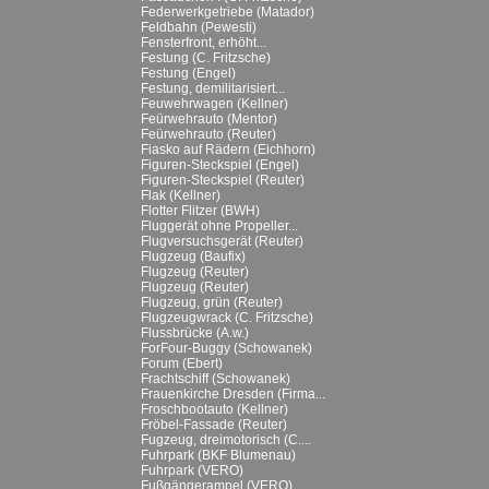
Federwerkgetriebe (Matador)
Feldbahn (Pewesti)
Fensterfront, erhöht...
Festung (C. Fritzsche)
Festung (Engel)
Festung, demilitarisiert...
Feuwehrwagen (Kellner)
Feürwehrauto (Mentor)
Feürwehrauto (Reuter)
Fiasko auf Rädern (Eichhorn)
Figuren-Steckspiel (Engel)
Figuren-Steckspiel (Reuter)
Flak (Kellner)
Flotter Flitzer (BWH)
Fluggerät ohne Propeller...
Flugversuchsgerät (Reuter)
Flugzeug (Baufix)
Flugzeug (Reuter)
Flugzeug (Reuter)
Flugzeug, grün (Reuter)
Flugzeugwrack (C. Fritzsche)
Flussbrücke (A.w.)
ForFour-Buggy (Schowanek)
Forum (Ebert)
Frachtschiff (Schowanek)
Frauenkirche Dresden (Firma...
Froschbootauto (Kellner)
Fröbel-Fassade (Reuter)
Fugzeug, dreimotorisch (C....
Fuhrpark (BKF Blumenau)
Fuhrpark (VERO)
Fußgängerampel (VERO)