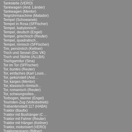
Tankstelle (VERO)
Tankwagen (And. Länder)
Tankwagen (Mentor)
Teigrührmaschine (Matador)
Tempel (Schowanek)
Tempel in Rosa (SFFischer)
Tempel, babylonisch...
Tempel, deutsch (Engel)
Tempel, griechisch (Reuter)
Tempel, quadratisch...
Tempel, römisch (SFFischer)
Tim, persönlich (Kellner)
Tisch und Sessel (Div. VK)
Tisch und Stühle (ALLBA)
Tischgarnitur (Sina)
Tor im Tor (SFFischer)
Tor, buntes (Reuter)
Tor, einfaches (Karl Louis...
Tor, gekünstelt (And....
Tor, karges (Mentor)
Tor, klassisch-römisch...
Tor, romanisch (Reuter)
Tor, schwungvolles...
Torbogen, kleiner (Engel)
Touristen-Zug (Volksbetrieb)
Trabantenstadt 117 (HABA)
Traktor (Baufix)
Traktor mit Bushänger (C....
Traktor mit Fahrer (Reuter)
Traktor mit Hänger (Kellner)
Traktor, motorisiert (VERO)
Traktorgespann (Bittner)