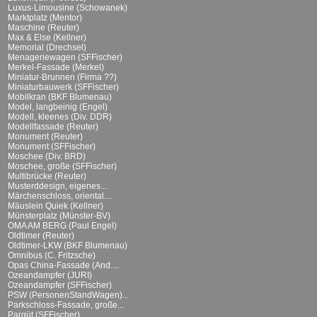
Luxus-Limousine (Schowanek)
Marktplatz (Mentor)
Maschine (Reuter)
Max & Else (Kellner)
Memorial (Drechsel)
Menageriewagen (SFFischer)
Merkel-Fassade (Merkel)
Miniatur-Brunnen (Firma ??)
Miniaturbauwerk (SFFischer)
Mobilkran (BKF Blumenau)
Model, langbeinig (Engel)
Modell, kleenes (Div. DDR)
Modellfassade (Reuter)
Monument (Reuter)
Monument (SFFischer)
Moschee (Div. BRD)
Moschee, große (SFFischer)
Multibrücke (Reuter)
Musterddesign, eigenes...
Märchenschloss, oriental....
Mäuslein Quiek (Kellner)
Münsterplatz (Münster-BV)
OMA AM BERG (Paul Engel)
Oldtimer (Reuter)
Oldtimer-LKW (BKF Blumenau)
Omnibus (C. Fritzsche)
Opas China-Fassade (And....
Ozeandampfer (JURI)
Ozeandampfer (SFFischer)
PSW (PersonenStandWagen)...
Parkschloss-Fassade, große...
Parqüt (SFFischer)