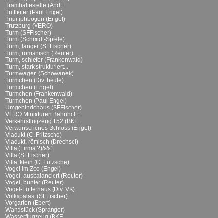
Tramhaltestelle (And....
Trittleiter (Paul Engel)
Triumphbogen (Engel)
Trutzburg (VERO)
Turm (SFFischer)
Turm (Schmidt-Spiele)
Turm, langer (SFFischer)
Turm, romanisch (Reuter)
Turm, schiefer (Frankenwald)
Turm, stark strukturiert...
Turmwagen (Schowanek)
Türmchen (Div. heute)
Türmchen (Engel)
Türmchen (Frankenwald)
Türmchen (Paul Engel)
Umgebindehaus (SFFischer)
VERO Miniaturen Bahnhof...
Verkehrsflugzeug 152 (BKF...
Verwunschenes Schloss (Engel)
Viadukt (C. Fritzsche)
Viadukt, römisch (Drechsel)
Villa (Firma ?)&&1
Villa (SFFischer)
Villa, klein (C. Fritzsche)
Vogel im Zoo (Engel)
Vogel, ausbalanciert (Reuter)
Vogel, bunter (Reuter)
Vogel-Futterhaus (Div. VK)
Volkspalast (SFFischer)
Vorgarten (Ebert)
Wandstück (Spranger)
Wasserflugzeug (BKF