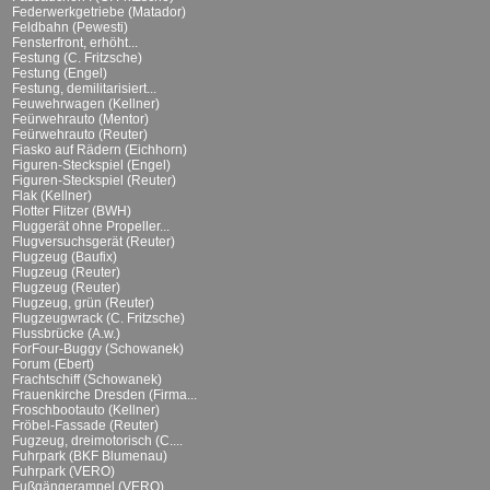
Federwerkgetriebe (Matador)
Feldbahn (Pewesti)
Fensterfront, erhöht...
Festung (C. Fritzsche)
Festung (Engel)
Festung, demilitarisiert...
Feuwehrwagen (Kellner)
Feürwehrauto (Mentor)
Feürwehrauto (Reuter)
Fiasko auf Rädern (Eichhorn)
Figuren-Steckspiel (Engel)
Figuren-Steckspiel (Reuter)
Flak (Kellner)
Flotter Flitzer (BWH)
Fluggerät ohne Propeller...
Flugversuchsgerät (Reuter)
Flugzeug (Baufix)
Flugzeug (Reuter)
Flugzeug (Reuter)
Flugzeug, grün (Reuter)
Flugzeugwrack (C. Fritzsche)
Flussbrücke (A.w.)
ForFour-Buggy (Schowanek)
Forum (Ebert)
Frachtschiff (Schowanek)
Frauenkirche Dresden (Firma...
Froschbootauto (Kellner)
Fröbel-Fassade (Reuter)
Fugzeug, dreimotorisch (C....
Fuhrpark (BKF Blumenau)
Fuhrpark (VERO)
Fußgängerampel (VERO)