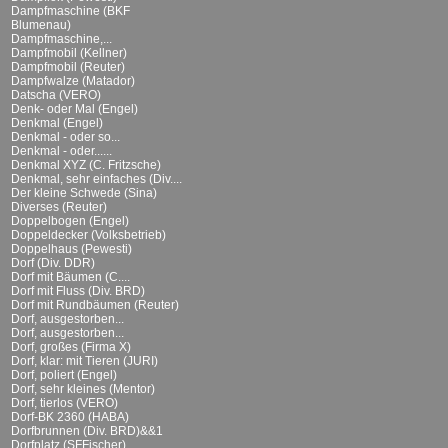
Dampfmaschine (BKF
Blumenau)
Dampfmaschine,...
Dampfmobil (Kellner)
Dampfmobil (Reuter)
Dampfwalze (Matador)
Datscha (VERO)
Denk- oder Mal (Engel)
Denkmal (Engel)
Denkmal - oder so...
Denkmal - oder......
Denkmal XYZ (C. Fritzsche)
Denkmal, sehr einfaches (Div....
Der kleine Schwede (Sina)
Diverses (Reuter)
Doppelbogen (Engel)
Doppeldecker (Volksbetrieb)
Doppelhaus (Pewesti)
Dorf (Div. DDR)
Dorf mit Bäumen (C....
Dorf mit Fluss (Div. BRD)
Dorf mit Rundbäumen (Reuter)
Dorf, ausgestorben...
Dorf, ausgestorben...
Dorf, großes (Firma X)
Dorf, klar: mit Tieren (JURI)
Dorf, poliert (Engel)
Dorf, sehr kleines (Mentor)
Dorf, tierlos (VERO)
Dorf-BK 2360 (HABA)
Dorfbrunnen (Div. BRD)&&1
Dorfplatz (SFFischer)