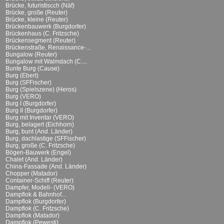
Brücke, futuristiscch (Näf)
Brücke, große (Reuter)
Brücke, kleine (Reuter)
Brückenbauwerk (Burgdorfer)
Brückenhaus (C. Fritzsche)
Brückensegment (Reuter)
Brückenstraße, Renaissance-...
Bungalow (Reuter)
Bungalow mit Walmdach (C....
Bunte Burg (Cause)
Burg (Ebert)
Burg (SFFischer)
Burg (Spielszene) (Heros)
Burg (VERO)
Burg I (Burgdorfer)
Burg II (Burgdorfer)
Burg mit Inventar (VERO)
Burg, belagert (Eichhorn)
Burg, bunt (And. Länder)
Burg, dachlastige (SFFischer)
Burg, große (C. Fritzsche)
Bögen-Bauwerk (Engel)
Chalet (And. Länder)
China-Fassade (And. Länder)
Chopper (Matador)
Container-Schiff (Reuter)
Dampfer, Modell- (VERO)
Dampflok & Bahnhof...
Dampflok (Burgdorfer)
Dampflok (C. Fritzsche)
Dampflok (Matador)
Dampflok (Pewesti)