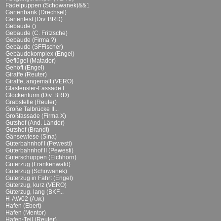
Fädelpuppen (Schowanek)&&1
Gartenbank (Drechsel)
Gartenfest (Div. BRD)
Gebäude ()
Gebäude (C. Fritzsche)
Gebäude (Firma ?)
Gebäude (SFFischer)
Gebäudekomplex (Engel)
Geflügel (Matador)
Gehöft (Engel)
Giraffe (Reuter)
Giraffe, angemalt (VERO)
Glasfenster-Fassade I...
Glockenturm (Div. BRD)
Grabstelle (Reuter)
Große Talbrücke II...
Großfassade (Firma X)
Gutshof (And. Länder)
Gutshof (Brandt)
Gänsewiese (Sina)
Güterbahnhof I (Pewesti)
Güterbahnhof II (Pewesti)
Güterschuppen (Eichhorn)
Güterzug (Frankenwald)
Güterzug (Schowanek)
Güterzug in Fahrt (Engel)
Güterzug, kurz (VERO)
Güterzug, lang (BKF...
H-AW02 (A.w.)
Hafen (Ebert)
Hafen (Mentor)
Hafen-Teil (Reuter)