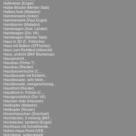
Hafenkran (Engel)
Halbe Brücke (Mentor Stab)
Halbes Auto (Matador)
Hammerwerk (Anker)
Hammerwerk (Paul Engel)
Handkarren (Matador)
Handwagen (And. Länder)
Handwagen (Div. VK)
Handwagen (Mentor Stab)
Haus in 3D (C. Fritzsche)
Haus mit Balkon (SFFischer)
Haus zum Richtfest (Albrecht)
Haus, undicht (BKF Blumenau)
Hausansicht...
Hausbau (Firma ?)
Hausbau (Reuter)
Hausbauversuche (C....
Hausfassade mit Einfahrt...
Hausfassade, sehr klein...
Hausfassade, zweigeschossig...
Hausfront (Reuter)
Hausfront m. Polizei (C....
Hausgrundstück (Div. VK)
Hausser-Auto (Hausser)
Helikopter (Matador)
Helikopter (Reuter)
Hexenhäuschen (Drechsel)
Hochdecker, 3-motorig (BKF...
Hochdecker, landend (Engel)
Hochhaus mit Schafsherde...
Hohes-Haus-Front (VEB...
Holzsteine, aufgestapelt...