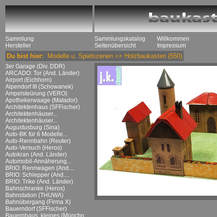
Sammlung
Sammlungskatalog
Willkommen
Hersteller
Seitenübersicht
Impressum
Du bist hier:
Modelle u. Spielszenen
=>
Holzbaukasten
(550)
3er Garage (Div. DDR)
ARCADO: Tor (And. Länder)
Airport (Eichhorn)
Alpendorf III (Schowanek)
Ampelsteürung (VERO)
Apothekerwaage (Matador)
Architektenhaus (SFFischer)
Architektenhäuser...
Architektenhäuser...
Augustusburg (Sina)
Auto-BK für 6 Modelle...
Auto-Rennbahn (Reuter)
Auto-Versuch (Heros)
Autokran (And. Länder)
Automobil-Annäherung...
BRIO: Rennwagen (And....
BRIO: Schlepper (And....
BRIO: Trike (And. Länder)
Bahnschranke (Heros)
Bahnstation (THUWA)
Bahnübergang (Firma X)
Bauerndorf (SFFischer)
Bauernhaus, kleines (Münchn....