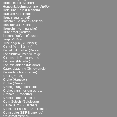
Hopps mobil (Kellner)
Horizontalbohrmaschine (VERO)
Hotel und Café (Eichhorn)
Hubi am Seil (Reuter)
Hängerzug (Engel)
Häschen-Seilbahn (Kellner)
Häschentaxi (Kellner)
Häuschen (C. Fritzsche)
Hühnerhof (Reuter)
Innenhof außen (Cause)
Jeep (VERO)
Jubelbogen (SFFischer)
Kamel (And. Länder)
Kamel mit Treiber (Reuter)
Kanalbrücke, merkwürdige...
Kanone mit Zugmaschine...
Karussel (Matador)
Karusselantrieb (Matador)
Katze, blauohrig (Schowanek)
Kerzenleuchter (Reuter)
Kiosk (Reuter)
Kirche (Hausser)
Kirche (Reuter)
Kirche, mängelbehaftete...
Kirche, transmoslemische...
Kirche? (Burgdorfer)
Kirchlein unbestimmter...
Klein-Sotschi (Spielzeug)
Kleine Burg (SFFischer)
Kleinkind-Fassade (SFFischer)
Kleinsegler (BKF Blumenau)
Kleinstadt (Brandt)