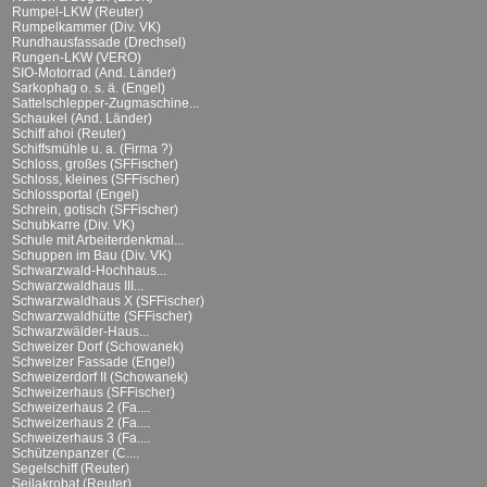
Rumpel-LKW (Reuter)
Rumpelkammer (Div. VK)
Rundhausfassade (Drechsel)
Rungen-LKW (VERO)
SIO-Motorrad (And. Länder)
Sarkophag o. s. ä. (Engel)
Sattelschlepper-Zugmaschine...
Schaukel (And. Länder)
Schiff ahoi (Reuter)
Schiffsmühle u. a. (Firma ?)
Schloss, großes (SFFischer)
Schloss, kleines (SFFischer)
Schlossportal (Engel)
Schrein, gotisch (SFFischer)
Schubkarre (Div. VK)
Schule mit Arbeiterdenkmal...
Schuppen im Bau (Div. VK)
Schwarzwald-Hochhaus...
Schwarzwaldhaus III...
Schwarzwaldhaus X (SFFischer)
Schwarzwaldhütte (SFFischer)
Schwarzwälder-Haus...
Schweizer Dorf (Schowanek)
Schweizer Fassade (Engel)
Schweizerdorf II (Schowanek)
Schweizerhaus (SFFischer)
Schweizerhaus 2 (Fa....
Schweizerhaus 2 (Fa....
Schweizerhaus 3 (Fa....
Schützenpanzer (C....
Segelschiff (Reuter)
Seilakrobat (Reuter)