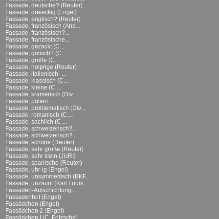
Fassade, deutsche? (Reuter)
Fassade, dreieckig (Engel)
Fassade, englisch? (Reuter)
Fassade, französisch (And....
Fassade, französisch?...
Fassade, französische...
Fassade, gezackt (C....
Fassade, gotisch? (C....
Fassade, große (C....
Fassade, holprige (Reuter)
Fassade, italienisch -...
Fassade, klassisch (C....
Fassade, kleine (C....
Fassade, kramerisch (Div....
Fassade, poliert...
Fassade, problematisch (Div....
Fassade, romanisch (C....
Fassade, sachlich (C....
Fassade, schweizerisch?...
Fassade, schweizerisch?...
Fassade, schöne (Reuter)
Fassade, sehr große (Reuter)
Fassade, sehr klein (JURI)
Fassade, spanische (Reuter)
Fassade, uhr-ig (Engel)
Fassade, unsymmetrisch (BKF...
Fassade, unzäunt (Karl Louis...
Fassaden-Aufschichtung...
Fassadenhof (Engel)
Fassädchen (Engel)
Fassädchen 2 (Engel)
Fassädchen I (C. Fritzsche)