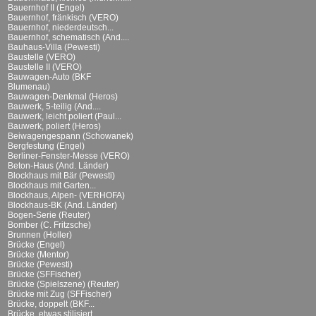
Bauernhof II (Engel)
Bauernhof, fränkisch (VERO)
Bauernhof, niederdeutsch...
Bauernhof, schematisch (And....
Bauhaus-Villa (Pewesti)
Baustelle (VERO)
Baustelle II (VERO)
Bauwagen-Auto (BKF
Blumenau)
Bauwagen-Denkmal (Heros)
Bauwerk, 5-teilig (And....
Bauwerk, leicht poliert (Paul...
Bauwerk, poliert (Heros)
Beiwagengespann (Schowanek)
Bergfestung (Engel)
Berliner-Fenster-Messe (VERO)
Beton-Haus (And. Länder)
Blockhaus mit Bär (Pewesti)
Blockhaus mit Garten...
Blockhaus, Alpen- (VERHOFA)
Blockhaus-BK (And. Länder)
Bogen-Serie (Reuter)
Bomber (C. Fritzsche)
Brunnen (Holler)
Brücke (Engel)
Brücke (Mentor)
Brücke (Pewesti)
Brücke (SFFischer)
Brücke (Spielszene) (Reuter)
Brücke mit Zug (SFFischer)
Brücke, doppelt (BKF...
Brücke, etwas stilisiert...