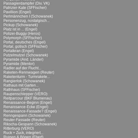
Passagierdampfer (Div. VK)
Patrizier-Kate (SFFischer)
Pavillion (Engel)
Perlmännchen I (Schowanek)
Personenzug, nostalgisch...
Pickup (Schowanek)
Platz ist in ... (Engel)
Polizei-Buggy (Heros)
Polymorph (SFFischer)
Portal, deutsches (Engel)
Portal, gotisch (SFFischer)
Portalkran (Engel)
Putzelmutzel (Schowanek)
Pyramide (And. Länder)
Pyramide (Mentor)
Radler auf der Flucht...
Raketen-Rennwagen (Reuter)
Raketenturm - Turmrakete...
Rangierlok (Schowanek)
Rathaus mit Garten...
Rathhaus (SFFischer)
Raupenschlepper (VERO)
Reitparcour (BKF Blumenau)
Renaissance-Beginn (Engel)
Renaissance-Ecke (Engel)
Renaissance-Fassade? (Engel)
Renngespann (Schowanek)
Reuter-Fassade (Reuter)
Rikscha-Gespann (Schowanek)
Ritterburg (VERO)
Ruck + Zuck, integriert...
Ruinen & Bögen (Ebert)