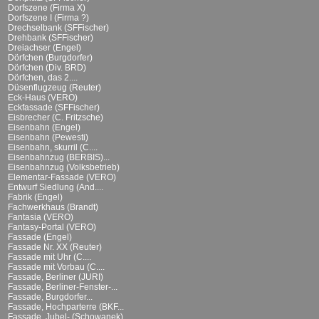
Dorfszene (Firma X)
Dorfszene I (Firma ?)
Drechselbank (SFFischer)
Drehbank (SFFischer)
Dreiachser (Engel)
Dörfchen (Burgdorfer)
Dörfchen (Div. BRD)
Dörfchen, das 2....
Düsenflugzeug (Reuter)
Eck-Haus (VERO)
Eckfassade (SFFischer)
Eisbrecher (C. Fritzsche)
Eisenbahn (Engel)
Eisenbahn (Pewesti)
Eisenbahn, skurril (C....
Eisenbahnzug (BERBIS)...
Eisenbahnzug (Volksbetrieb)
Elementar-Fassade (VERO)
Entwurf Siedlung (And....
Fabrik (Engel)
Fachwerkhaus (Brandt)
Fantasia (VERO)
Fantasy-Portal (VERO)
Fassade (Engel)
Fassade Nr. XX (Reuter)
Fassade mit Uhr (C....
Fassade mit Vorbau (C....
Fassade, Berliner (JURI)
Fassade, Berliner-Fenster-...
Fassade, Burgdorfer...
Fassade, Hochparterre (BKF...
Fassade, Jubel- (Schowanek)