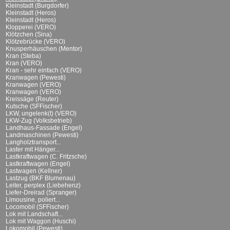
Kleinstadt (Burgdorfer)
Kleinstadt (Heros)
Kleinstadt (Heros)
Klopperei (VERO)
Klötzchen (Sina)
Klötzebrücke (VERO)
Knusperhäuschen (Mentor)
Kran (Steba)
Kran (VERO)
Kran - sehr einfach (VERO)
Kranwagen (Pewesti)
Kranwagen (VERO)
Kranwagen (VERO)
Kreissäge (Reuter)
Kutsche (SFFischer)
LKW, ungelenk(t) (VERO)
LKW-Zug (Volksbetrieb)
Landhaus-Fassade (Engel)
Landmaschinen (Pewesti)
Langholztransport...
Laster mit Hänger...
Lastkraftwagen (C. Fritzsche)
Lastkraftwagen (Engel)
Lastwagen (Kellner)
Lastzug (BKF Blumenau)
Leiter, perplex (Liebehenz)
Liefer-Dreirad (Spranger)
Limousine, poliert...
Locomobil (SFFischer)
Lok mit Landschaft...
Lok mit Waggon (Huschi)
Lokomobil (Pewesti)