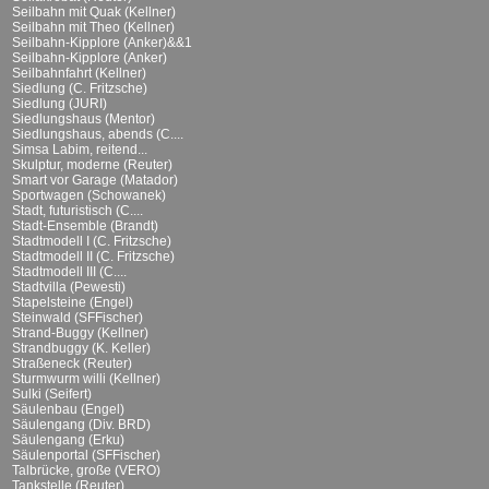
Seilbahn mit Quak (Kellner)
Seilbahn mit Theo (Kellner)
Seilbahn-Kipplore (Anker)&&1
Seilbahn-Kipplore (Anker)
Seilbahnfahrt (Kellner)
Siedlung (C. Fritzsche)
Siedlung (JURI)
Siedlungshaus (Mentor)
Siedlungshaus, abends (C....
Simsa Labim, reitend...
Skulptur, moderne (Reuter)
Smart vor Garage (Matador)
Sportwagen (Schowanek)
Stadt, futuristisch (C....
Stadt-Ensemble (Brandt)
Stadtmodell I (C. Fritzsche)
Stadtmodell II (C. Fritzsche)
Stadtmodell III (C....
Stadtvilla (Pewesti)
Stapelsteine (Engel)
Steinwald (SFFischer)
Strand-Buggy (Kellner)
Strandbuggy (K. Keller)
Straßeneck (Reuter)
Sturmwurm willi (Kellner)
Sulki (Seifert)
Säulenbau (Engel)
Säulengang (Div. BRD)
Säulengang (Erku)
Säulenportal (SFFischer)
Talbrücke, große (VERO)
Tankstelle (Reuter)