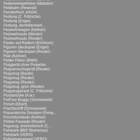
Federwerkgetriebe (Matador)
Feldbahn (Pewesti)
Fensterfront, erhöht...
Festung (C. Fritzsche)
Festung (Engel)
Festung, demilitarisiert...
Feuwehrwagen (Kellner)
Feürwehrauto (Mentor)
Feürwehrauto (Reuter)
Fiasko auf Rädern (Eichhorn)
Figuren-Steckspiel (Engel)
Figuren-Steckspiel (Reuter)
Flak (Kellner)
Flotter Flitzer (BWH)
Fluggerät ohne Propeller...
Flugversuchsgerät (Reuter)
Flugzeug (Baufix)
Flugzeug (Reuter)
Flugzeug (Reuter)
Flugzeug, grün (Reuter)
Flugzeugwrack (C. Fritzsche)
Flussbrücke (A.w.)
ForFour-Buggy (Schowanek)
Forum (Ebert)
Frachtschiff (Schowanek)
Frauenkirche Dresden (Firma...
Froschbootauto (Kellner)
Fröbel-Fassade (Reuter)
Fugzeug, dreimotorisch (C....
Fuhrpark (BKF Blumenau)
Fuhrpark (VERO)
Fußgängerampel (VERO)