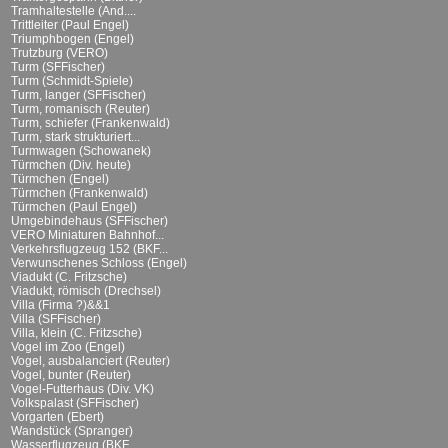
Tramhaltestelle (And....
Trittleiter (Paul Engel)
Triumphbogen (Engel)
Trutzburg (VERO)
Turm (SFFischer)
Turm (Schmidt-Spiele)
Turm, langer (SFFischer)
Turm, romanisch (Reuter)
Turm, schiefer (Frankenwald)
Turm, stark strukturiert...
Turmwagen (Schowanek)
Türmchen (Div. heute)
Türmchen (Engel)
Türmchen (Frankenwald)
Türmchen (Paul Engel)
Umgebindehaus (SFFischer)
VERO Miniaturen Bahnhof...
Verkehrsflugzeug 152 (BKF...
Verwunschenes Schloss (Engel)
Viadukt (C. Fritzsche)
Viadukt, römisch (Drechsel)
Villa (Firma ?)&&1
Villa (SFFischer)
Villa, klein (C. Fritzsche)
Vogel im Zoo (Engel)
Vogel, ausbalanciert (Reuter)
Vogel, bunter (Reuter)
Vogel-Futterhaus (Div. VK)
Volkspalast (SFFischer)
Vorgarten (Ebert)
Wandstück (Spranger)
Wasserflugzeug (BKF