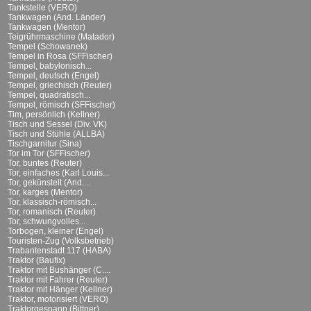
Tankstelle (VERO)
Tankwagen (And. Länder)
Tankwagen (Mentor)
Teigrührmaschine (Matador)
Tempel (Schowanek)
Tempel in Rosa (SFFischer)
Tempel, babylonisch...
Tempel, deutsch (Engel)
Tempel, griechisch (Reuter)
Tempel, quadratisch...
Tempel, römisch (SFFischer)
Tim, persönlich (Kellner)
Tisch und Sessel (Div. VK)
Tisch und Stühle (ALLBA)
Tischgarnitur (Sina)
Tor im Tor (SFFischer)
Tor, buntes (Reuter)
Tor, einfaches (Karl Louis...
Tor, gekünstelt (And....
Tor, karges (Mentor)
Tor, klassisch-römisch...
Tor, romanisch (Reuter)
Tor, schwungvolles...
Torbogen, kleiner (Engel)
Touristen-Zug (Volksbetrieb)
Trabantenstadt 117 (HABA)
Traktor (Baufix)
Traktor mit Bushänger (C....
Traktor mit Fahrer (Reuter)
Traktor mit Hänger (Kellner)
Traktor, motorisiert (VERO)
Traktorgespann (Bittner)