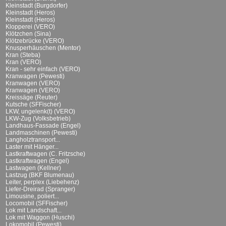
Kleinstadt (Burgdorfer)
Kleinstadt (Heros)
Kleinstadt (Heros)
Klopperei (VERO)
Klötzchen (Sina)
Klötzebrücke (VERO)
Knusperhäuschen (Mentor)
Kran (Steba)
Kran (VERO)
Kran - sehr einfach (VERO)
Kranwagen (Pewesti)
Kranwagen (VERO)
Kranwagen (VERO)
Kreissäge (Reuter)
Kutsche (SFFischer)
LKW, ungelenk(t) (VERO)
LKW-Zug (Volksbetrieb)
Landhaus-Fassade (Engel)
Landmaschinen (Pewesti)
Langholztransport...
Laster mit Hänger...
Lastkraftwagen (C. Fritzsche)
Lastkraftwagen (Engel)
Lastwagen (Kellner)
Lastzug (BKF Blumenau)
Leiter, perplex (Liebehenz)
Liefer-Dreirad (Spranger)
Limousine, poliert...
Locomobil (SFFischer)
Lok mit Landschaft...
Lok mit Waggon (Huschi)
Lokomobil (Pewesti)