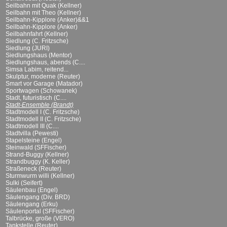
Seilbahn mit Quak (Kellner)
Seilbahn mit Theo (Kellner)
Seilbahn-Kipplore (Anker)&&1
Seilbahn-Kipplore (Anker)
Seilbahnfahrt (Kellner)
Siedlung (C. Fritzsche)
Siedlung (JURI)
Siedlungshaus (Mentor)
Siedlungshaus, abends (C....
Simsa Labim, reitend...
Skulptur, moderne (Reuter)
Smart vor Garage (Matador)
Sportwagen (Schowanek)
Stadt, futuristisch (C....
Stadt-Ensemble (Brandt)
Stadtmodell I (C. Fritzsche)
Stadtmodell II (C. Fritzsche)
Stadtmodell III (C....
Stadtvilla (Pewesti)
Stapelsteine (Engel)
Steinwald (SFFischer)
Strand-Buggy (Kellner)
Strandbuggy (K. Keller)
Straßeneck (Reuter)
Sturmwurm willi (Kellner)
Sulki (Seifert)
Säulenbau (Engel)
Säulengang (Div. BRD)
Säulengang (Erku)
Säulenportal (SFFischer)
Talbrücke, große (VERO)
Tankstelle (Reuter)