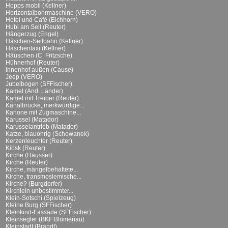
Hopps mobil (Kellner)
Horizontalbohrmaschine (VERO)
Hotel und Café (Eichhorn)
Hubi am Seil (Reuter)
Hängerzug (Engel)
Häschen-Seilbahn (Kellner)
Häschentaxi (Kellner)
Häuschen (C. Fritzsche)
Hühnerhof (Reuter)
Innenhof außen (Cause)
Jeep (VERO)
Jubelbogen (SFFischer)
Kamel (And. Länder)
Kamel mit Treiber (Reuter)
Kanalbrücke, merkwürdige...
Kanone mit Zugmaschine...
Karussel (Matador)
Karusselantrieb (Matador)
Katze, blauohrig (Schowanek)
Kerzenleuchter (Reuter)
Kiosk (Reuter)
Kirche (Hausser)
Kirche (Reuter)
Kirche, mängelbehaftete...
Kirche, transmoslemische...
Kirche? (Burgdorfer)
Kirchlein unbestimmter...
Klein-Sotschi (Spielzeug)
Kleine Burg (SFFischer)
Kleinkind-Fassade (SFFischer)
Kleinsegler (BKF Blumenau)
Kleinstadt (Brandt)