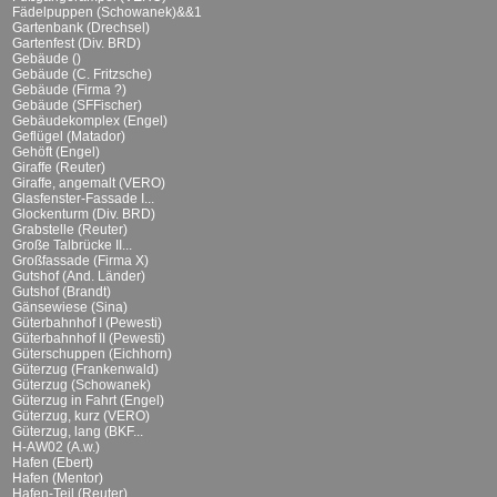
Fädelpuppen (Schowanek)&&1
Gartenbank (Drechsel)
Gartenfest (Div. BRD)
Gebäude ()
Gebäude (C. Fritzsche)
Gebäude (Firma ?)
Gebäude (SFFischer)
Gebäudekomplex (Engel)
Geflügel (Matador)
Gehöft (Engel)
Giraffe (Reuter)
Giraffe, angemalt (VERO)
Glasfenster-Fassade I...
Glockenturm (Div. BRD)
Grabstelle (Reuter)
Große Talbrücke II...
Großfassade (Firma X)
Gutshof (And. Länder)
Gutshof (Brandt)
Gänsewiese (Sina)
Güterbahnhof I (Pewesti)
Güterbahnhof II (Pewesti)
Güterschuppen (Eichhorn)
Güterzug (Frankenwald)
Güterzug (Schowanek)
Güterzug in Fahrt (Engel)
Güterzug, kurz (VERO)
Güterzug, lang (BKF...
H-AW02 (A.w.)
Hafen (Ebert)
Hafen (Mentor)
Hafen-Teil (Reuter)