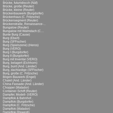
Brücke, futuristiscch (Näf)
Brücke, große (Reuter)
Brücke, kleine (Reuter)
Brückenbauwerk (Burgdorfer)
Brückenhaus (C. Fritzsche)
Brückensegment (Reuter)
Brückenstraße, Renaissance-...
Bungalow (Reuter)
Bungalow mit Walmdach (C....
Bunte Burg (Cause)
Burg (Ebert)
Burg (SFFischer)
Burg (Spielszene) (Heros)
Burg (VERO)
Burg I (Burgdorfer)
Burg II (Burgdorfer)
Burg mit Inventar (VERO)
Burg, belagert (Eichhorn)
Burg, bunt (And. Länder)
Burg, dachlastige (SFFischer)
Burg, große (C. Fritzsche)
Bögen-Bauwerk (Engel)
Chalet (And. Länder)
China-Fassade (And. Länder)
Chopper (Matador)
Container-Schiff (Reuter)
Dampfer, Modell- (VERO)
Dampflok & Bahnhof...
Dampflok (Burgdorfer)
Dampflok (C. Fritzsche)
Dampflok (Matador)
Dampflok (Pewesti)