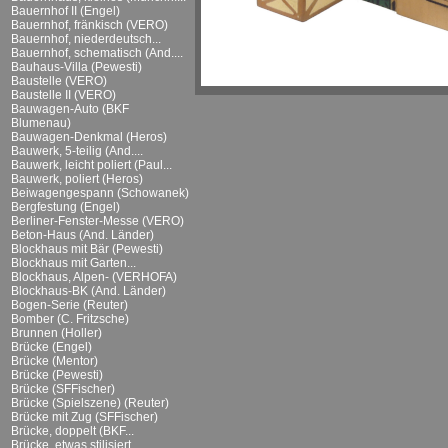
Bauernhof II (Engel)
Bauernhof, fränkisch (VERO)
Bauernhof, niederdeutsch...
Bauernhof, schematisch (And....
Bauhaus-Villa (Pewesti)
Baustelle (VERO)
Baustelle II (VERO)
Bauwagen-Auto (BKF
Blumenau)
Bauwagen-Denkmal (Heros)
Bauwerk, 5-teilig (And....
Bauwerk, leicht poliert (Paul...
Bauwerk, poliert (Heros)
Beiwagengespann (Schowanek)
Bergfestung (Engel)
Berliner-Fenster-Messe (VERO)
Beton-Haus (And. Länder)
Blockhaus mit Bär (Pewesti)
Blockhaus mit Garten...
Blockhaus, Alpen- (VERHOFA)
Blockhaus-BK (And. Länder)
Bogen-Serie (Reuter)
Bomber (C. Fritzsche)
Brunnen (Holler)
Brücke (Engel)
Brücke (Mentor)
Brücke (Pewesti)
Brücke (SFFischer)
Brücke (Spielszene) (Reuter)
Brücke mit Zug (SFFischer)
Brücke, doppelt (BKF...
Brücke, etwas stilisiert...