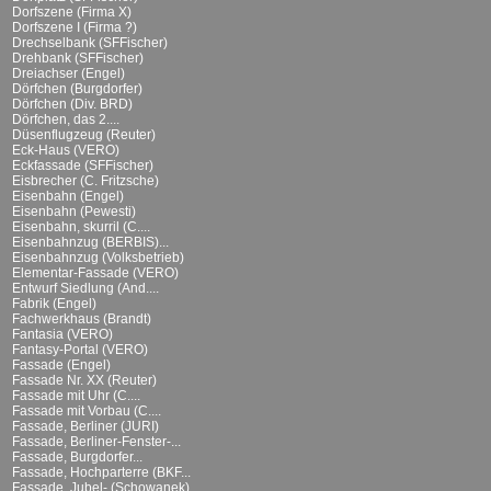
Dorfszene (Firma X)
Dorfszene I (Firma ?)
Drechselbank (SFFischer)
Drehbank (SFFischer)
Dreiachser (Engel)
Dörfchen (Burgdorfer)
Dörfchen (Div. BRD)
Dörfchen, das 2....
Düsenflugzeug (Reuter)
Eck-Haus (VERO)
Eckfassade (SFFischer)
Eisbrecher (C. Fritzsche)
Eisenbahn (Engel)
Eisenbahn (Pewesti)
Eisenbahn, skurril (C....
Eisenbahnzug (BERBIS)...
Eisenbahnzug (Volksbetrieb)
Elementar-Fassade (VERO)
Entwurf Siedlung (And....
Fabrik (Engel)
Fachwerkhaus (Brandt)
Fantasia (VERO)
Fantasy-Portal (VERO)
Fassade (Engel)
Fassade Nr. XX (Reuter)
Fassade mit Uhr (C....
Fassade mit Vorbau (C....
Fassade, Berliner (JURI)
Fassade, Berliner-Fenster-...
Fassade, Burgdorfer...
Fassade, Hochparterre (BKF...
Fassade, Jubel- (Schowanek)