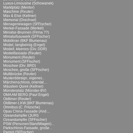
Luxus-Limousine (Schowanek)
Marktplatz (Mentor)
Maschine (Reuter)
Max & Else (Kellner)
Memorial (Drechsel)
Menageriewagen (SFFischer)
Merkel-Fassade (Merkel)
Miniatur-Brunnen (Firma ??)
Miniaturbauwerk (SFFischer)
Mobilkran (BKF Blumenau)
Model, langbeinig (Engel)
Modell, kleenes (Div. DDR)
Modellfassade (Reuter)
Monument (Reuter)
Monument (SFFischer)
Moschee (Div. BRD)
Moschee, große (SFFischer)
Multibrücke (Reuter)
Musterddesign, eigenes...
Märchenschloss, oriental....
Mäuslein Quiek (Kellner)
Münsterplatz (Münster-BV)
OMA AM BERG (Paul Engel)
Oldtimer (Reuter)
Oldtimer-LKW (BKF Blumenau)
Omnibus (C. Fritzsche)
Opas China-Fassade (And....
Ozeandampfer (JURI)
Ozeandampfer (SFFischer)
PSW (PersonenStandWagen)...
Parkschloss-Fassade, große...
Parqüt (SFFischer)