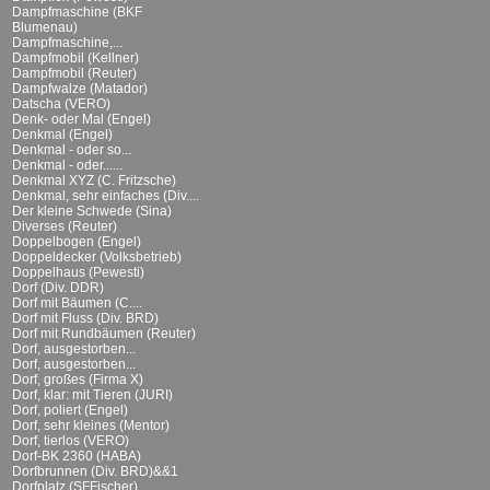
Dampfmaschine (BKF
Blumenau)
Dampfmaschine,...
Dampfmobil (Kellner)
Dampfmobil (Reuter)
Dampfwalze (Matador)
Datscha (VERO)
Denk- oder Mal (Engel)
Denkmal (Engel)
Denkmal - oder so...
Denkmal - oder......
Denkmal XYZ (C. Fritzsche)
Denkmal, sehr einfaches (Div....
Der kleine Schwede (Sina)
Diverses (Reuter)
Doppelbogen (Engel)
Doppeldecker (Volksbetrieb)
Doppelhaus (Pewesti)
Dorf (Div. DDR)
Dorf mit Bäumen (C....
Dorf mit Fluss (Div. BRD)
Dorf mit Rundbäumen (Reuter)
Dorf, ausgestorben...
Dorf, ausgestorben...
Dorf, großes (Firma X)
Dorf, klar: mit Tieren (JURI)
Dorf, poliert (Engel)
Dorf, sehr kleines (Mentor)
Dorf, tierlos (VERO)
Dorf-BK 2360 (HABA)
Dorfbrunnen (Div. BRD)&&1
Dorfplatz (SFFischer)