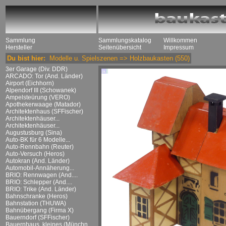
Sammlung
Sammlungskatalog
Willkommen
Hersteller
Seitenübersicht
Impressum
Du bist hier:
Modelle u. Spielszenen
=>
Holzbaukasten
(550)
3er Garage (Div. DDR)
ARCADO: Tor (And. Länder)
Airport (Eichhorn)
Alpendorf III (Schowanek)
Ampelsteürung (VERO)
Apothekerwaage (Matador)
Architektenhaus (SFFischer)
Architektenhäuser...
Architektenhäuser...
Augustusburg (Sina)
Auto-BK für 6 Modelle...
Auto-Rennbahn (Reuter)
Auto-Versuch (Heros)
Autokran (And. Länder)
Automobil-Annäherung...
BRIO: Rennwagen (And....
BRIO: Schlepper (And....
BRIO: Trike (And. Länder)
Bahnschranke (Heros)
Bahnstation (THUWA)
Bahnübergang (Firma X)
Bauerndorf (SFFischer)
Bauernhaus, kleines (Münchn....