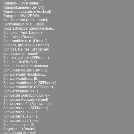
Rumpel-LKW (Reuter)
Rumpelkammer (Div. VK)
Rundhausfassade (Drechsel)
Rungen-LKW (VERO)
SIO-Motorrad (And. Länder)
Sarkophag o. s. ä. (Engel)
Sattelschlepper-Zugmaschine...
Schaukel (And. Länder)
Schiff ahoi (Reuter)
Schiffsmühle u. a. (Firma ?)
Schloss, großes (SFFischer)
Schloss, kleines (SFFischer)
Schlossportal (Engel)
Schrein, gotisch (SFFischer)
Schubkarre (Div. VK)
Schule mit Arbeiterdenkmal...
Schuppen im Bau (Div. VK)
Schwarzwald-Hochhaus...
Schwarzwaldhaus III...
Schwarzwaldhaus X (SFFischer)
Schwarzwaldhütte (SFFischer)
Schwarzwälder-Haus...
Schweizer Dorf (Schowanek)
Schweizer Fassade (Engel)
Schweizerdorf II (Schowanek)
Schweizerhaus (SFFischer)
Schweizerhaus 2 (Fa....
Schweizerhaus 2 (Fa....
Schweizerhaus 3 (Fa....
Schützenpanzer (C....
Segelschiff (Reuter)
Seilakrobat (Reuter)