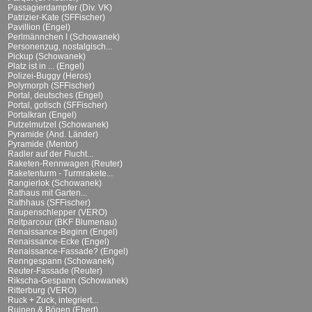
Passagierdampfer (Div. VK)
Patrizier-Kate (SFFischer)
Pavillion (Engel)
Perlmännchen I (Schowanek)
Personenzug, nostalgisch...
Pickup (Schowanek)
Platz ist in ... (Engel)
Polizei-Buggy (Heros)
Polymorph (SFFischer)
Portal, deutsches (Engel)
Portal, gotisch (SFFischer)
Portalkran (Engel)
Putzelmutzel (Schowanek)
Pyramide (And. Länder)
Pyramide (Mentor)
Radler auf der Flucht...
Raketen-Rennwagen (Reuter)
Raketenturm - Turmrakete...
Rangierlok (Schowanek)
Rathaus mit Garten...
Rathhaus (SFFischer)
Raupenschlepper (VERO)
Reitparcour (BKF Blumenau)
Renaissance-Beginn (Engel)
Renaissance-Ecke (Engel)
Renaissance-Fassade? (Engel)
Renngespann (Schowanek)
Reuter-Fassade (Reuter)
Rikscha-Gespann (Schowanek)
Ritterburg (VERO)
Ruck + Zuck, integriert...
Ruinen & Bögen (Ebert)