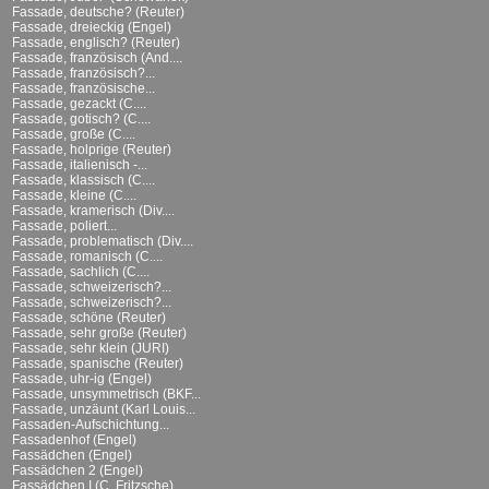
Fassade, deutsche? (Reuter)
Fassade, dreieckig (Engel)
Fassade, englisch? (Reuter)
Fassade, französisch (And....
Fassade, französisch?...
Fassade, französische...
Fassade, gezackt (C....
Fassade, gotisch? (C....
Fassade, große (C....
Fassade, holprige (Reuter)
Fassade, italienisch -...
Fassade, klassisch (C....
Fassade, kleine (C....
Fassade, kramerisch (Div....
Fassade, poliert...
Fassade, problematisch (Div....
Fassade, romanisch (C....
Fassade, sachlich (C....
Fassade, schweizerisch?...
Fassade, schweizerisch?...
Fassade, schöne (Reuter)
Fassade, sehr große (Reuter)
Fassade, sehr klein (JURI)
Fassade, spanische (Reuter)
Fassade, uhr-ig (Engel)
Fassade, unsymmetrisch (BKF...
Fassade, unzäunt (Karl Louis...
Fassaden-Aufschichtung...
Fassadenhof (Engel)
Fassädchen (Engel)
Fassädchen 2 (Engel)
Fassädchen I (C. Fritzsche)