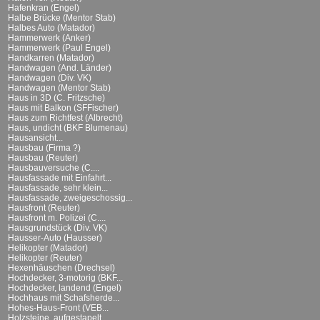
Hafenkran (Engel)
Halbe Brücke (Mentor Stab)
Halbes Auto (Matador)
Hammerwerk (Anker)
Hammerwerk (Paul Engel)
Handkarren (Matador)
Handwagen (And. Länder)
Handwagen (Div. VK)
Handwagen (Mentor Stab)
Haus in 3D (C. Fritzsche)
Haus mit Balkon (SFFischer)
Haus zum Richtfest (Albrecht)
Haus, undicht (BKF Blumenau)
Hausansicht...
Hausbau (Firma ?)
Hausbau (Reuter)
Hausbauversuche (C....
Hausfassade mit Einfahrt...
Hausfassade, sehr klein...
Hausfassade, zweigeschossig...
Hausfront (Reuter)
Hausfront m. Polizei (C....
Hausgrundstück (Div. VK)
Hausser-Auto (Hausser)
Helikopter (Matador)
Helikopter (Reuter)
Hexenhäuschen (Drechsel)
Hochdecker, 3-motorig (BKF...
Hochdecker, landend (Engel)
Hochhaus mit Schafsherde...
Hohes-Haus-Front (VEB...
Holzsteine, aufgestapelt...