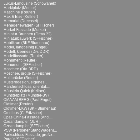
Luxus-Limousine (Schowanek)
Marktplatz (Mentor)
Maschine (Reuter)
Max & Else (Kellner)
Memorial (Drechsel)
Menageriewagen (SFFischer)
Merkel-Fassade (Merkel)
Miniatur-Brunnen (Firma ??)
Miniaturbauwerk (SFFischer)
Mobilkran (BKF Blumenau)
Model, langbeinig (Engel)
Modell, kleenes (Div. DDR)
Modellfassade (Reuter)
Monument (Reuter)
Monument (SFFischer)
Moschee (Div. BRD)
Moschee, große (SFFischer)
Multibrücke (Reuter)
Musterddesign, eigenes...
Märchenschloss, oriental....
Mäuslein Quiek (Kellner)
Münsterplatz (Münster-BV)
OMA AM BERG (Paul Engel)
Oldtimer (Reuter)
Oldtimer-LKW (BKF Blumenau)
Omnibus (C. Fritzsche)
Opas China-Fassade (And....
Ozeandampfer (JURI)
Ozeandampfer (SFFischer)
PSW (PersonenStandWagen)...
Parkschloss-Fassade, große...
Parqüt (SFFischer)