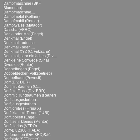
Dampfmaschine (BKF
Blumenau)
Dampfmaschine,...
Dampfmobil (Kellner)
Dampfmobil (Reuter)
Dampfwalze (Matador)
Datscha (VERO)
Denk- oder Mal (Engel)
Denkmal (Engel)
Denkmal - oder so...
Denkmal - oder......
Denkmal XYZ (C. Fritzsche)
Denkmal, sehr einfaches (Div....
Der kleine Schwede (Sina)
Diverses (Reuter)
Doppelbogen (Engel)
Doppeldecker (Volksbetrieb)
Doppelhaus (Pewesti)
Dorf (Div. DDR)
Dorf mit Bäumen (C....
Dorf mit Fluss (Div. BRD)
Dorf mit Rundbäumen (Reuter)
Dorf, ausgestorben...
Dorf, ausgestorben...
Dorf, großes (Firma X)
Dorf, klar: mit Tieren (JURI)
Dorf, poliert (Engel)
Dorf, sehr kleines (Mentor)
Dorf, tierlos (VERO)
Dorf-BK 2360 (HABA)
Dorfbrunnen (Div. BRD)&&1
Dorfplatz (SFFischer)