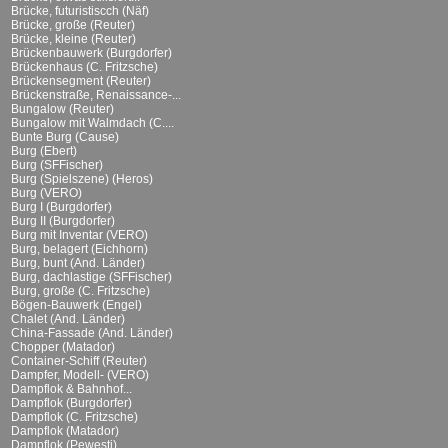
Brücke, futuristiscch (Näf)
Brücke, große (Reuter)
Brücke, kleine (Reuter)
Brückenbauwerk (Burgdorfer)
Brückenhaus (C. Fritzsche)
Brückensegment (Reuter)
Brückenstraße, Renaissance-...
Bungalow (Reuter)
Bungalow mit Walmdach (C....
Bunte Burg (Cause)
Burg (Ebert)
Burg (SFFischer)
Burg (Spielszene) (Heros)
Burg (VERO)
Burg I (Burgdorfer)
Burg II (Burgdorfer)
Burg mit Inventar (VERO)
Burg, belagert (Eichhorn)
Burg, bunt (And. Länder)
Burg, dachlastige (SFFischer)
Burg, große (C. Fritzsche)
Bögen-Bauwerk (Engel)
Chalet (And. Länder)
China-Fassade (And. Länder)
Chopper (Matador)
Container-Schiff (Reuter)
Dampfer, Modell- (VERO)
Dampflok & Bahnhof...
Dampflok (Burgdorfer)
Dampflok (C. Fritzsche)
Dampflok (Matador)
Dampflok (Pewesti)