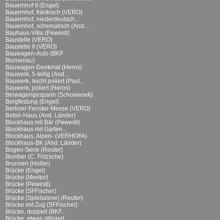
Bauernhof II (Engel)
Bauernhof, fränkisch (VERO)
Bauernhof, niederdeutsch...
Bauernhof, schematisch (And....
Bauhaus-Villa (Pewesti)
Baustelle (VERO)
Baustelle II (VERO)
Bauwagen-Auto (BKF
Blumenau)
Bauwagen-Denkmal (Heros)
Bauwerk, 5-teilig (And....
Bauwerk, leicht poliert (Paul...
Bauwerk, poliert (Heros)
Beiwagengespann (Schowanek)
Bergfestung (Engel)
Berliner-Fenster-Messe (VERO)
Beton-Haus (And. Länder)
Blockhaus mit Bär (Pewesti)
Blockhaus mit Garten...
Blockhaus, Alpen- (VERHOFA)
Blockhaus-BK (And. Länder)
Bogen-Serie (Reuter)
Bomber (C. Fritzsche)
Brunnen (Holler)
Brücke (Engel)
Brücke (Mentor)
Brücke (Pewesti)
Brücke (SFFischer)
Brücke (Spielszene) (Reuter)
Brücke mit Zug (SFFischer)
Brücke, doppelt (BKF...
Brücke, etwas stilisiert...