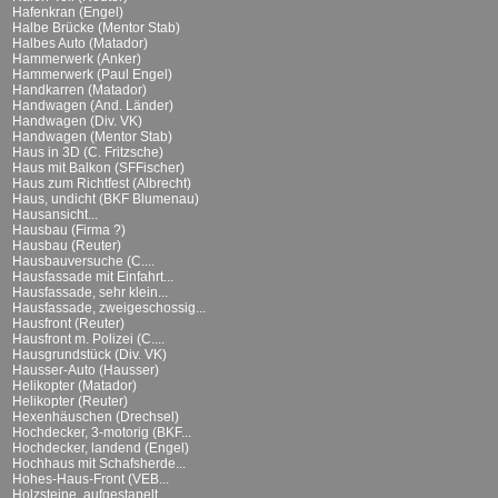
Hafenkran (Engel)
Halbe Brücke (Mentor Stab)
Halbes Auto (Matador)
Hammerwerk (Anker)
Hammerwerk (Paul Engel)
Handkarren (Matador)
Handwagen (And. Länder)
Handwagen (Div. VK)
Handwagen (Mentor Stab)
Haus in 3D (C. Fritzsche)
Haus mit Balkon (SFFischer)
Haus zum Richtfest (Albrecht)
Haus, undicht (BKF Blumenau)
Hausansicht...
Hausbau (Firma ?)
Hausbau (Reuter)
Hausbauversuche (C....
Hausfassade mit Einfahrt...
Hausfassade, sehr klein...
Hausfassade, zweigeschossig...
Hausfront (Reuter)
Hausfront m. Polizei (C....
Hausgrundstück (Div. VK)
Hausser-Auto (Hausser)
Helikopter (Matador)
Helikopter (Reuter)
Hexenhäuschen (Drechsel)
Hochdecker, 3-motorig (BKF...
Hochdecker, landend (Engel)
Hochhaus mit Schafsherde...
Hohes-Haus-Front (VEB...
Holzsteine, aufgestapelt...