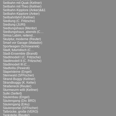
Seilbahn mit Quak (Kellner)
Seilbahn mit Theo (Kellner)
Seilbahn-Kipplore (Anker)&&1
Seilbahn-Kipplore (Anker)
Seilbahnfahrt (Kellner)
Siedlung (C. Fritzsche)
Siedlung (JURI)
Siedlungshaus (Mentor)
Siedlungshaus, abends (C....
Simsa Labim, reitend...
Skulptur, moderne (Reuter)
Smart vor Garage (Matador)
Sportwagen (Schowanek)
Stadt, futuristisch (C....
Stadt-Ensemble (Brandt)
Stadtmodell I (C. Fritzsche)
Stadtmodell II (C. Fritzsche)
Stadtmodell III (C....
Stadtvilla (Pewesti)
Stapelsteine (Engel)
Steinwald (SFFischer)
Strand-Buggy (Kellner)
Strandbuggy (K. Keller)
Straßeneck (Reuter)
Sturmwurm willi (Kellner)
Sulki (Seifert)
Säulenbau (Engel)
Säulengang (Div. BRD)
Säulengang (Erku)
Säulenportal (SFFischer)
Talbrücke, große (VERO)
Tankstelle (Reuter)