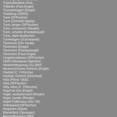
Tramhaltestelle (And....
Trittleiter (Paul Engel)
Triumphbogen (Engel)
Trutzburg (VERO)
Turm (SFFischer)
Turm (Schmidt-Spiele)
Turm, langer (SFFischer)
Turm, romanisch (Reuter)
Turm, schiefer (Frankenwald)
Turm, stark strukturiert...
Turmwagen (Schowanek)
Türmchen (Div. heute)
Türmchen (Engel)
Türmchen (Frankenwald)
Türmchen (Paul Engel)
Umgebindehaus (SFFischer)
VERO Miniaturen Bahnhof...
Verkehrsflugzeug 152 (BKF...
Verwunschenes Schloss (Engel)
Viadukt (C. Fritzsche)
Viadukt, römisch (Drechsel)
Villa (Firma ?)&&1
Villa (SFFischer)
Villa, klein (C. Fritzsche)
Vogel im Zoo (Engel)
Vogel, ausbalanciert (Reuter)
Vogel, bunter (Reuter)
Vogel-Futterhaus (Div. VK)
Volkspalast (SFFischer)
Vorgarten (Ebert)
Wandstück (Spranger)
Wasserflugzeug (BKF