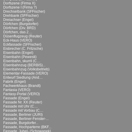
Dorfszene (Firma X)
Dorfszene I (Firma ?)
Drechselbank (SFFischer)
Drehbank (SFFischer)
Dreiachser (Engel)
Dörfchen (Burgdorfer)
Dörfchen (Div. BRD)
Dörfchen, das 2....
Düsenflugzeug (Reuter)
Eck-Haus (VERO)
Eckfassade (SFFischer)
Eisbrecher (C. Fritzsche)
Eisenbahn (Engel)
Eisenbahn (Pewesti)
Eisenbahn, skurril (C....
Eisenbahnzug (BERBIS)...
Eisenbahnzug (Volksbetrieb)
Elementar-Fassade (VERO)
Entwurf Siedlung (And....
Fabrik (Engel)
Fachwerkhaus (Brandt)
Fantasia (VERO)
Fantasy-Portal (VERO)
Fassade (Engel)
Fassade Nr. XX (Reuter)
Fassade mit Uhr (C....
Fassade mit Vorbau (C....
Fassade, Berliner (JURI)
Fassade, Berliner-Fenster-...
Fassade, Burgdorfer...
Fassade, Hochparterre (BKF...
Fassade, Jubel- (Schowanek)