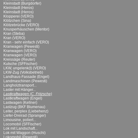
Kleinstadt (Burgdorfer)
Kleinstadt (Heros)
Kleinstadt (Heros)
Klopperei (VERO)
Klötzchen (Sina)
Klötzebrücke (VERO)
Knusperhäuschen (Mentor)
Kran (Steba)
Kran (VERO)
Kran - sehr einfach (VERO)
Kranwagen (Pewesti)
Kranwagen (VERO)
Kranwagen (VERO)
Kreissäge (Reuter)
Kutsche (SFFischer)
LKW, ungelenk(t) (VERO)
LKW-Zug (Volksbetrieb)
Landhaus-Fassade (Engel)
Landmaschinen (Pewesti)
Langholztransport...
Laster mit Hänger...
Lastkraftwagen (C. Fritzsche)
Lastkraftwagen (Engel)
Lastwagen (Kellner)
Lastzug (BKF Blumenau)
Leiter, perplex (Liebehenz)
Liefer-Dreirad (Spranger)
Limousine, poliert...
Locomobil (SFFischer)
Lok mit Landschaft...
Lok mit Waggon (Huschi)
Lokomobil (Pewesti)