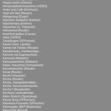
Hopps mobil (Kellner)
Horizontalbohrmaschine (VERO)
Hotel und Café (Eichhorn)
Hubi am Seil (Reuter)
Hängerzug (Engel)
Häschen-Seilbahn (Kellner)
Häschentaxi (Kellner)
Häuschen (C. Fritzsche)
Hühnerhof (Reuter)
Innenhof außen (Cause)
Jeep (VERO)
Jubelbogen (SFFischer)
Kamel (And. Länder)
Kamel mit Treiber (Reuter)
Kanalbrücke, merkwürdige...
Kanone mit Zugmaschine...
Karussel (Matador)
Karusselantrieb (Matador)
Katze, blauohrig (Schowanek)
Kerzenleuchter (Reuter)
Kiosk (Reuter)
Kirche (Hausser)
Kirche (Reuter)
Kirche, mängelbehaftete...
Kirche, transmoslemische...
Kirche? (Burgdorfer)
Kirchlein unbestimmter...
Klein-Sotschi (Spielzeug)
Kleine Burg (SFFischer)
Kleinkind-Fassade (SFFischer)
Kleinsegler (BKF Blumenau)
Kleinstadt (Brandt)