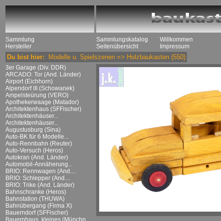
Sammlung
Sammlungskatalog
Willkommen
Hersteller
Seitenübersicht
Impressum
Du bist hier:
Modelle u. Spielszenen
=>
Holzbaukasten
(550)
3er Garage (Div. DDR)
ARCADO: Tor (And. Länder)
Airport (Eichhorn)
Alpendorf III (Schowanek)
Ampelsteürung (VERO)
Apothekerwaage (Matador)
Architektenhaus (SFFischer)
Architektenhäuser...
Architektenhäuser...
Augustusburg (Sina)
Auto-BK für 6 Modelle...
Auto-Rennbahn (Reuter)
Auto-Versuch (Heros)
Autokran (And. Länder)
Automobil-Annäherung...
BRIO: Rennwagen (And....
BRIO: Schlepper (And....
BRIO: Trike (And. Länder)
Bahnschranke (Heros)
Bahnstation (THUWA)
Bahnübergang (Firma X)
Bauerndorf (SFFischer)
Bauernhaus, kleines (Münchn....