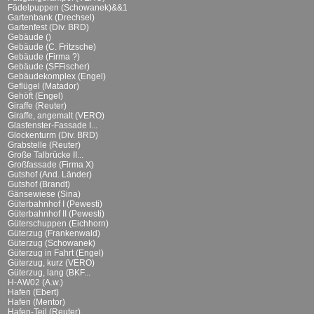
Fädelpuppen (Schowanek)&&1
Gartenbank (Drechsel)
Gartenfest (Div. BRD)
Gebäude ()
Gebäude (C. Fritzsche)
Gebäude (Firma ?)
Gebäude (SFFischer)
Gebäudekomplex (Engel)
Geflügel (Matador)
Gehöft (Engel)
Giraffe (Reuter)
Giraffe, angemalt (VERO)
Glasfenster-Fassade I...
Glockenturm (Div. BRD)
Grabstelle (Reuter)
Große Talbrücke II...
Großfassade (Firma X)
Gutshof (And. Länder)
Gutshof (Brandt)
Gänsewiese (Sina)
Güterbahnhof I (Pewesti)
Güterbahnhof II (Pewesti)
Güterschuppen (Eichhorn)
Güterzug (Frankenwald)
Güterzug (Schowanek)
Güterzug in Fahrt (Engel)
Güterzug, kurz (VERO)
Güterzug, lang (BKF...
H-AW02 (A.w.)
Hafen (Ebert)
Hafen (Mentor)
Hafen-Teil (Reuter)