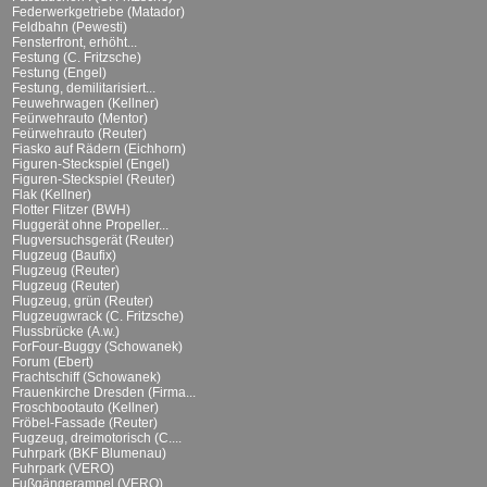
Federwerkgetriebe (Matador)
Feldbahn (Pewesti)
Fensterfront, erhöht...
Festung (C. Fritzsche)
Festung (Engel)
Festung, demilitarisiert...
Feuwehrwagen (Kellner)
Feürwehrauto (Mentor)
Feürwehrauto (Reuter)
Fiasko auf Rädern (Eichhorn)
Figuren-Steckspiel (Engel)
Figuren-Steckspiel (Reuter)
Flak (Kellner)
Flotter Flitzer (BWH)
Fluggerät ohne Propeller...
Flugversuchsgerät (Reuter)
Flugzeug (Baufix)
Flugzeug (Reuter)
Flugzeug (Reuter)
Flugzeug, grün (Reuter)
Flugzeugwrack (C. Fritzsche)
Flussbrücke (A.w.)
ForFour-Buggy (Schowanek)
Forum (Ebert)
Frachtschiff (Schowanek)
Frauenkirche Dresden (Firma...
Froschbootauto (Kellner)
Fröbel-Fassade (Reuter)
Fugzeug, dreimotorisch (C....
Fuhrpark (BKF Blumenau)
Fuhrpark (VERO)
Fußgängerampel (VERO)