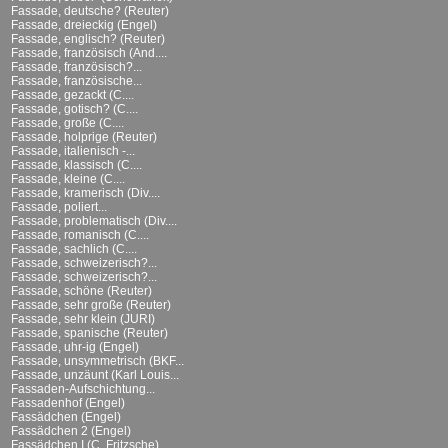
Fassade, deutsche? (Reuter)
Fassade, dreieckig (Engel)
Fassade, englisch? (Reuter)
Fassade, französisch (And....
Fassade, französisch?...
Fassade, französische...
Fassade, gezackt (C....
Fassade, gotisch? (C....
Fassade, große (C....
Fassade, holprige (Reuter)
Fassade, italienisch -...
Fassade, klassisch (C....
Fassade, kleine (C....
Fassade, kramerisch (Div....
Fassade, poliert...
Fassade, problematisch (Div....
Fassade, romanisch (C....
Fassade, sachlich (C....
Fassade, schweizerisch?...
Fassade, schweizerisch?...
Fassade, schöne (Reuter)
Fassade, sehr große (Reuter)
Fassade, sehr klein (JURI)
Fassade, spanische (Reuter)
Fassade, uhr-ig (Engel)
Fassade, unsymmetrisch (BKF...
Fassade, unzäunt (Karl Louis...
Fassaden-Aufschichtung...
Fassadenhof (Engel)
Fassädchen (Engel)
Fassädchen 2 (Engel)
Fassädchen I (C. Fritzsche)