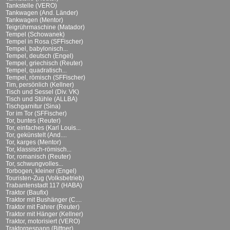
Tankstelle (VERO)
Tankwagen (And. Länder)
Tankwagen (Mentor)
Teigrührmaschine (Matador)
Tempel (Schowanek)
Tempel in Rosa (SFFischer)
Tempel, babylonisch...
Tempel, deutsch (Engel)
Tempel, griechisch (Reuter)
Tempel, quadratisch...
Tempel, römisch (SFFischer)
Tim, persönlich (Kellner)
Tisch und Sessel (Div. VK)
Tisch und Stühle (ALLBA)
Tischgarnitur (Sina)
Tor im Tor (SFFischer)
Tor, buntes (Reuter)
Tor, einfaches (Karl Louis...
Tor, gekünstelt (And....
Tor, karges (Mentor)
Tor, klassisch-römisch...
Tor, romanisch (Reuter)
Tor, schwungvolles...
Torbogen, kleiner (Engel)
Touristen-Zug (Volksbetrieb)
Trabantenstadt 117 (HABA)
Traktor (Baufix)
Traktor mit Bushänger (C....
Traktor mit Fahrer (Reuter)
Traktor mit Hänger (Kellner)
Traktor, motorisiert (VERO)
Traktorgespann (Bittner)