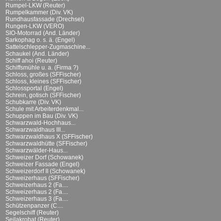
Rumpel-LKW (Reuter)
Rumpelkammer (Div. VK)
Rundhausfassade (Drechsel)
Rungen-LKW (VERO)
SIO-Motorrad (And. Länder)
Sarkophag o. s. ä. (Engel)
Sattelschlepper-Zugmaschine...
Schaukel (And. Länder)
Schiff ahoi (Reuter)
Schiffsmühle u. a. (Firma ?)
Schloss, großes (SFFischer)
Schloss, kleines (SFFischer)
Schlossportal (Engel)
Schrein, gotisch (SFFischer)
Schubkarre (Div. VK)
Schule mit Arbeiterdenkmal...
Schuppen im Bau (Div. VK)
Schwarzwald-Hochhaus...
Schwarzwaldhaus III...
Schwarzwaldhaus X (SFFischer)
Schwarzwaldhütte (SFFischer)
Schwarzwälder-Haus...
Schweizer Dorf (Schowanek)
Schweizer Fassade (Engel)
Schweizerdorf II (Schowanek)
Schweizerhaus (SFFischer)
Schweizerhaus 2 (Fa....
Schweizerhaus 2 (Fa....
Schweizerhaus 3 (Fa....
Schützenpanzer (C....
Segelschiff (Reuter)
Seilakrobat (Reuter)