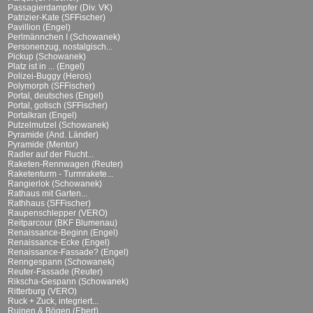
Passagierdampfer (Div. VK)
Patrizier-Kate (SFFischer)
Pavillion (Engel)
Perlmännchen I (Schowanek)
Personenzug, nostalgisch...
Pickup (Schowanek)
Platz ist in ... (Engel)
Polizei-Buggy (Heros)
Polymorph (SFFischer)
Portal, deutsches (Engel)
Portal, gotisch (SFFischer)
Portalkran (Engel)
Putzelmutzel (Schowanek)
Pyramide (And. Länder)
Pyramide (Mentor)
Radler auf der Flucht...
Raketen-Rennwagen (Reuter)
Raketenturm - Turmrakete...
Rangierlok (Schowanek)
Rathaus mit Garten...
Rathhaus (SFFischer)
Raupenschlepper (VERO)
Reitparcour (BKF Blumenau)
Renaissance-Beginn (Engel)
Renaissance-Ecke (Engel)
Renaissance-Fassade? (Engel)
Renngespann (Schowanek)
Reuter-Fassade (Reuter)
Rikscha-Gespann (Schowanek)
Ritterburg (VERO)
Ruck + Zuck, integriert...
Ruinen & Bögen (Ebert)