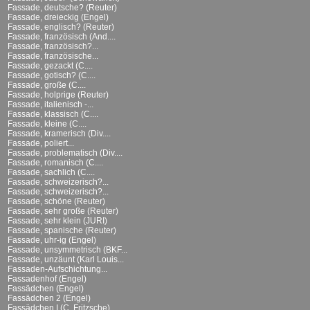
Fassade, deutsche? (Reuter)
Fassade, dreieckig (Engel)
Fassade, englisch? (Reuter)
Fassade, französisch (And....
Fassade, französisch?...
Fassade, französische...
Fassade, gezackt (C....
Fassade, gotisch? (C....
Fassade, große (C....
Fassade, holprige (Reuter)
Fassade, italienisch -...
Fassade, klassisch (C....
Fassade, kleine (C....
Fassade, kramerisch (Div....
Fassade, poliert...
Fassade, problematisch (Div....
Fassade, romanisch (C....
Fassade, sachlich (C....
Fassade, schweizerisch?...
Fassade, schweizerisch?...
Fassade, schöne (Reuter)
Fassade, sehr große (Reuter)
Fassade, sehr klein (JURI)
Fassade, spanische (Reuter)
Fassade, uhr-ig (Engel)
Fassade, unsymmetrisch (BKF...
Fassade, unzäunt (Karl Louis...
Fassaden-Aufschichtung...
Fassadenhof (Engel)
Fassädchen (Engel)
Fassädchen 2 (Engel)
Fassädchen I (C. Fritzsche)