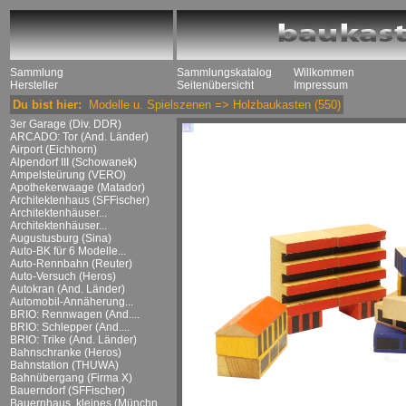
Sammlung
Sammlungskatalog
Willkommen
Hersteller
Seitenübersicht
Impressum
Du bist hier:
Modelle u. Spielszenen
=>
Holzbaukasten
(550)
3er Garage (Div. DDR)
ARCADO: Tor (And. Länder)
Airport (Eichhorn)
Alpendorf III (Schowanek)
Ampelsteürung (VERO)
Apothekerwaage (Matador)
Architektenhaus (SFFischer)
Architektenhäuser...
Architektenhäuser...
Augustusburg (Sina)
Auto-BK für 6 Modelle...
Auto-Rennbahn (Reuter)
Auto-Versuch (Heros)
Autokran (And. Länder)
Automobil-Annäherung...
BRIO: Rennwagen (And....
BRIO: Schlepper (And....
BRIO: Trike (And. Länder)
Bahnschranke (Heros)
Bahnstation (THUWA)
Bahnübergang (Firma X)
Bauerndorf (SFFischer)
Bauernhaus, kleines (Münchn....