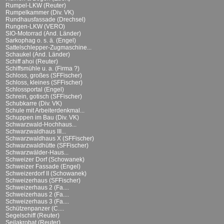
Rumpel-LKW (Reuter)
Rumpelkammer (Div. VK)
Rundhausfassade (Drechsel)
Rungen-LKW (VERO)
SIO-Motorrad (And. Länder)
Sarkophag o. s. ä. (Engel)
Sattelschlepper-Zugmaschine...
Schaukel (And. Länder)
Schiff ahoi (Reuter)
Schiffsmühle u. a. (Firma ?)
Schloss, großes (SFFischer)
Schloss, kleines (SFFischer)
Schlossportal (Engel)
Schrein, gotisch (SFFischer)
Schubkarre (Div. VK)
Schule mit Arbeiterdenkmal...
Schuppen im Bau (Div. VK)
Schwarzwald-Hochhaus...
Schwarzwaldhaus III...
Schwarzwaldhaus X (SFFischer)
Schwarzwaldhütte (SFFischer)
Schwarzwälder-Haus...
Schweizer Dorf (Schowanek)
Schweizer Fassade (Engel)
Schweizerdorf II (Schowanek)
Schweizerhaus (SFFischer)
Schweizerhaus 2 (Fa....
Schweizerhaus 2 (Fa....
Schweizerhaus 3 (Fa....
Schützenpanzer (C....
Segelschiff (Reuter)
Seilakrobat (Reuter)