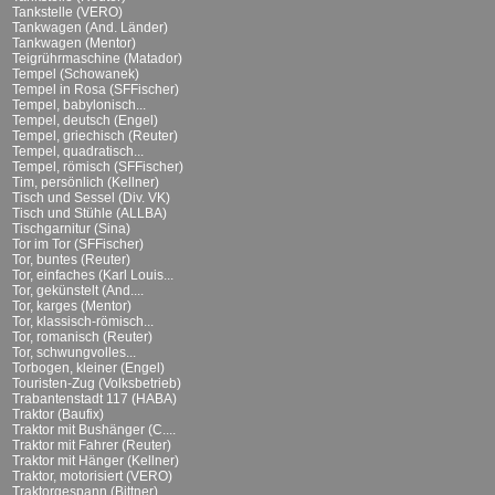
Tankstelle (VERO)
Tankwagen (And. Länder)
Tankwagen (Mentor)
Teigrührmaschine (Matador)
Tempel (Schowanek)
Tempel in Rosa (SFFischer)
Tempel, babylonisch...
Tempel, deutsch (Engel)
Tempel, griechisch (Reuter)
Tempel, quadratisch...
Tempel, römisch (SFFischer)
Tim, persönlich (Kellner)
Tisch und Sessel (Div. VK)
Tisch und Stühle (ALLBA)
Tischgarnitur (Sina)
Tor im Tor (SFFischer)
Tor, buntes (Reuter)
Tor, einfaches (Karl Louis...
Tor, gekünstelt (And....
Tor, karges (Mentor)
Tor, klassisch-römisch...
Tor, romanisch (Reuter)
Tor, schwungvolles...
Torbogen, kleiner (Engel)
Touristen-Zug (Volksbetrieb)
Trabantenstadt 117 (HABA)
Traktor (Baufix)
Traktor mit Bushänger (C....
Traktor mit Fahrer (Reuter)
Traktor mit Hänger (Kellner)
Traktor, motorisiert (VERO)
Traktorgespann (Bittner)