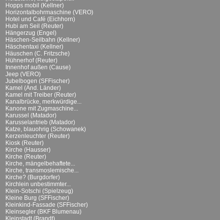
Hopps mobil (Kellner)
Horizontalbohrmaschine (VERO)
Hotel und Café (Eichhorn)
Hubi am Seil (Reuter)
Hängerzug (Engel)
Häschen-Seilbahn (Kellner)
Häschentaxi (Kellner)
Häuschen (C. Fritzsche)
Hühnerhof (Reuter)
Innenhof außen (Cause)
Jeep (VERO)
Jubelbogen (SFFischer)
Kamel (And. Länder)
Kamel mit Treiber (Reuter)
Kanalbrücke, merkwürdige...
Kanone mit Zugmaschine...
Karussel (Matador)
Karusselantrieb (Matador)
Katze, blauohrig (Schowanek)
Kerzenleuchter (Reuter)
Kiosk (Reuter)
Kirche (Hausser)
Kirche (Reuter)
Kirche, mängelbehaftete...
Kirche, transmoslemische...
Kirche? (Burgdorfer)
Kirchlein unbestimmter...
Klein-Sotschi (Spielzeug)
Kleine Burg (SFFischer)
Kleinkind-Fassade (SFFischer)
Kleinsegler (BKF Blumenau)
Kleinstadt (Brandt)