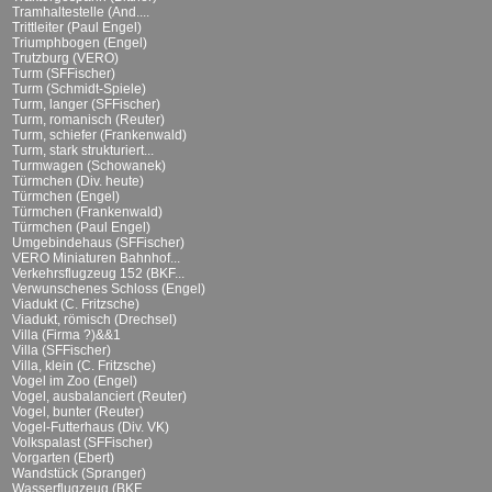
Tramhaltestelle (And....
Trittleiter (Paul Engel)
Triumphbogen (Engel)
Trutzburg (VERO)
Turm (SFFischer)
Turm (Schmidt-Spiele)
Turm, langer (SFFischer)
Turm, romanisch (Reuter)
Turm, schiefer (Frankenwald)
Turm, stark strukturiert...
Turmwagen (Schowanek)
Türmchen (Div. heute)
Türmchen (Engel)
Türmchen (Frankenwald)
Türmchen (Paul Engel)
Umgebindehaus (SFFischer)
VERO Miniaturen Bahnhof...
Verkehrsflugzeug 152 (BKF...
Verwunschenes Schloss (Engel)
Viadukt (C. Fritzsche)
Viadukt, römisch (Drechsel)
Villa (Firma ?)&&1
Villa (SFFischer)
Villa, klein (C. Fritzsche)
Vogel im Zoo (Engel)
Vogel, ausbalanciert (Reuter)
Vogel, bunter (Reuter)
Vogel-Futterhaus (Div. VK)
Volkspalast (SFFischer)
Vorgarten (Ebert)
Wandstück (Spranger)
Wasserflugzeug (BKF