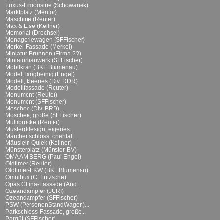
Luxus-Limousine (Schowanek)
Marktplatz (Mentor)
Maschine (Reuter)
Max & Else (Kellner)
Memorial (Drechsel)
Menageriewagen (SFFischer)
Merkel-Fassade (Merkel)
Miniatur-Brunnen (Firma ??)
Miniaturbauwerk (SFFischer)
Mobilkran (BKF Blumenau)
Model, langbeinig (Engel)
Modell, kleenes (Div. DDR)
Modellfassade (Reuter)
Monument (Reuter)
Monument (SFFischer)
Moschee (Div. BRD)
Moschee, große (SFFischer)
Multibrücke (Reuter)
Musterddesign, eigenes...
Märchenschloss, oriental....
Mäuslein Quiek (Kellner)
Münsterplatz (Münster-BV)
OMA AM BERG (Paul Engel)
Oldtimer (Reuter)
Oldtimer-LKW (BKF Blumenau)
Omnibus (C. Fritzsche)
Opas China-Fassade (And....
Ozeandampfer (JURI)
Ozeandampfer (SFFischer)
PSW (PersonenStandWagen)...
Parkschloss-Fassade, große...
Parqüt (SFFischer)