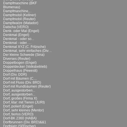
Dampfmaschine (BKF
Blumenau)
Dampfmaschine,...
Dampfmobil (Kellner)
Dampfmobil (Reuter)
Dampfwalze (Matador)
Datscha (VERO)
Denk- oder Mal (Engel)
Denkmal (Engel)
Denkmal - oder so...
Denkmal - oder......
Denkmal XYZ (C. Fritzsche)
Denkmal, sehr einfaches (Div....
Der kleine Schwede (Sina)
Diverses (Reuter)
Doppelbogen (Engel)
Doppeldecker (Volksbetrieb)
Doppelhaus (Pewesti)
Dorf (Div. DDR)
Dorf mit Bäumen (C....
Dorf mit Fluss (Div. BRD)
Dorf mit Rundbäumen (Reuter)
Dorf, ausgestorben...
Dorf, ausgestorben...
Dorf, großes (Firma X)
Dorf, klar: mit Tieren (JURI)
Dorf, poliert (Engel)
Dorf, sehr kleines (Mentor)
Dorf, tierlos (VERO)
Dorf-BK 2360 (HABA)
Dorfbrunnen (Div. BRD)&&1
Dorfplatz (SFFischer)