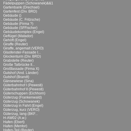
Fädelpuppen (Schowanek)&&1
Gartenbank (Drechsel)
Gartenfest (Div. BRD)
Gebäude ()
Gebäude (C. Fritzsche)
Gebäude (Firma ?)
Gebäude (SFFischer)
Gebäudekomplex (Engel)
Geflügel (Matador)
Gehöft (Engel)
Giraffe (Reuter)
Giraffe, angemalt (VERO)
Glasfenster-Fassade I...
Glockenturm (Div. BRD)
Grabstelle (Reuter)
Große Talbrücke II...
Großfassade (Firma X)
Gutshof (And. Länder)
Gutshof (Brandt)
Gänsewiese (Sina)
Güterbahnhof I (Pewesti)
Güterbahnhof II (Pewesti)
Güterschuppen (Eichhorn)
Güterzug (Frankenwald)
Güterzug (Schowanek)
Güterzug in Fahrt (Engel)
Güterzug, kurz (VERO)
Güterzug, lang (BKF...
H-AW02 (A.w.)
Hafen (Ebert)
Hafen (Mentor)
Hafen-Teil (Reuter)