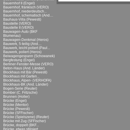
Bauernhof II (Engel)
Bauernhof, fränkisch (VERO)
Bauernhof, niederdeutsch...
Bauernhof, schematisch (And....
Bauhaus-Villa (Pewesti)
Baustelle (VERO)
Baustelle II (VERO)
Bauwagen-Auto (BKF
Blumenau)
Bauwagen-Denkmal (Heros)
Bauwerk, 5-teilig (And....
Bauwerk, leicht poliert (Paul...
Bauwerk, poliert (Heros)
Beiwagengespann (Schowanek)
Bergfestung (Engel)
Berliner-Fenster-Messe (VERO)
Beton-Haus (And. Länder)
Blockhaus mit Bär (Pewesti)
Blockhaus mit Garten...
Blockhaus, Alpen- (VERHOFA)
Blockhaus-BK (And. Länder)
Bogen-Serie (Reuter)
Bomber (C. Fritzsche)
Brunnen (Holler)
Brücke (Engel)
Brücke (Mentor)
Brücke (Pewesti)
Brücke (SFFischer)
Brücke (Spielszene) (Reuter)
Brücke mit Zug (SFFischer)
Brücke, doppelt (BKF...
Brücke, etwas stilisiert...