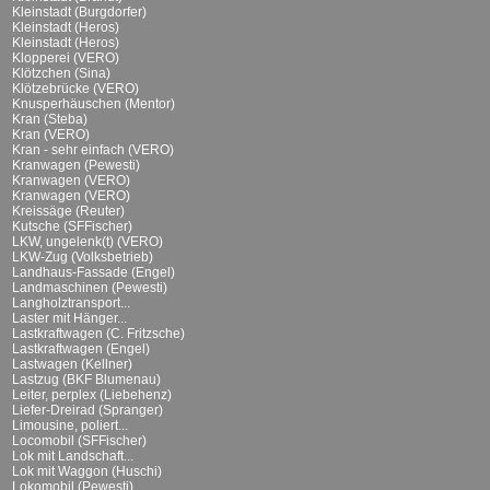
Kleinstadt (Burgdorfer)
Kleinstadt (Heros)
Kleinstadt (Heros)
Klopperei (VERO)
Klötzchen (Sina)
Klötzebrücke (VERO)
Knusperhäuschen (Mentor)
Kran (Steba)
Kran (VERO)
Kran - sehr einfach (VERO)
Kranwagen (Pewesti)
Kranwagen (VERO)
Kranwagen (VERO)
Kreissäge (Reuter)
Kutsche (SFFischer)
LKW, ungelenk(t) (VERO)
LKW-Zug (Volksbetrieb)
Landhaus-Fassade (Engel)
Landmaschinen (Pewesti)
Langholztransport...
Laster mit Hänger...
Lastkraftwagen (C. Fritzsche)
Lastkraftwagen (Engel)
Lastwagen (Kellner)
Lastzug (BKF Blumenau)
Leiter, perplex (Liebehenz)
Liefer-Dreirad (Spranger)
Limousine, poliert...
Locomobil (SFFischer)
Lok mit Landschaft...
Lok mit Waggon (Huschi)
Lokomobil (Pewesti)