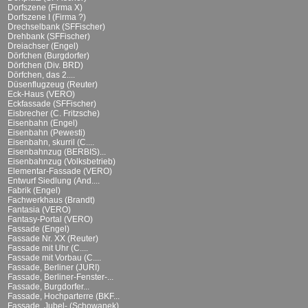
Dorfszene (Firma X)
Dorfszene I (Firma ?)
Drechselbank (SFFischer)
Drehbank (SFFischer)
Dreiachser (Engel)
Dörfchen (Burgdorfer)
Dörfchen (Div. BRD)
Dörfchen, das 2....
Düsenflugzeug (Reuter)
Eck-Haus (VERO)
Eckfassade (SFFischer)
Eisbrecher (C. Fritzsche)
Eisenbahn (Engel)
Eisenbahn (Pewesti)
Eisenbahn, skurril (C....
Eisenbahnzug (BERBIS)...
Eisenbahnzug (Volksbetrieb)
Elementar-Fassade (VERO)
Entwurf Siedlung (And....
Fabrik (Engel)
Fachwerkhaus (Brandt)
Fantasia (VERO)
Fantasy-Portal (VERO)
Fassade (Engel)
Fassade Nr. XX (Reuter)
Fassade mit Uhr (C....
Fassade mit Vorbau (C....
Fassade, Berliner (JURI)
Fassade, Berliner-Fenster-...
Fassade, Burgdorfer...
Fassade, Hochparterre (BKF...
Fassade, Jubel- (Schowanek)