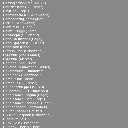
Passagierdampfer (Div. VK)
Patrizier-Kate (SFFischer)
Pavillion (Engel)
Perlmännchen I (Schowanek)
Personenzug, nostalgisch...
Pickup (Schowanek)
Platz ist in ... (Engel)
Polizei-Buggy (Heros)
Polymorph (SFFischer)
Portal, deutsches (Engel)
Portal, gotisch (SFFischer)
Portalkran (Engel)
Putzelmutzel (Schowanek)
Pyramide (And. Länder)
Pyramide (Mentor)
Radler auf der Flucht...
Raketen-Rennwagen (Reuter)
Raketenturm - Turmrakete...
Rangierlok (Schowanek)
Rathaus mit Garten...
Rathhaus (SFFischer)
Raupenschlepper (VERO)
Reitparcour (BKF Blumenau)
Renaissance-Beginn (Engel)
Renaissance-Ecke (Engel)
Renaissance-Fassade? (Engel)
Renngespann (Schowanek)
Reuter-Fassade (Reuter)
Rikscha-Gespann (Schowanek)
Ritterburg (VERO)
Ruck + Zuck, integriert...
Ruinen & Bögen (Ebert)