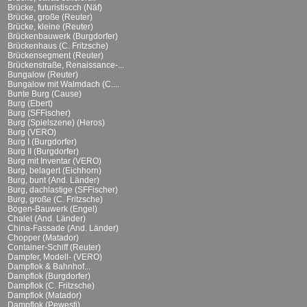
Brücke, futuristiscch (Näf)
Brücke, große (Reuter)
Brücke, kleine (Reuter)
Brückenbauwerk (Burgdorfer)
Brückenhaus (C. Fritzsche)
Brückensegment (Reuter)
Brückenstraße, Renaissance-...
Bungalow (Reuter)
Bungalow mit Walmdach (C....
Bunte Burg (Cause)
Burg (Ebert)
Burg (SFFischer)
Burg (Spielszene) (Heros)
Burg (VERO)
Burg I (Burgdorfer)
Burg II (Burgdorfer)
Burg mit Inventar (VERO)
Burg, belagert (Eichhorn)
Burg, bunt (And. Länder)
Burg, dachlastige (SFFischer)
Burg, große (C. Fritzsche)
Bögen-Bauwerk (Engel)
Chalet (And. Länder)
China-Fassade (And. Länder)
Chopper (Matador)
Container-Schiff (Reuter)
Dampfer, Modell- (VERO)
Dampflok & Bahnhof...
Dampflok (Burgdorfer)
Dampflok (C. Fritzsche)
Dampflok (Matador)
Dampflok (Pewesti)