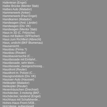
Hafenkran (Engel)
Halbe Brücke (Mentor Stab)
Halbes Auto (Matador)
Hammerwerk (Anker)
Hammerwerk (Paul Engel)
Handkarren (Matador)
Handwagen (And. Länder)
Handwagen (Div. VK)
Handwagen (Mentor Stab)
Haus in 3D (C. Fritzsche)
Haus mit Balkon (SFFischer)
Haus zum Richtfest (Albrecht)
Haus, undicht (BKF Blumenau)
Hausansicht...
Hausbau (Firma ?)
Hausbau (Reuter)
Hausbauversuche (C....
Hausfassade mit Einfahrt...
Hausfassade, sehr klein...
Hausfassade, zweigeschossig...
Hausfront (Reuter)
Hausfront m. Polizei (C....
Hausgrundstück (Div. VK)
Hausser-Auto (Hausser)
Helikopter (Matador)
Helikopter (Reuter)
Hexenhäuschen (Drechsel)
Hochdecker, 3-motorig (BKF...
Hochdecker, landend (Engel)
Hochhaus mit Schafsherde...
Hohes-Haus-Front (VEB...
Holzsteine, aufgestapelt...