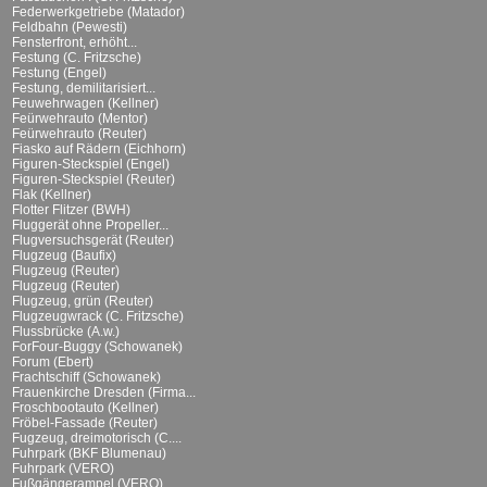
Federwerkgetriebe (Matador)
Feldbahn (Pewesti)
Fensterfront, erhöht...
Festung (C. Fritzsche)
Festung (Engel)
Festung, demilitarisiert...
Feuwehrwagen (Kellner)
Feürwehrauto (Mentor)
Feürwehrauto (Reuter)
Fiasko auf Rädern (Eichhorn)
Figuren-Steckspiel (Engel)
Figuren-Steckspiel (Reuter)
Flak (Kellner)
Flotter Flitzer (BWH)
Fluggerät ohne Propeller...
Flugversuchsgerät (Reuter)
Flugzeug (Baufix)
Flugzeug (Reuter)
Flugzeug (Reuter)
Flugzeug, grün (Reuter)
Flugzeugwrack (C. Fritzsche)
Flussbrücke (A.w.)
ForFour-Buggy (Schowanek)
Forum (Ebert)
Frachtschiff (Schowanek)
Frauenkirche Dresden (Firma...
Froschbootauto (Kellner)
Fröbel-Fassade (Reuter)
Fugzeug, dreimotorisch (C....
Fuhrpark (BKF Blumenau)
Fuhrpark (VERO)
Fußgängerampel (VERO)