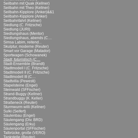
Seilbahn mit Quak (Kellner)
Seilbahn mit Theo (Kellner)
Seilbahn-Kipplore (Anker)&&1
Seilbahn-Kipplore (Anker)
Seilbahnfahrt (Kellner)
Siedlung (C. Fritzsche)
Siedlung (JURI)
Siedlungshaus (Mentor)
Siedlungshaus, abends (C....
Simsa Labim, reitend...
Skulptur, moderne (Reuter)
Smart vor Garage (Matador)
Sportwagen (Schowanek)
Stadt, futuristisch (C....
Stadt-Ensemble (Brandt)
Stadtmodell I (C. Fritzsche)
Stadtmodell II (C. Fritzsche)
Stadtmodell III (C....
Stadtvilla (Pewesti)
Stapelsteine (Engel)
Steinwald (SFFischer)
Strand-Buggy (Kellner)
Strandbuggy (K. Keller)
Straßeneck (Reuter)
Sturmwurm willi (Kellner)
Sulki (Seifert)
Säulenbau (Engel)
Säulengang (Div. BRD)
Säulengang (Erku)
Säulenportal (SFFischer)
Talbrücke, große (VERO)
Tankstelle (Reuter)