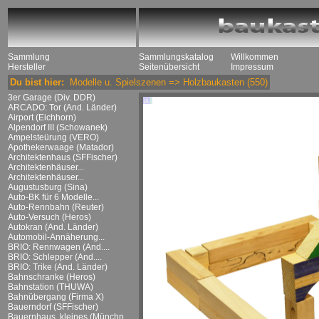
Sammlung
Sammlungskatalog
Willkommen
Hersteller
Seitenübersicht
Impressum
Du bist hier:
Modelle u. Spielszenen
=>
Holzbaukasten
(550)
3er Garage (Div. DDR)
ARCADO: Tor (And. Länder)
Airport (Eichhorn)
Alpendorf III (Schowanek)
Ampelsteürung (VERO)
Apothekerwaage (Matador)
Architektenhaus (SFFischer)
Architektenhäuser...
Architektenhäuser...
Augustusburg (Sina)
Auto-BK für 6 Modelle...
Auto-Rennbahn (Reuter)
Auto-Versuch (Heros)
Autokran (And. Länder)
Automobil-Annäherung...
BRIO: Rennwagen (And....
BRIO: Schlepper (And....
BRIO: Trike (And. Länder)
Bahnschranke (Heros)
Bahnstation (THUWA)
Bahnübergang (Firma X)
Bauerndorf (SFFischer)
Bauernhaus, kleines (Münchn....