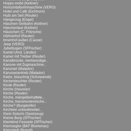
Hopps mobil (Kellner)
Horizontalbohrmaschine (VERO)
Hotel und Café (Eichhorn)
Hubi am Seil (Reuter)
Hängerzug (Engel)
Häschen-Seilbahn (Kellner)
Häschentaxi (Kellner)
Häuschen (C. Fritzsche)
Hühnerhof (Reuter)
Innenhof außen (Cause)
Jeep (VERO)
Jubelbogen (SFFischer)
Kamel (And. Länder)
Kamel mit Treiber (Reuter)
Kanalbrücke, merkwürdige...
Kanone mit Zugmaschine...
Karussel (Matador)
Karusselantrieb (Matador)
Katze, blauohrig (Schowanek)
Kerzenleuchter (Reuter)
Kiosk (Reuter)
Kirche (Hausser)
Kirche (Reuter)
Kirche, mängelbehaftete...
Kirche, transmoslemische...
Kirche? (Burgdorfer)
Kirchlein unbestimmter...
Klein-Sotschi (Spielzeug)
Kleine Burg (SFFischer)
Kleinkind-Fassade (SFFischer)
Kleinsegler (BKF Blumenau)
Kleinstadt (Brandt)