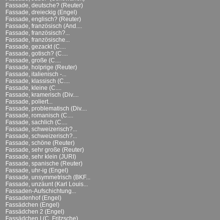
Fassade, deutsche? (Reuter)
Fassade, dreieckig (Engel)
Fassade, englisch? (Reuter)
Fassade, französisch (And....
Fassade, französisch?...
Fassade, französische...
Fassade, gezackt (C....
Fassade, gotisch? (C....
Fassade, große (C....
Fassade, holprige (Reuter)
Fassade, italienisch -...
Fassade, klassisch (C....
Fassade, kleine (C....
Fassade, kramerisch (Div....
Fassade, poliert...
Fassade, problematisch (Div....
Fassade, romanisch (C....
Fassade, sachlich (C....
Fassade, schweizerisch?...
Fassade, schweizerisch?...
Fassade, schöne (Reuter)
Fassade, sehr große (Reuter)
Fassade, sehr klein (JURI)
Fassade, spanische (Reuter)
Fassade, uhr-ig (Engel)
Fassade, unsymmetrisch (BKF...
Fassade, unzäunt (Karl Louis...
Fassaden-Aufschichtung...
Fassadenhof (Engel)
Fassädchen (Engel)
Fassädchen 2 (Engel)
Fassädchen I (C. Fritzsche)