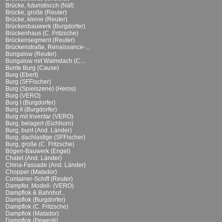
Brücke, futuristiscch (Näf)
Brücke, große (Reuter)
Brücke, kleine (Reuter)
Brückenbauwerk (Burgdorfer)
Brückenhaus (C. Fritzsche)
Brückensegment (Reuter)
Brückenstraße, Renaissance-...
Bungalow (Reuter)
Bungalow mit Walmdach (C....
Bunte Burg (Cause)
Burg (Ebert)
Burg (SFFischer)
Burg (Spielszene) (Heros)
Burg (VERO)
Burg I (Burgdorfer)
Burg II (Burgdorfer)
Burg mit Inventar (VERO)
Burg, belagert (Eichhorn)
Burg, bunt (And. Länder)
Burg, dachlastige (SFFischer)
Burg, große (C. Fritzsche)
Bögen-Bauwerk (Engel)
Chalet (And. Länder)
China-Fassade (And. Länder)
Chopper (Matador)
Container-Schiff (Reuter)
Dampfer, Modell- (VERO)
Dampflok & Bahnhof...
Dampflok (Burgdorfer)
Dampflok (C. Fritzsche)
Dampflok (Matador)
Dampflok (Pewesti)