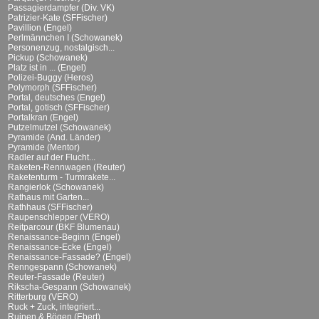
Passagierdampfer (Div. VK)
Patrizier-Kate (SFFischer)
Pavillion (Engel)
Perlmännchen I (Schowanek)
Personenzug, nostalgisch...
Pickup (Schowanek)
Platz ist in ... (Engel)
Polizei-Buggy (Heros)
Polymorph (SFFischer)
Portal, deutsches (Engel)
Portal, gotisch (SFFischer)
Portalkran (Engel)
Putzelmutzel (Schowanek)
Pyramide (And. Länder)
Pyramide (Mentor)
Radler auf der Flucht...
Raketen-Rennwagen (Reuter)
Raketenturm - Turmrakete...
Rangierlok (Schowanek)
Rathaus mit Garten...
Rathhaus (SFFischer)
Raupenschlepper (VERO)
Reitparcour (BKF Blumenau)
Renaissance-Beginn (Engel)
Renaissance-Ecke (Engel)
Renaissance-Fassade? (Engel)
Renngespann (Schowanek)
Reuter-Fassade (Reuter)
Rikscha-Gespann (Schowanek)
Ritterburg (VERO)
Ruck + Zuck, integriert...
Ruinen & Bögen (Ebert)