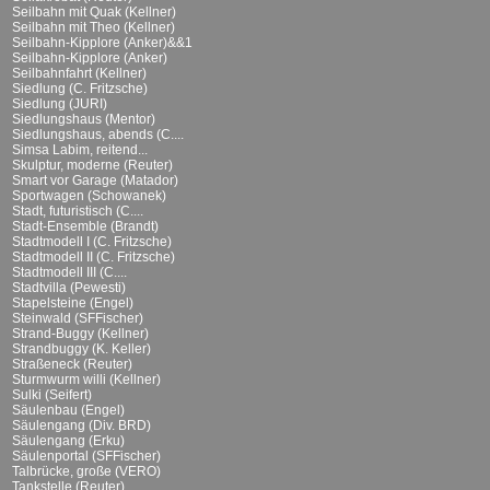
Seilbahn mit Quak (Kellner)
Seilbahn mit Theo (Kellner)
Seilbahn-Kipplore (Anker)&&1
Seilbahn-Kipplore (Anker)
Seilbahnfahrt (Kellner)
Siedlung (C. Fritzsche)
Siedlung (JURI)
Siedlungshaus (Mentor)
Siedlungshaus, abends (C....
Simsa Labim, reitend...
Skulptur, moderne (Reuter)
Smart vor Garage (Matador)
Sportwagen (Schowanek)
Stadt, futuristisch (C....
Stadt-Ensemble (Brandt)
Stadtmodell I (C. Fritzsche)
Stadtmodell II (C. Fritzsche)
Stadtmodell III (C....
Stadtvilla (Pewesti)
Stapelsteine (Engel)
Steinwald (SFFischer)
Strand-Buggy (Kellner)
Strandbuggy (K. Keller)
Straßeneck (Reuter)
Sturmwurm willi (Kellner)
Sulki (Seifert)
Säulenbau (Engel)
Säulengang (Div. BRD)
Säulengang (Erku)
Säulenportal (SFFischer)
Talbrücke, große (VERO)
Tankstelle (Reuter)