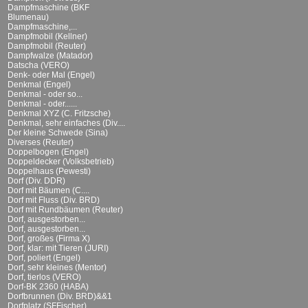
Dampfmaschine (BKF
Blumenau)
Dampfmaschine,...
Dampfmobil (Kellner)
Dampfmobil (Reuter)
Dampfwalze (Matador)
Datscha (VERO)
Denk- oder Mal (Engel)
Denkmal (Engel)
Denkmal - oder so...
Denkmal - oder......
Denkmal XYZ (C. Fritzsche)
Denkmal, sehr einfaches (Div....
Der kleine Schwede (Sina)
Diverses (Reuter)
Doppelbogen (Engel)
Doppeldecker (Volksbetrieb)
Doppelhaus (Pewesti)
Dorf (Div. DDR)
Dorf mit Bäumen (C....
Dorf mit Fluss (Div. BRD)
Dorf mit Rundbäumen (Reuter)
Dorf, ausgestorben...
Dorf, ausgestorben...
Dorf, großes (Firma X)
Dorf, klar: mit Tieren (JURI)
Dorf, poliert (Engel)
Dorf, sehr kleines (Mentor)
Dorf, tierlos (VERO)
Dorf-BK 2360 (HABA)
Dorfbrunnen (Div. BRD)&&1
Dorfplatz (SFFischer)