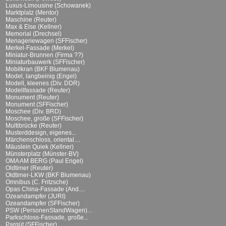
Luxus-Limousine (Schowanek)
Marktplatz (Mentor)
Maschine (Reuter)
Max & Else (Kellner)
Memorial (Drechsel)
Menageriewagen (SFFischer)
Merkel-Fassade (Merkel)
Miniatur-Brunnen (Firma ??)
Miniaturbauwerk (SFFischer)
Mobilkran (BKF Blumenau)
Model, langbeinig (Engel)
Modell, kleenes (Div. DDR)
Modellfassade (Reuter)
Monument (Reuter)
Monument (SFFischer)
Moschee (Div. BRD)
Moschee, große (SFFischer)
Multibrücke (Reuter)
Musterddesign, eigenes...
Märchenschloss, oriental....
Mäuslein Quiek (Kellner)
Münsterplatz (Münster-BV)
OMA AM BERG (Paul Engel)
Oldtimer (Reuter)
Oldtimer-LKW (BKF Blumenau)
Omnibus (C. Fritzsche)
Opas China-Fassade (And....
Ozeandampfer (JURI)
Ozeandampfer (SFFischer)
PSW (PersonenStandWagen)...
Parkschloss-Fassade, große...
Parqüt (SFFischer)