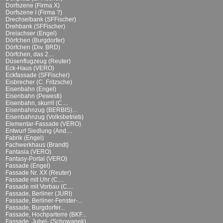
Dorfszene (Firma X)
Dorfszene I (Firma ?)
Drechselbank (SFFischer)
Drehbank (SFFischer)
Dreiachser (Engel)
Dörfchen (Burgdorfer)
Dörfchen (Div. BRD)
Dörfchen, das 2....
Düsenflugzeug (Reuter)
Eck-Haus (VERO)
Eckfassade (SFFischer)
Eisbrecher (C. Fritzsche)
Eisenbahn (Engel)
Eisenbahn (Pewesti)
Eisenbahn, skurril (C....
Eisenbahnzug (BERBIS)...
Eisenbahnzug (Volksbetrieb)
Elementar-Fassade (VERO)
Entwurf Siedlung (And....
Fabrik (Engel)
Fachwerkhaus (Brandt)
Fantasia (VERO)
Fantasy-Portal (VERO)
Fassade (Engel)
Fassade Nr. XX (Reuter)
Fassade mit Uhr (C....
Fassade mit Vorbau (C....
Fassade, Berliner (JURI)
Fassade, Berliner-Fenster-...
Fassade, Burgdorfer...
Fassade, Hochparterre (BKF...
Fassade, Jubel- (Schowanek)