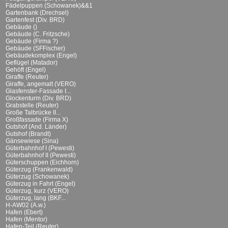
Fädelpuppen (Schowanek)&&1
Gartenbank (Drechsel)
Gartenfest (Div. BRD)
Gebäude ()
Gebäude (C. Fritzsche)
Gebäude (Firma ?)
Gebäude (SFFischer)
Gebäudekomplex (Engel)
Geflügel (Matador)
Gehöft (Engel)
Giraffe (Reuter)
Giraffe, angemalt (VERO)
Glasfenster-Fassade I...
Glockenturm (Div. BRD)
Grabstelle (Reuter)
Große Talbrücke II...
Großfassade (Firma X)
Gutshof (And. Länder)
Gutshof (Brandt)
Gänsewiese (Sina)
Güterbahnhof I (Pewesti)
Güterbahnhof II (Pewesti)
Güterschuppen (Eichhorn)
Güterzug (Frankenwald)
Güterzug (Schowanek)
Güterzug in Fahrt (Engel)
Güterzug, kurz (VERO)
Güterzug, lang (BKF...
H-AW02 (A.w.)
Hafen (Ebert)
Hafen (Mentor)
Hafen-Teil (Reuter)