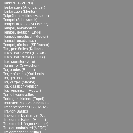
Tankstelle (VERO)
Tankwagen (And. Länder)
Tankwagen (Mentor)
Teigrührmaschine (Matador)
Tempel (Schowanek)
Tempel in Rosa (SFFischer)
Tempel, babylonisch...
Tempel, deutsch (Engel)
Tempel, griechisch (Reuter)
Tempel, quadratisch...
Tempel, römisch (SFFischer)
Tim, persönlich (Kellner)
Tisch und Sessel (Div. VK)
Tisch und Stühle (ALLBA)
Tischgarnitur (Sina)
Tor im Tor (SFFischer)
Tor, buntes (Reuter)
Tor, einfaches (Karl Louis...
Tor, gekünstelt (And....
Tor, karges (Mentor)
Tor, klassisch-römisch...
Tor, romanisch (Reuter)
Tor, schwungvolles...
Torbogen, kleiner (Engel)
Touristen-Zug (Volksbetrieb)
Trabantenstadt 117 (HABA)
Traktor (Baufix)
Traktor mit Bushänger (C....
Traktor mit Fahrer (Reuter)
Traktor mit Hänger (Kellner)
Traktor, motorisiert (VERO)
Traktorgespann (Bittner)