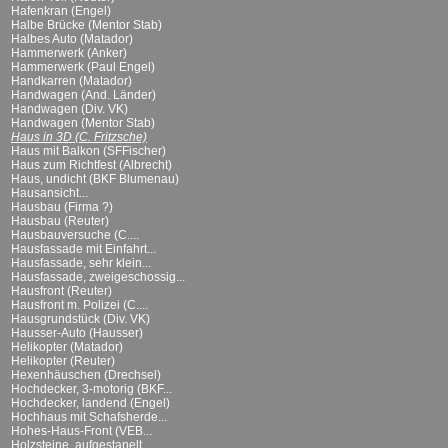
Hafenkran (Engel)
Halbe Brücke (Mentor Stab)
Halbes Auto (Matador)
Hammerwerk (Anker)
Hammerwerk (Paul Engel)
Handkarren (Matador)
Handwagen (And. Länder)
Handwagen (Div. VK)
Handwagen (Mentor Stab)
Haus in 3D (C. Fritzsche)
Haus mit Balkon (SFFischer)
Haus zum Richtfest (Albrecht)
Haus, undicht (BKF Blumenau)
Hausansicht...
Hausbau (Firma ?)
Hausbau (Reuter)
Hausbauversuche (C....
Hausfassade mit Einfahrt...
Hausfassade, sehr klein...
Hausfassade, zweigeschossig...
Hausfront (Reuter)
Hausfront m. Polizei (C....
Hausgrundstück (Div. VK)
Hausser-Auto (Hausser)
Helikopter (Matador)
Helikopter (Reuter)
Hexenhäuschen (Drechsel)
Hochdecker, 3-motorig (BKF...
Hochdecker, landend (Engel)
Hochhaus mit Schafsherde...
Hohes-Haus-Front (VEB...
Holzsteine, aufgestapelt...