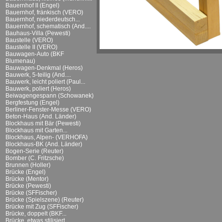
Bauernhof II (Engel)
Bauernhof, fränkisch (VERO)
Bauernhof, niederdeutsch...
Bauernhof, schematisch (And....
Bauhaus-Villa (Pewesti)
Baustelle (VERO)
Baustelle II (VERO)
Bauwagen-Auto (BKF
Blumenau)
Bauwagen-Denkmal (Heros)
Bauwerk, 5-teilig (And....
Bauwerk, leicht poliert (Paul...
Bauwerk, poliert (Heros)
Beiwagengespann (Schowanek)
Bergfestung (Engel)
Berliner-Fenster-Messe (VERO)
Beton-Haus (And. Länder)
Blockhaus mit Bär (Pewesti)
Blockhaus mit Garten...
Blockhaus, Alpen- (VERHOFA)
Blockhaus-BK (And. Länder)
Bogen-Serie (Reuter)
Bomber (C. Fritzsche)
Brunnen (Holler)
Brücke (Engel)
Brücke (Mentor)
Brücke (Pewesti)
Brücke (SFFischer)
Brücke (Spielszene) (Reuter)
Brücke mit Zug (SFFischer)
Brücke, doppelt (BKF...
Brücke, etwas stilisiert...