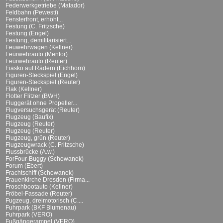
Federwerkgetriebe (Matador)
Feldbahn (Pewesti)
Fensterfront, erhöht...
Festung (C. Fritzsche)
Festung (Engel)
Festung, demilitarisiert...
Feuwehrwagen (Kellner)
Feürwehrauto (Mentor)
Feürwehrauto (Reuter)
Fiasko auf Rädern (Eichhorn)
Figuren-Steckspiel (Engel)
Figuren-Steckspiel (Reuter)
Flak (Kellner)
Flotter Flitzer (BWH)
Fluggerät ohne Propeller...
Flugversuchsgerät (Reuter)
Flugzeug (Baufix)
Flugzeug (Reuter)
Flugzeug (Reuter)
Flugzeug, grün (Reuter)
Flugzeugwrack (C. Fritzsche)
Flussbrücke (A.w.)
ForFour-Buggy (Schowanek)
Forum (Ebert)
Frachtschiff (Schowanek)
Frauenkirche Dresden (Firma...
Froschbootauto (Kellner)
Fröbel-Fassade (Reuter)
Fugzeug, dreimotorisch (C....
Fuhrpark (BKF Blumenau)
Fuhrpark (VERO)
Fußgängerampel (VERO)