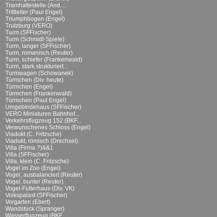
Tramhaltestelle (And....
Trittleiter (Paul Engel)
Triumphbogen (Engel)
Trutzburg (VERO)
Turm (SFFischer)
Turm (Schmidt-Spiele)
Turm, langer (SFFischer)
Turm, romanisch (Reuter)
Turm, schiefer (Frankenwald)
Turm, stark strukturiert...
Turmwagen (Schowanek)
Türmchen (Div. heute)
Türmchen (Engel)
Türmchen (Frankenwald)
Türmchen (Paul Engel)
Umgebindehaus (SFFischer)
VERO Miniaturen Bahnhof...
Verkehrsflugzeug 152 (BKF...
Verwunschenes Schloss (Engel)
Viadukt (C. Fritzsche)
Viadukt, römisch (Drechsel)
Villa (Firma ?)&&1
Villa (SFFischer)
Villa, klein (C. Fritzsche)
Vogel im Zoo (Engel)
Vogel, ausbalanciert (Reuter)
Vogel, bunter (Reuter)
Vogel-Futterhaus (Div. VK)
Volkspalast (SFFischer)
Vorgarten (Ebert)
Wandstück (Spranger)
Wasserflugzeug (BKF