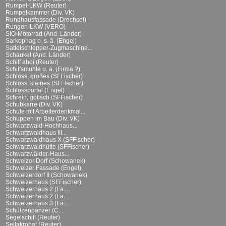
Rumpel-LKW (Reuter)
Rumpelkammer (Div. VK)
Rundhausfassade (Drechsel)
Rungen-LKW (VERO)
SIO-Motorrad (And. Länder)
Sarkophag o. s. ä. (Engel)
Sattelschlepper-Zugmaschine...
Schaukel (And. Länder)
Schiff ahoi (Reuter)
Schiffsmühle u. a. (Firma ?)
Schloss, großes (SFFischer)
Schloss, kleines (SFFischer)
Schlossportal (Engel)
Schrein, gotisch (SFFischer)
Schubkarre (Div. VK)
Schule mit Arbeiterdenkmal...
Schuppen im Bau (Div. VK)
Schwarzwald-Hochhaus...
Schwarzwaldhaus III...
Schwarzwaldhaus X (SFFischer)
Schwarzwaldhütte (SFFischer)
Schwarzwälder-Haus...
Schweizer Dorf (Schowanek)
Schweizer Fassade (Engel)
Schweizerdorf II (Schowanek)
Schweizerhaus (SFFischer)
Schweizerhaus 2 (Fa....
Schweizerhaus 2 (Fa....
Schweizerhaus 3 (Fa....
Schützenpanzer (C....
Segelschiff (Reuter)
Seilakrobat (Reuter)