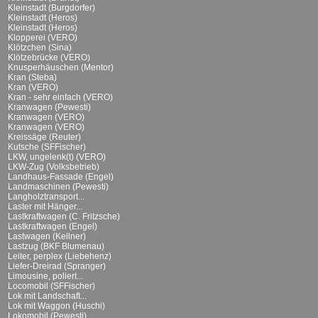
Kleinstadt (Burgdorfer)
Kleinstadt (Heros)
Kleinstadt (Heros)
Klopperei (VERO)
Klötzchen (Sina)
Klötzebrücke (VERO)
Knusperhäuschen (Mentor)
Kran (Steba)
Kran (VERO)
Kran - sehr einfach (VERO)
Kranwagen (Pewesti)
Kranwagen (VERO)
Kranwagen (VERO)
Kreissäge (Reuter)
Kutsche (SFFischer)
LKW, ungelenk(t) (VERO)
LKW-Zug (Volksbetrieb)
Landhaus-Fassade (Engel)
Landmaschinen (Pewesti)
Langholztransport...
Laster mit Hänger...
Lastkraftwagen (C. Fritzsche)
Lastkraftwagen (Engel)
Lastwagen (Kellner)
Lastzug (BKF Blumenau)
Leiter, perplex (Liebehenz)
Liefer-Dreirad (Spranger)
Limousine, poliert...
Locomobil (SFFischer)
Lok mit Landschaft...
Lok mit Waggon (Huschi)
Lokomobil (Pewesti)