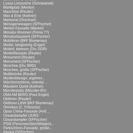
Luxus-Limousine (Schowanek)
Marktplatz (Mentor)
Maschine (Reuter)
Max & Else (Kellner)
Memorial (Drechsel)
Menageriewagen (SFFischer)
Merkel-Fassade (Merkel)
Miniatur-Brunnen (Firma ??)
Miniaturbauwerk (SFFischer)
Mobilkran (BKF Blumenau)
Model, langbeinig (Engel)
Modell, kleenes (Div. DDR)
Modellfassade (Reuter)
Monument (Reuter)
Monument (SFFischer)
Moschee (Div. BRD)
Moschee, große (SFFischer)
Multibrücke (Reuter)
Musterddesign, eigenes...
Märchenschloss, oriental....
Mäuslein Quiek (Kellner)
Münsterplatz (Münster-BV)
OMA AM BERG (Paul Engel)
Oldtimer (Reuter)
Oldtimer-LKW (BKF Blumenau)
Omnibus (C. Fritzsche)
Opas China-Fassade (And....
Ozeandampfer (JURI)
Ozeandampfer (SFFischer)
PSW (PersonenStandWagen)...
Parkschloss-Fassade, große...
Parqüt (SFFischer)