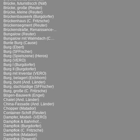
Brücke, futuristiscch (Näf)
Brücke, große (Reuter)
Brücke, kleine (Reuter)
Brückenbauwerk (Burgdorfer)
Brückenhaus (C. Fritzsche)
Brückensegment (Reuter)
Brückenstraße, Renaissance-...
Bungalow (Reuter)
Bungalow mit Walmdach (C....
Bunte Burg (Cause)
Burg (Ebert)
Burg (SFFischer)
Burg (Spielszene) (Heros)
Burg (VERO)
Burg I (Burgdorfer)
Burg II (Burgdorfer)
Burg mit Inventar (VERO)
Burg, belagert (Eichhorn)
Burg, bunt (And. Länder)
Burg, dachlastige (SFFischer)
Burg, große (C. Fritzsche)
Bögen-Bauwerk (Engel)
Chalet (And. Länder)
China-Fassade (And. Länder)
Chopper (Matador)
Container-Schiff (Reuter)
Dampfer, Modell- (VERO)
Dampflok & Bahnhof...
Dampflok (Burgdorfer)
Dampflok (C. Fritzsche)
Dampflok (Matador)
Dampflok (Pewesti)