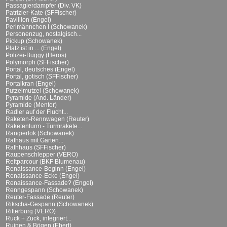
Passagierdampfer (Div. VK)
Patrizier-Kate (SFFischer)
Pavillion (Engel)
Perlmännchen I (Schowanek)
Personenzug, nostalgisch...
Pickup (Schowanek)
Platz ist in ... (Engel)
Polizei-Buggy (Heros)
Polymorph (SFFischer)
Portal, deutsches (Engel)
Portal, gotisch (SFFischer)
Portalkran (Engel)
Putzelmutzel (Schowanek)
Pyramide (And. Länder)
Pyramide (Mentor)
Radler auf der Flucht...
Raketen-Rennwagen (Reuter)
Raketenturm - Turmrakete...
Rangierlok (Schowanek)
Rathaus mit Garten...
Rathhaus (SFFischer)
Raupenschlepper (VERO)
Reitparcour (BKF Blumenau)
Renaissance-Beginn (Engel)
Renaissance-Ecke (Engel)
Renaissance-Fassade? (Engel)
Renngespann (Schowanek)
Reuter-Fassade (Reuter)
Rikscha-Gespann (Schowanek)
Ritterburg (VERO)
Ruck + Zuck, integriert...
Ruinen & Bögen (Ebert)