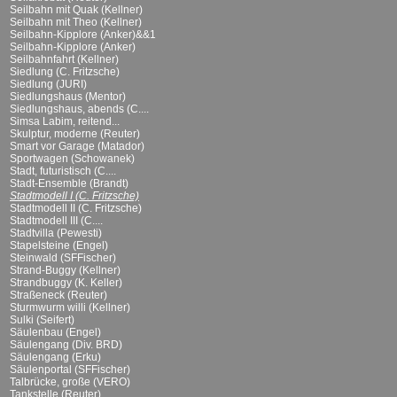
Seilbahn mit Quak (Kellner)
Seilbahn mit Theo (Kellner)
Seilbahn-Kipplore (Anker)&&1
Seilbahn-Kipplore (Anker)
Seilbahnfahrt (Kellner)
Siedlung (C. Fritzsche)
Siedlung (JURI)
Siedlungshaus (Mentor)
Siedlungshaus, abends (C....
Simsa Labim, reitend...
Skulptur, moderne (Reuter)
Smart vor Garage (Matador)
Sportwagen (Schowanek)
Stadt, futuristisch (C....
Stadt-Ensemble (Brandt)
Stadtmodell I (C. Fritzsche)
Stadtmodell II (C. Fritzsche)
Stadtmodell III (C....
Stadtvilla (Pewesti)
Stapelsteine (Engel)
Steinwald (SFFischer)
Strand-Buggy (Kellner)
Strandbuggy (K. Keller)
Straßeneck (Reuter)
Sturmwurm willi (Kellner)
Sulki (Seifert)
Säulenbau (Engel)
Säulengang (Div. BRD)
Säulengang (Erku)
Säulenportal (SFFischer)
Talbrücke, große (VERO)
Tankstelle (Reuter)