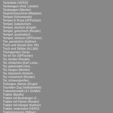
Tankstelle (VERO)
Tankwagen (And. Länder)
Tankwagen (Mentor)
Teigrührmaschine (Matador)
Tempel (Schowanek)
Tempel in Rosa (SFFischer)
Tempel, babylonisch...
Tempel, deutsch (Engel)
Tempel, griechisch (Reuter)
Tempel, quadratisch...
Tempel, römisch (SFFischer)
Tim, persönlich (Kellner)
Tisch und Sessel (Div. VK)
Tisch und Stühle (ALLBA)
Tischgarnitur (Sina)
Tor im Tor (SFFischer)
Tor, buntes (Reuter)
Tor, einfaches (Karl Louis...
Tor, gekünstelt (And....
Tor, karges (Mentor)
Tor, klassisch-römisch...
Tor, romanisch (Reuter)
Tor, schwungvolles...
Torbogen, kleiner (Engel)
Touristen-Zug (Volksbetrieb)
Trabantenstadt 117 (HABA)
Traktor (Baufix)
Traktor mit Bushänger (C....
Traktor mit Fahrer (Reuter)
Traktor mit Hänger (Kellner)
Traktor, motorisiert (VERO)
Traktorgespann (Bittner)