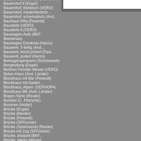
Bauernhof II (Engel)
Bauernhof, fränkisch (VERO)
Bauernhof, niederdeutsch...
Bauernhof, schematisch (And....
Bauhaus-Villa (Pewesti)
Baustelle (VERO)
Baustelle II (VERO)
Bauwagen-Auto (BKF
Blumenau)
Bauwagen-Denkmal (Heros)
Bauwerk, 5-teilig (And....
Bauwerk, leicht poliert (Paul...
Bauwerk, poliert (Heros)
Beiwagengespann (Schowanek)
Bergfestung (Engel)
Berliner-Fenster-Messe (VERO)
Beton-Haus (And. Länder)
Blockhaus mit Bär (Pewesti)
Blockhaus mit Garten...
Blockhaus, Alpen- (VERHOFA)
Blockhaus-BK (And. Länder)
Bogen-Serie (Reuter)
Bomber (C. Fritzsche)
Brunnen (Holler)
Brücke (Engel)
Brücke (Mentor)
Brücke (Pewesti)
Brücke (SFFischer)
Brücke (Spielszene) (Reuter)
Brücke mit Zug (SFFischer)
Brücke, doppelt (BKF...
Brücke, etwas stilisiert...