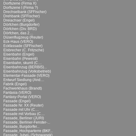
Dorfszene (Firma X)
Dorfszene I (Firma ?)
Drechselbank (SFFischer)
Drehbank (SFFischer)
Dreiachser (Engel)
Dörfchen (Burgdorfer)
Dörfchen (Div. BRD)
Dörfchen, das 2....
Düsenflugzeug (Reuter)
Eck-Haus (VERO)
Eckfassade (SFFischer)
Eisbrecher (C. Fritzsche)
Eisenbahn (Engel)
Eisenbahn (Pewesti)
Eisenbahn, skurril (C....
Eisenbahnzug (BERBIS)...
Eisenbahnzug (Volksbetrieb)
Elementar-Fassade (VERO)
Entwurf Siedlung (And....
Fabrik (Engel)
Fachwerkhaus (Brandt)
Fantasia (VERO)
Fantasy-Portal (VERO)
Fassade (Engel)
Fassade Nr. XX (Reuter)
Fassade mit Uhr (C....
Fassade mit Vorbau (C....
Fassade, Berliner (JURI)
Fassade, Berliner-Fenster-...
Fassade, Burgdorfer...
Fassade, Hochparterre (BKF...
Fassade, Jubel- (Schowanek)