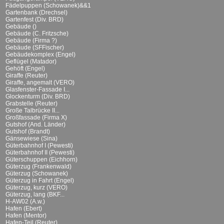
Fädelpuppen (Schowanek)&&1
Gartenbank (Drechsel)
Gartenfest (Div. BRD)
Gebäude ()
Gebäude (C. Fritzsche)
Gebäude (Firma ?)
Gebäude (SFFischer)
Gebäudekomplex (Engel)
Geflügel (Matador)
Gehöft (Engel)
Giraffe (Reuter)
Giraffe, angemalt (VERO)
Glasfenster-Fassade I...
Glockenturm (Div. BRD)
Grabstelle (Reuter)
Große Talbrücke II...
Großfassade (Firma X)
Gutshof (And. Länder)
Gutshof (Brandt)
Gänsewiese (Sina)
Güterbahnhof I (Pewesti)
Güterbahnhof II (Pewesti)
Güterschuppen (Eichhorn)
Güterzug (Frankenwald)
Güterzug (Schowanek)
Güterzug in Fahrt (Engel)
Güterzug, kurz (VERO)
Güterzug, lang (BKF...
H-AW02 (A.w.)
Hafen (Ebert)
Hafen (Mentor)
Hafen-Teil (Reuter)