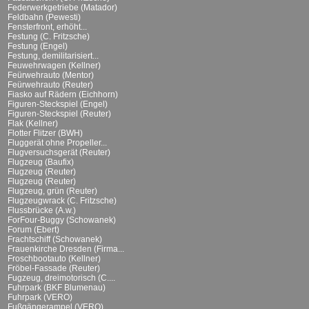
Federwerkgetriebe (Matador)
Feldbahn (Pewesti)
Fensterfront, erhöht...
Festung (C. Fritzsche)
Festung (Engel)
Festung, demilitarisiert...
Feuwehrwagen (Kellner)
Feürwehrauto (Mentor)
Feürwehrauto (Reuter)
Fiasko auf Rädern (Eichhorn)
Figuren-Steckspiel (Engel)
Figuren-Steckspiel (Reuter)
Flak (Kellner)
Flotter Flitzer (BWH)
Fluggerät ohne Propeller...
Flugversuchsgerät (Reuter)
Flugzeug (Baufix)
Flugzeug (Reuter)
Flugzeug (Reuter)
Flugzeug, grün (Reuter)
Flugzeugwrack (C. Fritzsche)
Flussbrücke (A.w.)
ForFour-Buggy (Schowanek)
Forum (Ebert)
Frachtschiff (Schowanek)
Frauenkirche Dresden (Firma...
Froschbootauto (Kellner)
Fröbel-Fassade (Reuter)
Fugzeug, dreimotorisch (C....
Fuhrpark (BKF Blumenau)
Fuhrpark (VERO)
Fußgängerampel (VERO)