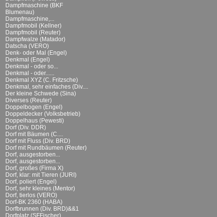
Dampfmaschine (BKF
Blumenau)
Dampfmaschine,...
Dampfmobil (Kellner)
Dampfmobil (Reuter)
Dampfwalze (Matador)
Datscha (VERO)
Denk- oder Mal (Engel)
Denkmal (Engel)
Denkmal - oder so...
Denkmal - oder......
Denkmal XYZ (C. Fritzsche)
Denkmal, sehr einfaches (Div....
Der kleine Schwede (Sina)
Diverses (Reuter)
Doppelbogen (Engel)
Doppeldecker (Volksbetrieb)
Doppelhaus (Pewesti)
Dorf (Div. DDR)
Dorf mit Bäumen (C....
Dorf mit Fluss (Div. BRD)
Dorf mit Rundbäumen (Reuter)
Dorf, ausgestorben...
Dorf, ausgestorben...
Dorf, großes (Firma X)
Dorf, klar: mit Tieren (JURI)
Dorf, poliert (Engel)
Dorf, sehr kleines (Mentor)
Dorf, tierlos (VERO)
Dorf-BK 2360 (HABA)
Dorfbrunnen (Div. BRD)&&1
Dorfplatz (SFFischer)