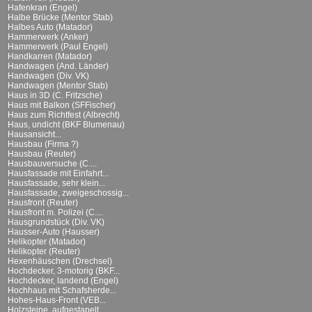
Hafenkran (Engel)
Halbe Brücke (Mentor Stab)
Halbes Auto (Matador)
Hammerwerk (Anker)
Hammerwerk (Paul Engel)
Handkarren (Matador)
Handwagen (And. Länder)
Handwagen (Div. VK)
Handwagen (Mentor Stab)
Haus in 3D (C. Fritzsche)
Haus mit Balkon (SFFischer)
Haus zum Richtfest (Albrecht)
Haus, undicht (BKF Blumenau)
Hausansicht...
Hausbau (Firma ?)
Hausbau (Reuter)
Hausbauversuche (C....
Hausfassade mit Einfahrt...
Hausfassade, sehr klein...
Hausfassade, zweigeschossig...
Hausfront (Reuter)
Hausfront m. Polizei (C....
Hausgrundstück (Div. VK)
Hausser-Auto (Hausser)
Helikopter (Matador)
Helikopter (Reuter)
Hexenhäuschen (Drechsel)
Hochdecker, 3-motorig (BKF...
Hochdecker, landend (Engel)
Hochhaus mit Schafsherde...
Hohes-Haus-Front (VEB...
Holzsteine, aufgestapelt...