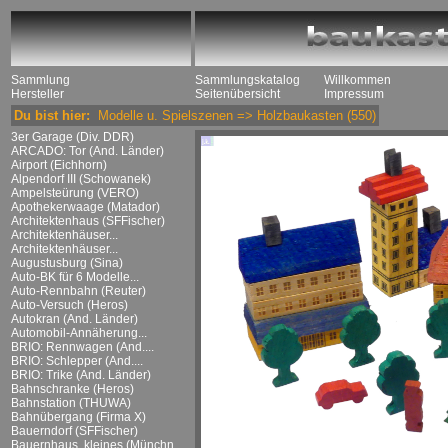
Sammlung
Sammlungskatalog
Willkommen
Hersteller
Seitenübersicht
Impressum
Du bist hier:
Modelle u. Spielszenen
=>
Holzbaukasten
(550)
3er Garage (Div. DDR)
ARCADO: Tor (And. Länder)
Airport (Eichhorn)
Alpendorf III (Schowanek)
Ampelsteürung (VERO)
Apothekerwaage (Matador)
Architektenhaus (SFFischer)
Architektenhäuser...
Architektenhäuser...
Augustusburg (Sina)
Auto-BK für 6 Modelle...
Auto-Rennbahn (Reuter)
Auto-Versuch (Heros)
Autokran (And. Länder)
Automobil-Annäherung...
BRIO: Rennwagen (And....
BRIO: Schlepper (And....
BRIO: Trike (And. Länder)
Bahnschranke (Heros)
Bahnstation (THUWA)
Bahnübergang (Firma X)
Bauerndorf (SFFischer)
Bauernhaus, kleines (Münchn....