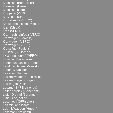
Kleinstadt (Burgdorfer)
Kleinstadt (Heros)
Kleinstadt (Heros)
Klopperei (VERO)
Klötzchen (Sina)
Klötzebrücke (VERO)
Knusperhäuschen (Mentor)
Kran (Steba)
Kran (VERO)
Kran - sehr einfach (VERO)
Kranwagen (Pewesti)
Kranwagen (VERO)
Kranwagen (VERO)
Kreissäge (Reuter)
Kutsche (SFFischer)
LKW, ungelenk(t) (VERO)
LKW-Zug (Volksbetrieb)
Landhaus-Fassade (Engel)
Landmaschinen (Pewesti)
Langholztransport...
Laster mit Hänger...
Lastkraftwagen (C. Fritzsche)
Lastkraftwagen (Engel)
Lastwagen (Kellner)
Lastzug (BKF Blumenau)
Leiter, perplex (Liebehenz)
Liefer-Dreirad (Spranger)
Limousine, poliert...
Locomobil (SFFischer)
Lok mit Landschaft...
Lok mit Waggon (Huschi)
Lokomobil (Pewesti)