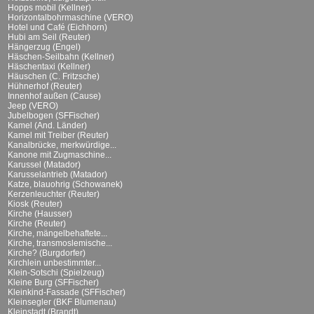
Hopps mobil (Kellner)
Horizontalbohrmaschine (VERO)
Hotel und Café (Eichhorn)
Hubi am Seil (Reuter)
Hängerzug (Engel)
Häschen-Seilbahn (Kellner)
Häschentaxi (Kellner)
Häuschen (C. Fritzsche)
Hühnerhof (Reuter)
Innenhof außen (Cause)
Jeep (VERO)
Jubelbogen (SFFischer)
Kamel (And. Länder)
Kamel mit Treiber (Reuter)
Kanalbrücke, merkwürdige...
Kanone mit Zugmaschine...
Karussel (Matador)
Karusselantrieb (Matador)
Katze, blauohrig (Schowanek)
Kerzenleuchter (Reuter)
Kiosk (Reuter)
Kirche (Hausser)
Kirche (Reuter)
Kirche, mängelbehaftete...
Kirche, transmoslemische...
Kirche? (Burgdorfer)
Kirchlein unbestimmter...
Klein-Sotschi (Spielzeug)
Kleine Burg (SFFischer)
Kleinkind-Fassade (SFFischer)
Kleinsegler (BKF Blumenau)
Kleinstadt (Brandt)