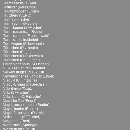
Tramhaltestelle (And....
Trittleiter (Paul Engel)
Triumphbogen (Engel)
Trutzburg (VERO)
Turm (SFFischer)
Turm (Schmidt-Spiele)
Turm, langer (SFFischer)
Turm, romanisch (Reuter)
Turm, schiefer (Frankenwald)
Turm, stark strukturiert...
Turmwagen (Schowanek)
Türmchen (Div. heute)
Türmchen (Engel)
Türmchen (Frankenwald)
Türmchen (Paul Engel)
Umgebindehaus (SFFischer)
VERO Miniaturen Bahnhof...
Verkehrsflugzeug 152 (BKF...
Verwunschenes Schloss (Engel)
Viadukt (C. Fritzsche)
Viadukt, römisch (Drechsel)
Villa (Firma ?)&&1
Villa (SFFischer)
Villa, klein (C. Fritzsche)
Vogel im Zoo (Engel)
Vogel, ausbalanciert (Reuter)
Vogel, bunter (Reuter)
Vogel-Futterhaus (Div. VK)
Volkspalast (SFFischer)
Vorgarten (Ebert)
Wandstück (Spranger)
Wasserflugzeug (BKF