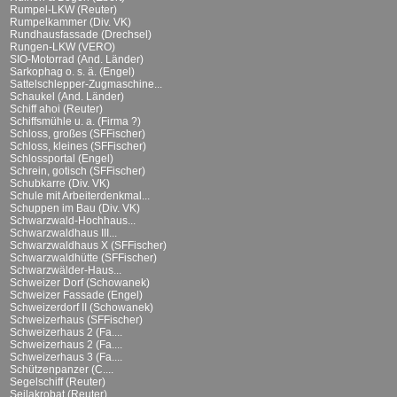
Rumpel-LKW (Reuter)
Rumpelkammer (Div. VK)
Rundhausfassade (Drechsel)
Rungen-LKW (VERO)
SIO-Motorrad (And. Länder)
Sarkophag o. s. ä. (Engel)
Sattelschlepper-Zugmaschine...
Schaukel (And. Länder)
Schiff ahoi (Reuter)
Schiffsmühle u. a. (Firma ?)
Schloss, großes (SFFischer)
Schloss, kleines (SFFischer)
Schlossportal (Engel)
Schrein, gotisch (SFFischer)
Schubkarre (Div. VK)
Schule mit Arbeiterdenkmal...
Schuppen im Bau (Div. VK)
Schwarzwald-Hochhaus...
Schwarzwaldhaus III...
Schwarzwaldhaus X (SFFischer)
Schwarzwaldhütte (SFFischer)
Schwarzwälder-Haus...
Schweizer Dorf (Schowanek)
Schweizer Fassade (Engel)
Schweizerdorf II (Schowanek)
Schweizerhaus (SFFischer)
Schweizerhaus 2 (Fa....
Schweizerhaus 2 (Fa....
Schweizerhaus 3 (Fa....
Schützenpanzer (C....
Segelschiff (Reuter)
Seilakrobat (Reuter)