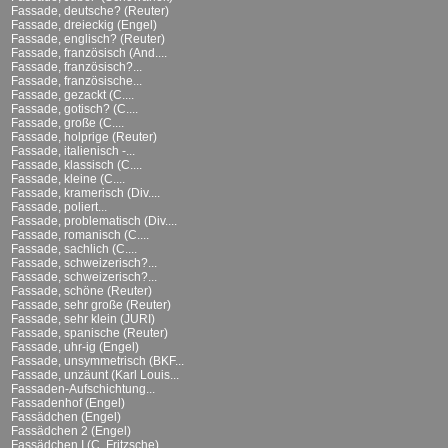
Fassade, deutsche? (Reuter)
Fassade, dreieckig (Engel)
Fassade, englisch? (Reuter)
Fassade, französisch (And....
Fassade, französisch?...
Fassade, französische...
Fassade, gezackt (C....
Fassade, gotisch? (C....
Fassade, große (C....
Fassade, holprige (Reuter)
Fassade, italienisch -...
Fassade, klassisch (C....
Fassade, kleine (C....
Fassade, kramerisch (Div....
Fassade, poliert...
Fassade, problematisch (Div....
Fassade, romanisch (C....
Fassade, sachlich (C....
Fassade, schweizerisch?...
Fassade, schweizerisch?...
Fassade, schöne (Reuter)
Fassade, sehr große (Reuter)
Fassade, sehr klein (JURI)
Fassade, spanische (Reuter)
Fassade, uhr-ig (Engel)
Fassade, unsymmetrisch (BKF...
Fassade, unzäunt (Karl Louis...
Fassaden-Aufschichtung...
Fassadenhof (Engel)
Fassädchen (Engel)
Fassädchen 2 (Engel)
Fassädchen I (C. Fritzsche)