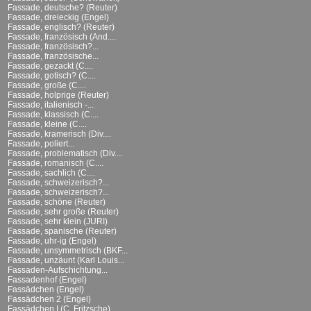
Fassade, deutsche? (Reuter)
Fassade, dreieckig (Engel)
Fassade, englisch? (Reuter)
Fassade, französisch (And....
Fassade, französisch?...
Fassade, französische...
Fassade, gezackt (C....
Fassade, gotisch? (C....
Fassade, große (C....
Fassade, holprige (Reuter)
Fassade, italienisch -...
Fassade, klassisch (C....
Fassade, kleine (C....
Fassade, kramerisch (Div....
Fassade, poliert...
Fassade, problematisch (Div....
Fassade, romanisch (C....
Fassade, sachlich (C....
Fassade, schweizerisch?...
Fassade, schweizerisch?...
Fassade, schöne (Reuter)
Fassade, sehr große (Reuter)
Fassade, sehr klein (JURI)
Fassade, spanische (Reuter)
Fassade, uhr-ig (Engel)
Fassade, unsymmetrisch (BKF...
Fassade, unzäunt (Karl Louis...
Fassaden-Aufschichtung...
Fassadenhof (Engel)
Fassädchen (Engel)
Fassädchen 2 (Engel)
Fassädchen I (C. Fritzsche)