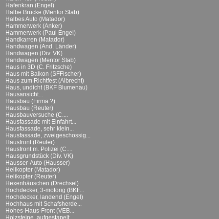
Hafenkran (Engel)
Halbe Brücke (Mentor Stab)
Halbes Auto (Matador)
Hammerwerk (Anker)
Hammerwerk (Paul Engel)
Handkarren (Matador)
Handwagen (And. Länder)
Handwagen (Div. VK)
Handwagen (Mentor Stab)
Haus in 3D (C. Fritzsche)
Haus mit Balkon (SFFischer)
Haus zum Richtfest (Albrecht)
Haus, undicht (BKF Blumenau)
Hausansicht...
Hausbau (Firma ?)
Hausbau (Reuter)
Hausbauversuche (C....
Hausfassade mit Einfahrt...
Hausfassade, sehr klein...
Hausfassade, zweigeschossig...
Hausfront (Reuter)
Hausfront m. Polizei (C....
Hausgrundstück (Div. VK)
Hausser-Auto (Hausser)
Helikopter (Matador)
Helikopter (Reuter)
Hexenhäuschen (Drechsel)
Hochdecker, 3-motorig (BKF...
Hochdecker, landend (Engel)
Hochhaus mit Schafsherde...
Hohes-Haus-Front (VEB...
Holzsteine, aufgestapelt...