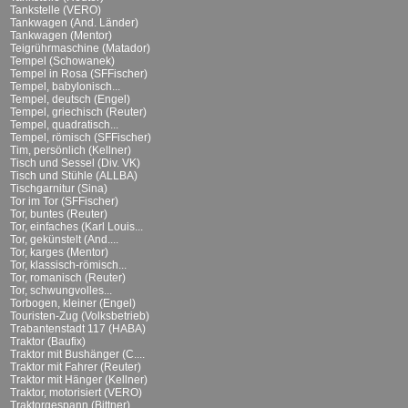
Tankstelle (VERO)
Tankwagen (And. Länder)
Tankwagen (Mentor)
Teigrührmaschine (Matador)
Tempel (Schowanek)
Tempel in Rosa (SFFischer)
Tempel, babylonisch...
Tempel, deutsch (Engel)
Tempel, griechisch (Reuter)
Tempel, quadratisch...
Tempel, römisch (SFFischer)
Tim, persönlich (Kellner)
Tisch und Sessel (Div. VK)
Tisch und Stühle (ALLBA)
Tischgarnitur (Sina)
Tor im Tor (SFFischer)
Tor, buntes (Reuter)
Tor, einfaches (Karl Louis...
Tor, gekünstelt (And....
Tor, karges (Mentor)
Tor, klassisch-römisch...
Tor, romanisch (Reuter)
Tor, schwungvolles...
Torbogen, kleiner (Engel)
Touristen-Zug (Volksbetrieb)
Trabantenstadt 117 (HABA)
Traktor (Baufix)
Traktor mit Bushänger (C....
Traktor mit Fahrer (Reuter)
Traktor mit Hänger (Kellner)
Traktor, motorisiert (VERO)
Traktorgespann (Bittner)