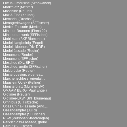
Luxus-Limousine (Schowanek)
Marktplatz (Mentor)
Maschine (Reuter)
Max & Else (Kellner)
Memorial (Drechsel)
Menageriewagen (SFFischer)
Merkel-Fassade (Merkel)
Miniatur-Brunnen (Firma ??)
Miniaturbauwerk (SFFischer)
Mobilkran (BKF Blumenau)
Model, langbeinig (Engel)
Modell, kleenes (Div. DDR)
Modellfassade (Reuter)
Monument (Reuter)
Monument (SFFischer)
Moschee (Div. BRD)
Moschee, große (SFFischer)
Multibrücke (Reuter)
Musterddesign, eigenes...
Märchenschloss, oriental....
Mäuslein Quiek (Kellner)
Münsterplatz (Münster-BV)
OMA AM BERG (Paul Engel)
Oldtimer (Reuter)
Oldtimer-LKW (BKF Blumenau)
Omnibus (C. Fritzsche)
Opas China-Fassade (And....
Ozeandampfer (JURI)
Ozeandampfer (SFFischer)
PSW (PersonenStandWagen)...
Parkschloss-Fassade, große...
Parqüt (SFFischer)