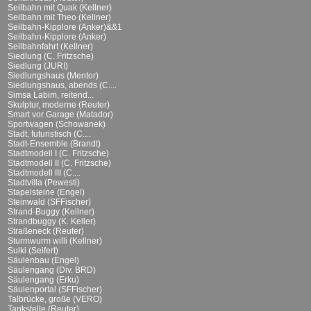
Seilbahn mit Quak (Kellner)
Seilbahn mit Theo (Kellner)
Seilbahn-Kipplore (Anker)&&1
Seilbahn-Kipplore (Anker)
Seilbahnfahrt (Kellner)
Siedlung (C. Fritzsche)
Siedlung (JURI)
Siedlungshaus (Mentor)
Siedlungshaus, abends (C....
Simsa Labim, reitend...
Skulptur, moderne (Reuter)
Smart vor Garage (Matador)
Sportwagen (Schowanek)
Stadt, futuristisch (C....
Stadt-Ensemble (Brandt)
Stadtmodell I (C. Fritzsche)
Stadtmodell II (C. Fritzsche)
Stadtmodell III (C....
Stadtvilla (Pewesti)
Stapelsteine (Engel)
Steinwald (SFFischer)
Strand-Buggy (Kellner)
Strandbuggy (K. Keller)
Straßeneck (Reuter)
Sturmwurm willi (Kellner)
Sulki (Seifert)
Säulenbau (Engel)
Säulengang (Div. BRD)
Säulengang (Erku)
Säulenportal (SFFischer)
Talbrücke, große (VERO)
Tankstelle (Reuter)