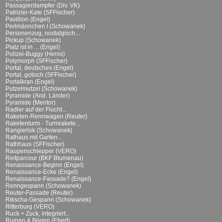
Passagierdampfer (Div. VK)
Patrizier-Kate (SFFischer)
Pavillion (Engel)
Perlmännchen I (Schowanek)
Personenzug, nostalgisch...
Pickup (Schowanek)
Platz ist in ... (Engel)
Polizei-Buggy (Heros)
Polymorph (SFFischer)
Portal, deutsches (Engel)
Portal, gotisch (SFFischer)
Portalkran (Engel)
Putzelmutzel (Schowanek)
Pyramide (And. Länder)
Pyramide (Mentor)
Radler auf der Flucht...
Raketen-Rennwagen (Reuter)
Raketenturm - Turmrakete...
Rangierlok (Schowanek)
Rathaus mit Garten...
Rathhaus (SFFischer)
Raupenschlepper (VERO)
Reitparcour (BKF Blumenau)
Renaissance-Beginn (Engel)
Renaissance-Ecke (Engel)
Renaissance-Fassade? (Engel)
Renngespann (Schowanek)
Reuter-Fassade (Reuter)
Rikscha-Gespann (Schowanek)
Ritterburg (VERO)
Ruck + Zuck, integriert...
Ruinen & Bögen (Ebert)