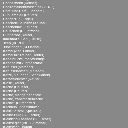
Hopps mobil (Kellner)
Horizontalbohrmaschine (VERO)
Hotel und Café (Eichhorn)
Hubi am Seil (Reuter)
Hängerzug (Engel)
Häschen-Seilbahn (Kellner)
Häschentaxi (Kellner)
Häuschen (C. Fritzsche)
Hühnerhof (Reuter)
Innenhof außen (Cause)
Jeep (VERO)
Jubelbogen (SFFischer)
Kamel (And. Länder)
Kamel mit Treiber (Reuter)
Kanalbrücke, merkwürdige...
Kanone mit Zugmaschine...
Karussel (Matador)
Karusselantrieb (Matador)
Katze, blauohrig (Schowanek)
Kerzenleuchter (Reuter)
Kiosk (Reuter)
Kirche (Hausser)
Kirche (Reuter)
Kirche, mängelbehaftete...
Kirche, transmoslemische...
Kirche? (Burgdorfer)
Kirchlein unbestimmter...
Klein-Sotschi (Spielzeug)
Kleine Burg (SFFischer)
Kleinkind-Fassade (SFFischer)
Kleinsegler (BKF Blumenau)
Kleinstadt (Brandt)