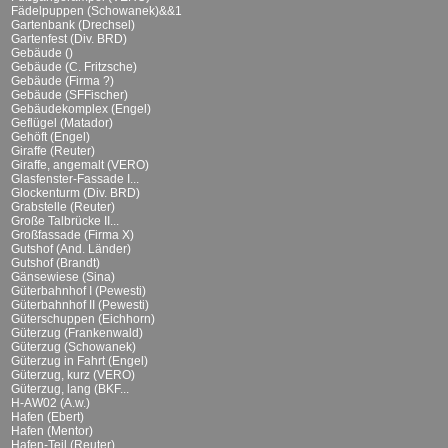
Fädelpuppen (Schowanek)&&1
Gartenbank (Drechsel)
Gartenfest (Div. BRD)
Gebäude ()
Gebäude (C. Fritzsche)
Gebäude (Firma ?)
Gebäude (SFFischer)
Gebäudekomplex (Engel)
Geflügel (Matador)
Gehöft (Engel)
Giraffe (Reuter)
Giraffe, angemalt (VERO)
Glasfenster-Fassade I...
Glockenturm (Div. BRD)
Grabstelle (Reuter)
Große Talbrücke II...
Großfassade (Firma X)
Gutshof (And. Länder)
Gutshof (Brandt)
Gänsewiese (Sina)
Güterbahnhof I (Pewesti)
Güterbahnhof II (Pewesti)
Güterschuppen (Eichhorn)
Güterzug (Frankenwald)
Güterzug (Schowanek)
Güterzug in Fahrt (Engel)
Güterzug, kurz (VERO)
Güterzug, lang (BKF...
H-AW02 (A.w.)
Hafen (Ebert)
Hafen (Mentor)
Hafen-Teil (Reuter)