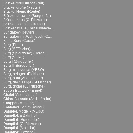
Brücke, futuristiscch (Näf)
Brücke, große (Reuter)
Brücke, kleine (Reuter)
Brückenbauwerk (Burgdorfer)
Brückenhaus (C. Fritzsche)
Brückensegment (Reuter)
Brückenstraße, Renaissance-...
Bungalow (Reuter)
Bungalow mit Walmdach (C....
Bunte Burg (Cause)
Burg (Ebert)
Burg (SFFischer)
Burg (Spielszene) (Heros)
Burg (VERO)
Burg I (Burgdorfer)
Burg II (Burgdorfer)
Burg mit Inventar (VERO)
Burg, belagert (Eichhorn)
Burg, bunt (And. Länder)
Burg, dachlastige (SFFischer)
Burg, große (C. Fritzsche)
Bögen-Bauwerk (Engel)
Chalet (And. Länder)
China-Fassade (And. Länder)
Chopper (Matador)
Container-Schiff (Reuter)
Dampfer, Modell- (VERO)
Dampflok & Bahnhof...
Dampflok (Burgdorfer)
Dampflok (C. Fritzsche)
Dampflok (Matador)
Dampflok (Pewesti)