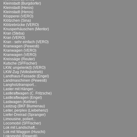
Kleinstadt (Burgdorfer)
Kleinstadt (Heros)
Kleinstadt (Heros)
Klopperei (VERO)
Klötzchen (Sina)
Klötzebrücke (VERO)
Knusperhäuschen (Mentor)
Kran (Steba)
Kran (VERO)
Kran - sehr einfach (VERO)
Kranwagen (Pewesti)
Kranwagen (VERO)
Kranwagen (VERO)
Kreissäge (Reuter)
Kutsche (SFFischer)
LKW, ungelenk(t) (VERO)
LKW-Zug (Volksbetrieb)
Landhaus-Fassade (Engel)
Landmaschinen (Pewesti)
Langholztransport...
Laster mit Hänger...
Lastkraftwagen (C. Fritzsche)
Lastkraftwagen (Engel)
Lastwagen (Kellner)
Lastzug (BKF Blumenau)
Leiter, perplex (Liebehenz)
Liefer-Dreirad (Spranger)
Limousine, poliert...
Locomobil (SFFischer)
Lok mit Landschaft...
Lok mit Waggon (Huschi)
Lokomobil (Pewesti)