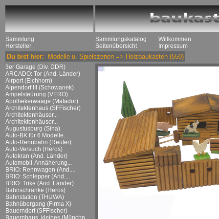
Sammlung
Sammlungskatalog
Willkommen
Hersteller
Seitenübersicht
Impressum
Du bist hier:
Modelle u. Spielszenen
=>
Holzbaukasten
(550)
3er Garage (Div. DDR)
ARCADO: Tor (And. Länder)
Airport (Eichhorn)
Alpendorf III (Schowanek)
Ampelsteürung (VERO)
Apothekerwaage (Matador)
Architektenhaus (SFFischer)
Architektenhäuser...
Architektenhäuser...
Augustusburg (Sina)
Auto-BK für 6 Modelle...
Auto-Rennbahn (Reuter)
Auto-Versuch (Heros)
Autokran (And. Länder)
Automobil-Annäherung...
BRIO: Rennwagen (And....
BRIO: Schlepper (And....
BRIO: Trike (And. Länder)
Bahnschranke (Heros)
Bahnstation (THUWA)
Bahnübergang (Firma X)
Bauerndorf (SFFischer)
Bauernhaus, kleines (Münchn....