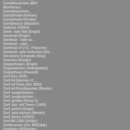
Dampfmaschine (BKF
Blumenau)
Dampfmaschine,...
Dampfmobil (Kellner)
Dampfmobil (Reuter)
Dampfwalze (Matador)
Datscha (VERO)
Denk- oder Mal (Engel)
Denkmal (Engel)
Denkmal - oder so...
Denkmal - oder......
Denkmal XYZ (C. Fritzsche)
Denkmal, sehr einfaches (Div....
Der kleine Schwede (Sina)
Diverses (Reuter)
Doppelbogen (Engel)
Doppeldecker (Volksbetrieb)
Doppelhaus (Pewesti)
Dorf (Div. DDR)
Dorf mit Bäumen (C....
Dorf mit Fluss (Div. BRD)
Dorf mit Rundbäumen (Reuter)
Dorf, ausgestorben...
Dorf, ausgestorben...
Dorf, großes (Firma X)
Dorf, klar: mit Tieren (JURI)
Dorf, poliert (Engel)
Dorf, sehr kleines (Mentor)
Dorf, tierlos (VERO)
Dorf-BK 2360 (HABA)
Dorfbrunnen (Div. BRD)&&1
Dorfplatz (SFFischer)