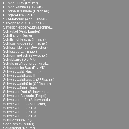
Rumpel-LKW (Reuter)
Rumpelkammer (Div. VK)
Rundhausfassade (Drechsel)
Rungen-LKW (VERO)
SIO-Motorrad (And. Länder)
Sarkophag o. s. ä. (Engel)
Sattelschlepper-Zugmaschine...
Schaukel (And. Länder)
Schiff ahoi (Reuter)
Schiffsmühle u. a. (Firma ?)
Schloss, großes (SFFischer)
Schloss, kleines (SFFischer)
Schlossportal (Engel)
Schrein, gotisch (SFFischer)
Schubkarre (Div. VK)
Schule mit Arbeiterdenkmal...
Schuppen im Bau (Div. VK)
Schwarzwald-Hochhaus...
Schwarzwaldhaus III...
Schwarzwaldhaus X (SFFischer)
Schwarzwaldhütte (SFFischer)
Schwarzwälder-Haus...
Schweizer Dorf (Schowanek)
Schweizer Fassade (Engel)
Schweizerdorf II (Schowanek)
Schweizerhaus (SFFischer)
Schweizerhaus 2 (Fa....
Schweizerhaus 2 (Fa....
Schweizerhaus 3 (Fa....
Schützenpanzer (C....
Segelschiff (Reuter)
Seilakrobat (Reuter)