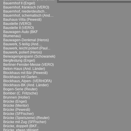
Bauernhof II (Engel)
Bauernhof, fränkisch (VERO)
Bauernhof, niederdeutsch...
Bauernhof, schematisch (And....
Bauhaus-Villa (Pewesti)
Baustelle (VERO)
Baustelle II (VERO)
Bauwagen-Auto (BKF
Blumenau)
Bauwagen-Denkmal (Heros)
Bauwerk, 5-teilig (And....
Bauwerk, leicht poliert (Paul...
Bauwerk, poliert (Heros)
Beiwagengespann (Schowanek)
Bergfestung (Engel)
Berliner-Fenster-Messe (VERO)
Beton-Haus (And. Länder)
Blockhaus mit Bär (Pewesti)
Blockhaus mit Garten...
Blockhaus, Alpen- (VERHOFA)
Blockhaus-BK (And. Länder)
Bogen-Serie (Reuter)
Bomber (C. Fritzsche)
Brunnen (Holler)
Brücke (Engel)
Brücke (Mentor)
Brücke (Pewesti)
Brücke (SFFischer)
Brücke (Spielszene) (Reuter)
Brücke mit Zug (SFFischer)
Brücke, doppelt (BKF...
Brücke, etwas stilisiert...