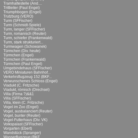
Tramhaltestelle (And....
Trittleiter (Paul Engel)
Triumphbogen (Engel)
Trutzburg (VERO)
Turm (SFFischer)
Turm (Schmidt-Spiele)
Turm, langer (SFFischer)
Turm, romanisch (Reuter)
Turm, schiefer (Frankenwald)
Turm, stark strukturiert...
Turmwagen (Schowanek)
Türmchen (Div. heute)
Türmchen (Engel)
Türmchen (Frankenwald)
Türmchen (Paul Engel)
Umgebindehaus (SFFischer)
VERO Miniaturen Bahnhof...
Verkehrsflugzeug 152 (BKF...
Verwunschenes Schloss (Engel)
Viadukt (C. Fritzsche)
Viadukt, römisch (Drechsel)
Villa (Firma ?)&&1
Villa (SFFischer)
Villa, klein (C. Fritzsche)
Vogel im Zoo (Engel)
Vogel, ausbalanciert (Reuter)
Vogel, bunter (Reuter)
Vogel-Futterhaus (Div. VK)
Volkspalast (SFFischer)
Vorgarten (Ebert)
Wandstück (Spranger)
Wasserflugzeug (BKF