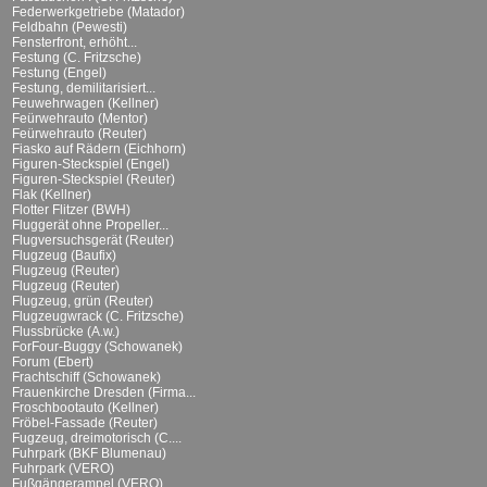
Federwerkgetriebe (Matador)
Feldbahn (Pewesti)
Fensterfront, erhöht...
Festung (C. Fritzsche)
Festung (Engel)
Festung, demilitarisiert...
Feuwehrwagen (Kellner)
Feürwehrauto (Mentor)
Feürwehrauto (Reuter)
Fiasko auf Rädern (Eichhorn)
Figuren-Steckspiel (Engel)
Figuren-Steckspiel (Reuter)
Flak (Kellner)
Flotter Flitzer (BWH)
Fluggerät ohne Propeller...
Flugversuchsgerät (Reuter)
Flugzeug (Baufix)
Flugzeug (Reuter)
Flugzeug (Reuter)
Flugzeug, grün (Reuter)
Flugzeugwrack (C. Fritzsche)
Flussbrücke (A.w.)
ForFour-Buggy (Schowanek)
Forum (Ebert)
Frachtschiff (Schowanek)
Frauenkirche Dresden (Firma...
Froschbootauto (Kellner)
Fröbel-Fassade (Reuter)
Fugzeug, dreimotorisch (C....
Fuhrpark (BKF Blumenau)
Fuhrpark (VERO)
Fußgängerampel (VERO)