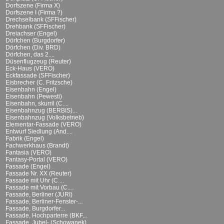
Dorfszene (Firma X)
Dorfszene I (Firma ?)
Drechselbank (SFFischer)
Drehbank (SFFischer)
Dreiachser (Engel)
Dörfchen (Burgdorfer)
Dörfchen (Div. BRD)
Dörfchen, das 2....
Düsenflugzeug (Reuter)
Eck-Haus (VERO)
Eckfassade (SFFischer)
Eisbrecher (C. Fritzsche)
Eisenbahn (Engel)
Eisenbahn (Pewesti)
Eisenbahn, skurril (C....
Eisenbahnzug (BERBIS)...
Eisenbahnzug (Volksbetrieb)
Elementar-Fassade (VERO)
Entwurf Siedlung (And....
Fabrik (Engel)
Fachwerkhaus (Brandt)
Fantasia (VERO)
Fantasy-Portal (VERO)
Fassade (Engel)
Fassade Nr. XX (Reuter)
Fassade mit Uhr (C....
Fassade mit Vorbau (C....
Fassade, Berliner (JURI)
Fassade, Berliner-Fenster-...
Fassade, Burgdorfer...
Fassade, Hochparterre (BKF...
Fassade, Jubel- (Schowanek)