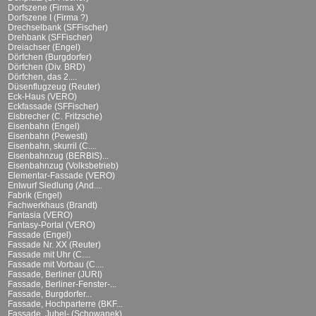
Dorfszene (Firma X)
Dorfszene I (Firma ?)
Drechselbank (SFFischer)
Drehbank (SFFischer)
Dreiachser (Engel)
Dörfchen (Burgdorfer)
Dörfchen (Div. BRD)
Dörfchen, das 2....
Düsenflugzeug (Reuter)
Eck-Haus (VERO)
Eckfassade (SFFischer)
Eisbrecher (C. Fritzsche)
Eisenbahn (Engel)
Eisenbahn (Pewesti)
Eisenbahn, skurril (C....
Eisenbahnzug (BERBIS)...
Eisenbahnzug (Volksbetrieb)
Elementar-Fassade (VERO)
Entwurf Siedlung (And....
Fabrik (Engel)
Fachwerkhaus (Brandt)
Fantasia (VERO)
Fantasy-Portal (VERO)
Fassade (Engel)
Fassade Nr. XX (Reuter)
Fassade mit Uhr (C....
Fassade mit Vorbau (C....
Fassade, Berliner (JURI)
Fassade, Berliner-Fenster-...
Fassade, Burgdorfer...
Fassade, Hochparterre (BKF...
Fassade, Jubel- (Schowanek)