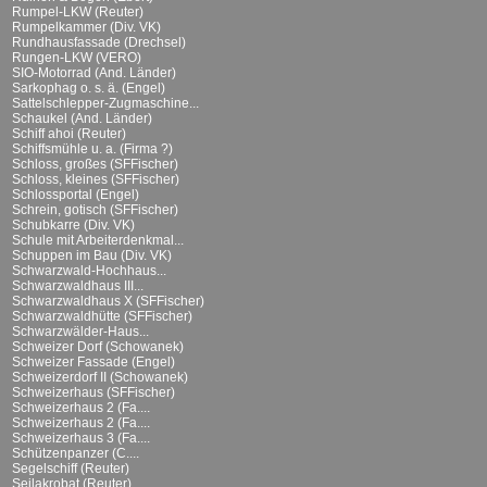
Rumpel-LKW (Reuter)
Rumpelkammer (Div. VK)
Rundhausfassade (Drechsel)
Rungen-LKW (VERO)
SIO-Motorrad (And. Länder)
Sarkophag o. s. ä. (Engel)
Sattelschlepper-Zugmaschine...
Schaukel (And. Länder)
Schiff ahoi (Reuter)
Schiffsmühle u. a. (Firma ?)
Schloss, großes (SFFischer)
Schloss, kleines (SFFischer)
Schlossportal (Engel)
Schrein, gotisch (SFFischer)
Schubkarre (Div. VK)
Schule mit Arbeiterdenkmal...
Schuppen im Bau (Div. VK)
Schwarzwald-Hochhaus...
Schwarzwaldhaus III...
Schwarzwaldhaus X (SFFischer)
Schwarzwaldhütte (SFFischer)
Schwarzwälder-Haus...
Schweizer Dorf (Schowanek)
Schweizer Fassade (Engel)
Schweizerdorf II (Schowanek)
Schweizerhaus (SFFischer)
Schweizerhaus 2 (Fa....
Schweizerhaus 2 (Fa....
Schweizerhaus 3 (Fa....
Schützenpanzer (C....
Segelschiff (Reuter)
Seilakrobat (Reuter)