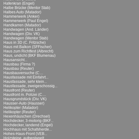
Hafenkran (Engel)
Halbe Brücke (Mentor Stab)
Halbes Auto (Matador)
Hammerwerk (Anker)
Hammerwerk (Paul Engel)
Handkarren (Matador)
Handwagen (And. Länder)
Handwagen (Div. VK)
Handwagen (Mentor Stab)
Haus in 3D (C. Fritzsche)
Haus mit Balkon (SFFischer)
Haus zum Richtfest (Albrecht)
Haus, undicht (BKF Blumenau)
Hausansicht...
Hausbau (Firma ?)
Hausbau (Reuter)
Hausbauversuche (C....
Hausfassade mit Einfahrt...
Hausfassade, sehr klein...
Hausfassade, zweigeschossig...
Hausfront (Reuter)
Hausfront m. Polizei (C....
Hausgrundstück (Div. VK)
Hausser-Auto (Hausser)
Helikopter (Matador)
Helikopter (Reuter)
Hexenhäuschen (Drechsel)
Hochdecker, 3-motorig (BKF...
Hochdecker, landend (Engel)
Hochhaus mit Schafsherde...
Hohes-Haus-Front (VEB...
Holzsteine, aufgestapelt...