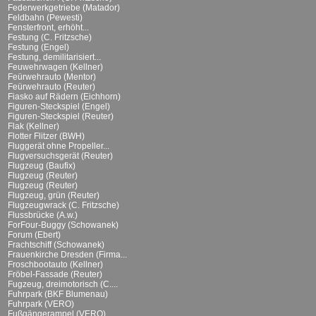
Federwerkgetriebe (Matador)
Feldbahn (Pewesti)
Fensterfront, erhöht...
Festung (C. Fritzsche)
Festung (Engel)
Festung, demilitarisiert...
Feuwehrwagen (Kellner)
Feürwehrauto (Mentor)
Feürwehrauto (Reuter)
Fiasko auf Rädern (Eichhorn)
Figuren-Steckspiel (Engel)
Figuren-Steckspiel (Reuter)
Flak (Kellner)
Flotter Flitzer (BWH)
Fluggerät ohne Propeller...
Flugversuchsgerät (Reuter)
Flugzeug (Baufix)
Flugzeug (Reuter)
Flugzeug (Reuter)
Flugzeug, grün (Reuter)
Flugzeugwrack (C. Fritzsche)
Flussbrücke (A.w.)
ForFour-Buggy (Schowanek)
Forum (Ebert)
Frachtschiff (Schowanek)
Frauenkirche Dresden (Firma...
Froschbootauto (Kellner)
Fröbel-Fassade (Reuter)
Fugzeug, dreimotorisch (C....
Fuhrpark (BKF Blumenau)
Fuhrpark (VERO)
Fußgängerampel (VERO)