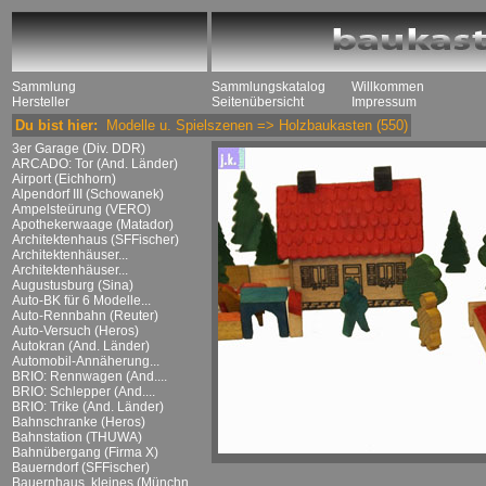
Sammlung
Sammlungskatalog
Willkommen
Hersteller
Seitenübersicht
Impressum
Du bist hier:
Modelle u. Spielszenen
=>
Holzbaukasten
(550)
3er Garage (Div. DDR)
ARCADO: Tor (And. Länder)
Airport (Eichhorn)
Alpendorf III (Schowanek)
Ampelsteürung (VERO)
Apothekerwaage (Matador)
Architektenhaus (SFFischer)
Architektenhäuser...
Architektenhäuser...
Augustusburg (Sina)
Auto-BK für 6 Modelle...
Auto-Rennbahn (Reuter)
Auto-Versuch (Heros)
Autokran (And. Länder)
Automobil-Annäherung...
BRIO: Rennwagen (And....
BRIO: Schlepper (And....
BRIO: Trike (And. Länder)
Bahnschranke (Heros)
Bahnstation (THUWA)
Bahnübergang (Firma X)
Bauerndorf (SFFischer)
Bauernhaus, kleines (Münchn....