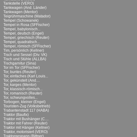
Tankstelle (VERO)
Tankwagen (And. Länder)
Tankwagen (Mentor)
Teigrührmaschine (Matador)
Tempel (Schowanek)
Tempel in Rosa (SFFischer)
Tempel, babylonisch...
Tempel, deutsch (Engel)
Tempel, griechisch (Reuter)
Tempel, quadratisch...
Tempel, römisch (SFFischer)
Tim, persönlich (Kellner)
Tisch und Sessel (Div. VK)
Tisch und Stühle (ALLBA)
Tischgarnitur (Sina)
Tor im Tor (SFFischer)
Tor, buntes (Reuter)
Tor, einfaches (Karl Louis...
Tor, gekünstelt (And....
Tor, karges (Mentor)
Tor, klassisch-römisch...
Tor, romanisch (Reuter)
Tor, schwungvolles...
Torbogen, kleiner (Engel)
Touristen-Zug (Volksbetrieb)
Trabantenstadt 117 (HABA)
Traktor (Baufix)
Traktor mit Bushänger (C....
Traktor mit Fahrer (Reuter)
Traktor mit Hänger (Kellner)
Traktor, motorisiert (VERO)
Traktorgespann (Bittner)