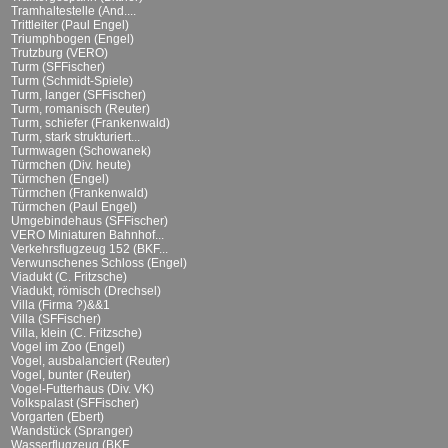
Tramhaltestelle (And....
Trittleiter (Paul Engel)
Triumphbogen (Engel)
Trutzburg (VERO)
Turm (SFFischer)
Turm (Schmidt-Spiele)
Turm, langer (SFFischer)
Turm, romanisch (Reuter)
Turm, schiefer (Frankenwald)
Turm, stark strukturiert...
Turmwagen (Schowanek)
Türmchen (Div. heute)
Türmchen (Engel)
Türmchen (Frankenwald)
Türmchen (Paul Engel)
Umgebindehaus (SFFischer)
VERO Miniaturen Bahnhof...
Verkehrsflugzeug 152 (BKF...
Verwunschenes Schloss (Engel)
Viadukt (C. Fritzsche)
Viadukt, römisch (Drechsel)
Villa (Firma ?)&&1
Villa (SFFischer)
Villa, klein (C. Fritzsche)
Vogel im Zoo (Engel)
Vogel, ausbalanciert (Reuter)
Vogel, bunter (Reuter)
Vogel-Futterhaus (Div. VK)
Volkspalast (SFFischer)
Vorgarten (Ebert)
Wandstück (Spranger)
Wasserflugzeug (BKF