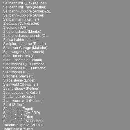
Seilbahn mit Quak (Kellner)
Seilbahn mit Theo (Kellner)
Seilbahn-Kipplore (Anker)&&1
Seilbahn-Kipplore (Anker)
Seilbahnfahrt (Kellner)
Siedlung (C. Fritzsche)
Siedlung (JURI)
Siedlungshaus (Mentor)
Siedlungshaus, abends (C....
Simsa Labim, reitend...
Skulptur, moderne (Reuter)
Smart vor Garage (Matador)
Sportwagen (Schowanek)
Stadt, futuristisch (C....
Stadt-Ensemble (Brandt)
Stadtmodell I (C. Fritzsche)
Stadtmodell II (C. Fritzsche)
Stadtmodell III (C....
Stadtvilla (Pewesti)
Stapelsteine (Engel)
Steinwald (SFFischer)
Strand-Buggy (Kellner)
Strandbuggy (K. Keller)
Straßeneck (Reuter)
Sturmwurm willi (Kellner)
Sulki (Seifert)
Säulenbau (Engel)
Säulengang (Div. BRD)
Säulengang (Erku)
Säulenportal (SFFischer)
Talbrücke, große (VERO)
Tankstelle (Reuter)