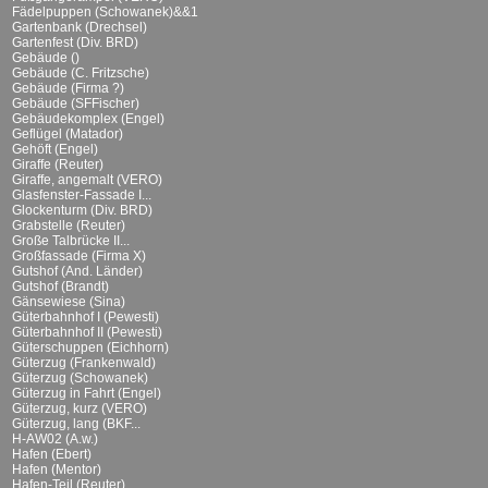
Fädelpuppen (Schowanek)&&1
Gartenbank (Drechsel)
Gartenfest (Div. BRD)
Gebäude ()
Gebäude (C. Fritzsche)
Gebäude (Firma ?)
Gebäude (SFFischer)
Gebäudekomplex (Engel)
Geflügel (Matador)
Gehöft (Engel)
Giraffe (Reuter)
Giraffe, angemalt (VERO)
Glasfenster-Fassade I...
Glockenturm (Div. BRD)
Grabstelle (Reuter)
Große Talbrücke II...
Großfassade (Firma X)
Gutshof (And. Länder)
Gutshof (Brandt)
Gänsewiese (Sina)
Güterbahnhof I (Pewesti)
Güterbahnhof II (Pewesti)
Güterschuppen (Eichhorn)
Güterzug (Frankenwald)
Güterzug (Schowanek)
Güterzug in Fahrt (Engel)
Güterzug, kurz (VERO)
Güterzug, lang (BKF...
H-AW02 (A.w.)
Hafen (Ebert)
Hafen (Mentor)
Hafen-Teil (Reuter)