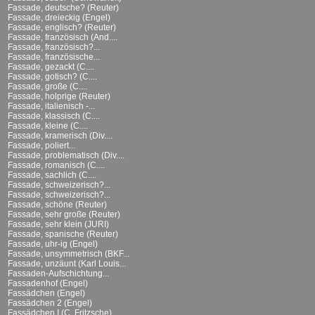
Fassade, deutsche? (Reuter)
Fassade, dreieckig (Engel)
Fassade, englisch? (Reuter)
Fassade, französisch (And....
Fassade, französisch?...
Fassade, französische...
Fassade, gezackt (C....
Fassade, gotisch? (C....
Fassade, große (C....
Fassade, holprige (Reuter)
Fassade, italienisch -...
Fassade, klassisch (C....
Fassade, kleine (C....
Fassade, kramerisch (Div....
Fassade, poliert...
Fassade, problematisch (Div....
Fassade, romanisch (C....
Fassade, sachlich (C....
Fassade, schweizerisch?...
Fassade, schweizerisch?...
Fassade, schöne (Reuter)
Fassade, sehr große (Reuter)
Fassade, sehr klein (JURI)
Fassade, spanische (Reuter)
Fassade, uhr-ig (Engel)
Fassade, unsymmetrisch (BKF...
Fassade, unzäunt (Karl Louis...
Fassaden-Aufschichtung...
Fassadenhof (Engel)
Fassädchen (Engel)
Fassädchen 2 (Engel)
Fassädchen I (C. Fritzsche)