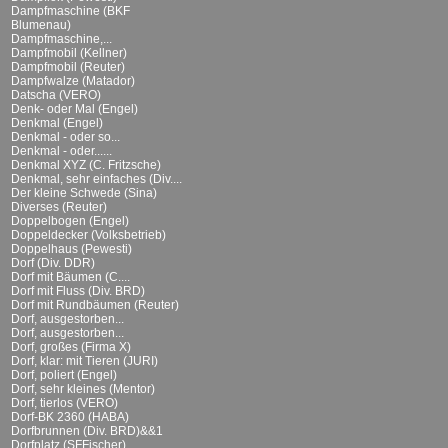
Dampfmaschine (BKF
Blumenau)
Dampfmaschine,...
Dampfmobil (Kellner)
Dampfmobil (Reuter)
Dampfwalze (Matador)
Datscha (VERO)
Denk- oder Mal (Engel)
Denkmal (Engel)
Denkmal - oder so...
Denkmal - oder......
Denkmal XYZ (C. Fritzsche)
Denkmal, sehr einfaches (Div....
Der kleine Schwede (Sina)
Diverses (Reuter)
Doppelbogen (Engel)
Doppeldecker (Volksbetrieb)
Doppelhaus (Pewesti)
Dorf (Div. DDR)
Dorf mit Bäumen (C....
Dorf mit Fluss (Div. BRD)
Dorf mit Rundbäumen (Reuter)
Dorf, ausgestorben...
Dorf, ausgestorben...
Dorf, großes (Firma X)
Dorf, klar: mit Tieren (JURI)
Dorf, poliert (Engel)
Dorf, sehr kleines (Mentor)
Dorf, tierlos (VERO)
Dorf-BK 2360 (HABA)
Dorfbrunnen (Div. BRD)&&1
Dorfplatz (SFFischer)