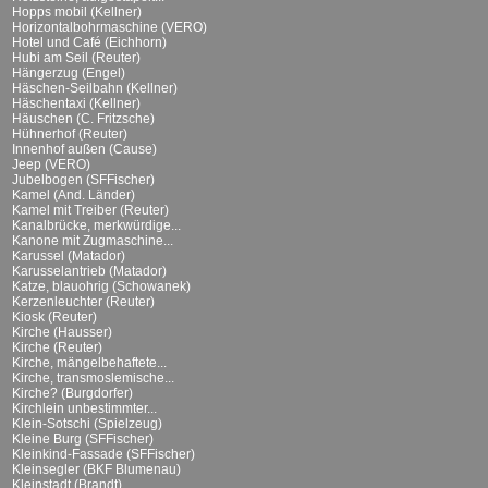
Hopps mobil (Kellner)
Horizontalbohrmaschine (VERO)
Hotel und Café (Eichhorn)
Hubi am Seil (Reuter)
Hängerzug (Engel)
Häschen-Seilbahn (Kellner)
Häschentaxi (Kellner)
Häuschen (C. Fritzsche)
Hühnerhof (Reuter)
Innenhof außen (Cause)
Jeep (VERO)
Jubelbogen (SFFischer)
Kamel (And. Länder)
Kamel mit Treiber (Reuter)
Kanalbrücke, merkwürdige...
Kanone mit Zugmaschine...
Karussel (Matador)
Karusselantrieb (Matador)
Katze, blauohrig (Schowanek)
Kerzenleuchter (Reuter)
Kiosk (Reuter)
Kirche (Hausser)
Kirche (Reuter)
Kirche, mängelbehaftete...
Kirche, transmoslemische...
Kirche? (Burgdorfer)
Kirchlein unbestimmter...
Klein-Sotschi (Spielzeug)
Kleine Burg (SFFischer)
Kleinkind-Fassade (SFFischer)
Kleinsegler (BKF Blumenau)
Kleinstadt (Brandt)