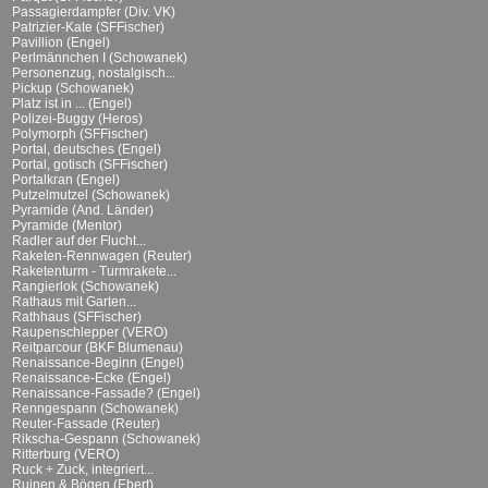
Passagierdampfer (Div. VK)
Patrizier-Kate (SFFischer)
Pavillion (Engel)
Perlmännchen I (Schowanek)
Personenzug, nostalgisch...
Pickup (Schowanek)
Platz ist in ... (Engel)
Polizei-Buggy (Heros)
Polymorph (SFFischer)
Portal, deutsches (Engel)
Portal, gotisch (SFFischer)
Portalkran (Engel)
Putzelmutzel (Schowanek)
Pyramide (And. Länder)
Pyramide (Mentor)
Radler auf der Flucht...
Raketen-Rennwagen (Reuter)
Raketenturm - Turmrakete...
Rangierlok (Schowanek)
Rathaus mit Garten...
Rathhaus (SFFischer)
Raupenschlepper (VERO)
Reitparcour (BKF Blumenau)
Renaissance-Beginn (Engel)
Renaissance-Ecke (Engel)
Renaissance-Fassade? (Engel)
Renngespann (Schowanek)
Reuter-Fassade (Reuter)
Rikscha-Gespann (Schowanek)
Ritterburg (VERO)
Ruck + Zuck, integriert...
Ruinen & Bögen (Ebert)