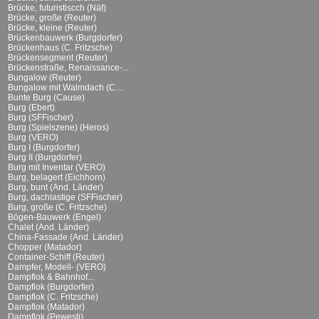
Brücke, futuristiscch (Näf)
Brücke, große (Reuter)
Brücke, kleine (Reuter)
Brückenbauwerk (Burgdorfer)
Brückenhaus (C. Fritzsche)
Brückensegment (Reuter)
Brückenstraße, Renaissance-...
Bungalow (Reuter)
Bungalow mit Walmdach (C....
Bunte Burg (Cause)
Burg (Ebert)
Burg (SFFischer)
Burg (Spielszene) (Heros)
Burg (VERO)
Burg I (Burgdorfer)
Burg II (Burgdorfer)
Burg mit Inventar (VERO)
Burg, belagert (Eichhorn)
Burg, bunt (And. Länder)
Burg, dachlastige (SFFischer)
Burg, große (C. Fritzsche)
Bögen-Bauwerk (Engel)
Chalet (And. Länder)
China-Fassade (And. Länder)
Chopper (Matador)
Container-Schiff (Reuter)
Dampfer, Modell- (VERO)
Dampflok & Bahnhof...
Dampflok (Burgdorfer)
Dampflok (C. Fritzsche)
Dampflok (Matador)
Dampflok (Pewesti)