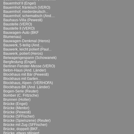
Bauernhof II (Engel)
Bauernhof, fränkisch (VERO)
Bauernhof, niederdeutsch...
Bauernhof, schematisch (And....
Bauhaus-Villa (Pewesti)
Baustelle (VERO)
Baustelle II (VERO)
Bauwagen-Auto (BKF
Blumenau)
Bauwagen-Denkmal (Heros)
Bauwerk, 5-teilig (And....
Bauwerk, leicht poliert (Paul...
Bauwerk, poliert (Heros)
Beiwagengespann (Schowanek)
Bergfestung (Engel)
Berliner-Fenster-Messe (VERO)
Beton-Haus (And. Länder)
Blockhaus mit Bär (Pewesti)
Blockhaus mit Garten...
Blockhaus, Alpen- (VERHOFA)
Blockhaus-BK (And. Länder)
Bogen-Serie (Reuter)
Bomber (C. Fritzsche)
Brunnen (Holler)
Brücke (Engel)
Brücke (Mentor)
Brücke (Pewesti)
Brücke (SFFischer)
Brücke (Spielszene) (Reuter)
Brücke mit Zug (SFFischer)
Brücke, doppelt (BKF...
Brücke, etwas stilisiert...