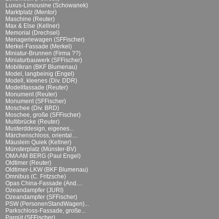
Luxus-Limousine (Schowanek)
Marktplatz (Mentor)
Maschine (Reuter)
Max & Else (Kellner)
Memorial (Drechsel)
Menageriewagen (SFFischer)
Merkel-Fassade (Merkel)
Miniatur-Brunnen (Firma ??)
Miniaturbauwerk (SFFischer)
Mobilkran (BKF Blumenau)
Model, langbeinig (Engel)
Modell, kleenes (Div. DDR)
Modellfassade (Reuter)
Monument (Reuter)
Monument (SFFischer)
Moschee (Div. BRD)
Moschee, große (SFFischer)
Multibrücke (Reuter)
Musterddesign, eigenes...
Märchenschloss, oriental....
Mäuslein Quiek (Kellner)
Münsterplatz (Münster-BV)
OMA AM BERG (Paul Engel)
Oldtimer (Reuter)
Oldtimer-LKW (BKF Blumenau)
Omnibus (C. Fritzsche)
Opas China-Fassade (And....
Ozeandampfer (JURI)
Ozeandampfer (SFFischer)
PSW (PersonenStandWagen)...
Parkschloss-Fassade, große...
Parqüt (SFFischer)