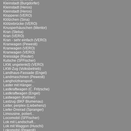
Kleinstadt (Burgdorfer)
Kleinstadt (Heros)
Kleinstadt (Heros)
Klopperei (VERO)
Klötzchen (Sina)
Klötzebrücke (VERO)
Knusperhäuschen (Mentor)
Kran (Steba)
Kran (VERO)
Kran - sehr einfach (VERO)
Kranwagen (Pewesti)
Kranwagen (VERO)
Kranwagen (VERO)
Kreissäge (Reuter)
Kutsche (SFFischer)
LKW, ungelenk(t) (VERO)
LKW-Zug (Volksbetrieb)
Landhaus-Fassade (Engel)
Landmaschinen (Pewesti)
Langholztransport...
Laster mit Hänger...
Lastkraftwagen (C. Fritzsche)
Lastkraftwagen (Engel)
Lastwagen (Kellner)
Lastzug (BKF Blumenau)
Leiter, perplex (Liebehenz)
Liefer-Dreirad (Spranger)
Limousine, poliert...
Locomobil (SFFischer)
Lok mit Landschaft...
Lok mit Waggon (Huschi)
Lokomobil (Pewesti)