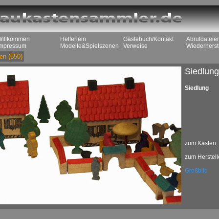
Willkommen
Helferlein
Gästebuch/Kontakt
Abrufdateie
Impressum
Modelle&Spielszenen
Verweise
Wiederherst
en
(550)
Siedlun
Siedlung
zum Kasten
zum Herstell
Großbild