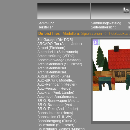
Sammlung
Sammlungskatalog
Hersteller
Seitenübersicht
Du bist hier:
Modelle u. Spielszenen
=>
Holzbaukast
3er Garage (Div. DDR)
ARCADO: Tor (And. Länder)
Airport (Eichhorn)
Alpendorf III (Schowanek)
Ampelsteürung (VERO)
Apothekerwaage (Matador)
Architektenhaus (SFFischer)
Architektenhäuser...
Architektenhäuser...
Augustusburg (Sina)
Auto-BK für 6 Modelle...
Auto-Rennbahn (Reuter)
Auto-Versuch (Heros)
Autokran (And. Länder)
Automobil-Annäherung...
BRIO: Rennwagen (And....
BRIO: Schlepper (And....
BRIO: Trike (And. Länder)
Bahnschranke (Heros)
Bahnstation (THUWA)
Bahnübergang (Firma X)
Bauerndorf (SFFischer)
Bauernhaus, kleines (Münchn....