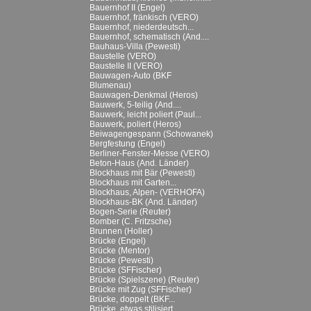
Bauernhof II (Engel)
Bauernhof, fränkisch (VERO)
Bauernhof, niederdeutsch...
Bauernhof, schematisch (And....
Bauhaus-Villa (Pewesti)
Baustelle (VERO)
Baustelle II (VERO)
Bauwagen-Auto (BKF
Blumenau)
Bauwagen-Denkmal (Heros)
Bauwerk, 5-teilig (And....
Bauwerk, leicht poliert (Paul...
Bauwerk, poliert (Heros)
Beiwagengespann (Schowanek)
Bergfestung (Engel)
Berliner-Fenster-Messe (VERO)
Beton-Haus (And. Länder)
Blockhaus mit Bär (Pewesti)
Blockhaus mit Garten...
Blockhaus, Alpen- (VERHOFA)
Blockhaus-BK (And. Länder)
Bogen-Serie (Reuter)
Bomber (C. Fritzsche)
Brunnen (Holler)
Brücke (Engel)
Brücke (Mentor)
Brücke (Pewesti)
Brücke (SFFischer)
Brücke (Spielszene) (Reuter)
Brücke mit Zug (SFFischer)
Brücke, doppelt (BKF...
Brücke, etwas stilisiert...