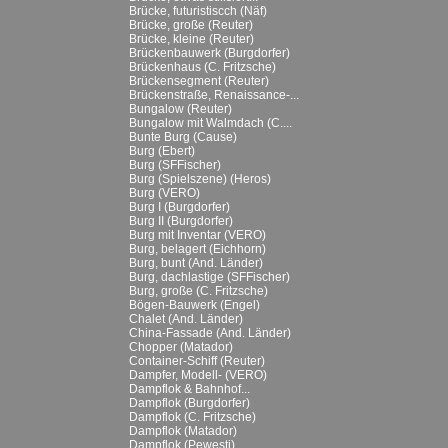
Brücke, futuristiscch (Näf)
Brücke, große (Reuter)
Brücke, kleine (Reuter)
Brückenbauwerk (Burgdorfer)
Brückenhaus (C. Fritzsche)
Brückensegment (Reuter)
Brückenstraße, Renaissance-...
Bungalow (Reuter)
Bungalow mit Walmdach (C....
Bunte Burg (Cause)
Burg (Ebert)
Burg (SFFischer)
Burg (Spielszene) (Heros)
Burg (VERO)
Burg I (Burgdorfer)
Burg II (Burgdorfer)
Burg mit Inventar (VERO)
Burg, belagert (Eichhorn)
Burg, bunt (And. Länder)
Burg, dachlastige (SFFischer)
Burg, große (C. Fritzsche)
Bögen-Bauwerk (Engel)
Chalet (And. Länder)
China-Fassade (And. Länder)
Chopper (Matador)
Container-Schiff (Reuter)
Dampfer, Modell- (VERO)
Dampflok & Bahnhof...
Dampflok (Burgdorfer)
Dampflok (C. Fritzsche)
Dampflok (Matador)
Dampflok (Pewesti)