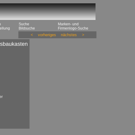
n
Suche
Marken- und
ellung
Bildsuche
Firmenlogo-Suche
<
vorheriges
nächstes
>
gsbaukasten
er