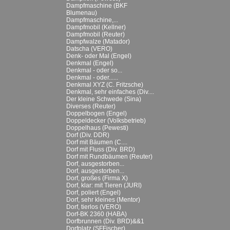
Dampfmaschine (BKF
Blumenau)
Dampfmaschine,...
Dampfmobil (Kellner)
Dampfmobil (Reuter)
Dampfwalze (Matador)
Datscha (VERO)
Denk- oder Mal (Engel)
Denkmal (Engel)
Denkmal - oder so...
Denkmal - oder......
Denkmal XYZ (C. Fritzsche)
Denkmal, sehr einfaches (Div....
Der kleine Schwede (Sina)
Diverses (Reuter)
Doppelbogen (Engel)
Doppeldecker (Volksbetrieb)
Doppelhaus (Pewesti)
Dorf (Div. DDR)
Dorf mit Bäumen (C....
Dorf mit Fluss (Div. BRD)
Dorf mit Rundbäumen (Reuter)
Dorf, ausgestorben...
Dorf, ausgestorben...
Dorf, großes (Firma X)
Dorf, klar: mit Tieren (JURI)
Dorf, poliert (Engel)
Dorf, sehr kleines (Mentor)
Dorf, tierlos (VERO)
Dorf-BK 2360 (HABA)
Dorfbrunnen (Div. BRD)&&1
Dorfplatz (SFFischer)