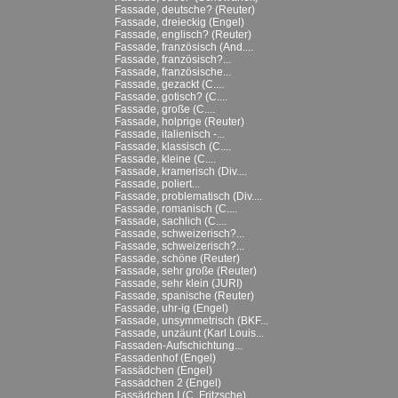
Fassade, deutsche? (Reuter)
Fassade, dreieckig (Engel)
Fassade, englisch? (Reuter)
Fassade, französisch (And....
Fassade, französisch?...
Fassade, französische...
Fassade, gezackt (C....
Fassade, gotisch? (C....
Fassade, große (C....
Fassade, holprige (Reuter)
Fassade, italienisch -...
Fassade, klassisch (C....
Fassade, kleine (C....
Fassade, kramerisch (Div....
Fassade, poliert...
Fassade, problematisch (Div....
Fassade, romanisch (C....
Fassade, sachlich (C....
Fassade, schweizerisch?...
Fassade, schweizerisch?...
Fassade, schöne (Reuter)
Fassade, sehr große (Reuter)
Fassade, sehr klein (JURI)
Fassade, spanische (Reuter)
Fassade, uhr-ig (Engel)
Fassade, unsymmetrisch (BKF...
Fassade, unzäunt (Karl Louis...
Fassaden-Aufschichtung...
Fassadenhof (Engel)
Fassädchen (Engel)
Fassädchen 2 (Engel)
Fassädchen I (C. Fritzsche)