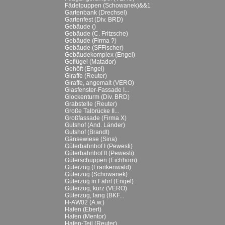
Fädelpuppen (Schowanek)&&1
Gartenbank (Drechsel)
Gartenfest (Div. BRD)
Gebäude ()
Gebäude (C. Fritzsche)
Gebäude (Firma ?)
Gebäude (SFFischer)
Gebäudekomplex (Engel)
Geflügel (Matador)
Gehöft (Engel)
Giraffe (Reuter)
Giraffe, angemalt (VERO)
Glasfenster-Fassade I...
Glockenturm (Div. BRD)
Grabstelle (Reuter)
Große Talbrücke II...
Großfassade (Firma X)
Gutshof (And. Länder)
Gutshof (Brandt)
Gänsewiese (Sina)
Güterbahnhof I (Pewesti)
Güterbahnhof II (Pewesti)
Güterschuppen (Eichhorn)
Güterzug (Frankenwald)
Güterzug (Schowanek)
Güterzug in Fahrt (Engel)
Güterzug, kurz (VERO)
Güterzug, lang (BKF...
H-AW02 (A.w.)
Hafen (Ebert)
Hafen (Mentor)
Hafen-Teil (Reuter)