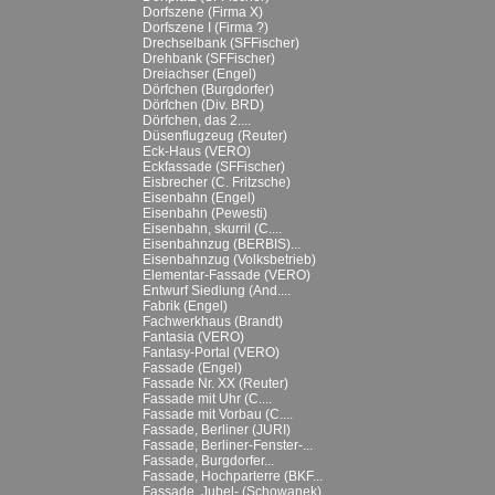
Dorfszene (Firma X)
Dorfszene I (Firma ?)
Drechselbank (SFFischer)
Drehbank (SFFischer)
Dreiachser (Engel)
Dörfchen (Burgdorfer)
Dörfchen (Div. BRD)
Dörfchen, das 2....
Düsenflugzeug (Reuter)
Eck-Haus (VERO)
Eckfassade (SFFischer)
Eisbrecher (C. Fritzsche)
Eisenbahn (Engel)
Eisenbahn (Pewesti)
Eisenbahn, skurril (C....
Eisenbahnzug (BERBIS)...
Eisenbahnzug (Volksbetrieb)
Elementar-Fassade (VERO)
Entwurf Siedlung (And....
Fabrik (Engel)
Fachwerkhaus (Brandt)
Fantasia (VERO)
Fantasy-Portal (VERO)
Fassade (Engel)
Fassade Nr. XX (Reuter)
Fassade mit Uhr (C....
Fassade mit Vorbau (C....
Fassade, Berliner (JURI)
Fassade, Berliner-Fenster-...
Fassade, Burgdorfer...
Fassade, Hochparterre (BKF...
Fassade, Jubel- (Schowanek)