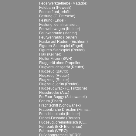
Federwerkgetriebe (Matador)
Feldbahn (Pewesti)
Fensterfront, erhöht...
Festung (C. Fritzsche)
Festung (Engel)
Festung, demilitarisiert...
Feuwehrwagen (Kellner)
Feürwehrauto (Mentor)
Feürwehrauto (Reuter)
Fiasko auf Rädern (Eichhorn)
Figuren-Steckspiel (Engel)
Figuren-Steckspiel (Reuter)
Flak (Kellner)
Flotter Flitzer (BWH)
Fluggerät ohne Propeller...
Flugversuchsgerät (Reuter)
Flugzeug (Baufix)
Flugzeug (Reuter)
Flugzeug (Reuter)
Flugzeug, grün (Reuter)
Flugzeugwrack (C. Fritzsche)
Flussbrücke (A.w.)
ForFour-Buggy (Schowanek)
Forum (Ebert)
Frachtschiff (Schowanek)
Frauenkirche Dresden (Firma...
Froschbootauto (Kellner)
Fröbel-Fassade (Reuter)
Fugzeug, dreimotorisch (C....
Fuhrpark (BKF Blumenau)
Fuhrpark (VERO)
Fußgängerampel (VERO)