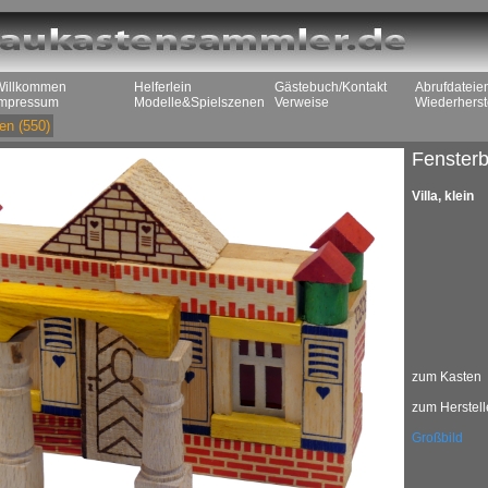
Willkommen
Helferlein
Gästebuch/Kontakt
Abrufdateie
Impressum
Modelle&Spielszenen
Verweise
Wiederherst
en
(550)
Fenster
Villa, klein
zum Kasten
zum Herstell
Großbild