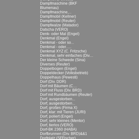
Dampfmaschine (BKF
Blumenau)
Dampfmaschine,...
Dampfmobil (Kellner)
Dampfmobil (Reuter)
Dampfwalze (Matador)
Datscha (VERO)
Denk- oder Mal (Engel)
Denkmal (Engel)
Denkmal - oder so...
Denkmal - oder......
Denkmal XYZ (C. Fritzsche)
Denkmal, sehr einfaches (Div....
Der kleine Schwede (Sina)
Diverses (Reuter)
Doppelbogen (Engel)
Doppeldecker (Volksbetrieb)
Doppelhaus (Pewesti)
Dorf (Div. DDR)
Dorf mit Bäumen (C....
Dorf mit Fluss (Div. BRD)
Dorf mit Rundbäumen (Reuter)
Dorf, ausgestorben...
Dorf, ausgestorben...
Dorf, großes (Firma X)
Dorf, klar: mit Tieren (JURI)
Dorf, poliert (Engel)
Dorf, sehr kleines (Mentor)
Dorf, tierlos (VERO)
Dorf-BK 2360 (HABA)
Dorfbrunnen (Div. BRD)&&1
Dorfplatz (SFFischer)