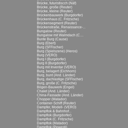
Brücke, futuristiscch (Näf)
Brücke, große (Reuter)
Brücke, kleine (Reuter)
Brückenbauwerk (Burgdorfer)
Brückenhaus (C. Fritzsche)
Brückensegment (Reuter)
Brückenstraße, Renaissance-...
Bungalow (Reuter)
Bungalow mit Walmdach (C....
Bunte Burg (Cause)
Burg (Ebert)
Burg (SFFischer)
Burg (Spielszene) (Heros)
Burg (VERO)
Burg I (Burgdorfer)
Burg II (Burgdorfer)
Burg mit Inventar (VERO)
Burg, belagert (Eichhorn)
Burg, bunt (And. Länder)
Burg, dachlastige (SFFischer)
Burg, große (C. Fritzsche)
Bögen-Bauwerk (Engel)
Chalet (And. Länder)
China-Fassade (And. Länder)
Chopper (Matador)
Container-Schiff (Reuter)
Dampfer, Modell- (VERO)
Dampflok & Bahnhof...
Dampflok (Burgdorfer)
Dampflok (C. Fritzsche)
Dampflok (Matador)
Dampflok (Pewesti)