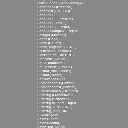
Fädelpuppen (Schowanek)&&1
Gartenbank (Drechsel)
Gartenfest (Div. BRD)
Gebäude ()
Gebäude (C. Fritzsche)
Gebäude (Firma ?)
Gebäude (SFFischer)
Gebäudekomplex (Engel)
Geflügel (Matador)
Gehöft (Engel)
Giraffe (Reuter)
Giraffe, angemalt (VERO)
Glasfenster-Fassade I...
Glockenturm (Div. BRD)
Grabstelle (Reuter)
Große Talbrücke II...
Großfassade (Firma X)
Gutshof (And. Länder)
Gutshof (Brandt)
Gänsewiese (Sina)
Güterbahnhof I (Pewesti)
Güterbahnhof II (Pewesti)
Güterschuppen (Eichhorn)
Güterzug (Frankenwald)
Güterzug (Schowanek)
Güterzug in Fahrt (Engel)
Güterzug, kurz (VERO)
Güterzug, lang (BKF...
H-AW02 (A.w.)
Hafen (Ebert)
Hafen (Mentor)
Hafen-Teil (Reuter)