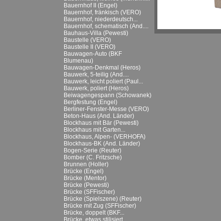
Bauernhof II (Engel)
Bauernhof, fränkisch (VERO)
Bauernhof, niederdeutsch...
Bauernhof, schematisch (And....
Bauhaus-Villa (Pewesti)
Baustelle (VERO)
Baustelle II (VERO)
Bauwagen-Auto (BKF
Blumenau)
Bauwagen-Denkmal (Heros)
Bauwerk, 5-teilig (And....
Bauwerk, leicht poliert (Paul...
Bauwerk, poliert (Heros)
Beiwagengespann (Schowanek)
Bergfestung (Engel)
Berliner-Fenster-Messe (VERO)
Beton-Haus (And. Länder)
Blockhaus mit Bär (Pewesti)
Blockhaus mit Garten...
Blockhaus, Alpen- (VERHOFA)
Blockhaus-BK (And. Länder)
Bogen-Serie (Reuter)
Bomber (C. Fritzsche)
Brunnen (Holler)
Brücke (Engel)
Brücke (Mentor)
Brücke (Pewesti)
Brücke (SFFischer)
Brücke (Spielszene) (Reuter)
Brücke mit Zug (SFFischer)
Brücke, doppelt (BKF...
Brücke, etwas stilisiert...