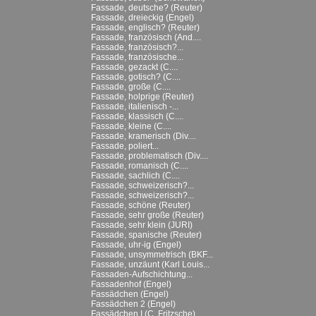
Fassade, deutsche? (Reuter)
Fassade, dreieckig (Engel)
Fassade, englisch? (Reuter)
Fassade, französisch (And....
Fassade, französisch?...
Fassade, französische...
Fassade, gezackt (C....
Fassade, gotisch? (C....
Fassade, große (C....
Fassade, holprige (Reuter)
Fassade, italienisch -...
Fassade, klassisch (C....
Fassade, kleine (C....
Fassade, kramerisch (Div....
Fassade, poliert...
Fassade, problematisch (Div....
Fassade, romanisch (C....
Fassade, sachlich (C....
Fassade, schweizerisch?...
Fassade, schweizerisch?...
Fassade, schöne (Reuter)
Fassade, sehr große (Reuter)
Fassade, sehr klein (JURI)
Fassade, spanische (Reuter)
Fassade, uhr-ig (Engel)
Fassade, unsymmetrisch (BKF...
Fassade, unzäunt (Karl Louis...
Fassaden-Aufschichtung...
Fassadenhof (Engel)
Fassädchen (Engel)
Fassädchen 2 (Engel)
Fassädchen I (C. Fritzsche)