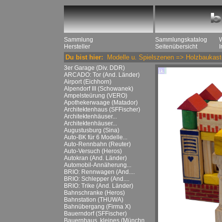
Sammlung
Sammlungskatalog
Hersteller
Seitenübersicht
Du bist hier:
Modelle u. Spielszenen
=>
Holzbaukast
3er Garage (Div. DDR)
ARCADO: Tor (And. Länder)
Airport (Eichhorn)
Alpendorf III (Schowanek)
Ampelsteürung (VERO)
Apothekerwaage (Matador)
Architektenhaus (SFFischer)
Architektenhäuser...
Architektenhäuser...
Augustusburg (Sina)
Auto-BK für 6 Modelle...
Auto-Rennbahn (Reuter)
Auto-Versuch (Heros)
Autokran (And. Länder)
Automobil-Annäherung...
BRIO: Rennwagen (And....
BRIO: Schlepper (And....
BRIO: Trike (And. Länder)
Bahnschranke (Heros)
Bahnstation (THUWA)
Bahnübergang (Firma X)
Bauerndorf (SFFischer)
Bauernhaus, kleines (Münchn....