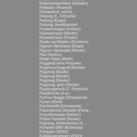
Federwerkgetriebe (Matador)
Feldbahn (Pewesti)
Fensterfront, erhöht...
Festung (C. Fritzsche)
Festung (Engel)
Festung, demilitarisiert...
Feuwehrwagen (Kellner)
Feürwehrauto (Mentor)
Feürwehrauto (Reuter)
Fiasko auf Rädern (Eichhorn)
Figuren-Steckspiel (Engel)
Figuren-Steckspiel (Reuter)
Flak (Kellner)
Flotter Flitzer (BWH)
Fluggerät ohne Propeller...
Flugversuchsgerät (Reuter)
Flugzeug (Baufix)
Flugzeug (Reuter)
Flugzeug (Reuter)
Flugzeug, grün (Reuter)
Flugzeugwrack (C. Fritzsche)
Flussbrücke (A.w.)
ForFour-Buggy (Schowanek)
Forum (Ebert)
Frachtschiff (Schowanek)
Frauenkirche Dresden (Firma...
Froschbootauto (Kellner)
Fröbel-Fassade (Reuter)
Fugzeug, dreimotorisch (C....
Fuhrpark (BKF Blumenau)
Fuhrpark (VERO)
Fußgängerampel (VERO)