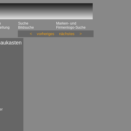
n
Suche
Marken- und
ellung
Bildsuche
Firmenlogo-Suche
<
vorheriges
nächstes
>
baukasten
er