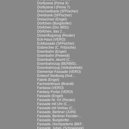
Dorfszene (Firma X)
Dorfszene I (Firma ?)
Drechselbank (SFFischer)
Drehbank (SFFischer)
Dreiachser (Engel)
Dörfchen (Burgdorfer)
Dörfchen (Div. BRD)
Dörfchen, das 2....
Düsenflugzeug (Reuter)
Eck-Haus (VERO)
Eckfassade (SFFischer)
Eisbrecher (C. Fritzsche)
Eisenbahn (Engel)
Eisenbahn (Pewesti)
Eisenbahn, skurril (C....
Eisenbahnzug (BERBIS)...
Eisenbahnzug (Volksbetrieb)
Elementar-Fassade (VERO)
Entwurf Siedlung (And....
Fabrik (Engel)
Fachwerkhaus (Brandt)
Fantasia (VERO)
Fantasy-Portal (VERO)
Fassade (Engel)
Fassade Nr. XX (Reuter)
Fassade mit Uhr (C....
Fassade mit Vorbau (C....
Fassade, Berliner (JURI)
Fassade, Berliner-Fenster-...
Fassade, Burgdorfer...
Fassade, Hochparterre (BKF...
Fassade, Jubel- (Schowanek)