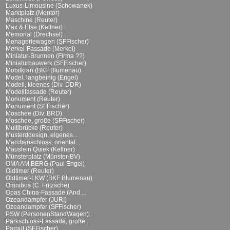
Luxus-Limousine (Schowanek)
Marktplatz (Mentor)
Maschine (Reuter)
Max & Else (Kellner)
Memorial (Drechsel)
Menageriewagen (SFFischer)
Merkel-Fassade (Merkel)
Miniatur-Brunnen (Firma ??)
Miniaturbauwerk (SFFischer)
Mobilkran (BKF Blumenau)
Model, langbeinig (Engel)
Modell, kleenes (Div. DDR)
Modellfassade (Reuter)
Monument (Reuter)
Monument (SFFischer)
Moschee (Div. BRD)
Moschee, große (SFFischer)
Multibrücke (Reuter)
Musterddesign, eigenes...
Märchenschloss, oriental....
Mäuslein Quiek (Kellner)
Münsterplatz (Münster-BV)
OMA AM BERG (Paul Engel)
Oldtimer (Reuter)
Oldtimer-LKW (BKF Blumenau)
Omnibus (C. Fritzsche)
Opas China-Fassade (And....
Ozeandampfer (JURI)
Ozeandampfer (SFFischer)
PSW (PersonenStandWagen)...
Parkschloss-Fassade, große...
Parqüt (SFFischer)