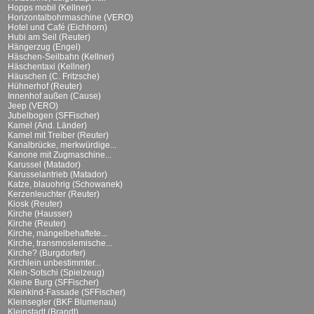
Hopps mobil (Kellner)
Horizontalbohrmaschine (VERO)
Hotel und Café (Eichhorn)
Hubi am Seil (Reuter)
Hängerzug (Engel)
Häschen-Seilbahn (Kellner)
Häschentaxi (Kellner)
Häuschen (C. Fritzsche)
Hühnerhof (Reuter)
Innenhof außen (Cause)
Jeep (VERO)
Jubelbogen (SFFischer)
Kamel (And. Länder)
Kamel mit Treiber (Reuter)
Kanalbrücke, merkwürdige...
Kanone mit Zugmaschine...
Karussel (Matador)
Karusselantrieb (Matador)
Katze, blauohrig (Schowanek)
Kerzenleuchter (Reuter)
Kiosk (Reuter)
Kirche (Hausser)
Kirche (Reuter)
Kirche, mängelbehaftete...
Kirche, transmoslemische...
Kirche? (Burgdorfer)
Kirchlein unbestimmter...
Klein-Sotschi (Spielzeug)
Kleine Burg (SFFischer)
Kleinkind-Fassade (SFFischer)
Kleinsegler (BKF Blumenau)
Kleinstadt (Brandt)