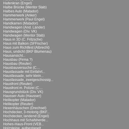
Hafenkran (Engel)
Halbe Brücke (Mentor Stab)
Halbes Auto (Matador)
Hammerwerk (Anker)
Hammerwerk (Paul Engel)
Handkarren (Matador)
Handwagen (And. Länder)
Handwagen (Div. VK)
Handwagen (Mentor Stab)
Haus in 3D (C. Fritzsche)
Haus mit Balkon (SFFischer)
Haus zum Richtfest (Albrecht)
Haus, undicht (BKF Blumenau)
Hausansicht...
Hausbau (Firma ?)
Hausbau (Reuter)
Hausbauversuche (C....
Hausfassade mit Einfahrt...
Hausfassade, sehr klein...
Hausfassade, zweigeschossig...
Hausfront (Reuter)
Hausfront m. Polizei (C....
Hausgrundstück (Div. VK)
Hausser-Auto (Hausser)
Helikopter (Matador)
Helikopter (Reuter)
Hexenhäuschen (Drechsel)
Hochdecker, 3-motorig (BKF...
Hochdecker, landend (Engel)
Hochhaus mit Schafsherde...
Hohes-Haus-Front (VEB...
Holzsteine, aufgestapelt...