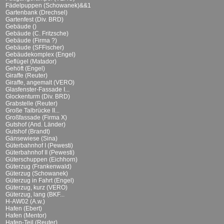
Fädelpuppen (Schowanek)&&1
Gartenbank (Drechsel)
Gartenfest (Div. BRD)
Gebäude ()
Gebäude (C. Fritzsche)
Gebäude (Firma ?)
Gebäude (SFFischer)
Gebäudekomplex (Engel)
Geflügel (Matador)
Gehöft (Engel)
Giraffe (Reuter)
Giraffe, angemalt (VERO)
Glasfenster-Fassade I...
Glockenturm (Div. BRD)
Grabstelle (Reuter)
Große Talbrücke II...
Großfassade (Firma X)
Gutshof (And. Länder)
Gutshof (Brandt)
Gänsewiese (Sina)
Güterbahnhof I (Pewesti)
Güterbahnhof II (Pewesti)
Güterschuppen (Eichhorn)
Güterzug (Frankenwald)
Güterzug (Schowanek)
Güterzug in Fahrt (Engel)
Güterzug, kurz (VERO)
Güterzug, lang (BKF...
H-AW02 (A.w.)
Hafen (Ebert)
Hafen (Mentor)
Hafen-Teil (Reuter)