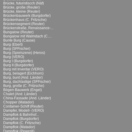
Brücke, futuristiscch (Näf)
Brücke, große (Reuter)
Brücke, kleine (Reuter)
Brückenbauwerk (Burgdorfer)
Brückenhaus (C. Fritzsche)
Brückensegment (Reuter)
Brückenstraße, Renaissance-...
Bungalow (Reuter)
Bungalow mit Walmdach (C....
Bunte Burg (Cause)
Burg (Ebert)
Burg (SFFischer)
Burg (Spielszene) (Heros)
Burg (VERO)
Burg I (Burgdorfer)
Burg II (Burgdorfer)
Burg mit Inventar (VERO)
Burg, belagert (Eichhorn)
Burg, bunt (And. Länder)
Burg, dachlastige (SFFischer)
Burg, große (C. Fritzsche)
Bögen-Bauwerk (Engel)
Chalet (And. Länder)
China-Fassade (And. Länder)
Chopper (Matador)
Container-Schiff (Reuter)
Dampfer, Modell- (VERO)
Dampflok & Bahnhof...
Dampflok (Burgdorfer)
Dampflok (C. Fritzsche)
Dampflok (Matador)
Dampflok (Pewesti)