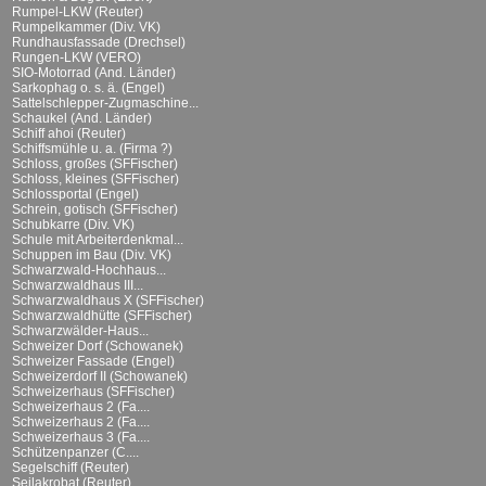
Rumpel-LKW (Reuter)
Rumpelkammer (Div. VK)
Rundhausfassade (Drechsel)
Rungen-LKW (VERO)
SIO-Motorrad (And. Länder)
Sarkophag o. s. ä. (Engel)
Sattelschlepper-Zugmaschine...
Schaukel (And. Länder)
Schiff ahoi (Reuter)
Schiffsmühle u. a. (Firma ?)
Schloss, großes (SFFischer)
Schloss, kleines (SFFischer)
Schlossportal (Engel)
Schrein, gotisch (SFFischer)
Schubkarre (Div. VK)
Schule mit Arbeiterdenkmal...
Schuppen im Bau (Div. VK)
Schwarzwald-Hochhaus...
Schwarzwaldhaus III...
Schwarzwaldhaus X (SFFischer)
Schwarzwaldhütte (SFFischer)
Schwarzwälder-Haus...
Schweizer Dorf (Schowanek)
Schweizer Fassade (Engel)
Schweizerdorf II (Schowanek)
Schweizerhaus (SFFischer)
Schweizerhaus 2 (Fa....
Schweizerhaus 2 (Fa....
Schweizerhaus 3 (Fa....
Schützenpanzer (C....
Segelschiff (Reuter)
Seilakrobat (Reuter)