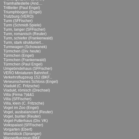
Tramhaltestelle (And....
Trittleiter (Paul Engel)
Triumphbogen (Engel)
Trutzburg (VERO)
Turm (SFFischer)
Turm (Schmidt-Spiele)
Turm, langer (SFFischer)
Turm, romanisch (Reuter)
Turm, schiefer (Frankenwald)
Turm, stark strukturiert...
Turmwagen (Schowanek)
Türmchen (Div. heute)
Türmchen (Engel)
Türmchen (Frankenwald)
Türmchen (Paul Engel)
Umgebindehaus (SFFischer)
VERO Miniaturen Bahnhof...
Verkehrsflugzeug 152 (BKF...
Verwunschenes Schloss (Engel)
Viadukt (C. Fritzsche)
Viadukt, römisch (Drechsel)
Villa (Firma ?)&&1
Villa (SFFischer)
Villa, klein (C. Fritzsche)
Vogel im Zoo (Engel)
Vogel, ausbalanciert (Reuter)
Vogel, bunter (Reuter)
Vogel-Futterhaus (Div. VK)
Volkspalast (SFFischer)
Vorgarten (Ebert)
Wandstück (Spranger)
Wasserflugzeug (BKF