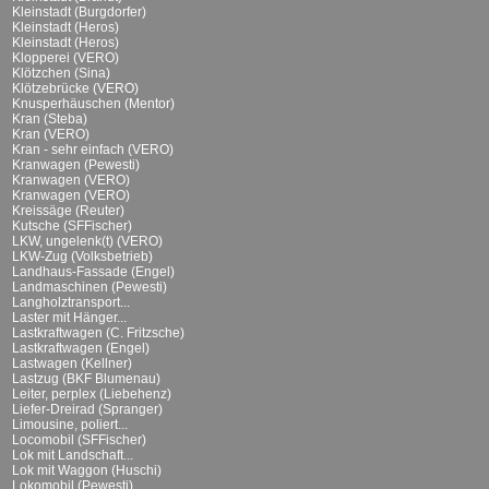
Kleinstadt (Burgdorfer)
Kleinstadt (Heros)
Kleinstadt (Heros)
Klopperei (VERO)
Klötzchen (Sina)
Klötzebrücke (VERO)
Knusperhäuschen (Mentor)
Kran (Steba)
Kran (VERO)
Kran - sehr einfach (VERO)
Kranwagen (Pewesti)
Kranwagen (VERO)
Kranwagen (VERO)
Kreissäge (Reuter)
Kutsche (SFFischer)
LKW, ungelenk(t) (VERO)
LKW-Zug (Volksbetrieb)
Landhaus-Fassade (Engel)
Landmaschinen (Pewesti)
Langholztransport...
Laster mit Hänger...
Lastkraftwagen (C. Fritzsche)
Lastkraftwagen (Engel)
Lastwagen (Kellner)
Lastzug (BKF Blumenau)
Leiter, perplex (Liebehenz)
Liefer-Dreirad (Spranger)
Limousine, poliert...
Locomobil (SFFischer)
Lok mit Landschaft...
Lok mit Waggon (Huschi)
Lokomobil (Pewesti)