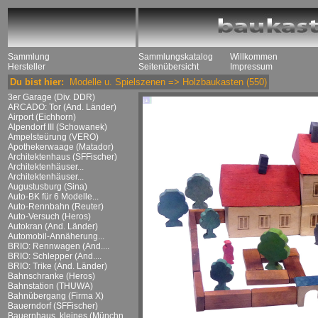
Sammlung
Sammlungskatalog
Willkommen
Hersteller
Seitenübersicht
Impressum
Du bist hier:
Modelle u. Spielszenen
=>
Holzbaukasten
(550)
3er Garage (Div. DDR)
ARCADO: Tor (And. Länder)
Airport (Eichhorn)
Alpendorf III (Schowanek)
Ampelsteürung (VERO)
Apothekerwaage (Matador)
Architektenhaus (SFFischer)
Architektenhäuser...
Architektenhäuser...
Augustusburg (Sina)
Auto-BK für 6 Modelle...
Auto-Rennbahn (Reuter)
Auto-Versuch (Heros)
Autokran (And. Länder)
Automobil-Annäherung...
BRIO: Rennwagen (And....
BRIO: Schlepper (And....
BRIO: Trike (And. Länder)
Bahnschranke (Heros)
Bahnstation (THUWA)
Bahnübergang (Firma X)
Bauerndorf (SFFischer)
Bauernhaus, kleines (Münchn....