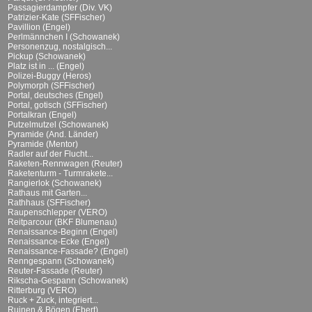
Passagierdampfer (Div. VK)
Patrizier-Kate (SFFischer)
Pavillion (Engel)
Perlmännchen I (Schowanek)
Personenzug, nostalgisch...
Pickup (Schowanek)
Platz ist in ... (Engel)
Polizei-Buggy (Heros)
Polymorph (SFFischer)
Portal, deutsches (Engel)
Portal, gotisch (SFFischer)
Portalkran (Engel)
Putzelmutzel (Schowanek)
Pyramide (And. Länder)
Pyramide (Mentor)
Radler auf der Flucht...
Raketen-Rennwagen (Reuter)
Raketenturm - Turmrakete...
Rangierlok (Schowanek)
Rathaus mit Garten...
Rathhaus (SFFischer)
Raupenschlepper (VERO)
Reitparcour (BKF Blumenau)
Renaissance-Beginn (Engel)
Renaissance-Ecke (Engel)
Renaissance-Fassade? (Engel)
Renngespann (Schowanek)
Reuter-Fassade (Reuter)
Rikscha-Gespann (Schowanek)
Ritterburg (VERO)
Ruck + Zuck, integriert...
Ruinen & Bögen (Ebert)