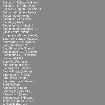
Seilbahn mit Quak (Kellner)
Seilbahn mit Theo (Kellner)
Seilbahn-Kipplore (Anker)&&1
Seilbahn-Kipplore (Anker)
Seilbahnfahrt (Kellner)
Siedlung (C. Fritzsche)
Siedlung (JURI)
Siedlungshaus (Mentor)
Siedlungshaus, abends (C....
Simsa Labim, reitend...
Skulptur, moderne (Reuter)
Smart vor Garage (Matador)
Sportwagen (Schowanek)
Stadt, futuristisch (C....
Stadt-Ensemble (Brandt)
Stadtmodell I (C. Fritzsche)
Stadtmodell II (C. Fritzsche)
Stadtmodell III (C....
Stadtvilla (Pewesti)
Stapelsteine (Engel)
Steinwald (SFFischer)
Strand-Buggy (Kellner)
Strandbuggy (K. Keller)
Straßeneck (Reuter)
Sturmwurm willi (Kellner)
Sulki (Seifert)
Säulenbau (Engel)
Säulengang (Div. BRD)
Säulengang (Erku)
Säulenportal (SFFischer)
Talbrücke, große (VERO)
Tankstelle (Reuter)