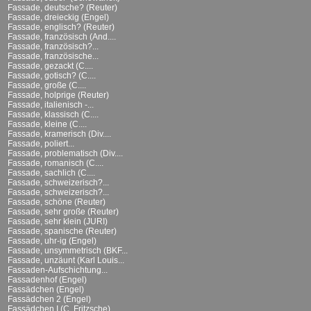
Fassade, deutsche? (Reuter)
Fassade, dreieckig (Engel)
Fassade, englisch? (Reuter)
Fassade, französisch (And....
Fassade, französisch?...
Fassade, französische...
Fassade, gezackt (C....
Fassade, gotisch? (C....
Fassade, große (C....
Fassade, holprige (Reuter)
Fassade, italienisch -...
Fassade, klassisch (C....
Fassade, kleine (C....
Fassade, kramerisch (Div....
Fassade, poliert...
Fassade, problematisch (Div....
Fassade, romanisch (C....
Fassade, sachlich (C....
Fassade, schweizerisch?...
Fassade, schweizerisch?...
Fassade, schöne (Reuter)
Fassade, sehr große (Reuter)
Fassade, sehr klein (JURI)
Fassade, spanische (Reuter)
Fassade, uhr-ig (Engel)
Fassade, unsymmetrisch (BKF...
Fassade, unzäunt (Karl Louis...
Fassaden-Aufschichtung...
Fassadenhof (Engel)
Fassädchen (Engel)
Fassädchen 2 (Engel)
Fassädchen I (C. Fritzsche)