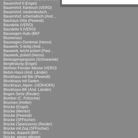
Bauernhof II (Engel)
Bauernhof, fränkisch (VERO)
Bauernhof, niederdeutsch...
Bauernhof, schematisch (And....
Bauhaus-Villa (Pewesti)
Baustelle (VERO)
Baustelle II (VERO)
Bauwagen-Auto (BKF
Blumenau)
Bauwagen-Denkmal (Heros)
Bauwerk, 5-teilig (And....
Bauwerk, leicht poliert (Paul...
Bauwerk, poliert (Heros)
Beiwagengespann (Schowanek)
Bergfestung (Engel)
Berliner-Fenster-Messe (VERO)
Beton-Haus (And. Länder)
Blockhaus mit Bär (Pewesti)
Blockhaus mit Garten...
Blockhaus, Alpen- (VERHOFA)
Blockhaus-BK (And. Länder)
Bogen-Serie (Reuter)
Bomber (C. Fritzsche)
Brunnen (Holler)
Brücke (Engel)
Brücke (Mentor)
Brücke (Pewesti)
Brücke (SFFischer)
Brücke (Spielszene) (Reuter)
Brücke mit Zug (SFFischer)
Brücke, doppelt (BKF...
Brücke, etwas stilisiert...