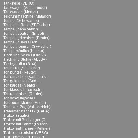
Tankstelle (VERO)
Tankwagen (And. Länder)
Tankwagen (Mentor)
Teigrührmaschine (Matador)
Tempel (Schowanek)
Tempel in Rosa (SFFischer)
Tempel, babylonisch...
Tempel, deutsch (Engel)
Tempel, griechisch (Reuter)
Tempel, quadratisch...
Tempel, römisch (SFFischer)
Tim, persönlich (Kellner)
Tisch und Sessel (Div. VK)
Tisch und Stühle (ALLBA)
Tischgarnitur (Sina)
Tor im Tor (SFFischer)
Tor, buntes (Reuter)
Tor, einfaches (Karl Louis...
Tor, gekünstelt (And....
Tor, karges (Mentor)
Tor, klassisch-römisch...
Tor, romanisch (Reuter)
Tor, schwungvolles...
Torbogen, kleiner (Engel)
Touristen-Zug (Volksbetrieb)
Trabantenstadt 117 (HABA)
Traktor (Baufix)
Traktor mit Bushänger (C....
Traktor mit Fahrer (Reuter)
Traktor mit Hänger (Kellner)
Traktor, motorisiert (VERO)
Traktorgespann (Bittner)