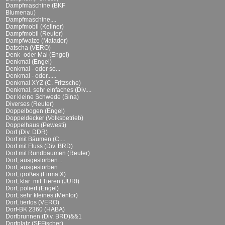
Dampfmaschine (BKF
Blumenau)
Dampfmaschine,...
Dampfmobil (Kellner)
Dampfmobil (Reuter)
Dampfwalze (Matador)
Datscha (VERO)
Denk- oder Mal (Engel)
Denkmal (Engel)
Denkmal - oder so...
Denkmal - oder......
Denkmal XYZ (C. Fritzsche)
Denkmal, sehr einfaches (Div....
Der kleine Schwede (Sina)
Diverses (Reuter)
Doppelbogen (Engel)
Doppeldecker (Volksbetrieb)
Doppelhaus (Pewesti)
Dorf (Div. DDR)
Dorf mit Bäumen (C....
Dorf mit Fluss (Div. BRD)
Dorf mit Rundbäumen (Reuter)
Dorf, ausgestorben...
Dorf, ausgestorben...
Dorf, großes (Firma X)
Dorf, klar: mit Tieren (JURI)
Dorf, poliert (Engel)
Dorf, sehr kleines (Mentor)
Dorf, tierlos (VERO)
Dorf-BK 2360 (HABA)
Dorfbrunnen (Div. BRD)&&1
Dorfplatz (SFFischer)