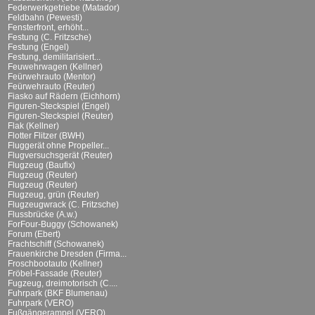
Federwerkgetriebe (Matador)
Feldbahn (Pewesti)
Fensterfront, erhöht...
Festung (C. Fritzsche)
Festung (Engel)
Festung, demilitarisiert...
Feuwehrwagen (Kellner)
Feürwehrauto (Mentor)
Feürwehrauto (Reuter)
Fiasko auf Rädern (Eichhorn)
Figuren-Steckspiel (Engel)
Figuren-Steckspiel (Reuter)
Flak (Kellner)
Flotter Flitzer (BWH)
Fluggerät ohne Propeller...
Flugversuchsgerät (Reuter)
Flugzeug (Baufix)
Flugzeug (Reuter)
Flugzeug (Reuter)
Flugzeug, grün (Reuter)
Flugzeugwrack (C. Fritzsche)
Flussbrücke (A.w.)
ForFour-Buggy (Schowanek)
Forum (Ebert)
Frachtschiff (Schowanek)
Frauenkirche Dresden (Firma...
Froschbootauto (Kellner)
Fröbel-Fassade (Reuter)
Fugzeug, dreimotorisch (C....
Fuhrpark (BKF Blumenau)
Fuhrpark (VERO)
Fußgängerampel (VERO)