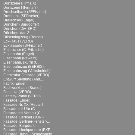
Dorfszene (Firma X)
Dorfszene I (Firma ?)
Drechselbank (SFFischer)
Drehbank (SFFischer)
Dreiachser (Engel)
Dörfchen (Burgdorfer)
Dörfchen (Div. BRD)
Dörfchen, das 2....
Düsenflugzeug (Reuter)
Eck-Haus (VERO)
Eckfassade (SFFischer)
Eisbrecher (C. Fritzsche)
Eisenbahn (Engel)
Eisenbahn (Pewesti)
Eisenbahn, skurril (C....
Eisenbahnzug (BERBIS)...
Eisenbahnzug (Volksbetrieb)
Elementar-Fassade (VERO)
Entwurf Siedlung (And....
Fabrik (Engel)
Fachwerkhaus (Brandt)
Fantasia (VERO)
Fantasy-Portal (VERO)
Fassade (Engel)
Fassade Nr. XX (Reuter)
Fassade mit Uhr (C....
Fassade mit Vorbau (C....
Fassade, Berliner (JURI)
Fassade, Berliner-Fenster-...
Fassade, Burgdorfer...
Fassade, Hochparterre (BKF...
Fassade, Jubel- (Schowanek)