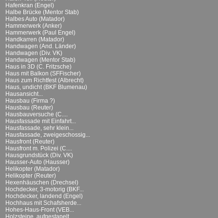
Hafenkran (Engel)
Halbe Brücke (Mentor Stab)
Halbes Auto (Matador)
Hammerwerk (Anker)
Hammerwerk (Paul Engel)
Handkarren (Matador)
Handwagen (And. Länder)
Handwagen (Div. VK)
Handwagen (Mentor Stab)
Haus in 3D (C. Fritzsche)
Haus mit Balkon (SFFischer)
Haus zum Richtfest (Albrecht)
Haus, undicht (BKF Blumenau)
Hausansicht...
Hausbau (Firma ?)
Hausbau (Reuter)
Hausbauversuche (C....
Hausfassade mit Einfahrt...
Hausfassade, sehr klein...
Hausfassade, zweigeschossig...
Hausfront (Reuter)
Hausfront m. Polizei (C....
Hausgrundstück (Div. VK)
Hausser-Auto (Hausser)
Helikopter (Matador)
Helikopter (Reuter)
Hexenhäuschen (Drechsel)
Hochdecker, 3-motorig (BKF...
Hochdecker, landend (Engel)
Hochhaus mit Schafsherde...
Hohes-Haus-Front (VEB...
Holzsteine, aufgestapelt...