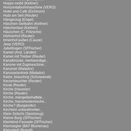
Hopps mobil (Kellner)
Horizontalbohrmaschine (VERO)
Hotel und Café (Eichhorn)
Hubi am Seil (Reuter)
Hängerzug (Engel)
Häschen-Seilbahn (Kellner)
Häschentaxi (Kellner)
Häuschen (C. Fritzsche)
Hühnerhof (Reuter)
Innenhof außen (Cause)
Jeep (VERO)
Jubelbogen (SFFischer)
Kamel (And. Länder)
Kamel mit Treiber (Reuter)
Kanalbrücke, merkwürdige...
Kanone mit Zugmaschine...
Karussel (Matador)
Karusselantrieb (Matador)
Katze, blauohrig (Schowanek)
Kerzenleuchter (Reuter)
Kiosk (Reuter)
Kirche (Hausser)
Kirche (Reuter)
Kirche, mängelbehaftete...
Kirche, transmoslemische...
Kirche? (Burgdorfer)
Kirchlein unbestimmter...
Klein-Sotschi (Spielzeug)
Kleine Burg (SFFischer)
Kleinkind-Fassade (SFFischer)
Kleinsegler (BKF Blumenau)
Kleinstadt (Brandt)