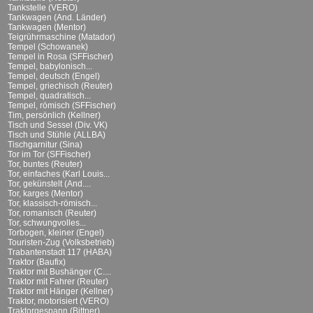
Tankstelle (VERO)
Tankwagen (And. Länder)
Tankwagen (Mentor)
Teigrührmaschine (Matador)
Tempel (Schowanek)
Tempel in Rosa (SFFischer)
Tempel, babylonisch...
Tempel, deutsch (Engel)
Tempel, griechisch (Reuter)
Tempel, quadratisch...
Tempel, römisch (SFFischer)
Tim, persönlich (Kellner)
Tisch und Sessel (Div. VK)
Tisch und Stühle (ALLBA)
Tischgarnitur (Sina)
Tor im Tor (SFFischer)
Tor, buntes (Reuter)
Tor, einfaches (Karl Louis...
Tor, gekünstelt (And....
Tor, karges (Mentor)
Tor, klassisch-römisch...
Tor, romanisch (Reuter)
Tor, schwungvolles...
Torbogen, kleiner (Engel)
Touristen-Zug (Volksbetrieb)
Trabantenstadt 117 (HABA)
Traktor (Baufix)
Traktor mit Bushänger (C....
Traktor mit Fahrer (Reuter)
Traktor mit Hänger (Kellner)
Traktor, motorisiert (VERO)
Traktorgespann (Bittner)