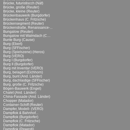
Brücke, futuristiscch (Näf)
Brücke, große (Reuter)
Brücke, kleine (Reuter)
Brückenbauwerk (Burgdorfer)
Brückenhaus (C. Fritzsche)
Brückensegment (Reuter)
Brückenstraße, Renaissance-...
Bungalow (Reuter)
Bungalow mit Walmdach (C....
Bunte Burg (Cause)
Burg (Ebert)
Burg (SFFischer)
Burg (Spielszene) (Heros)
Burg (VERO)
Burg I (Burgdorfer)
Burg II (Burgdorfer)
Burg mit Inventar (VERO)
Burg, belagert (Eichhorn)
Burg, bunt (And. Länder)
Burg, dachlastige (SFFischer)
Burg, große (C. Fritzsche)
Bögen-Bauwerk (Engel)
Chalet (And. Länder)
China-Fassade (And. Länder)
Chopper (Matador)
Container-Schiff (Reuter)
Dampfer, Modell- (VERO)
Dampflok & Bahnhof...
Dampflok (Burgdorfer)
Dampflok (C. Fritzsche)
Dampflok (Matador)
Dampflok (Pewesti)