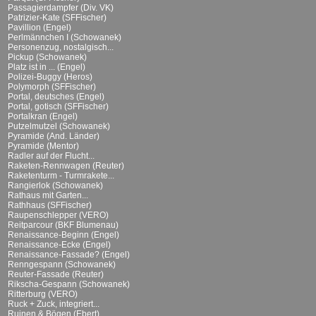
Passagierdampfer (Div. VK)
Patrizier-Kate (SFFischer)
Pavillion (Engel)
Perlmännchen I (Schowanek)
Personenzug, nostalgisch...
Pickup (Schowanek)
Platz ist in ... (Engel)
Polizei-Buggy (Heros)
Polymorph (SFFischer)
Portal, deutsches (Engel)
Portal, gotisch (SFFischer)
Portalkran (Engel)
Putzelmutzel (Schowanek)
Pyramide (And. Länder)
Pyramide (Mentor)
Radler auf der Flucht...
Raketen-Rennwagen (Reuter)
Raketenturm - Turmrakete...
Rangierlok (Schowanek)
Rathaus mit Garten...
Rathhaus (SFFischer)
Raupenschlepper (VERO)
Reitparcour (BKF Blumenau)
Renaissance-Beginn (Engel)
Renaissance-Ecke (Engel)
Renaissance-Fassade? (Engel)
Renngespann (Schowanek)
Reuter-Fassade (Reuter)
Rikscha-Gespann (Schowanek)
Ritterburg (VERO)
Ruck + Zuck, integriert...
Ruinen & Bögen (Ebert)