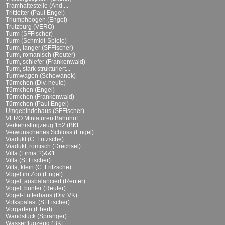
Tramhaltestelle (And....
Trittleiter (Paul Engel)
Triumphbogen (Engel)
Trutzburg (VERO)
Turm (SFFischer)
Turm (Schmidt-Spiele)
Turm, langer (SFFischer)
Turm, romanisch (Reuter)
Turm, schiefer (Frankenwald)
Turm, stark strukturiert...
Turmwagen (Schowanek)
Türmchen (Div. heute)
Türmchen (Engel)
Türmchen (Frankenwald)
Türmchen (Paul Engel)
Umgebindehaus (SFFischer)
VERO Miniaturen Bahnhof...
Verkehrsflugzeug 152 (BKF...
Verwunschenes Schloss (Engel)
Viadukt (C. Fritzsche)
Viadukt, römisch (Drechsel)
Villa (Firma ?)&&1
Villa (SFFischer)
Villa, klein (C. Fritzsche)
Vogel im Zoo (Engel)
Vogel, ausbalanciert (Reuter)
Vogel, bunter (Reuter)
Vogel-Futterhaus (Div. VK)
Volkspalast (SFFischer)
Vorgarten (Ebert)
Wandstück (Spranger)
Wasserflugzeug (BKF