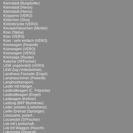
Kleinstadt (Burgdorfer)
Kleinstadt (Heros)
Kleinstadt (Heros)
Klopperei (VERO)
Klötzchen (Sina)
Klötzebrücke (VERO)
Knusperhäuschen (Mentor)
Kran (Steba)
Kran (VERO)
Kran - sehr einfach (VERO)
Kranwagen (Pewesti)
Kranwagen (VERO)
Kranwagen (VERO)
Kreissäge (Reuter)
Kutsche (SFFischer)
LKW, ungelenk(t) (VERO)
LKW-Zug (Volksbetrieb)
Landhaus-Fassade (Engel)
Landmaschinen (Pewesti)
Langholztransport...
Laster mit Hänger...
Lastkraftwagen (C. Fritzsche)
Lastkraftwagen (Engel)
Lastwagen (Kellner)
Lastzug (BKF Blumenau)
Leiter, perplex (Liebehenz)
Liefer-Dreirad (Spranger)
Limousine, poliert...
Locomobil (SFFischer)
Lok mit Landschaft...
Lok mit Waggon (Huschi)
Lokomobil (Pewesti)