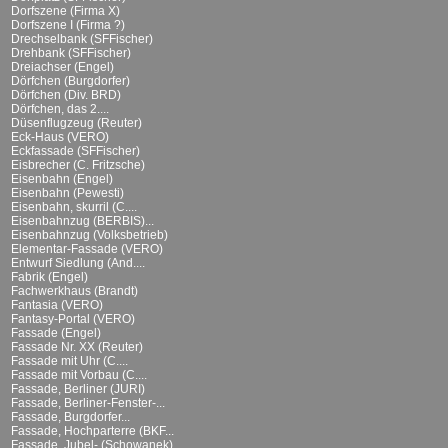
Dorfszene (Firma X)
Dorfszene I (Firma ?)
Drechselbank (SFFischer)
Drehbank (SFFischer)
Dreiachser (Engel)
Dörfchen (Burgdorfer)
Dörfchen (Div. BRD)
Dörfchen, das 2....
Düsenflugzeug (Reuter)
Eck-Haus (VERO)
Eckfassade (SFFischer)
Eisbrecher (C. Fritzsche)
Eisenbahn (Engel)
Eisenbahn (Pewesti)
Eisenbahn, skurril (C....
Eisenbahnzug (BERBIS)...
Eisenbahnzug (Volksbetrieb)
Elementar-Fassade (VERO)
Entwurf Siedlung (And....
Fabrik (Engel)
Fachwerkhaus (Brandt)
Fantasia (VERO)
Fantasy-Portal (VERO)
Fassade (Engel)
Fassade Nr. XX (Reuter)
Fassade mit Uhr (C....
Fassade mit Vorbau (C....
Fassade, Berliner (JURI)
Fassade, Berliner-Fenster-...
Fassade, Burgdorfer...
Fassade, Hochparterre (BKF...
Fassade, Jubel- (Schowanek)