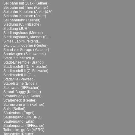
Seilbahn mit Quak (Kellner)
Seilbahn mit Theo (Kellner)
Seilbahn-Kipplore (Anker)&&1
Seilbahn-Kipplore (Anker)
Seilbahnfahrt (Kellner)
Siedlung (C. Fritzsche)
Siedlung (JURI)
Siedlungshaus (Mentor)
Siedlungshaus, abends (C....
Simsa Labim, reitend...
Skulptur, moderne (Reuter)
Smart vor Garage (Matador)
Sportwagen (Schowanek)
Stadt, futuristisch (C....
Stadt-Ensemble (Brandt)
Stadtmodell I (C. Fritzsche)
Stadtmodell II (C. Fritzsche)
Stadtmodell III (C....
Stadtvilla (Pewesti)
Stapelsteine (Engel)
Steinwald (SFFischer)
Strand-Buggy (Kellner)
Strandbuggy (K. Keller)
Straßeneck (Reuter)
Sturmwurm willi (Kellner)
Sulki (Seifert)
Säulenbau (Engel)
Säulengang (Div. BRD)
Säulengang (Erku)
Säulenportal (SFFischer)
Talbrücke, große (VERO)
Tankstelle (Reuter)