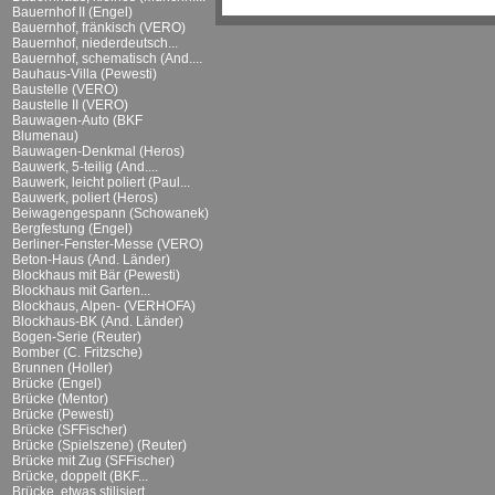
Bauernhof II (Engel)
Bauernhof, fränkisch (VERO)
Bauernhof, niederdeutsch...
Bauernhof, schematisch (And....
Bauhaus-Villa (Pewesti)
Baustelle (VERO)
Baustelle II (VERO)
Bauwagen-Auto (BKF
Blumenau)
Bauwagen-Denkmal (Heros)
Bauwerk, 5-teilig (And....
Bauwerk, leicht poliert (Paul...
Bauwerk, poliert (Heros)
Beiwagengespann (Schowanek)
Bergfestung (Engel)
Berliner-Fenster-Messe (VERO)
Beton-Haus (And. Länder)
Blockhaus mit Bär (Pewesti)
Blockhaus mit Garten...
Blockhaus, Alpen- (VERHOFA)
Blockhaus-BK (And. Länder)
Bogen-Serie (Reuter)
Bomber (C. Fritzsche)
Brunnen (Holler)
Brücke (Engel)
Brücke (Mentor)
Brücke (Pewesti)
Brücke (SFFischer)
Brücke (Spielszene) (Reuter)
Brücke mit Zug (SFFischer)
Brücke, doppelt (BKF...
Brücke, etwas stilisiert...