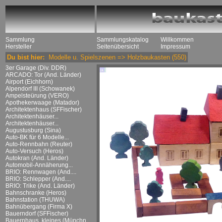
Sammlung
Sammlungskatalog
Willkommen
Hersteller
Seitenübersicht
Impressum
Du bist hier:
Modelle u. Spielszenen
=>
Holzbaukasten
(550)
3er Garage (Div. DDR)
ARCADO: Tor (And. Länder)
Airport (Eichhorn)
Alpendorf III (Schowanek)
Ampelsteürung (VERO)
Apothekerwaage (Matador)
Architektenhaus (SFFischer)
Architektenhäuser...
Architektenhäuser...
Augustusburg (Sina)
Auto-BK für 6 Modelle...
Auto-Rennbahn (Reuter)
Auto-Versuch (Heros)
Autokran (And. Länder)
Automobil-Annäherung...
BRIO: Rennwagen (And....
BRIO: Schlepper (And....
BRIO: Trike (And. Länder)
Bahnschranke (Heros)
Bahnstation (THUWA)
Bahnübergang (Firma X)
Bauerndorf (SFFischer)
Bauernhaus, kleines (Münchn....