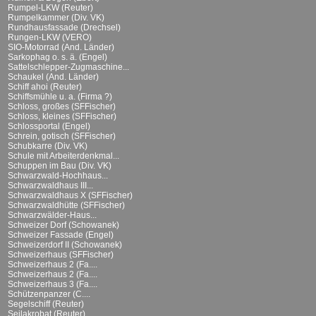
Rumpel-LKW (Reuter)
Rumpelkammer (Div. VK)
Rundhausfassade (Drechsel)
Rungen-LKW (VERO)
SIO-Motorrad (And. Länder)
Sarkophag o. s. ä. (Engel)
Sattelschlepper-Zugmaschine...
Schaukel (And. Länder)
Schiff ahoi (Reuter)
Schiffsmühle u. a. (Firma ?)
Schloss, großes (SFFischer)
Schloss, kleines (SFFischer)
Schlossportal (Engel)
Schrein, gotisch (SFFischer)
Schubkarre (Div. VK)
Schule mit Arbeiterdenkmal...
Schuppen im Bau (Div. VK)
Schwarzwald-Hochhaus...
Schwarzwaldhaus III...
Schwarzwaldhaus X (SFFischer)
Schwarzwaldhütte (SFFischer)
Schwarzwälder-Haus...
Schweizer Dorf (Schowanek)
Schweizer Fassade (Engel)
Schweizerdorf II (Schowanek)
Schweizerhaus (SFFischer)
Schweizerhaus 2 (Fa....
Schweizerhaus 2 (Fa....
Schweizerhaus 3 (Fa....
Schützenpanzer (C....
Segelschiff (Reuter)
Seilakrobat (Reuter)