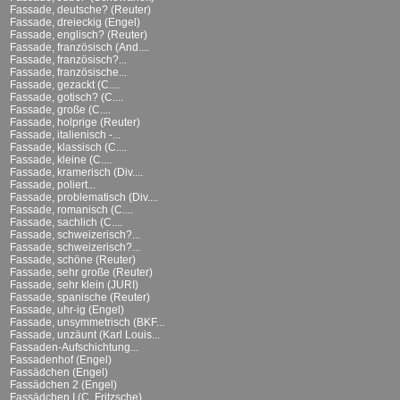
Fassade, deutsche? (Reuter)
Fassade, dreieckig (Engel)
Fassade, englisch? (Reuter)
Fassade, französisch (And....
Fassade, französisch?...
Fassade, französische...
Fassade, gezackt (C....
Fassade, gotisch? (C....
Fassade, große (C....
Fassade, holprige (Reuter)
Fassade, italienisch -...
Fassade, klassisch (C....
Fassade, kleine (C....
Fassade, kramerisch (Div....
Fassade, poliert...
Fassade, problematisch (Div....
Fassade, romanisch (C....
Fassade, sachlich (C....
Fassade, schweizerisch?...
Fassade, schweizerisch?...
Fassade, schöne (Reuter)
Fassade, sehr große (Reuter)
Fassade, sehr klein (JURI)
Fassade, spanische (Reuter)
Fassade, uhr-ig (Engel)
Fassade, unsymmetrisch (BKF...
Fassade, unzäunt (Karl Louis...
Fassaden-Aufschichtung...
Fassadenhof (Engel)
Fassädchen (Engel)
Fassädchen 2 (Engel)
Fassädchen I (C. Fritzsche)