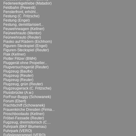
Federwerkgetriebe (Matador)
Feldbahn (Pewesti)
Fensterfront, erhöht...
Festung (C. Fritzsche)
Festung (Engel)
Festung, demilitarisiert...
Feuwehrwagen (Kellner)
Feürwehrauto (Mentor)
Feürwehrauto (Reuter)
Fiasko auf Rädern (Eichhorn)
Figuren-Steckspiel (Engel)
Figuren-Steckspiel (Reuter)
Flak (Kellner)
Flotter Flitzer (BWH)
Fluggerät ohne Propeller...
Flugversuchsgerät (Reuter)
Flugzeug (Baufix)
Flugzeug (Reuter)
Flugzeug (Reuter)
Flugzeug, grün (Reuter)
Flugzeugwrack (C. Fritzsche)
Flussbrücke (A.w.)
ForFour-Buggy (Schowanek)
Forum (Ebert)
Frachtschiff (Schowanek)
Frauenkirche Dresden (Firma...
Froschbootauto (Kellner)
Fröbel-Fassade (Reuter)
Fugzeug, dreimotorisch (C....
Fuhrpark (BKF Blumenau)
Fuhrpark (VERO)
Fußgängerampel (VERO)