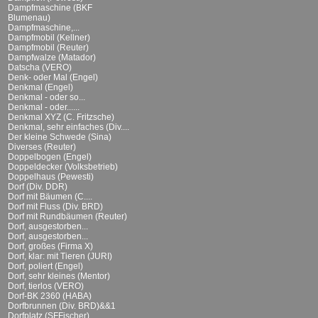
Dampfmaschine (BKF
Blumenau)
Dampfmaschine,...
Dampfmobil (Kellner)
Dampfmobil (Reuter)
Dampfwalze (Matador)
Datscha (VERO)
Denk- oder Mal (Engel)
Denkmal (Engel)
Denkmal - oder so...
Denkmal - oder......
Denkmal XYZ (C. Fritzsche)
Denkmal, sehr einfaches (Div....
Der kleine Schwede (Sina)
Diverses (Reuter)
Doppelbogen (Engel)
Doppeldecker (Volksbetrieb)
Doppelhaus (Pewesti)
Dorf (Div. DDR)
Dorf mit Bäumen (C....
Dorf mit Fluss (Div. BRD)
Dorf mit Rundbäumen (Reuter)
Dorf, ausgestorben...
Dorf, ausgestorben...
Dorf, großes (Firma X)
Dorf, klar: mit Tieren (JURI)
Dorf, poliert (Engel)
Dorf, sehr kleines (Mentor)
Dorf, tierlos (VERO)
Dorf-BK 2360 (HABA)
Dorfbrunnen (Div. BRD)&&1
Dorfplatz (SFFischer)