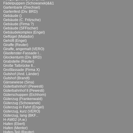
Fädelpuppen (Schowanek)&&1
Gartenbank (Drechsel)
Gartenfest (Div. BRD)
Gebäude ()
Gebäude (C. Fritzsche)
Gebäude (Firma ?)
Gebäude (SFFischer)
Gebäudekomplex (Engel)
Geflügel (Matador)
Gehöft (Engel)
Giraffe (Reuter)
Giraffe, angemalt (VERO)
Glasfenster-Fassade I...
Glockenturm (Div. BRD)
Grabstelle (Reuter)
Große Talbrücke II...
Großfassade (Firma X)
Gutshof (And. Länder)
Gutshof (Brandt)
Gänsewiese (Sina)
Güterbahnhof I (Pewesti)
Güterbahnhof II (Pewesti)
Güterschuppen (Eichhorn)
Güterzug (Frankenwald)
Güterzug (Schowanek)
Güterzug in Fahrt (Engel)
Güterzug, kurz (VERO)
Güterzug, lang (BKF...
H-AW02 (A.w.)
Hafen (Ebert)
Hafen (Mentor)
Hafen-Teil (Reuter)