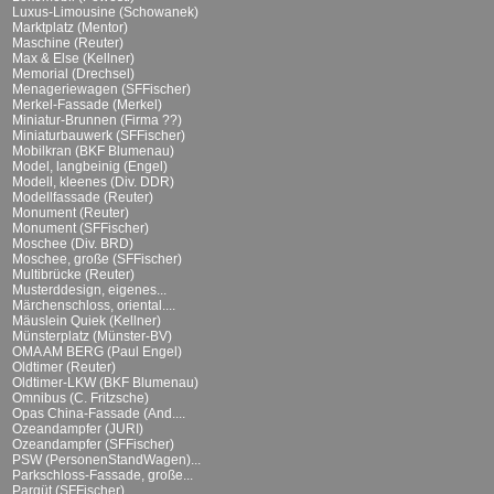
Luxus-Limousine (Schowanek)
Marktplatz (Mentor)
Maschine (Reuter)
Max & Else (Kellner)
Memorial (Drechsel)
Menageriewagen (SFFischer)
Merkel-Fassade (Merkel)
Miniatur-Brunnen (Firma ??)
Miniaturbauwerk (SFFischer)
Mobilkran (BKF Blumenau)
Model, langbeinig (Engel)
Modell, kleenes (Div. DDR)
Modellfassade (Reuter)
Monument (Reuter)
Monument (SFFischer)
Moschee (Div. BRD)
Moschee, große (SFFischer)
Multibrücke (Reuter)
Musterddesign, eigenes...
Märchenschloss, oriental....
Mäuslein Quiek (Kellner)
Münsterplatz (Münster-BV)
OMA AM BERG (Paul Engel)
Oldtimer (Reuter)
Oldtimer-LKW (BKF Blumenau)
Omnibus (C. Fritzsche)
Opas China-Fassade (And....
Ozeandampfer (JURI)
Ozeandampfer (SFFischer)
PSW (PersonenStandWagen)...
Parkschloss-Fassade, große...
Parqüt (SFFischer)