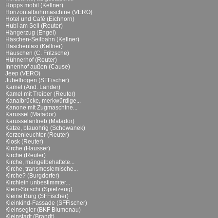
Hopps mobil (Kellner)
Horizontalbohrmaschine (VERO)
Hotel und Café (Eichhorn)
Hubi am Seil (Reuter)
Hängerzug (Engel)
Häschen-Seilbahn (Kellner)
Häschentaxi (Kellner)
Häuschen (C. Fritzsche)
Hühnerhof (Reuter)
Innenhof außen (Cause)
Jeep (VERO)
Jubelbogen (SFFischer)
Kamel (And. Länder)
Kamel mit Treiber (Reuter)
Kanalbrücke, merkwürdige...
Kanone mit Zugmaschine...
Karussel (Matador)
Karusselantrieb (Matador)
Katze, blauohrig (Schowanek)
Kerzenleuchter (Reuter)
Kiosk (Reuter)
Kirche (Hausser)
Kirche (Reuter)
Kirche, mängelbehaftete...
Kirche, transmoslemische...
Kirche? (Burgdorfer)
Kirchlein unbestimmter...
Klein-Sotschi (Spielzeug)
Kleine Burg (SFFischer)
Kleinkind-Fassade (SFFischer)
Kleinsegler (BKF Blumenau)
Kleinstadt (Brandt)