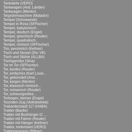
Tankstelle (VERO)
Tankwagen (And. Länder)
Tankwagen (Mentor)
Teigrührmaschine (Matador)
Tempel (Schowanek)
Tempel in Rosa (SFFischer)
Tempel, babylonisch...
Tempel, deutsch (Engel)
Tempel, griechisch (Reuter)
Tempel, quadratisch...
Tempel, römisch (SFFischer)
Tim, persönlich (Kellner)
Tisch und Sessel (Div. VK)
Tisch und Stühle (ALLBA)
Tischgarnitur (Sina)
Tor im Tor (SFFischer)
Tor, buntes (Reuter)
Tor, einfaches (Karl Louis...
Tor, gekünstelt (And....
Tor, karges (Mentor)
Tor, klassisch-römisch...
Tor, romanisch (Reuter)
Tor, schwungvolles...
Torbogen, kleiner (Engel)
Touristen-Zug (Volksbetrieb)
Trabantenstadt 117 (HABA)
Traktor (Baufix)
Traktor mit Bushänger (C....
Traktor mit Fahrer (Reuter)
Traktor mit Hänger (Kellner)
Traktor, motorisiert (VERO)
Traktorgespann (Bittner)