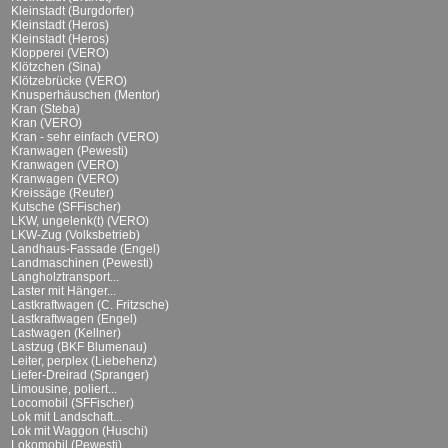
Kleinstadt (Burgdorfer)
Kleinstadt (Heros)
Kleinstadt (Heros)
Klopperei (VERO)
Klötzchen (Sina)
Klötzebrücke (VERO)
Knusperhäuschen (Mentor)
Kran (Steba)
Kran (VERO)
Kran - sehr einfach (VERO)
Kranwagen (Pewesti)
Kranwagen (VERO)
Kranwagen (VERO)
Kreissäge (Reuter)
Kutsche (SFFischer)
LKW, ungelenk(t) (VERO)
LKW-Zug (Volksbetrieb)
Landhaus-Fassade (Engel)
Landmaschinen (Pewesti)
Langholztransport...
Laster mit Hänger...
Lastkraftwagen (C. Fritzsche)
Lastkraftwagen (Engel)
Lastwagen (Kellner)
Lastzug (BKF Blumenau)
Leiter, perplex (Liebehenz)
Liefer-Dreirad (Spranger)
Limousine, poliert...
Locomobil (SFFischer)
Lok mit Landschaft...
Lok mit Waggon (Huschi)
Lokomobil (Pewesti)