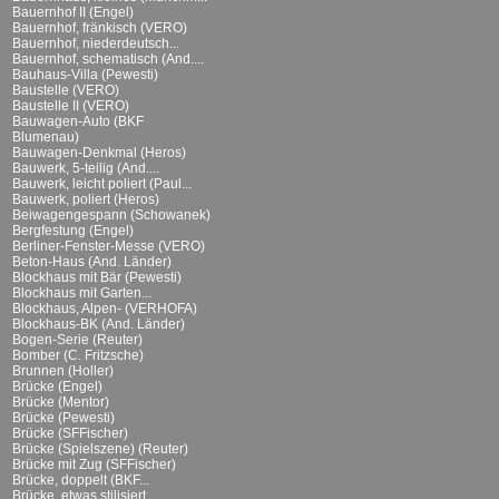
Bauernhof II (Engel)
Bauernhof, fränkisch (VERO)
Bauernhof, niederdeutsch...
Bauernhof, schematisch (And....
Bauhaus-Villa (Pewesti)
Baustelle (VERO)
Baustelle II (VERO)
Bauwagen-Auto (BKF
Blumenau)
Bauwagen-Denkmal (Heros)
Bauwerk, 5-teilig (And....
Bauwerk, leicht poliert (Paul...
Bauwerk, poliert (Heros)
Beiwagengespann (Schowanek)
Bergfestung (Engel)
Berliner-Fenster-Messe (VERO)
Beton-Haus (And. Länder)
Blockhaus mit Bär (Pewesti)
Blockhaus mit Garten...
Blockhaus, Alpen- (VERHOFA)
Blockhaus-BK (And. Länder)
Bogen-Serie (Reuter)
Bomber (C. Fritzsche)
Brunnen (Holler)
Brücke (Engel)
Brücke (Mentor)
Brücke (Pewesti)
Brücke (SFFischer)
Brücke (Spielszene) (Reuter)
Brücke mit Zug (SFFischer)
Brücke, doppelt (BKF...
Brücke, etwas stilisiert...