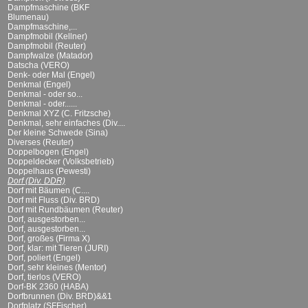
Dampfmaschine (BKF
Blumenau)
Dampfmaschine,...
Dampfmobil (Kellner)
Dampfmobil (Reuter)
Dampfwalze (Matador)
Datscha (VERO)
Denk- oder Mal (Engel)
Denkmal (Engel)
Denkmal - oder so...
Denkmal - oder......
Denkmal XYZ (C. Fritzsche)
Denkmal, sehr einfaches (Div....
Der kleine Schwede (Sina)
Diverses (Reuter)
Doppelbogen (Engel)
Doppeldecker (Volksbetrieb)
Doppelhaus (Pewesti)
Dorf (Div. DDR)
Dorf mit Bäumen (C....
Dorf mit Fluss (Div. BRD)
Dorf mit Rundbäumen (Reuter)
Dorf, ausgestorben...
Dorf, ausgestorben...
Dorf, großes (Firma X)
Dorf, klar: mit Tieren (JURI)
Dorf, poliert (Engel)
Dorf, sehr kleines (Mentor)
Dorf, tierlos (VERO)
Dorf-BK 2360 (HABA)
Dorfbrunnen (Div. BRD)&&1
Dorfplatz (SFFischer)