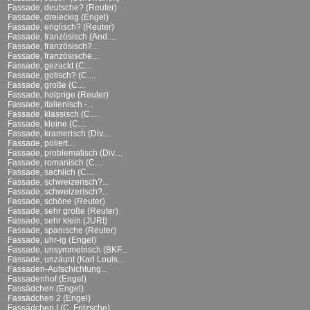
Fassade, deutsche? (Reuter)
Fassade, dreieckig (Engel)
Fassade, englisch? (Reuter)
Fassade, französisch (And....
Fassade, französisch?...
Fassade, französische...
Fassade, gezackt (C....
Fassade, gotisch? (C....
Fassade, große (C....
Fassade, holprige (Reuter)
Fassade, italienisch -...
Fassade, klassisch (C....
Fassade, kleine (C....
Fassade, kramerisch (Div....
Fassade, poliert...
Fassade, problematisch (Div....
Fassade, romanisch (C....
Fassade, sachlich (C....
Fassade, schweizerisch?...
Fassade, schweizerisch?...
Fassade, schöne (Reuter)
Fassade, sehr große (Reuter)
Fassade, sehr klein (JURI)
Fassade, spanische (Reuter)
Fassade, uhr-ig (Engel)
Fassade, unsymmetrisch (BKF...
Fassade, unzäunt (Karl Louis...
Fassaden-Aufschichtung...
Fassadenhof (Engel)
Fassädchen (Engel)
Fassädchen 2 (Engel)
Fassädchen I (C. Fritzsche)