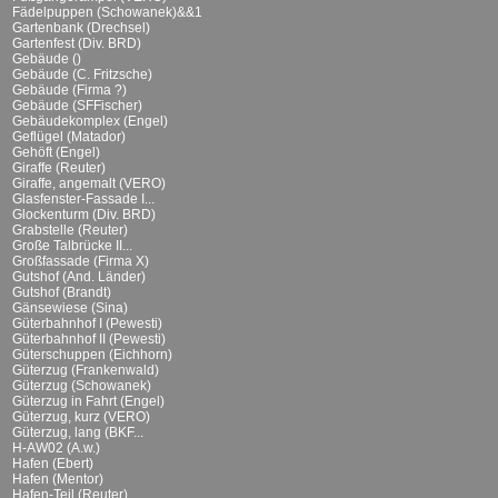
Fädelpuppen (Schowanek)&&1
Gartenbank (Drechsel)
Gartenfest (Div. BRD)
Gebäude ()
Gebäude (C. Fritzsche)
Gebäude (Firma ?)
Gebäude (SFFischer)
Gebäudekomplex (Engel)
Geflügel (Matador)
Gehöft (Engel)
Giraffe (Reuter)
Giraffe, angemalt (VERO)
Glasfenster-Fassade I...
Glockenturm (Div. BRD)
Grabstelle (Reuter)
Große Talbrücke II...
Großfassade (Firma X)
Gutshof (And. Länder)
Gutshof (Brandt)
Gänsewiese (Sina)
Güterbahnhof I (Pewesti)
Güterbahnhof II (Pewesti)
Güterschuppen (Eichhorn)
Güterzug (Frankenwald)
Güterzug (Schowanek)
Güterzug in Fahrt (Engel)
Güterzug, kurz (VERO)
Güterzug, lang (BKF...
H-AW02 (A.w.)
Hafen (Ebert)
Hafen (Mentor)
Hafen-Teil (Reuter)