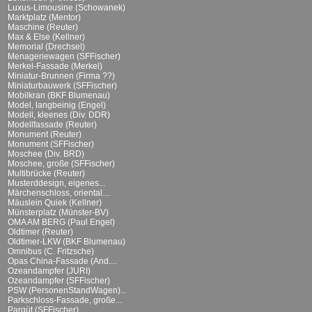
Luxus-Limousine (Schowanek)
Marktplatz (Mentor)
Maschine (Reuter)
Max & Else (Kellner)
Memorial (Drechsel)
Menageriewagen (SFFischer)
Merkel-Fassade (Merkel)
Miniatur-Brunnen (Firma ??)
Miniaturbauwerk (SFFischer)
Mobilkran (BKF Blumenau)
Model, langbeinig (Engel)
Modell, kleenes (Div. DDR)
Modellfassade (Reuter)
Monument (Reuter)
Monument (SFFischer)
Moschee (Div. BRD)
Moschee, große (SFFischer)
Multibrücke (Reuter)
Musterddesign, eigenes...
Märchenschloss, oriental....
Mäuslein Quiek (Kellner)
Münsterplatz (Münster-BV)
OMA AM BERG (Paul Engel)
Oldtimer (Reuter)
Oldtimer-LKW (BKF Blumenau)
Omnibus (C. Fritzsche)
Opas China-Fassade (And....
Ozeandampfer (JURI)
Ozeandampfer (SFFischer)
PSW (PersonenStandWagen)...
Parkschloss-Fassade, große...
Parqüt (SFFischer)