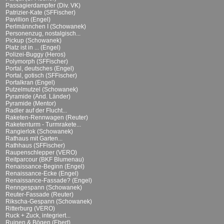
Passagierdampfer (Div. VK)
Patrizier-Kate (SFFischer)
Pavillion (Engel)
Perlmännchen I (Schowanek)
Personenzug, nostalgisch...
Pickup (Schowanek)
Platz ist in ... (Engel)
Polizei-Buggy (Heros)
Polymorph (SFFischer)
Portal, deutsches (Engel)
Portal, gotisch (SFFischer)
Portalkran (Engel)
Putzelmutzel (Schowanek)
Pyramide (And. Länder)
Pyramide (Mentor)
Radler auf der Flucht...
Raketen-Rennwagen (Reuter)
Raketenturm - Turmrakete...
Rangierlok (Schowanek)
Rathaus mit Garten...
Rathhaus (SFFischer)
Raupenschlepper (VERO)
Reitparcour (BKF Blumenau)
Renaissance-Beginn (Engel)
Renaissance-Ecke (Engel)
Renaissance-Fassade? (Engel)
Renngespann (Schowanek)
Reuter-Fassade (Reuter)
Rikscha-Gespann (Schowanek)
Ritterburg (VERO)
Ruck + Zuck, integriert...
Ruinen & Bögen (Ebert)