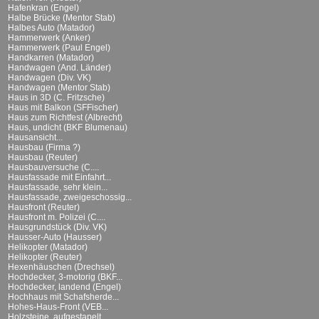
Hafenkran (Engel)
Halbe Brücke (Mentor Stab)
Halbes Auto (Matador)
Hammerwerk (Anker)
Hammerwerk (Paul Engel)
Handkarren (Matador)
Handwagen (And. Länder)
Handwagen (Div. VK)
Handwagen (Mentor Stab)
Haus in 3D (C. Fritzsche)
Haus mit Balkon (SFFischer)
Haus zum Richtfest (Albrecht)
Haus, undicht (BKF Blumenau)
Hausansicht...
Hausbau (Firma ?)
Hausbau (Reuter)
Hausbauversuche (C....
Hausfassade mit Einfahrt...
Hausfassade, sehr klein...
Hausfassade, zweigeschossig...
Hausfront (Reuter)
Hausfront m. Polizei (C....
Hausgrundstück (Div. VK)
Hausser-Auto (Hausser)
Helikopter (Matador)
Helikopter (Reuter)
Hexenhäuschen (Drechsel)
Hochdecker, 3-motorig (BKF...
Hochdecker, landend (Engel)
Hochhaus mit Schafsherde...
Hohes-Haus-Front (VEB...
Holzsteine, aufgestapelt...