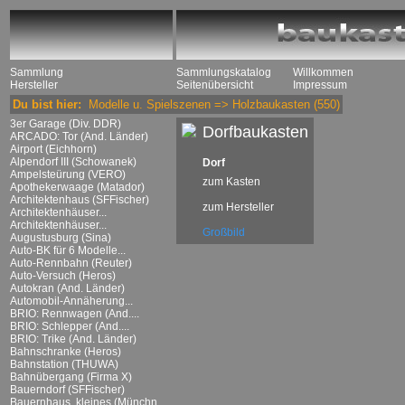
Sammlung
Sammlungskatalog
Willkommen
Hersteller
Seitenübersicht
Impressum
Du bist hier:
Modelle u. Spielszenen
=>
Holzbaukasten
(550)
3er Garage (Div. DDR)
Dorfbaukasten
ARCADO: Tor (And. Länder)
Airport (Eichhorn)
Alpendorf III (Schowanek)
Dorf
Ampelsteürung (VERO)
zum Kasten
Apothekerwaage (Matador)
Architektenhaus (SFFischer)
zum Hersteller
Architektenhäuser...
Architektenhäuser...
Großbild
Augustusburg (Sina)
Auto-BK für 6 Modelle...
Auto-Rennbahn (Reuter)
Auto-Versuch (Heros)
Autokran (And. Länder)
Automobil-Annäherung...
BRIO: Rennwagen (And....
BRIO: Schlepper (And....
BRIO: Trike (And. Länder)
Bahnschranke (Heros)
Bahnstation (THUWA)
Bahnübergang (Firma X)
Bauerndorf (SFFischer)
Bauernhaus, kleines (Münchn....