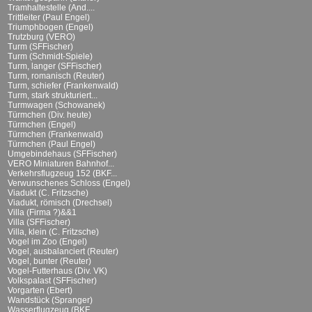
Tramhaltestelle (And....
Trittleiter (Paul Engel)
Triumphbogen (Engel)
Trutzburg (VERO)
Turm (SFFischer)
Turm (Schmidt-Spiele)
Turm, langer (SFFischer)
Turm, romanisch (Reuter)
Turm, schiefer (Frankenwald)
Turm, stark strukturiert...
Turmwagen (Schowanek)
Türmchen (Div. heute)
Türmchen (Engel)
Türmchen (Frankenwald)
Türmchen (Paul Engel)
Umgebindehaus (SFFischer)
VERO Miniaturen Bahnhof...
Verkehrsflugzeug 152 (BKF...
Verwunschenes Schloss (Engel)
Viadukt (C. Fritzsche)
Viadukt, römisch (Drechsel)
Villa (Firma ?)&&1
Villa (SFFischer)
Villa, klein (C. Fritzsche)
Vogel im Zoo (Engel)
Vogel, ausbalanciert (Reuter)
Vogel, bunter (Reuter)
Vogel-Futterhaus (Div. VK)
Volkspalast (SFFischer)
Vorgarten (Ebert)
Wandstück (Spranger)
Wasserflugzeug (BKF