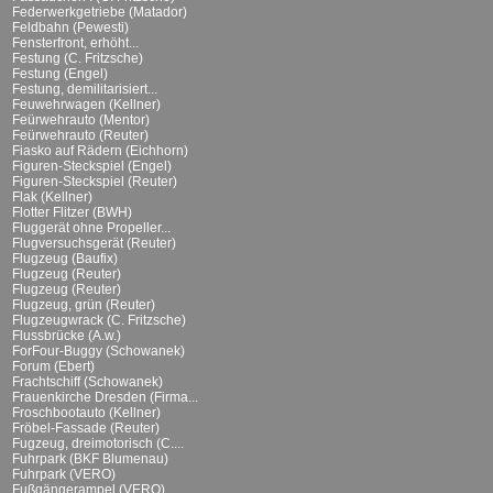
Federwerkgetriebe (Matador)
Feldbahn (Pewesti)
Fensterfront, erhöht...
Festung (C. Fritzsche)
Festung (Engel)
Festung, demilitarisiert...
Feuwehrwagen (Kellner)
Feürwehrauto (Mentor)
Feürwehrauto (Reuter)
Fiasko auf Rädern (Eichhorn)
Figuren-Steckspiel (Engel)
Figuren-Steckspiel (Reuter)
Flak (Kellner)
Flotter Flitzer (BWH)
Fluggerät ohne Propeller...
Flugversuchsgerät (Reuter)
Flugzeug (Baufix)
Flugzeug (Reuter)
Flugzeug (Reuter)
Flugzeug, grün (Reuter)
Flugzeugwrack (C. Fritzsche)
Flussbrücke (A.w.)
ForFour-Buggy (Schowanek)
Forum (Ebert)
Frachtschiff (Schowanek)
Frauenkirche Dresden (Firma...
Froschbootauto (Kellner)
Fröbel-Fassade (Reuter)
Fugzeug, dreimotorisch (C....
Fuhrpark (BKF Blumenau)
Fuhrpark (VERO)
Fußgängerampel (VERO)