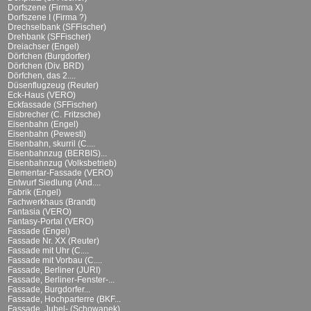
Dorfszene (Firma X)
Dorfszene I (Firma ?)
Drechselbank (SFFischer)
Drehbank (SFFischer)
Dreiachser (Engel)
Dörfchen (Burgdorfer)
Dörfchen (Div. BRD)
Dörfchen, das 2....
Düsenflugzeug (Reuter)
Eck-Haus (VERO)
Eckfassade (SFFischer)
Eisbrecher (C. Fritzsche)
Eisenbahn (Engel)
Eisenbahn (Pewesti)
Eisenbahn, skurril (C....
Eisenbahnzug (BERBIS)...
Eisenbahnzug (Volksbetrieb)
Elementar-Fassade (VERO)
Entwurf Siedlung (And....
Fabrik (Engel)
Fachwerkhaus (Brandt)
Fantasia (VERO)
Fantasy-Portal (VERO)
Fassade (Engel)
Fassade Nr. XX (Reuter)
Fassade mit Uhr (C....
Fassade mit Vorbau (C....
Fassade, Berliner (JURI)
Fassade, Berliner-Fenster-...
Fassade, Burgdorfer...
Fassade, Hochparterre (BKF...
Fassade, Jubel- (Schowanek)