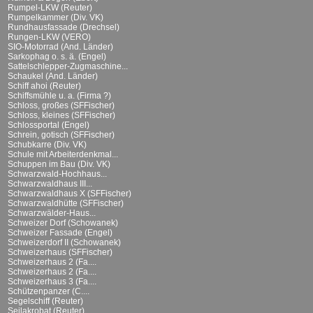
Rumpel-LKW (Reuter)
Rumpelkammer (Div. VK)
Rundhausfassade (Drechsel)
Rungen-LKW (VERO)
SIO-Motorrad (And. Länder)
Sarkophag o. s. ä. (Engel)
Sattelschlepper-Zugmaschine...
Schaukel (And. Länder)
Schiff ahoi (Reuter)
Schiffsmühle u. a. (Firma ?)
Schloss, großes (SFFischer)
Schloss, kleines (SFFischer)
Schlossportal (Engel)
Schrein, gotisch (SFFischer)
Schubkarre (Div. VK)
Schule mit Arbeiterdenkmal...
Schuppen im Bau (Div. VK)
Schwarzwald-Hochhaus...
Schwarzwaldhaus III...
Schwarzwaldhaus X (SFFischer)
Schwarzwaldhütte (SFFischer)
Schwarzwälder-Haus...
Schweizer Dorf (Schowanek)
Schweizer Fassade (Engel)
Schweizerdorf II (Schowanek)
Schweizerhaus (SFFischer)
Schweizerhaus 2 (Fa....
Schweizerhaus 2 (Fa....
Schweizerhaus 3 (Fa....
Schützenpanzer (C....
Segelschiff (Reuter)
Seilakrobat (Reuter)