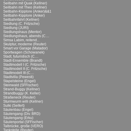
Seilbahn mit Quak (Kellner)
Seilbahn mit Theo (Kellner)
Seilbahn-Kipplore (Anker)&&1
Seilbahn-Kipplore (Anker)
Seilbahnfahrt (Kellner)
Siedlung (C. Fritzsche)
Siedlung (JURI)
Siedlungshaus (Mentor)
Siedlungshaus, abends (C....
Simsa Labim, reitend...
Skulptur, moderne (Reuter)
Smart vor Garage (Matador)
Sportwagen (Schowanek)
Stadt, futuristisch (C....
Stadt-Ensemble (Brandt)
Stadtmodell I (C. Fritzsche)
Stadtmodell II (C. Fritzsche)
Stadtmodell III (C....
Stadtvilla (Pewesti)
Stapelsteine (Engel)
Steinwald (SFFischer)
Strand-Buggy (Kellner)
Strandbuggy (K. Keller)
Straßeneck (Reuter)
Sturmwurm willi (Kellner)
Sulki (Seifert)
Säulenbau (Engel)
Säulengang (Div. BRD)
Säulengang (Erku)
Säulenportal (SFFischer)
Talbrücke, große (VERO)
Tankstelle (Reuter)