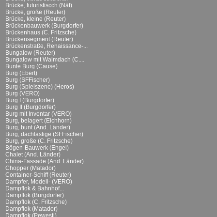
Brücke, futuristiscch (Näf)
Brücke, große (Reuter)
Brücke, kleine (Reuter)
Brückenbauwerk (Burgdorfer)
Brückenhaus (C. Fritzsche)
Brückensegment (Reuter)
Brückenstraße, Renaissance-...
Bungalow (Reuter)
Bungalow mit Walmdach (C....
Bunte Burg (Cause)
Burg (Ebert)
Burg (SFFischer)
Burg (Spielszene) (Heros)
Burg (VERO)
Burg I (Burgdorfer)
Burg II (Burgdorfer)
Burg mit Inventar (VERO)
Burg, belagert (Eichhorn)
Burg, bunt (And. Länder)
Burg, dachlastige (SFFischer)
Burg, große (C. Fritzsche)
Bögen-Bauwerk (Engel)
Chalet (And. Länder)
China-Fassade (And. Länder)
Chopper (Matador)
Container-Schiff (Reuter)
Dampfer, Modell- (VERO)
Dampflok & Bahnhof...
Dampflok (Burgdorfer)
Dampflok (C. Fritzsche)
Dampflok (Matador)
Dampflok (Pewesti)